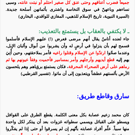
جميعاً فضرب أعناقهم وحتى عنق كل صغير احتلم أو نبتت عانته
، وسبى
نساءهم وباعهنّ في سوق النخاسة واشترى بأثمانهن أسلحة جديدة.
(السيرة النبوية، تاريخ الإسلام للذهبي، المغازي للواقدي، البخاري)
ـ لا يكتفي بالعقاب بل يستمتع بالتعذيب:
جاء لعنده أناسٌ يقال أنهم مرضى فعرض (!) عليهم الإسلام فأسلموا
فسمح لهم بأن ينزلوا في أرضٍ له وأن يشربوا من أبوال وألبان الإبل،
وعندما صحّوا
ارتدّوا عن الإسلام وقتلوا راعيه
فأمر بملاحقتهم، وحين أُتِيَ
بهم إليه
قطع أيديهم وأرجلهم وأمر بمسامير فأحميت وفقأ عيونهم بها ثم
رماهم على أرض الصحراء المحرقة
، فكان يستمتع برؤياهم وهم يلحسون
الأرض بألسنتهم عطشاً ويتعذبون إلى أن ماتوا. (تفسير القرطبي)
سارق وقاطع طريق:
كان محمد زعيم عصابة بكل معنى الكلمة. يقطع الطرق على القوافل
ويسطو على القبائل ويسمي سطواته غزوات بعد أن يبتكر لكل واحدة
منها سبباً.
علّم أفراد عصابته بأنّهم إن لم يسرقوا أو حتى إذا لم يفكّروا