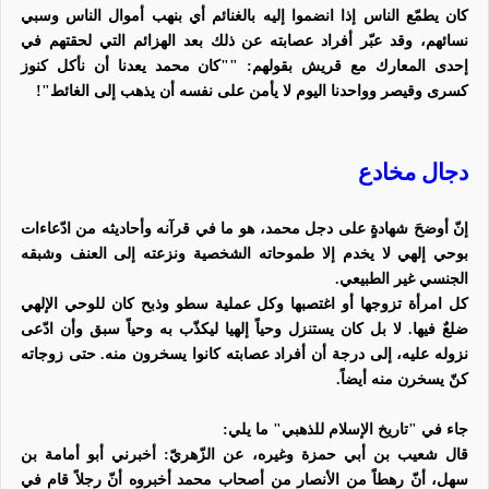
كان يطمّع الناس إذا انضموا إليه بالغنائم أي بنهب أموال الناس وسبي
نسائهم، وقد عبّر أفراد عصابته عن ذلك بعد الهزائم التي لحقتهم في
إحدى المعارك مع قريش بقولهم: ""كان محمد يعدنا أن نأكل كنوز
كسرى وقيصر وواحدنا اليوم لا يأمن على نفسه أن يذهب إلى الغائط"!
دجال مخادع
إنّ أوضحَ شهادةٍ على دجل محمد، هو ما في قرآنه وأحاديثه من ادّعاءات
بوحي إلهي لا يخدم إلا طموحاته الشخصية ونزعته إلى العنف وشبقه
الجنسي غير الطبيعي.
كل امرأة تزوجها أو اغتصبها وكل عملية سطو وذبح كان للوحي الإلهي
ضلعٌ فيها. لا بل كان يستنزل وحياً إلهيا ليكذّب به وحياً سبق وأن ادّعى
نزوله عليه، إلى درجة أن أفراد عصابته كانوا يسخرون منه. حتى زوجاته
كنّ يسخرن منه أيضاً.
جاء في "تاريخ الإسلام للذهبي" ما يلي:
قال شعيب بن أبي حمزة وغيره، عن الزّهريّ: أخبرني أبو أمامة بن
سهل، أنّ رهطاً من الأنصار من أصحاب محمد أخبروه أنّ رجلاً قام في