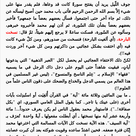
جوف اللّيل يريد أن يفتتح سورةً كانت قد وعاها، فلم يقدر منها على
شيء إلاّ بسم الله الرحمن الرحيم فأتى باب محمد
حين أصبح ليسأله عن
ذلك، ثم جاء آخر حتى اجتمعوا، فسأل بعضهم بعضاً ما جمعهم
؟
فأخبر
بعضهم بعضاً بشأن تلك السّورة، ثم أذن لهم
محمد
فأخبروه خبرهم،
وسألوه عن السّورة، فسكت ساعةً لا يرجع إليهم شيئاً، ثمّ قال:
نسخت
البارحة،
(أي ألغيت البارحة)
فنسخت من صدورهم، ومن كلّ شيء كانت
فيه
(أي اختفت بشكل عجائبي من ذاكرتهم ومن كل شيء آخر وردت
فيه!!)
.
لكنّ ذلك الاختفاء العجائبي لم يحصل لكل "العبر الذهبية" التي يدعونها
آياتٍ، فبقيت شاهداً حتى اليوم على دجل ذاك الرجل في ما يسميه
"فقهاء" الإسلام بـ "عِلم الناسخ والمنسوخ"، (ليس غير المسلمين في
هذا العالم من يسمي الدجل والخداع والضحك على ذقون الناس علماً من
العلوم!!)
ـ ما بين المائتين وثلاثة مائة "آية" في القرآن أُلغِيَت أو استُبدِلت بآيات
أخرى (على عينك يا تاجر.. كما يقول المثل العامي السوري، اي "بكل
صفاقة!.."). فاستهتار محمد بعقول الناس لم يكن يعرف حدوداً...! مائة
وأربعة عشر آية منها نسختها ـ أي أبطلت مفعولها ـ آيةٌ واحدة
تُعرَف بـ
"آية السيف". هذه الآية نسخت كل الآيات المسالمة التي اخترعها محمد
إبّان فترة ضعفه. فحين اشتدّ ساعده وقويت شوكته بعد أن كبرت عصابته