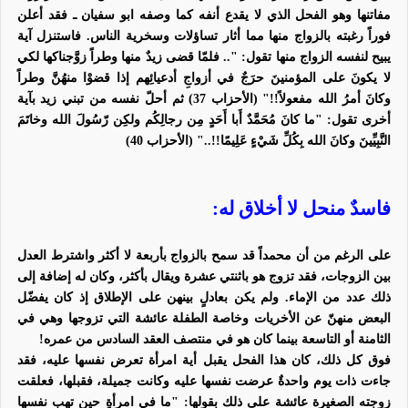
مفاتنها وهو الفحل الذي لا يقدع أنفه كما وصفه ابو سفيان ـ فقد أعلن
فوراً رغبته بالزواج منها مما أثار تساؤلات وسخرية الناس. فاستنزل آية
يبيح لنفسه الزواج منها تقول: "..
فلمّا قضى زيدٌ منها وطراً زوَّجناكها لكي
لا يكونَ على المؤمنينَ حرَجٌ في أزواجِ أدعيائِهم إذا قضوْا منهُنَّ وطراً
وكانَ أمرُ الله مفعولاً
!!" (الأحزاب 37) ثم أحلّ نفسه من تبني زيد بآية
أخرى تقول: "
ما كانَ مُحَمَّدٌ أَبا أَحَدٍ مِن رجالِكُم ولكِن رّسُولَ الله وخاتَمَ
النَّبِيِّينَ وكانَ الله بِكُلِّ شَيْءٍ عَلِيمًا
!!.." (الأحزاب 40)
فاسدٌ منحل لا أخلاق له:
على الرغم من أن محمداً قد سمح بالزواج بأربعة لا أكثر واشترط العدل
بين الزوجات، فقد تزوج هو باثنتي عشرة ويقال بأكثر، وكان له إضافة إلى
ذلك عدد من الإماء. ولم يكن بعادلٍ بينهن على الإطلاق إذ كان يفضّل
البعض منهنّ عن الأخريات وخاصة الطفلة عائشة التي تزوجها وهي في
الثامنة أو التاسعة بينما كان هو في منتصف العقد السادس من عمره!
فوق كل ذلك، كان هذا الفحل يقبل أية امرأة تعرض نفسها عليه، فقد
جاءت ذات يوم واحدةٌ عرضت نفسها عليه وكانت جميلة، فقبلها، فعلقت
زوجته الصغيرة عائشة على ذلك بقولها:
"ما في امرأةٍ حين تهب نفسها