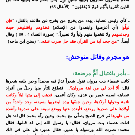
الذين كَفَروا بِأَنَّهُم قَومٌ لا يَفقَهُون
"
(الأنفال 65)
ـ كأي رئيس عصابة، يهدد من يخرج من يخرج عن طاعته بالقتل:
"
فإن
تولَّوا
(أي أعرَضوا وابتعدوا عن الإسلام)
فخذوهم واقتلوهم حيث
وجدتموهم
ولا تتخذوا منهم ولياً ولا نصيراً." (سورة النساء
4 : 89 )
وقال
أيضاً: "
من ‏جحد ‏آية من القرآن فقد حل ضرب عنقه
.."
(سنن ابن ماجه)‏
هو مجرم وقاتل متوحش:
ـ يأمر باغتيال أمٍّ مرضعة:
كانت عصماء بنت مروان تقول شعراً تذمّ فيه محمداً وحين بلغه شعرها
قال:
ألا آخذ لي من ابنة مروان؟..
فتطوّع للثأر منها رجلٌ من
أفراد
عصابته
اسمه عمير بن عدي، وكان أعمى،
فذهب إلى بيتها ليلاً وكانت
نائمة وحولها أولادها، وحين جسّها بيده ليضربها بسيفه، وجد واحداً من
أولادها على صدرها يرضع، فأبعده عنها ووضع سيفه على صدرها وأنفذه
من ظهرها
ثم خرج الصبح يصلّي مع محمد. وحين رآه محمد قال له: هل
قتلت عصماء بنت مروان، فقال: يا رسول الله إني قد قتلتها، فقال
محمد: نصرت الله ورسوله يا عمير، فقال عمير: هل علي في ذلك