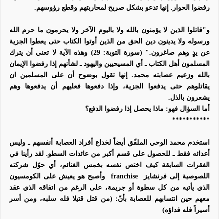
رفضوا الحوار. إنها تدعو بشكل صريح لمحاربتهم وقطع رؤوسهم.
و
"قاتلوا الذين لا يؤمنون بالله ولا باليوم الآخر ولا يحرمون ما حرم الله
ورسوله
ولا يدينون دين الحق من الذين أوتوا الكتاب حتى يعطوا الجزية
عن يدٍ وهم صاغرون
." (سورة التوبة: 29)
وهذه الآية لا تعني أن يترك
المسلمون أهل الكتاب ـ أي المسيحيين واليهود ـ لشأنهم إذا رفضوا الإيمان
بالله وزعيم عصابته محمد. إنها تقول بوضوح أن على المسلمين ان
يقاتلوهم حتى يدفعوا الجزية، وإذا دفعوها فعليهم أن يدفعوها وهم
يشعرون بالذل.
أما السؤال فهو: ماذا يحصل إذا رفضوا الدفع؟
***********
استخدم محمد الوحي الملفّق أيضاً لخداع أفراد العصابة أنفسهم ـ وليس
أعدائه فقط ـ للحصول على قسم أكبر من عائدات السطو. لقد رأينا في
الفقرات السابقة كيف اختص نفسه بخمس الغنائم، أي حوّل شركته
اللصوصية إلى فرنشايز
franchise
وأصبح هو يعيش على الكومسيون
الذي يأتيه من كل سطوة أو جريمة، على الرغم من اتفاقه الذي عقد
معهم حين انتسابهم للعصابة بأنّ: (
من قتل قتيلا فله سلبه،
ومن أسر
أسيراً فله فداؤه
)