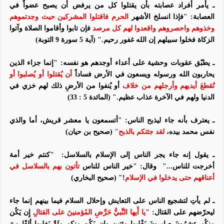
ـ يأمر أفراد عصابته بأن يقتلوا كل من يرفض أن يصبح عضواً في
العصابة:
"فإذا انسلخ الأشهر
الحرم فاقتلوا المشركين حيث وجدتموهم
وخذوهم واحصروهم واقعدوا لهم كل مرصد
فإن تابوا وأقاموا الصلاة وآتوا
الزكاة فخلوا سبيلهم إن الله غفور رحيم." (آية 5 سورة 9 التوبة)
ـ يطبّق عقوبات وحشية على أعداء أوجدهم هو نفسه:
"إنما جزاء الذين
يحاربون الله ورسوله ويسعون في الأرض فساداً
أن يُقتلوا أو
يُصلبوا
أو
تُقطعَ أيديهم وأرجلهم من خلاف
أو
يُنفوا
من الأرضِ ذلك لهم خزي في
الدنيا ولهم في الآخرة عذاب عظيم."
(المائدة 5 : 33)
ـ يعترف بأنه جاء ليذبح الناس:
"أتسمعون يا معشر قريش، أما والذي
نفس محمد بيده،
لقد جئتكم بالذبح"
(صحيح بن حيان)
ـ يقول إنه جاء يجر الناس إلى الإسلام بالسلاسل:
"كنتم خير أمة
أخرجت للناس..."
وقال: "خير الناس للناس
تأتون بهم بالسلاسل في
أعناقهم حتى يدخلوا في الإسلام
!" (صحيح البخاري)
ـ لم يأتِ لتشجيع الناس على التعايش وإحلال السلام فيما بينهم إنما جاء
ليحرّضهم على القتال: "
يا أَيها النَّبيُّ حَرِّضِ المُؤمنينَ على القتالِ
إِن يَكُن
منكُم عِشرُونَ صابرونَ يَغْلِبوا مئتينِ وإِن يَكُن منكم مئَةٌ يَغلِبوا
ألفًا منَ