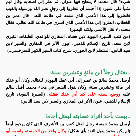
شيء؟ قال محمد: لا ينتطح فيها عنزان، ثم نظر إلى أصحابه وقال لهم
مثنياً على عمير: إذا أحببتم أن تنظروا إلى رجلٍ نصر الله ورسوله بالغيب
فانظروا إلى هذا الأعمى الذي تشدد في طاعة الله.
قال عمر بن
الخطاب: انظروا إلى هذا الأعمى الذي اسرى في طاعة الله تعالى، فقال
محمد: لا تقل الأعمى ولكنه البصير!
(من كتب: السيرة النبوية لابن هشام. المغازي للوافدي. الطبقات الكبرى
لابن سعد. تاريخ الإسلام للذهبي. عيون الأثر في المغازي والسير لابن
سيد الناس. المنتظم لابن الجوزي. شرح كتاب السير الكبير للسرخسي..)
ـ يغتال رجلاً ابن مائةٍ وعشرين سنة:
أرسل محمدٌ سالمَ بن عمير إلى أبي عفك
اليهودي ليغتاله. وكان أبو عفك
ابن مائة وعشرين سنة، وكان يقول الشعر في هجاء محمد. أقبل سالم
عليه
ووضع سيفه على كبد أبي عفك فقتله
.
(السيرة النبوية، تاريخ
الإسلام للذهبي، عيون الأثر في المغازي والسير لابن سيد الناس)
ـ يبعث بأحد أفراد عصابته ليقتل أخاه!
أرسل محمدٌ خمسة رجال لقتل كعب بن الأشرف الذي كان يهجوه
أيضاً
(لم يكن محمد يقبل النقد بأي شكل)
.
وكان
واحد من الخمسة، واسمه
أبو