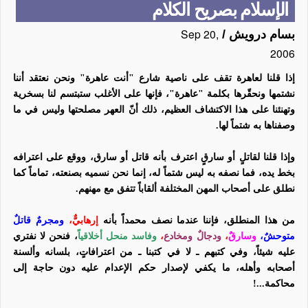
الإسلام بصريح الكلام
Sep 20,
بسام درويش
/
2006
إذا قلنا لعاهرة تقف على ناصية شارع "أنت عاهرة" ونحن نعتقد أننا
نشتمها ونحقّرها بكلمة "عاهرة"، فإنها على الأغلب ستبتسم لنا بسخرية
وتهنئنا على هذا الاكتشاف العظيم، ذلك أنّ العهر مصلحتها وليس في ما
وصفناها به شتماً لها.
وإذا قلنا لقاتلٍ أو سارقٍ اعترف بأنه قاتل أو سارق، ووقع على اعترافه
بخط يده، فما نصفه به ليس شتماً له، إنما نحن نسميه بصنعته، تماماً كما
نطلق على أصحاب المهن المختلفة ألقاباً تتفق مع مهنهم.
من هذا المنطلق، فإننا عندما نصف محمداً بأنه
إرهابيٌّ،
ومجرمٌ قاتلٌ
متوحشٌ،
وسارقٌ
،
ودجالٌ ومخادع
،
وفاسد منحل أخلاقياً
، فنحن لا نفتري
عليه شيئاً، وفي كتبهم ـ لا في كتبنا ـ من اعترافاتٍ، بلسانه وألسنة
أصحابه وأهله، ما يكفي لإصدار حكم الإعدام عليه دون حاجة إلى
محاكمة...!