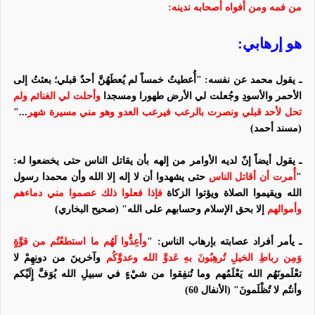
من فمه ومن أفواه أصحابه ندينه:
هو إرهابي:
ـ يقول محمد عن نفسه:
"‏أُعطيتُ خمساً لم يُعطَهُنَّ أحدٌ قبلي؛ بعثتُ إلى
الأحمر والأسودِ وجُعلت لي الأرض طهورا ومسجدا
وأحلت لي الغنائم ولم
تحل لأحد قبلي ونصرت بالرعب ‏‏فيرعب العدو وهو مني مسيرة شهر
..."
‏(مسند أحمد)
ـ يقول أيضاً إنّ لديه الأوامر من إلهه بأن يقاتل الناس حتى يخضعوا له:
"
أُمرت أن أقاتل الناس
حتى ‏يشهدوا ‏‏أن لا إله إلا الله وأن محمدا ‏‏رسول
الله ويقيموا الصلاة ويؤتوا الزكاة
فإذا فعلوا ذلك ‏‏عصموا ‏‏مني
دماءهم
وأموالهم
إلا بحق الإسلام وحسابهم على الله" (صحيح البخاري)
ـ يأمر أفراد عصابته بإرهاب الناس: "
وأَعِدُّوا لَهُم ما استطعْتُم من قوَّةٍ
وَمِن ر
باطِ
الخيلِ تُرهِبُونَ بهِ عَدوَّ الله وعدوَّكُم
وآخرينَ من دونِهِمْ لا
تعْلَمونَهُم الله يَعْلَمُهم وما تُنفِقوا من شيْءٍ في سبيلِ الله يُوَفَّ إِلَيْكم
وأنتُم لا تُظْلَمونَ
" (الأنفال 60)