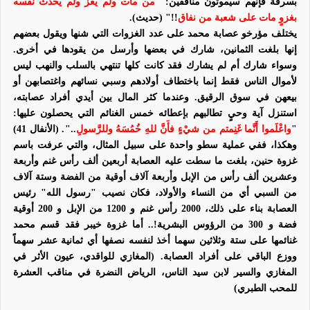
بسرقة فإنهم سيموتون منافقين: "
من مات ولم يغزُ ولم يحدِّث نفسه
بغزوٍ مات على شعبة من نفاق
!!" (حديث)
.
يختلف مؤرخو عصابة محمد على عدد الغزوات التي شنها ويقول بعضهم
إنها بلغت الثمانين، شارك في بعضها وأرسل من يقودها في أخرى.
وسواء شارك أم لم يشارك فقد كانت كلها تنتهي بالسلب والنهب ليس
لأموال الناس فقط إنما باختطاف أولادهم وسبي نسائهم واغتصابهن أو
بيعهن في سوق الرقيق. وعندما كثر المال بين أيدي أفراد عصابته،
استنزل آية وحيٍ تطالبهم بإعطائه خمس الغنائم التي يحصلون عليها:
"
واعْلَموا أَنَّما غَنِمتم من شيْءٍ فأَنَّ للهِ خُمُسَهُ وللرَّسولِ
.."
. (الأنفال 41)
وهكذا، ففي عملية سطو واحدة على سبيل المثال، والتي عرفت باسم
غزوة حنين، بلغت ما سطت عليه العصابة أربعين ألف رأس غنم وأربعة
وعشرين ألف رأس من الإبل وأربعة آلاف أوقية من الفضة وستة آلاف
من السبي أي من النساء والأولاد، فكان نصيب "رسول الله" رئيس
العصابة بناء على ذلك، 2000 رأس غنم و 1200 من الإبل و 200 أوقية
فضة و 300 من الرؤوس البشرية!.. أما غزوة خيبر فقد قسم محمد
غنائمها على ستة وثلاثين سهما أخذ لنفسه نصفها أي ثمانية عشر سهماً
ووزع الباقي على أفراد العصابة. (المغازي للواقدي، عيون الأثر في
المغازي والسير لابن سيد الناس، الرياض النضرة في مناقب العشرة
للمحب الطبري)