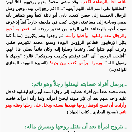
نائلة، أخاُ بالرضاعة لكعب
. وقد مشى محمدٌ معهم يوجههم
قائلاً لهم
:
"انطلقوا على اسم الله. اللهم أعِنهم"
...!!! ثم
رجع إلى بيته. وحبن وصل
الرجال الخمسة إلى حصن كعب، نادى أبو نائلة كعباً
وهو يتظاهر بأنه
يدمي وبحاجة إلى مساعدته
، فوثب كعب في ملحفته خارجاً آمناً إذ عرف
صوت أخيه بالرضاعة
على الرغم من تحذير زوجته له
،
فغدر به
أخوه
و
الرجال
معه
وقتلوه
وأخذوا رأسه
. ثم رجعوا
وهم يكبّرون (تماماً كما
يكبّر الإرهابيون قطاعو الرؤوس اليوم)
وسمع محمد تكبيرهم فكبر،
وعرف أنهم قتلوا كعباً. وعندما
وصلوا إليه وكان قائماً
يصلي قال لهم:
"أفلحتِ الوجوه" أي "لقد توفقتم وكرمت وجوهكم". قالوا: "وجهك يا
رسول الله".
ورموا
برأس كعب بين يدي
ه!
(السيرة النبوية، المغازي
للواقدي..)
ـ يرسل أفراد عصابته ليقتلوا رجلاً وهو نائم:
‏بعث
محمد عدداً من أفراد عصابته إلى رجل اسمه أبو رافع ليقتلوه فدخل
عليه واحد منهم بعد أن غيّر صوته ليخدع امرأته ولما رأته امرأته خافت
وأرادت أن تصيح لتوقظ زوجها فهددها بسيفه ودخل على رجلها و
قتله وهو
نائم
.
(
صحيح البخاري.. كتاب الجهاد
!)
ـ يتزوج امرأة بعد أن يقتل زوجها ويسرق ماله: