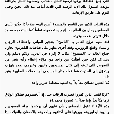
التي جمع أعضاءها بوعود أرضية تتمثل بالغنائم، وسماوية تتمثل بكرخانة
مؤبدة، استنزل تلك الآية الرهيبة التي قادت أتباعه منذ ذلك الحين وحتى
اليوم على طريق الإرهاب.
هذه التراث الكبير من الناسخ والمنسوخ أصبح اليوم سلاحاً ذا حدّين بأيدي
المسلمين يحاربون العالم به. إنهم يستخدمونه تماماً كما استخدمه محمد
خلال فترتي ضعفه وقوته.
فئة منهم تروّع العالم بـ "الناسخ" بتفجير المباني واختطاف الرجال
والنساء وقطع الرؤوس. وفئة أخرى تظهر على شاشات التلفزيون تحاول
خداع العالم بـ "المنسوخ" مثل، لا إكراه في الدين.. ولكم دينكم ولي
ديني!!.. لكن حين يُطلَبُ من واحد من هؤلاء إعطاء رأيه بنص من
النصوص التي تدعو إلى قتال المسيحيين واليهود وغيرهم، نجده يتهرّب
ويتحوّل إلى الحديث عما فعله هتلر المسيحي أو الحملات الصليبية وغير
ذلك.
كلا الفئتين تعملان معاً يداً بيد لتنفيذ مخطط شرير واحد.
"فإذا لقيتم الذين كفروا فضرب الرقاب حتى إذا أثخنتموهم فشدّوا الوثاق
فإما
منّاً
بعدُ وإما فداءً
.." (سورة محمد:4)
هذه الآية لا تقول للمسلمين بأن عليهم أن يركضوا وراء المسيحيين
واليهود ليحاوروهم ويربتوا على أكتافهم ويأخذوهم بالأحضان والقبلات إذا