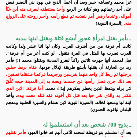
غزا محمد وعصابته خيبر وبعد أن أعمل الذبح في يهود بني النضير قبض
على أحد زعمائهم وهو كنانة بن الربيع
وأخذ يستنطقه ليعرف منه أين خبّأ
أمواله، وعندما رفض
أمر بتعذيبه ثم قطع رأسه وأجبر زوجته على الزواج
منه.
(السيرة النبوية)
ـ يأمر بقتل امرأة عجوز أبشع قتلة ويقتل ابنها بيديه
كانت أم قرفة
من بين أشرف العرب
وكان لها اثنا عشر ولدا وكانت
العرب تضرب بها المثل في العزة فتقول
"
لو كنت أعز من أم قرفة
".
قيل لمحمد أنها جهزت ثلاثين راكباً ليغزو المدينة ويقتلوا محمد (!) فأمر
زيد بن الحارثة أن يقتلها بأبشع طريقة لإذلال قومها
، فقام بربط حبلين
برجليها ثم ربط كل واحد منهما بفرسين وزجرهما فركضا فشقاها نصفين،
بعد ذلك جرى فصل رأسها عن جسدها وبعث به إلى المدينة حيث عُلِّقَ
كي يراه ويتعظ الذين يخطر بفكرهم إيذاء محمد.
أما قرفة، الابن الذي
تتكنى به والذي بقي حيا بعد قتل كل أخوته فقد قتله محمد بيده
، وأخذ
ابنة لها ومنحها لخاله. (السيرة النبوية لابن هشام والسيرة الحلبية ومعجم
البلدان لياقوت الحموي)
ـ يذبح 700 شخص بعد أن استسلموا له
بعد أن استسلم بنو قريظة لمحمد ادّعى أنهم قد خانوا العهود
فأمر بقتلهم