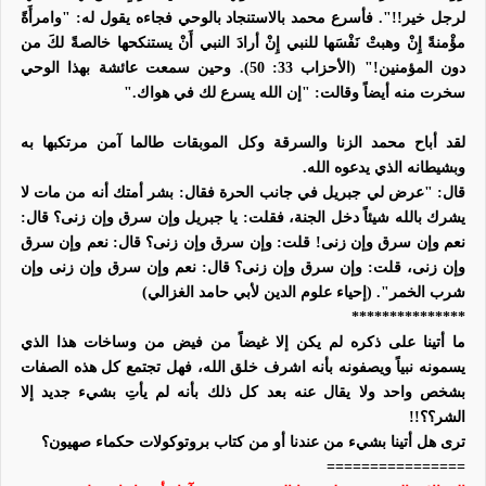
لرجل خير
!!
".
فأسرع محمد بالاستنجاد بالوحي فجاءه يقول له:
"وامرأَةً
مؤْمنةً إِنْ وهبتْ نَفْسَها
للنبي
إِنْ
أرادَ
النبي
أَنْ
يستنكحها خالصةً لكَ من
دون المؤمنين!
"
(الأحزاب 33: 50).
وحين سمعت عائشة بهذا الوحي
سخرت منه أيضاً وقالت:
"إن الله يسرع لك في هواك."
لقد أباح محمد الزنا والسرقة وكل الموبقات طالما آمن مرتكبها به
وبشيطانه الذي يدعوه الله.
قال:
"عرض لي جبريل في
جانب
الحرة فقال: بشر أمتك أنه من مات لا
يشرك بالله شيئاً دخل الجنة، فقلت: يا جبريل وإن سرق وإن زنى؟ قال:
نعم وإن سرق وإن زنى! قلت: وإن سرق وإن زنى؟ قال: نعم وإن سرق
وإن زنى، قلت: وإن سرق وإن زنى؟ قال: نعم وإن سرق وإن زنى وإن
شرب الخمر".
(إحياء علوم الدين لأبي حامد الغزالي)
***************
ما أتينا على ذكره لم يكن إلا غيضاً من فيض من وساخات هذا الذي
يسمونه نبياً ويصفونه بأنه اشرف خلق الله، فهل تجتمع كل هذه الصفات
بشخص واحد ولا يقال عنه بعد كل ذلك بأنه لم يأتِ بشيء جديد إلا
الشر؟؟!!
ترى هل أتينا بشيء من عندنا أو من كتاب بروتوكولات حكماء صهيون؟
================