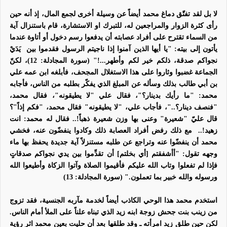
لا بل لقد تفتّق دماغ محمد أيضاً عن وسيلة أخرى لجمع المال، إذ أنه حين
رأى كثرة الزوار والمراجعين له، للتبرك او الاستشارة، قام باستنزال آية
من السماء تقترح على أفراد عصابته أن يدفعوا رسم دخول أو أتاوة عندما
يأتون إلى بيته: "
يا أيها الذين آمنوا إذا ناجيتم الرسول فقدموا بين
يَدَيْ
نجواكم صدقة،
ذلكم
خير لكم وأطهر
...!" (سورة المجادلة: 12)، لكنّ
الجماعة غضبوا وثاروا على هذا الاستغلال المجحف، فأبلغه ابن عمه علي
بن أبي طالب بذلك وسأله عن المبلغ الذي يفكّر بطلبه من الناس، فأجابه
محمد: "ما رأيك بدينار؟"، فقال علي "لا يطيقونه"، فقال محمد،
"فنصف دينار؟.."، فأجاب علي، "لا يطيقونه" فقال محمد، "فكم إذاً"؟
قال عليّ "شعيرة" وعنى بها وزن شعيرة ذهباً!.. فقال له محمد: انت
زهيد!..
مع ذلك رفض أفراد العصابة ذلك وكادوا ينفضّون عنه، فخشي
محمد أن ينفضّوا عنه وتراجع عن طلبه مستنزلاً آية جديدة يحفظ بها ماء
وجهه تقول:
"أأشفقتم
[أي بخلتم]
أن تقدِّموا بين يدي نجواكم صدقاتٍ
فإذا لم تفعلوا وتاب الله عليكم فأقيموا الصلاة وآتوا الزكاة وأطيعوا الله
ورسوله والله خبير بما تعملون." (سورة المجادلة
: 13
)
استخدم محمد هذا الوحي الكاذب أيضاً لخدمة مآربه الجنسية، فقد تزوج
من زينب بنت جحش زوجة ابنه زيد الذي تبناه علناً على الملأ أمام الناس.
لكن حين طلق زيد امرأته ـ وقد طلقها بعد أن حليت بعين محمد اثر رؤية