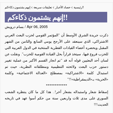
إنهم يشتمون ذكاءكم!!
رئيسية
>
حصاد الأخبار
>
تعليقات سريعة
>
إنهم يشتمون ذكاءكم!!
Apr 06, 2005
/
بسام درويش
ذكرت جريدة الشرق الأوسط أن "
المؤتمر القومي لحزب البعث العربي
الاشتراكي، الذي سينعقد على الأرجح يومي السابع والثامن من الشهر
المقبل ويحضره أعضاء القيادات القطرية المنتخبة في الدول العربية التي
للحزب فروع فيها، سيتخذ قراراً بحل القيادة القومية للحزب
". ونقلت عن
لسان أحد البعثيين قوله أنه قد "
تم انجاز القسم الأكبر من عملية تغيير
دستور حزب البعث ولائحته التنظيمية ومنطلقاته النظرية، حيث تم
استبدال كلمة «الاشتراكية» بمصطلح «العدالة الاجتماعية» وكلمة
«الحرية» بـ«الديمقراطية»
!!"
************
إسقاط شعار واستبداله بشعار آخر!.. هذا كل ما كان ينتظره الشعب
السوري على مدى ثلاث واربعين سنة من حكم أسوا عهد في تاريخه
الحديث!!!