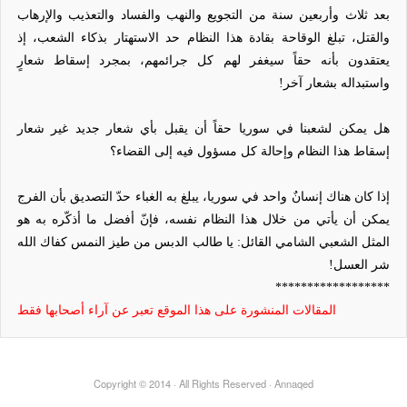
بعد ثلاث وأربعين سنة من التجويع والنهب والفساد والتعذيب والإرهاب
والقتل، تبلغ الوقاحة بقادة هذا النظام حد الاستهتار بذكاء الشعب، إذ
يعتقدون بأنه حقاً سيغفر لهم كل جرائمهم، بمجرد إسقاط شعارٍ
واستبداله بشعار آخر!
هل يمكن لشعبنا في سوريا حقاً أن يقبل بأي شعار جديد غير شعار
إسقاط هذا النظام وإحالة كل مسؤول فيه إلى القضاء؟
إذا كان هناك إنسانٌ واحد في سوريا، يبلغ به الغباء حدّ التصديق بأن الفرج
يمكن أن يأتي من خلال هذا النظام نفسه، فإنّ أفضل ما أذكّره به هو
المثل الشعبي الشامي القائل: يا طالب الدبس من طيز النمس كفاك الله
شر العسل!
******************
المقالات المنشورة على هذا الموقع تعبر عن آراء أصحابها فقط
Copyright © 2014 · All Rights Reserved · Annaqed