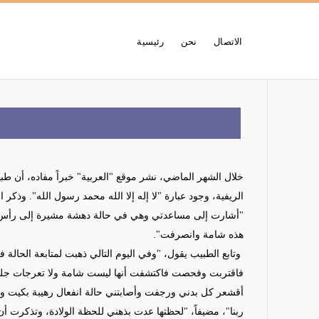
الاتصال
نحن
رئيسية
خلال الشهر الماضي، نشر موقع "العربية" خبراً مفاده، أن ط
الريفية، وجود عبارة "لا إله إلا الله محمد رسول الله".
و
ذكر
ا
"أشارت إلى مساعدتي
وهي في حالة دهشة مشيرة إلى رأس ال
هذه شامة وانصرفت
".
وتابع الطبيب يقول،
"وفي اليوم
التالي ذهبت لمتابعة الحالة
فاقتربت وفحصت فاكتشفت أنها ليست شامة ولا تعرجات جلد
أقشعر كل بدني ورجفت
وأصابتني حالة انفعال رهيبة بكيت و
ربنا"
،
مضيفاً،
"لحظتها عدت بذهني للحظة الولادة
،
وتذكرت أن