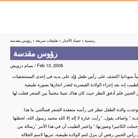
رئيسية
>
حصاد الأخبار
>
تعليقات سريعة
>
رؤوس مقدسة
رؤوس مقدسة
Feb 13, 2006
/
بسام درويش
بيباً سودانيا اكتشف على رأس طفل وُلِد على يديه في إحدى المستشفيات
لطبيب
إنه
بعد إجراء الولادة القيصرية لتعذر انجازها بصورة طبيعية
جنين فلم أدقق النظر حيث كان هناك شيئا مختبئاً
بين الشعر فقلت لها
 فوجدت والدة الطفل تنظر في رأسه متفقدة الشعر فسألتني
ما هذا
ية
."
واضاف يقول،
"رأيت عبارة لا إله إلا الله محمد رسول الله
،
لحظتها
حملت الكاميرا وصورتها
."
واعتبر الطبيب
أن في هذا الأمر "رسالة من
رأس الجنين رفض أن ينزل لتتم الولادة طبيعية
،
تنزيها لاسم الجلالة