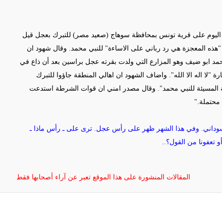
اليوم على قرية تونس بمحافظة سوهاج (صعيد مصر) للتبرك بعجل قيل
ن "هذه المعجزة هي رد رباني على الاساءة" للنبي محمد. وقال شهود ان
مد
ابو ضيف وهو المزارع التي ولدت بقرته عجل براسين بعد أن ذاع في
 "لا اله الا الله". واضاف الشهود ان اهالي المنطقة جاؤوا للتبرك
ورية المسيئة للنبي محمد". وقال مصدر امني ان قوات الشرطة استدعت
محتملة.
"
اني. وفي هذا الشهر ظهر على رأس عجل. ترى على ـ رأس ماذا ـ
 تعفونا من القول؟..
المقالات المنشورة على هذا الموقع تعبر عن آراء أصحابها فقط