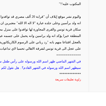
المكتوب عليه
!!"
واليوم نشر موقع إيلاف أن "
قرابة 20 ألف مصري
قد توافدوا
انه ولد
برأسين
وعلى جلده عبارة "لا اله الا الله" معتبرين ا
سكان قرية تونس والقرى المجاورة لها توافدوا على منزل
مح
المنطقة خبرا يؤكد انه ولد براسين وانه يحمل على جسمه عبارة
بالعجل اقتناعا منهم بانه "رد رباني على الرسوم الكاريكات
على عجل الى قرية تونس لتفرقة الاهالي تحسبا لاي تداعيات 
=============
في الشهر الماضي ظهر اسم الله ورسوله على رأس طفل سود
سيظهر اسم الله ورسوله في الشهر القادم؟.. هل نقول لكم أو
*************
زاوية تعليقات سريعة