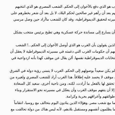
ب هو الذي دفع بالأخوان إلى الحكم. الشعب المصري هو الذي انتخبهم
م بعد أن رآهم غير صالحين لحكم البلاد، لا بل بعد أن شعر بخطرهم على
سيرته لتحقيق الديموقراطية، وقد كان للشعب ماأراد حين وصل مرسي
 أن يسارع إلى مساندة حركة عسكرية وهي تطيح برئيس منتخب بشكل
ذين يقولون بأن الغرب هو الذي أوصل الأخوان إلى الحكم...! الشعب
هم أن حكومات الغرب التي دعمته في مسيرته الديموقراطية لا يعقل أن
بات الديموقراطية نفسها. ألن يقال عن موقف كهذا بأنه ازدواجية في
لم يكن سعيداً بوصولهم إلى الحكم. الغرب لا يتمنى رؤية دولة في الشرق
وقف لا يحسد عليه إطلاقاً. هذا الغرب أراد للشعب المصري ولغيره من
تحقق لها بالفعل ما أرادت، لكنه، ومن ناحية أخرى، سعيد كل السعادة
 أن يتفهم موقف الغرب وأن يعجّل في مسيرته نحو الاستقرار وبناء
طوائفهم وأعراقهم بحرية وكرامة.
 مع شعب مصر. وهؤلاء الذين ينادون اليوم بتحالف مع روسيا، انتقاماً
ما يظلمون أنفسهم ومستقبل بلادهم، لأنه ليس هناك من دولة تحالفت مع