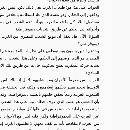
الجواب على هذا هو: طبعاً... الغرب يعي ذلك. لكن، ليس الغر
ودفعهم إلى الحكم، وهو نفسه الذي عاد للمطالبة بالخلاص منه
مستقبل البلاد. كل ما فعله الغرب هو أنه دعم الشعب في م
وأخوانه إلى الحكم عن طريق انتخابات ديموقراطية.
السؤال الآن، هل يعقل أن يتوقع الشعب المصري من الغرب
ديموقراطي؟
وحدهم الذين ينامون ويستيقظون على نظريات المؤامرة هم ال
المصري هو الذي أوصلهم إلى الحكم، وعلى هذا الشعب أن يف
يساند حركة عسكرية تطيح بحكومة جاءت عن طريق تلك الانتخا
المبادئ؟
الغرب ليس مغرماً بالأخوان ومن شابههم؛ لا بل إنه بالأساس 
الأوسط بحجم مصر يحكمها إسلاميون، ولكنه في الحقيقة في م
الشعوب العربية ربيعاً يحقق حلمهم بأنظمة ديموقراطية، وقد 
بأن الشعب هو نفسه الذي عرف خطأه، وما على هذا الشعب إلا
دولة ديموقراطية حقيقية يعيش في ظلها كل مواطنيها بجميع 
عين الغرب على الديموقراطية ولكن قلبه ليس مع الأخوان إنما
من الغرب لاعتقادهم بأنه لم يقف معهم، لا يظلمون الغرب إن