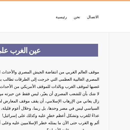
الاتصال
نحن
رئيسية
عين الغرب على 
موقف العالم الغربي من انتفاضة الجيش المصري والأحداث 
المصري الغالبية العظمى التي خرجت إلى الطرقات تطالب 
غضبها لموقف الغرب وبالذات للموقف الأمريكي من الأحداث.
لا شك بأن للشعب المصري أن يعبّر، ليس فقط عن حيرته من ه
زال يعاني من الإرهاب الإسلامي، أن يقف موقف المعارض لحرك
السياسي ليس في مصر وحدها، بل ربما، وخلال أعوم قليلة، ا
عداءً للغرب وتشكل أعظم خطرٍ عليه وكذلك على إسرائيل!
ألم يعِ الغرب حتى الآن ما يمثله خطر الإسلاميين عليه وعلى
مرسي وغيره من قادة الأخوان؟