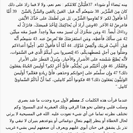
مِنه بَيضاءَ أَو سَوداء.
37
فلْيَكُنْ كلامُكم : نعم نعم، ولا لا.فما زادَ على ذلك
كانَ مِنَ الشِّرِّير.
38
سَمِعتُم أَنَّه قيل: العَينُ بِالعَين والسِّنُّ بِالسِّنّ
39
أَمَّا
أَنا فأَقولُ لكم: لا تُقاوِموا الشِّرِّير، بَل مَن لَطَمَكَ على خَدِّكَ الأَيْمَن
فاعرِضْ لهُ الآخَر.
40
ومَن أَرادَ أَن يُحاكِمَكَ لِيَأخُذَ قَميصَكَ، فاترُكْ لَه
رِداءَكَ أَيضاً.
41
ومَن سَخَّرَكَ أَن تَسيرَ معه ميلاً واحِداً. فسِرْ معَه ميلَيْن.
42
مَن سأَلَكَ فأَعطِه، ومَنِ استَقرَضَكَ فلا تُعرِضْ عنه.
43
سَمِعتُم أَنَّه
قِيل: أَحْبِبْ قَريبَك وأَبْغِضْ عَدُوَّك.
44
أَمَّا أَنا فأَقولُ لكم: أَحِبُّوا أَعداءَكم
وصَلُّوا مِن أَجلِ مُضطَهِديكُم،
45
لِتَصيروا بني أَبيكُمُ الَّذي في السَّمَوات،
لأَنَّه يُطلِعُ شَمْسَه على الأَشرارِ والأَخيار، ويُنزِلُ المَطَرَ على الأَبرارِ
والفُجَّار.
46
فإِن أَحْبَبْتُم مَن يُحِبُّكُم، فأَيُّ أَجْرٍ لكم؟ أَوَلَيسَ الجُباةُ يفعَلونَ
ذلك؟
47
وإِن سلَّمتُم على إِخواِنكم وَحدَهم، فأَيَّ زِيادةٍ فعَلتُم؟ أَوَلَيسَ
الوَثَنِيُّونَ يَفعَلونَ ذلك؟
48
فكونوا أَنتُم كامِلين، كما أَنَّ أَباكُمُ السَّماويَّ
كامِل.
"
عندما قرأت هذه الكلمات كـ
مسلم
لأول مرة وجدت ما شد بصري
وسلب قلبي وعقلي نحو هذا الرقي وتلك العبقرية لدى المسيح؛ وكم
تختلف
نظرته تماما عن أي شيء تعودت عليه. الله في المسيحية لا يرثي
لحال الخطاة أو ينظر إليهم بتعا
لٍ
دوغمائي أو يتوعدهم بنيران لا تبقي ولا
تذر بل يشفق في حنان أبوي عليهم ويعرف أن ضعفهم ليس بشيء غريب