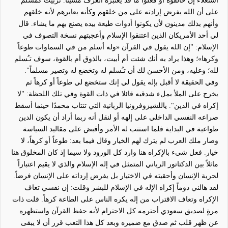
استعلاء إن خالفوه أو فعلوا ما قد يعتبره العرف مشيناً. تربيت كمسلم
على أن الله يفرض إرادته على من خلقهم وكأنه يعايرهم لأنه خلقهم
وأنهم بذلك مدينون لأن يكونوا أدوات طيعة بيده يصنع بهم ما يشاء. قال
لي أحد الأمريكان الذين اعتنقوا الإسلام وأعجبتهم نسخة التصوف في
الإسلام: "إن الله يقول في القرآن «وله أسلم من في السماوات طوعاً
وكرها»؛ وهذا يراد به أنك شئت أم أبيت، بالذوق أم بالقوة، سوف تـُسلم
لله؛ وعليه، ومن الأحسن لك أن تـُسلم له وتخضع له وتصير مسلم
اً
".
وفي الحقيقة لا أقبل بإله يقول لي إنك ستخضع لي طوعاً أو كرهاً ثم
يخرج على الملأ بملء شدقيه قائلا في ذات القوة وفي تلك اللحظة: "لا
إكراه في الدين". ياللشيزوفرونيا الربانية التي تنتاب محمدًا حينما أسقط
صراعه النفسي الداخلي على إلهه أو لنقل أنه ربما أراد أن يكون الدين
طواعية في البداية فلما استتب له الأمر وأقبض على مقاليد السياسة
وصار ملك العرب لم يترك لهم الخيار وقال فيما بعد: طوعاً أو كرهاً، لا
خيار. فعل شيء بالإكراه هنا وارد كل الورود ولا سيما إذ كان المخلوق هنا
ما
ثلاً
بين الدكتاتور الرباني المتمثل في إله الإسلام والذي لا يقيم اعتبار
اً
لحرية الإنسان وأحقيته في الاختيار بل يفرض إرداته على الإنسان فرضاً.
لقد هالني دوماً إكراه الإله في الإسلام للبشر وقلت: إن نفسي تعاف
الإكراه وتعاف الاقتراب من إله يكره الناس على الطاعة كرهاً. قلت
ذات
مرةٍ
لصديق سعودي أحترمه كل الاحترام لأنه حفظ القرآن واستظهره
عن ظهر قلب ثم صدق مع ضميره وبعد كل هذا التعب قرر أن لا يبقى