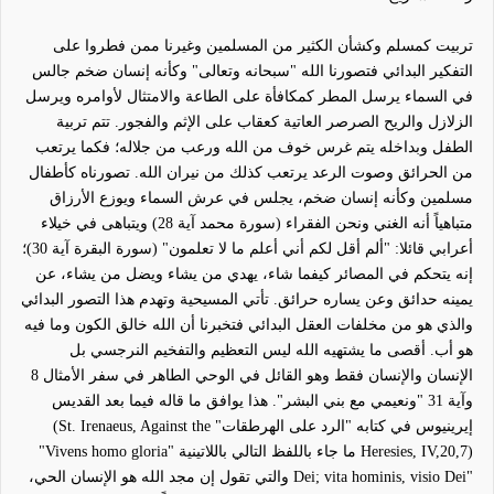
تربيت كمسلم وكشأن الكثير من المسلمين وغيرنا ممن فطروا على
التفكير البدائي فتصورنا الله "سبحانه وتعالى" وكأنه إنسان ضخم جالس
في السماء يرسل المطر كمكافأة على الطاعة والامتثال لأوامره ويرسل
الزلازل والريح الصرصر العاتية كعقاب على الإثم والفجور. تتم تربية
الطفل وبداخله يتم غرس خوف من الله ورعب من جلاله؛ فكما يرتعب
من الحرائق وصوت الرعد يرتعب كذلك من نيران الله. تصورناه كأطفال
مسلمين وكأنه إنسان ضخم، يجلس في عرش السماء ويوزع الأرزاق
متباهياً أنه الغني ونحن الفقراء (سورة محمد آية 28) ويتباهى في خيلاء
أعرابي قائلا: "ألم أقل لكم أني أعلم ما لا تعلمون" (سورة البقرة آية 30)؛
إنه يتحكم في المصائر كيفما شاء، يهدي من يشاء ويضل من يشاء، عن
يمينه حدائق وعن يساره حرائق. تأتي المسيحية وتهدم هذا التصور البدائي
والذي هو من مخلفات العقل البدائي فتخبرنا أن الله خالق الكون وما فيه
هو أب. أقصى ما يشتهيه الله ليس التعظيم والتفخيم النرجسي بل
الإنسان والإنسان فقط وهو القائل في الوحي الطاهر في سفر الأمثال 8
وآية 31 "ونعيمي مع بني البشر". هذا يوافق ما قاله فيما بعد القديس
إيرينيوس في كتابه "الرد على الهرطقات"
(St. Irenaeus, Against the
Heresies, IV,20,7)
ما جاء باللفظ التالي باللاتينية "
"Vivens homo gloria
Dei; vita hominis, visio Dei"
والتي تقول إن مجد الله هو الإنسان الحي،