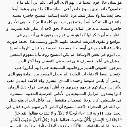
هو لسان حال قوم عندما قال لهم الإله: ألم أقل لكم أني أعلم ما لا
تعلمون؟ دائما نرى يسوع حاضر
اً
في إنسانيته الكاملة وهو يدعونا أيضا
لنحيا إنسانيتنا ولا نتنكر لمشاعرنا. كانت إنسانية المسيح حاضرة بنسبة
مائة في المائة كما أنه ألوهته (من حيث هو كلمة الله) كانت هي الأخرى
حاضرة بنسبة مائة في المائة؛ وعليه لا يحق لأحد أن ينكر عليه بشريته أو
ننتظر منه أن يتنكر لها كما هو شأن قوم يسرفون على أنفسهم في
التواضع والتقوى المزيفة فتختلط عليهم الأمور وبسبب هذا الخلط ظهرت
مثلا بدعة الغنوص في أوساط المسيحية القديمة ولا تزال آثارها حاضرة
إلى اليوم في بعض الأوساط. لم يكن المسيح روحا
نياً
بالمفهوم الشعبي
المبتذل في أيامنا فيسرف على نفسه في التقشف وما أكثر الذين
يمزجون الغنوص القديم بروحانيتهم المسيحية حتى إنهم أنكروا على
الإنسان أبسط الاحتياجات المادية. لم يخجل المسيح من المادة وهو الذي
ارتضى أن يلبس طبيعتنا وجسدنا المادي البشري وقد قدّسه فيه بل ذهب
للأعراس وشاركهم فرحهم وطربهم ولا أظن أنهم في أفراح ذلك الزمان
كانوا ينشدون التراتيل المسيحية بل الأغاني العرسية الشعبية المنتشرة
في فلسطين. كان يوحنا المعمدان متقشف
اً
زاهد
اً
فأكل الجراد وهو يتبتل
إلى الله في الصحراء. لاحظ المسيح أن الناس لا يرضيهم شيء فقال في
إنجيل متى 11وآية 18:
"
جاءَ يُوحنَّا لا يَأكُلُ و لا يَشرَب فقالوا: لقَد جُنَّ.
19
جاءَ ابنُ الإِنسانِ يَأَكُلُ ويَشربَ فقالوا: هُوَذا رَجُلٌ أَكولٌ شِرِّيبٌ لِلْخَمْرِ
صَدِيقٌ لِلجُباةِ والخاطِئين. إِلاَّ أَنَّ الحِكمَةَ زَكَّتْها أَعمالُها
"
. حقاً كان المسيح