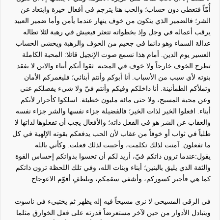
أُمّاً
فتعطي دون حساب؛ والحب هنا يترجم في أفعال خيرة وابتعاد عن
الشر؛ فالضمير الذي يتكون من خوف ينهار عندما يأمن وأما ضمير العبيد
يرقب أعماله في وجل وإذ بخطواته تتعثر فيعيش في رهبة لئلا تطاله
عدالة السماء وهو دائما في جحيم من الخوف والرهبة ويخشى الحساب
العسير يوم الدين. أمام هذا نسمع صوت الإنجيل قائلا: المحبة الكاملة
تطرح الخوف خارجاً ولا خوف في المحبة. ثقوا أنكم أبناء والابن لا يفقد
بنوته لأي سبب من الأسباب. أنا أبوكم وأنتم أبنائي؛ فليغمركم الأمان
وتملأكم الطمأنينة. أنا داخلكم وفيكم وأنتم فيّ ولا شيء يفصلكم عني
وعن محبة المسيح، ولا حتى مائة مليون خطيئة. اسلكوا كأحرار لأنكم
أبناء. افعلوا الخير لذات الخير؛ فالفضيلة جزاء نفسها والشر جزاء نفسه
والعقاب عن الشر هو في الفعل ذاته؛ والأفعال يجب أن تفعلوها لذاتها لا
طلباً في ثواب أو خوفاً من عقاب لأن الحب يدفعكم بقوته الإلهية في كل
ما تفعلون. آمنت لذلك تكلمت، وأحببت لذلك فعلت. وكأني بالله
يقول:عندما ترون ذاتكم فيّ، أريد لكم أن تحسوا بذواتكم إحساس القوة
والثقة الذي يليق بالبنين؛ أبناء وبنات الله، وفي تلك اللحظة ترون ذاتكم
كما هي فأجبر كسوركم، وأشفي سقمكم، وبلطفٍ أقوّم الاعوجاج.
في الرقي المسيحي لا نرى مسيحاً فيه إله يظهر ثم يختبيء في ناسوت
ويتبادل الأدوار من حين لآخر مستعرض
اً
قدرته على فعل الخوارق مثلما