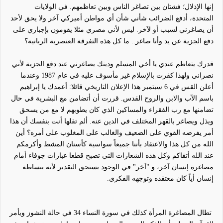
إنها الإذلال؛ فشتان بين تصاغر الناس وبين تعاظمهم. في الولايات
المتحدة، أدفع الضرائب شأني شأن أي مواطن أميركي آخر ولا يحق لأحد
أن يصاغرني لسبب أو لآخر. ليس لأني مصري مثلا يقومون بإجباري على
دفع الجزية عن يد وأنا صاغر.. ما كل هذه التفرقة العنصرية الربانية؟
قدرك يتعاظم عندي يا أخي المسلم ودينك يصاغرني عند دفع الجزية لأني
نصراني ولهذا كفرت بالإسلام غير مأسوف عليه في عام 1987 وعندما
أعلن القس في 6 سبتمبر هذا الإعلان التاريخي قائلا: أعمدك يا إبراهيم
باسم
الآب والابن والروح القدس. قررت أن أتضامن مع البشرية في حال
تضامنها مع رب الفقراء والمساكين الذي كان يطوبهم لا مع من يسحق
ويذل ويصاغر بالقهر المختلف في الدين عنه. ألم تقلها أنت بنفسك أن هذا
أمر يفرضه القوي على الضعيف والغالب على المغلوب على أمره؟ أين
الله من كل هذا والاعتقاد بأننا جميعاً سواسية كأسنان المشط وأكرمكم
عند الله أتقاكم وكل هذه الشعارات التي تصبح قطعا عبارات جوفاء أمام
مصاغرة إنسان آخر، و "آخر" في الوجود يستحق التقدير لأنه ببساطة
إنسان أياً كان معتقده وتوجهه الفكري.
تطال المصاغرة المرأة كذلك في سورة النساء 34 في حالة النشوز ويأمر