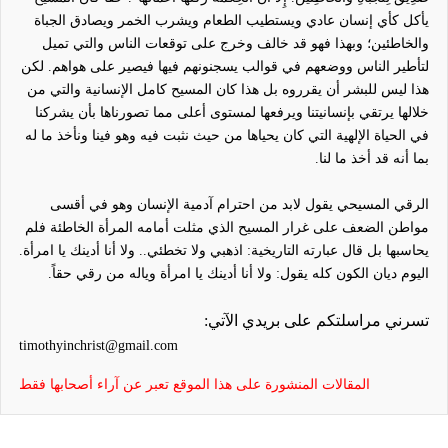
يأكل كأي إنسان عادي ويستطيب الطعام ويشرب الخمر ويصادق الجباة
والخاطئين؛ وبهذا فهو قد خالف وخرج على توقعات الناس والتي تميل
لتأطير الناس ووضعهم في قوالب يسجنونهم فيها فيصير على هواهم. لكن
هذا ليس للبشر أن يقرروه بل هذا كان المسيح كامل الإنسانية والتي من
خلالها يرتقي بإنسانيتنا ويرفعها لمستوى أعلى مما تصورناها بأن يشركنا
في الحياة الإلهية التي كان يحياها من حيث نثبت فيه وهو فينا ونأخذ ما له
بما أنه قد أخذ ما لنا.
الرقي المسيحي يقول لابد من احترام آدمية الإنسان وهو في أقسى
مواطن الضعف على غرار المسيح الذي مثلت أمامه المرأة الخاطئة فلم
يحاسبها بل قال عبارته التاريخية: اذهبي ولا تخطئي.. ولا أنا أدينك يا امرأة.
اليوم ديان الكون كله يقول: ولا أنا أدينك يا امرأة وياله من رقي حقاً.
تسرني مراسلتكم على بريدي الآتي:
timothyinchrist@gmail.com
المقالات المنشورة على هذا الموقع تعبر عن آراء أصحابها فقط