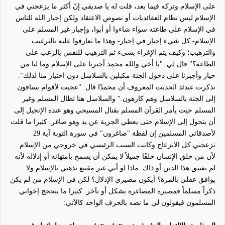
على الإسلام وتركه فيما بعد، قلت له يا صديقي
إنّ
أكثر ما يزعجني في
الإسلام ليس نظام العقائديات أو نصوص الاعتقاد ولكن إجبار الله للناس
في الإسلام على طاعته سواء شاءوا أو أبوا، وإجبار غير المسلم على
الإسلام- كل شيء إجبار في إجبار- وهذا ما تعارفوا عليه بالترغيب
والترهيب؛ وكيف يتم الإغراء بشيء ثم الترهيب للنفس بالرعب على
الطاعة؟" قال لي: "يا أخي والله محمد أجبرنا على الإسلام وما لنا من
خيار وأجبرنا على دخول الجنة مكبلين بالسلاسل دون اختيار منا لذلك".
تذكرت عندئذ الحديث المعروف أن محمدًا قال: "عجبت لأقوام يساقون
إلى الجنة بالسلاسل وهم كارهون‏.‏" والسلاسل هنا تطال المسلم وغير
المسلم حيث يأمر القرآن المسلم بقتال المسيحي وهو عنده الإنجيل إلى
أن يتحول إلى الإسلام حتى يعطي الجزية عن يد وهو صاغر. كثيرا ما قلت
لأصدقائي المسلمين إن لفظة "صاغرون" في سورة التوبة آية 29
تزعجني كل الانزعاج وكانت السبب الرئيسي في خروجي من الإسلام
لأن من خلق الإنسان خلقًا جميلاً لا يمكن أن يسمح بامتهانه أو إذلاله لأنه
لم يعتنق هذا الدين أو ذاك. ماذا لو أني غير مقتنع بذهني بالإسلام ولا
يوافق عقلي بالمرة؟ أيكون مصيري الإذلال؟ لكن في الإسلام من لم يكن
ذكر
اً
مسلم
اً
فمصيره المصاغرة بشكل أو بآخر. كثيرا ما
يتحجج
إخواني
المسلمون فيقولون لي ما نصه بالحرف الواحد كالآتي: