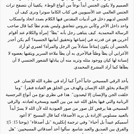
الصميم ولا يكون الجنس أبداً نوعاً من أنواع الوطء. يكفينا أن نتصفح تراث
الجنس العالمي عند الأسيويين في كتاب الكاما سوترا ونرى كيف أن
الجنس لديهم دخل في أدبيات المقدس فيها الكلام بصدد اتحاد وانسكاب
واحد داخل الآخر وكأني بتروس تتعاشق وليس بقدم تطأ كما قال صاحب
الرسالة المحمدية. كيف يتباهى رجل بأنه "يطأ" إمرأة والكلام عند أقوام
آخرين هو عن قدرته في إشباعها وتحقيق أمانيها الجنسية؟ ألم يكن أجدر
بالجنس أن يكون إمتاع
اً متبادلاً
بين الرجل والمرأة؟ لعمري لو أراد
الأعرابي أن يطأ وطئاً فبالأحرى به أن يطأ ملاءة السرير ويثقبها بعضوه لا
إنسانة لها كيان ووجود مثله وتريد منه أن يبادلها الشعور الجنسي لا أن
يطأها كما أراد المشرع المحمدي.
يأخذ الرقي المسيحي جانباً آخراً كما أراه في نظرة الله للإنسان. في
الإسلام يخلق الله الإنسان والهدف من الخلق هو العبادة فنقرأ: "وما
خلقت الجن والإنسان إلا ليعبدون". هذا في نظري نوع من أنواع النرجسية
الربانية والتي فيها يخلق الله عبد من بين العبيد ويسخره لعبادته. والرقي
المسيحي هنا يرفض كل صور من صور العبودية لله لأن الله لا يسرّ أبداً
بالعبيد مسلوبي الإرادة بل يريد الأصدقاء كما قال المسيح "لا أعود
أسميكم عبيداً بل أحباء" وفي ترجمة إنكليزية "بل أصدقاء" (يوحنا 15: 5)؛
والفرق بين الصديق والعبد شاسع. سألوا أحد أصدقائي المسيحيين: "هل