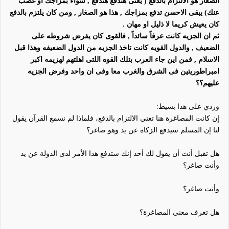
الصغار هو الالتزام بالدفع ( يعنى هتدفع هتدفع , سواء بمزاجك او غصب
عنك) يبقى الاحسن تدفع بمزاجك , هذا هو الصغار , ومن كان يلتزم بالدفع
كان يعيش كريما لا ذليل او مهان .
ثم ان الجزيه كانت عرف
اً
سائد
اً
, فالقوى كان يفرض شروطه على
الضعيف , والدول القويه كانت تاخذ الجزيه من الدول الضعيفه وهذا قبل
الاسلام , فمن اين جاء العرب بتلك القوه اللتى اهلتهم لهزيمه اكبر
امبراطور
يتين
فى الشرق والغرب معا وفى ان واحد وفرض الجزيه
عليهم؟؟
وردي على هذا بسيط:
إن كانت المصاغرة هنا تعني الالتزام بالدفع، فلماذا لم نسمع القرآن يقول
لنا إن المسلم سيدفع الزكاة عن يد وهو صاغر؟
هل تقبل أنت أن يقول لك أحد إنك ستدفع هذا الأمر لدى الدولة عن يد
وأنت صاغر؟
وأنت صاغر؟
هل تعرف معنى المصاغرة؟