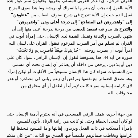
القرآن الرجل، أي الذكر العربي المسلم، بضربها. يحاولون ستر عوار هذه
الآية بالقول إنه يجب أن يضربها بالسواك أو بريشة وما هذا سوى المزاح
ثقيل الدم حيث إن الآية تتدرج في شرح صنوف العقاب من
"عظوهن"
إلى
"واهجروهن في المضاجع"
إلى
درجة أعلى
وهي
"واضربوهن"
والتدرج
هنا يبدو فيه
تصعيد للغضب
من درجة لدرجة أعلى منها إلى أن
ينتهي بالضرب والإهانة وتقليل القيمة لدى الإنسان. حتى إمرأة أيوب في
القرآن لم تسلم من أمر الضرب المزعوم فيقول القرآن على لسان الله
آمراً أيوب أن يضرب زوجته:
"
خُذْ بِيَدِكَ ضِغْثاً فَاضرِب بِهِ وَلا تَحْنَثْ"
سورة ص آية 44. هذا يستوقفنا لنقول إن الإنسان الراقي، سواء كان على
دين أو بلا دين، يرفض من داخله أن يصاغر أي إنسان تحت أي مسمى
من المسميات سواء كان هذا الإنسان مسيحي
اً
من الأقليات أو
ليكن
إمرأة.
وهنا تصدق الضمائر مع نفسها وترفض أي زعم رباني في مصاغرة أو هدر
لأي كرامة إنسانية سواء كانت لإمرأة أو لطفل أو أي مخلوق من
مخلوقات الله.
من جهة أخرى، يتمثل الرقي المسيحي في أنه يحترم آدمية الإنسان حتى
لو كان أقسى الخطاة وحتى لو كانت هي زانية الزناة. يأتون للمسيح
بإمرأة أمسكت في ذات الفعل ويريدون إهانتها وأما المسيح فيحفظ لها
كرامتها ويخاطب ضمائرهم ملتمساً فيها الصدق مع الذات: "من كان منكم