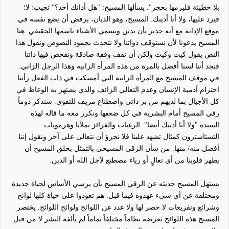
بلا خطيئة فليرمها بحجر". يسألها المسيح: "هل أدانك أحد؟" تجيب: لا؛
فيرد عليها، ولا أنا أدينك. المسيح، وهو الديان، يرفض أن يضع نفسه في
موقع الإدانة مع أنه جدير بأن يدين ويسمي الأشياء باسمها الحقيقي. هنا
المسيح يدعونا لأن نستوقف ذواتنا ولا نتحدث بجمود النصوص ونقول هذا
النص يقول كيت وكيت ولكن أن نقف و
قفة
صادقة ونفحص فيها ذاتنا
فنجد أننا لسنا أفضل بالمرة من هذه المرأة الزانية وهذا الرجل الزاني.
في موقف المسيح مع المرأة الزانية التي أمسكت في ذات الفعل رأينا
احترام آدمية الإنسان وعدم التعالي الزائف والذي يشتهر به الوعاظ في
كل الأجيال بما لديهم من بر ذاتي واصطناع مزيف للتقوى. سنذكر دوماً
رقي المسيح أمام البشرية في كل ضعفها ونكرر معه ما قاله لهذه
السيدة "ولا أنا أدينك أيضا". الرغبات والغرائز تملأنا وهرمونات
التستاسترون كمثال تشهد علينا فلا نجر
ؤ
أن نتعالى على آخر ونقول إننا
أفضل منه/ منها. من شأن الرقي المسيحي بالتمثل بخلق المسيح أن
يطهر قلوبنا من أي
تعالٍ
أو رياء مصطنع لأجل الله أو الدين.
يستهل المسيح حديثه عن الرقي المسيح بأن يرسي الأساس لحياة جديدة
ومختلفة عن أي شيء عهدوه فيما قبل. هم تعودوا على حياة كلها لوائح
وشرائع وتفريعات لا حصر لها ولا عدد عن اللوائح ولوائح اللوائح. يختصر
المسيح هذه اللوائح بعرضه نظام
اً
مختلف
اً
تماماً لم يألفه البشر لا من قبل