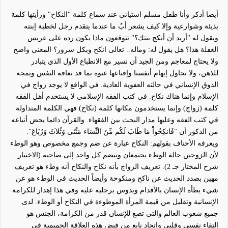
أيضا أذكر وأنا طفل مسلم استيائي عند سماع كلمة "النكاح" ورأيتها كلمة
بذيئة وشوارعية وإلا كيف يشعر أبٌ ما عندما يتقدم رجل لخطبة إبنته
ويقول له "أريد أن أنكح بنتك؟" تتوقعون ماذا يكون رده على عريس
الغفلة هذا؟ هل يقول له: وماله.. تعالى انكح وبكل سرور؟ المعنى واضح
ولا يحتاج لمعاجم ومن الجيد أن نسير مع الانطباع الأول الذي يتبادر
للذهن، ولا نحاول إيهام أنفسنا وإقناعها عنوة بما قد تعافه النفس ويمجه
الذوق الإنساني في حالته العفوية العادية.
في الواقع
لا يوجد زواج في
الإسلام وإنما هناك نكاح. في كتب الفقه الإسلامي لا يستخدم أهل الفقه
كلمة (زواج) وإنما يستخدمون مكانها كلمة (نكاح) فهي الكلمة المتداولة
في كتب الفقه وعليها مدار البحث بين الفقهاء. والقرآن دائما يحض أتباعه
من الذكور أن "فَانكِحُواْ مَا طَابَ لَكُم مِّنَ النِّسَاء مَثْنَى وَثُلاَثَ وَرُبَاعَ".
ويعرفه الأحناف بقولهم: النكاح عبارة عن ضم وجمع مخصوص وهو الوطء
لأن الزوجين حالة الوطء يجتمعان وينضم كل واحد إلى صاحبه (الاختيار
شرح المختار جـ 2). تعريف الزواج بأنه نكاح والنكاح أنه وطء هو تعريف
مهين بصدد الحديث عن ناكح ومنكوحة وأيضاً الحديث في الوطء هو عن
شيء يطأه الإنسان بالأقدام ويدوس برجليه عليه وفي هذا إهدار للكرامة
الإنسانية وتقليل من قيمة المرأة الموطوءة في النكاح أو
الوطء
.
لدى
جميع شعوب العالم والتي تضع للإنسان قدر من الكرامة، الجنس هو
التقاء نفسي وقلبي واتحاد نابع من فيض هذه العلاقة الحميمية في