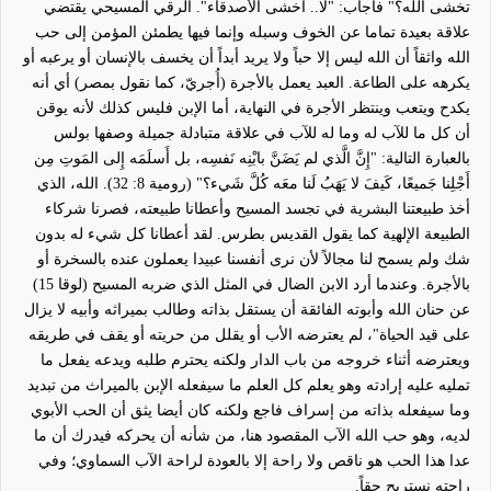
تخشى الله؟" فأجاب: "لا
..
أخشى الأصدقاء". الرقي المسيحي يقتضي
علاقة بعيدة تماما عن الخوف وسبله وإنما فيها يطمئن المؤمن إلى حب
الله واثقاً أن الله ليس إلا حباً ولا يريد أبداً أن يخسف بالإنسان أو يرعبه أو
يكرهه على الطاعة. العبد يعمل بالأجرة (أُجريّ، كما نقول بمصر) أي أنه
يكدح ويتعب وينتظر الأجرة في النهاية، أما الإبن فليس كذلك لأنه يوقن
أن كل ما للآب له وما له للآب في علاقة متبادلة جميلة وصفها بولس
بالعبارة التالية: "إِنَّ الَّذي لم يَضَنَّ بابْنِه نَفسِه، بل أَسلَمَه إِلى المَوتِ مِن
أَجْلِنا جَميعًا، كَيفَ لا يَهَبُ لَنا معَه كُلَّ شَيء؟" (رومية 8: 32). الله، الذي
أخذ طبيعتنا البشرية في تجسد المسيح وأعطانا طبيعته، فصرنا شركاء
الطبيعة الإلهية كما يقول القديس بطرس. لقد أعطانا كل شيء له بدون
شك ولم يسمح لنا مجا
لاً
لأن نرى أنفسنا عبيدا يعملون عنده بالسخرة أو
بالأجرة. وعندما أرد الابن الضال في المثل الذي ضربه المسيح (لوقا 15)
عن حنان الله وأبوته الفائقة أن يستقل بذاته وطالب بميراثه وأبيه لا يزال
على قيد الحياة"، لم يعترضه الأب أو يقلل من حريته أو يقف في طريقه
ويعترضه أثناء خروجه من باب الدار ولكنه يحترم طلبه ويدعه يفعل ما
تمليه عليه إرادته وهو يعلم كل العلم ما سيفعله الإبن بالميراث من تبديد
وما سيفعله بذاته من إسراف فاجع ولكنه كان أيضا يثق أن الحب الأبوي
لديه، وهو حب الله الآب المقصود هنا، من شأنه أن يحركه فيدرك أن ما
عدا هذا الحب هو ناقص ولا راحة إلا بالعودة لراحة الآب السماوي؛ وفي
راحته نستريح حقاً.