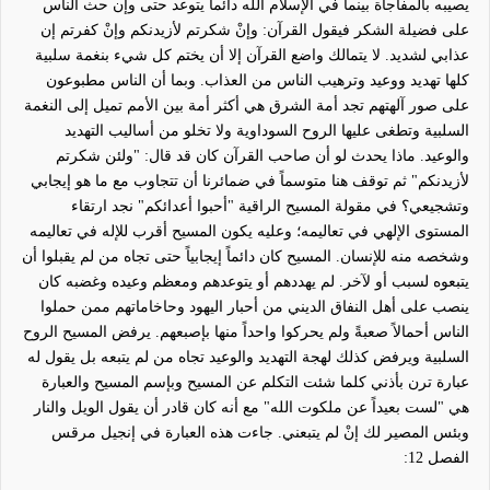
يصيبه بالمفاجأة بينما في الإسلام الله دائما يتوعد حتى وإن حث الناس
على فضيلة الشكر فيقول القرآن: وإنْ شكرتم لأزيدنكم وإنْ كفرتم إن
عذابي لشديد. لا يتمالك واضع القرآن إلا أن يختم كل شيء بنغمة سلبية
كلها تهديد ووعيد وترهيب الناس من العذاب. وبما أن الناس مطبوعون
على صور آلهتهم تجد أمة الشرق هي أكثر أمة بين الأمم تميل إلى النغمة
السلبية وتطغى عليها الروح السوداوية ولا تخلو من أساليب التهديد
والوعيد. ماذا يحدث لو أن صاحب القرآن كان قد قال: "ولئن شكرتم
لأزيدنكم" ثم توقف هنا متوسماً في ضمائرنا أن تتجاوب مع ما هو إيجابي
وتشجيعي؟ في مقولة المسيح الراقية "أحبوا أعدائكم" نجد ارتقاء
المستوى الإلهي في تعاليمه؛ وعليه يكون المسيح أقرب للإله في تعاليمه
وشخصه منه للإنسان. المسيح كان دائماً
إيجابياً
حتى تجاه من لم يقبلوا أن
يتبعوه
لسبب أو لآخر. لم يهددهم أو يتوعدهم ومعظم وعيده وغضبه كان
ينصب على أهل النفاق الديني من أحبار اليهود وحاخاماتهم ممن حملوا
الناس أحمالاً صعبةً ولم يحركوا واحداً منها بإصبعهم. يرفض المسيح الروح
السلبية ويرفض كذلك لهجة التهديد والوعيد تجاه من لم يتبعه بل يقول له
عبارة ترن بأذني كلما شئت التكلم عن المسيح وبإسم المسيح والعبارة
هي "لست بعيداً عن ملكوت الله" مع أنه كان قادر أن يقول الويل والنار
وبئس المصير لك إنْ لم يتبعني. جاءت هذه العبارة في إنجيل مرقس
الفصل 12: