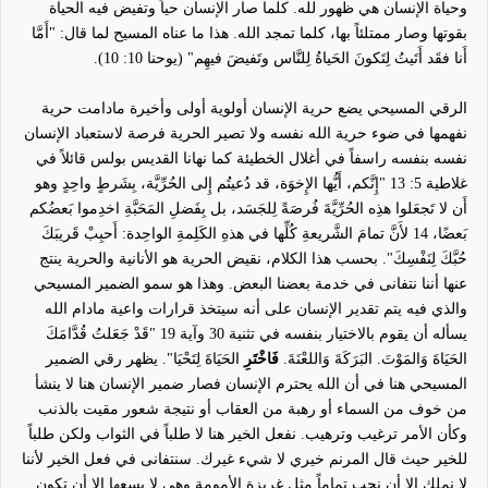
وحياة الإنسان هي ظهور لله. كلما صار الإنسان حياً وتفيض فيه الحياة
بقوتها وصار ممتلئاً بها، كلما تمجد الله. هذا ما عناه المسيح لما قال: "أَمَّا
أَنا فقَد أَتَيتُ لِتَكونَ الحَياةُ لِلنَّاس وتَفيضَ فيهِم" (يوحنا 10: 10).
الرقي المسيحي يضع حرية الإنسان أولوية أولى وأخيرة مادامت حرية
نفهمها في ضوء حرية الله نفسه ولا تصير الحرية فرصة لاستعباد الإنسان
نفسه بنفسه راسفاً في أغلال الخطيئة كما نهانا القديس بولس قائلاً في
غلاطية 5: 13 "إِنَّكم، أَيُّها الإِخوَة، قد دُعيتُم إِلى الحُرِّيَّة، بِشَرطٍ واحِدٍ وهو
أَن لا تَجعَلوا هذِه الحُرِّيَّةَ فُرصَةً لِلجَسَد، بل بِفَضلِ المَحَبَّةِ اخدِموا بَعضُكم
بَعضًا،
14
لأَنَّ تمامَ الشَّريعةِ كُلِّها في هذهِ الكَلِمةِ الواحِدة: أَحبِبْ قَريبَكَ
حُبَّكَ لِنَفْسِكَ
"
. بحسب هذا الكلام، نقيض الحرية هو الأنانية والحرية ينتج
عنها أننا نتفانى في خدمة بعضنا البعض. وهذا هو سمو الضمير المسيحي
والذي فيه يتم تقدير الإنسان على أنه سيتخذ قرارات واعية مادام الله
يسأله أن يقوم بالاختيار بنفسه في تثنية 30 وآية 19 "قَدْ جَعَلتُ قُدَّامَكَ
الحَيَاةَ وَالمَوْتَ. البَرَكَةَ وَاللعْنَةَ.
فَاخْتَرِ
الحَيَاةَ لِتَحْيَا". يظهر رقي الضمير
المسيحي هنا في أن الله يحترم الإنسان فصار ضمير الإنسان هنا لا ينشأ
من خوف من السماء أو رهبة من العقاب أو نتيجة شعور مقيت بالذنب
وكأن الأمر ترغيب وترهيب. نفعل الخير هنا لا طلباً في الثواب ولكن طلباً
للخير حيث قال المرنم خيري لا شيء غيرك. سنتفانى في فعل الخير لأننا
لا نملك إلا أن نحب تماماً مثل غريزة الأمومة وهي لا يسعها إلا أن تكون