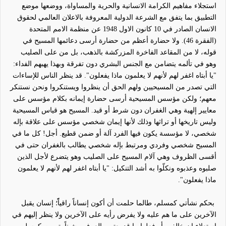
استجلاء مفاهيم الكرامة الانسانية والحرية والمساواة، ووضعها موضع
التطبيق بما يتفق مع الشرعة الدولية المعروفة بالاعلان العالمي لحقوق
الانسان الصادر في 10 كانون الاول 1948 عن منظمة الامم المتحدة
(الفقرة 46).
ولا حضارة أعظم من حضارة أرسى دعائمها المسيح في
قوله
،
لا من المقاعد الفاخرة المزركشة بالذهب
،
بل من على الصليب
وهو في تألمه يتضامن مع الجنس البشري دون تفرقة وبهذا يهبهم الفداء
:
"يا أبتاه اغفر لهم لأنهم لا يعلمون ماذا يفعلون". قد ينظر الناس للإساءات
التي تصدر من المسيحيين ولهم الحق أن ينظروا ويستنكروا ونحن نستنكر
معهم؛ ولكن مؤسس المسيحية أرسى حضارة إيمانه بكلام مؤسس على
معايير إلهية وهي الغفران دون شرط أو قيد. المسيح هو قياس المسيحية
وليس تاريخها أو تراثها وذلك لأنها إيمان شخصي مؤسس على علاقة بإله
شخصي
،
لا مؤسسة يكون فيها الفرد آلة أو ضمن قطيع. أ
جل
! كل ما في
المسيح شخصي وفردي ومرتبط بإله شخصي يطالب بالغفران حتى في
أقسى الظروف وهي آلام المسيح على الصليب وهو يتضرع لأجل الذين
صلبوه وعذبوه ونكلّوا به أشد التنكيل: "يا أبتاه اغفر لهم لأنهم لا يعلمون
ماذا يفعلون".
بحكم نشأتي كمسلم، طالما حلمت أن أكون
إنساناً راقياًً
؛ إنسان يقبل
الآخرين على ما هم عليه ولا يفرض رأيه على الآخرين ولا ينظر إليهم في