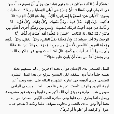
"
وتَقدَّمَ أَحدُ الكَتَبةِ -وكانَ قد سَمِعَهم يَتباحثونَ، ورَأَى أَنَّ يَسوعَ قد أَحسنَ
في الجَوابِ لَهم- فَسَأَلَهُ: "أَيُّ وَصيَّةٍ هي أُولى الوَصايا جميعًا؟"
29
فأَجابَ
يَسوع: "أَلأُولى هيَ: اسمَعْ يا إِسْرائيل؛ أَلرَّبُّ إِلهُنا، هُوَ الرَّبُّ الوَحيد:
30
فأَحْبِبِ الرَّبَّ إِلهَكَ بكلِّ قلبِكَ، وكلِّ نَفْسِكَ، وكلِّ ذِهْنِكَ، وكلِّ قُوِّتِك.
31
والثَّانيةُ هيَ هذِه: أَحبِبْ قريبَكَ كَنفسِك. وليسَ مِن وَصيَّةٍ أُخرى أَعظَمَ مِن
هاتَيْن".
32
فقالَ لهُ الكاتِب: "حَسَنٌ يا مُعلِّم! لَقد أَصَبْتَ إِذ قُلْتَ: إِنَّهُ
الوحيدُ، ولا آخَرَ سِواه؛
33
وإِنَّ مَحبَّتَهُ بكلِّ القَلبِ، وكلِّ العَقلِ، وكلِّ القُوَّةِ،
ومَحبَّةَ القَريبِ كالنَّفسِ لأَفضلُ من جميعِ المُحرَقاتِ والذَّبائح".
34
فلمَّا
رأَى يَسوعُ أَنَّهُ قد أَجابَ بحِكْمةٍ، قالَ لهُ: "لَستَ بِبَعيدٍ عن مَلكوتِ الله".
ولم يجسُرْ أَحدٌ من بَعدُ، أَنْ يُلقِيَ علَيهِ سُؤالاً.
"
الميل الطبيعي لدى الإنسان هو أن يجلد الآخرين إن لم يسبقهم بجلد
نفسه جلداً ذاتياً دون شفقة. لكن المسيح يترفع عن هذا الميل البشري
الطبيعي ونرى ألوهته في عبارته الشهيرة الدالة على رقيه وبعيداً عن
لهجة التهديد والوعيد "لَستَ بِبَعيدٍ عن مَلكوتِ الله". المسيحي الراقي
سيقول هذه العبارة وهو يثق أن الله أكبر من قلوبنا ومحبته غير مشروطة
ويظل دائما يطرق باب قلبنا وهي مبادرة الحب الإلهي الصادرة من إله
يحبنا أولاً وهو
البادئ
بالحب والتجاوب متوقف علينا ولكنه لا يقتحم حياتنا
عنوةً أو كراهية أو "طوعاً أو كرهاً".