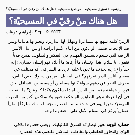
رئيسية
>
شؤون مسيحية
>
مواضيع مسيحية
>
هل هناك منْ رقيّ في المسيحيّة؟
هل هناك منْ رقيّ في المسيحيّة؟
Sep 12, 2007
/
إبراهيم عرفات
الرقيّ كلمة تبتهج لها مشاعرنا وتتهلل لها أساريرنا وتعلو بها هاماتنا وتثير
فينا الإعجاب فنتمنى
لو نكون
من
أبناء الأمم الراقية أو
من
أبناء الأسر
الراقية التي تتسم بالتنسيق المهندم في التفكير والسلوك. نمتدح
فلاناً
فنقول: يا سلام! هذا الإنسان ما أرقاه؛ ما أحلاه فهو إنسان حضاري! إنه
حقاً
راقٍ
! إنه بخلاف ما تعودنا عليه. ترى ما السر في أنه مختلف عن
معظم الناس الذين نعرفهم؟ في المقابل ننفر من سلوك بعض الناس،
بصرف النظر عن دينهم سواء كانوا مسلمين أو مسيحيين. نتساءل بحق
فرد أو جماعة معينة من الناس: لماذا يسلكون هكذا كالرعاع؟ ما السبب
في أن الغوغائية هي الظاهرة المتحكمة فيهم ولا يملكون أكثر من الصوت
المرتفع؟ نحن اليوم في حاجة ماسة لحضارة تجعلنا نسلك
سلوكاً إنسانياً
حضارياً
يركز في المقام الأول على «حضارة الوجه».
حضارة الوجه
تعبير لبطاركة الشرق الكاثوليك، ويعني حضارة التلاقي
الودّي والتحاور الحقيقي والتخاطب المباشر. تقتضي هذه الحضارة