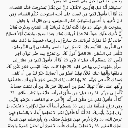
ولا من بعد في إنجيل متى الفصل الخامس:
"
سـَمِعْتُمْ أَنَّهُ قيلَ لِلأَوَّلين: لاتَقْتُلْ، فإِنَّ مَن يَقْتُلُ يَستَوجِبُ حُكْمَ القَضـاء.
22
أَمَّا أَنا فأَقولُ لَكم: مَن غَضِبَ على أَخيهِ استَوجَبَ حُكْمَ القَضاء، وَمَن
قالَ لأَخيهِ: يا أَحمَق اِستَوجَبَ حُكمَ المَجلِس، ومَن قالَ لَه: يا جاهِل
اِستَوجَبَ نارَ جَهنَّم.
23
فإِذا كُنْتَ تُقَرِّبُ قُربانَكَ إِلى المَذبَح وذكَرتَ هُناكَ
أَنَّ لأَخيكَ علَيكَ شيئاً،
24
فدَعْ قُربانَكَ هُناكَ عِندَ المَذبح، واذهَبْ أَوَّلاً فصالِحْ
أَخاك، ثُمَّ عُدْ فقَرِّبْ قُربانَك.
25
سارعْ إِلى إِرضاءِ خَصمِكَ ما دُمْتَ معَه
في الطَّريق، لِئَلاَّ يُسلِمَكَ الخَصمُ إِلى القاضي والقاضي إِلى الشُّرطِيّ،
فتُلْقى في السِّجْن.
26
الحَقَّ أَقولُ لَكَ: لن تَخرُجَ مِنه حتَّى تُؤدِّيَ آخِرَ
فَلْس.
27
سَمِعْتُم أَنَّه قيل: لا تَزْنِ.
28
أَمَّا أَنا فأَقولُ لكم: مَن نظَرَ إِلى
امرأَةٍ بِشَهْوَة، زَنى بِها في قَلبِه.
29
فإِذا كانت عينُكَ اليُمنى حَجَرَ عَثْرَةٍ لَكَ،
فاقلَعْها وأَلْقِها عنك، فَلأَنْ يَهلِكَ عُضْوٌ مِن أَعضائِكَ خَيْرٌ لَكَ مِن أَن يُلقى
جَسَدُكَ كُلُّه في جَهنَّم.
30
وإِذا كانت يَدُكَ اليُمنى حَجَرَ عَثْرَةٍ لَكَ، فاقطَعْها
وأَلْقِها عنك، فَلأَنْ يَهلِكَ عُضوٌ مِن أَعضائِكَ خَيرٌ لكَ مِن أَن يَذهَبَ جسدُكَ
كُلُّه إِلى جَهنَّم.
31
وقد قيل: مَن طلَّقَ امرأَتَه، فلْيُعْطِها كِتابَ طَلاق .
32
أَمَّا أَنا فأَقولُ لكم: مَن طلَّقَ امرأَتَه، إِلاَّ في حالةِ الفَحْشاء عرَّضَها لِلزِّنى،
ومَن تَزَوَّجَ مُطَلَّقَةً فقَد زَنى.
33
سَمِعتُم أَيضاً أَنَّه قِيلَ لِلأَوَّلين: لا تَحْنَثْ، بل
أَوفِ لِلرَّبِّ بِأَيْمانِكَ،
34
أَمَّا أَنا فأَقولُ لكم: لا تَحلِفوا أَبداً، لا بِالسَّماءِ فهِيَ
عَرشُ الله،
35
ولا بِالأَرضِ فهيَ مَوْطِئُ قدَمَيْه، ولا بِأُورَشليم فهيَ مَدينةُ
المَلِكِ العَظيم.
36
ولا تَحلِفْ بِرأسِكَ فأَنتَ لا تَقدِرُ أَن تَجعَلَ شَعرةً واحِدَةً