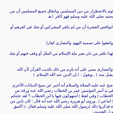
دين المسلمين وباتفاق جميع المسلمين أن من
مد صلى الله عليه وسلم فهو كافر .ا.هـ
 النواقص العشرة أن من لم يكفر المشركين أو شك في
كفرهم أو
.
لهذا نكفر من دان بغير ملة الإسلام من الملل أو وقف فيهم
أو شك
والنصارى مبني على أنه يلزم من ذلك تكذيب القرآن لأن الله
قبل منه } , ويقول : { إن
الدين عند الله الإسلام
} .
ح عنه عليه الصلاة والسلام أنه أخبر عن نسخ الديانات الأخرى
في يد أمير المؤمنين عمر بن الخطاب رضي الله
عنه ورقة من
 الخطاب ) وفي لفظ
(
أمتهوكون فيها يا ابن الخطاب ؟ لقد جئتكم
ا اتباعي ) . وروى أبو هريرة رضي الله عنه أنه قال : كان ناس من
 فذكروا ذلك لرسول الله صلى الله
عليه وسلم فقال : ( أحْمق
م
..)
الحديث
.