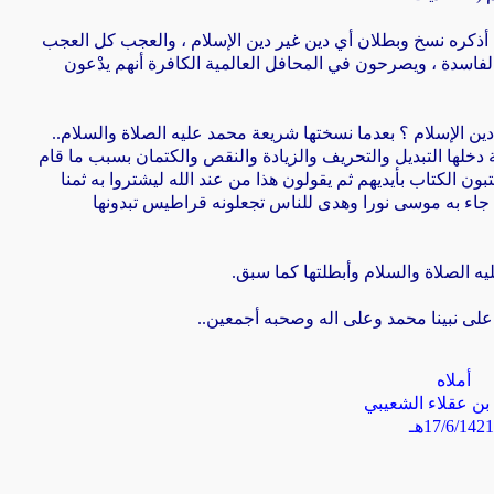
 أذكره
نسخ وبطلان أي دين غير دين الإسلام ، والعجب كل العجب
لفاسدة ، ويصرحون في المحافل العالمية الكافرة أنهم يدْعون
 دين الإسلام ؟ بعدما نسختها شريعة محمد عليه الصلاة والسلام
..
ة دخلها التبديل والتحريف
والزيادة والنقص والكتمان بسبب ما قام
بون الكتاب بأيديهم ثم يقولون هذا من عند الله ليشتروا به ثمنا
ذي جاء به موسى نورا وهدى للناس
تجعلونه قراطيس تبدونها
ه الصلاة والسلام وأبطلتها كما سبق
.
 على نبينا محمد وعلى اله وصحبه أجمعين
..
أملاه
 بن عقلاء الشعيبي
17/6/142
هـ