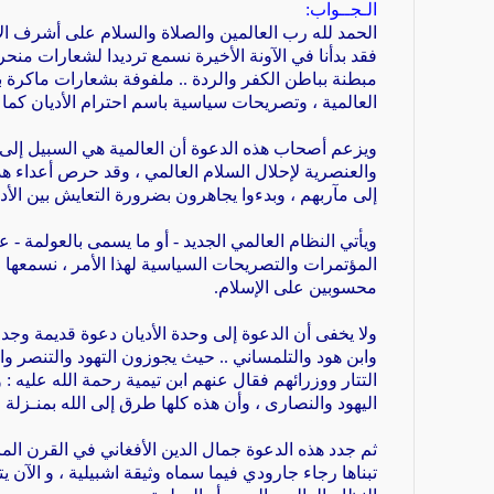
الـجــواب
:
الحمد لله
رب العالمين والصلاة والسلام على أشرف الأن
فقد بدأنا في الآونة الأخيرة نسمع ترديدا لشعارات
منحر
مبطنة بباطن الكفر والردة
..
ملفوفة بشعارات ماكرة با
العالمية ، وتصريحات سياسية باسم احترام الأديان كما
ويزعم
أصحاب هذه الدعوة أن العالمية هي السبيل إل
والعنصرية لإحلال السلام العالمي ، وقد حرص أعداء هذ
إلى مآربهم ، وبدءوا يجاهرون
بضرورة التعايش بين الأدي
ويأتي
النظام العالمي الجديد - أو ما يسمى بالعولمة - ع
المؤتمرات والتصريحات السياسية لهذا الأمر ، نسمعها 
محسوبين على الإسلام
.
ولا يخفى أن الدعوة إلى وحدة الأديان دعوة قديمة وج
وابن هود والتلمساني .. حيث يجوزون التهود
التتار
ووزرائهم فقال عنهم ابن تيمية رحمة الله عليه : 
اليهود والنصارى ، وأن هذه كلها طرق إلى الله بمنـزلة
ا
ثم جدد هذه الدعوة
جمال الدين الأفغاني في القرن ال
تبناها رجاء جارودي فيما سماه وثيقة اشبيلية ، و الآن ي