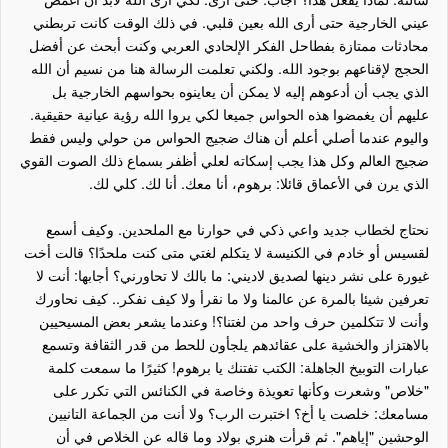
عيني الخارجية حتى أرى الله بعين قلبي. في ذلك الوقت كانت تربطني
محادثات ممتازة بفطاحل الفكر الإلحادي العربي وكنت أبحث عن أفضل
الحجج لإقناعهم بوجود الله. ولكني تعلمت الرسالة هنا من نسيم أن الله
الذي يجب أن أدعوهم إليه لا يمكن أن يعاينوه بحواسهم الخارجية بل
عليهم أن يغمضوا هذه الحواس جميعا لكي يروا الله رؤية عيانية حقيقية.
واليوم عندما أصلي أعلم أن هناك ضجيج الحواس من حولي وليس فقط
ضجيج العالم وكل هذا يجب إسكاته لعلي أظفر بسماع ذلك الصوت القوي
الذي يرن في الأعماق قائلا: برهوم، أنا معك. أنا لك. كلي لك.
نحتاج لخطاب جديد واعي ذكي في حوارنا مع الملحدين. وكيف أسمع
لقسيس أو خادم في الكنيسة لا يتكلم لغتي متى كنت ملحدًا؟ قالت أخت
غيورة على نشر دينها لصديق لاديني: ما بالك لا تحاورني؟ أجابها: أنت لا
تعرفين شيئا بالمرة عن عالمنا ولا ما نقرأ ولا كيف نفكر.. كيف نحاورك
وأنت لا تتكلمين حرف واحد من لغتنا؟! وعندما يشعر بعض المسيحيين
بالاهتزاز والخشية على عقائدهم يلجأون للحط من قدر الثقافة وتسمع
عبارات التوبيخ الجاهلة: الكتب تفتنك يا برهوم! كثيرًا ما سمعت كلمة
"خلاص" وشعرت وكأنها تعويذة وخاصة في الكنائس التي تكرر على
مسامعك: خلصت يا أخ؟ اختبرت الرب؟ ولا أنت من الجماعة التانيين
الوحشين "إياهم". ثم قرأت هنري بولاد وما قاله عن الخلاص في أن