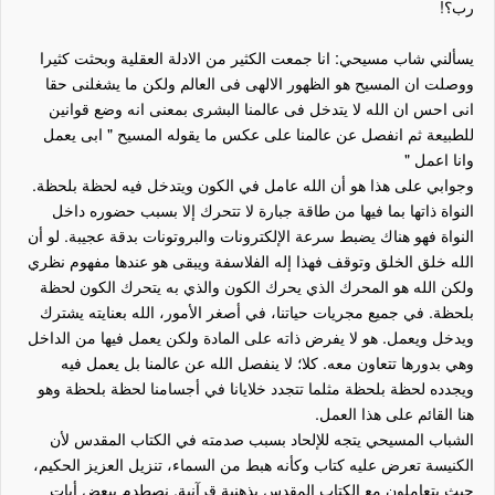
رب؟!
يسألني شاب مسيحي: انا جمعت الكثير من الادلة العقلية وبحثت كثيرا
ووصلت ان المسيح هو الظهور الالهى فى العالم ولكن ما يشغلنى حقا
انى احس ان الله لا يتدخل فى عالمنا البشرى بمعنى انه وضع قوانين
للطبيعة ثم انفصل عن عالمنا على عكس ما يقوله المسيح " ابى يعمل
وانا اعمل "
وجوابي على هذا هو أن الله عامل في الكون ويتدخل فيه لحظة بلحظة.
النواة ذاتها بما فيها من طاقة جبارة لا تتحرك إلا بسبب حضوره داخل
النواة فهو هناك يضبط سرعة الإلكترونات والبروتونات بدقة عجيبة. لو أن
الله خلق الخلق وتوقف فهذا إله الفلاسفة ويبقى هو عندها مفهوم نظري
ولكن الله هو المحرك الذي يحرك الكون والذي به يتحرك الكون لحظة
بلحظة. في جميع مجريات حياتنا، في أصغر الأمور، الله بعنايته يشترك
ويدخل ويعمل. هو لا يفرض ذاته على المادة ولكن يعمل فيها من الداخل
وهي بدورها تتعاون معه. كلا؛ لا ينفصل الله عن عالمنا بل يعمل فيه
ويجدده لحظة بلحظة مثلما تتجدد خلايانا في أجسامنا لحظة بلحظة وهو
هنا القائم على هذا العمل.
الشباب المسيحي يتجه للإلحاد بسبب صدمته في الكتاب المقدس لأن
الكنيسة تعرض عليه كتاب وكأنه هبط من السماء، تنزيل العزيز الحكيم،
حيث يتعاملون مع الكتاب المقدس بذهنية قرآنية. نصطدم ببعض أيات