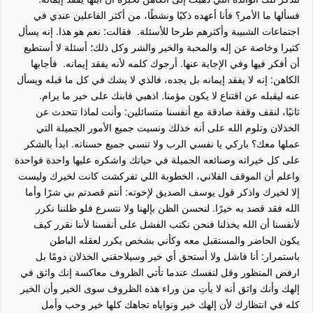
فسألها ما الأمر؟ فأنا أعهده ذكيًا ونشطًا، من أكثر الفاعلين عندي في
اجتماعات الشبيبة وأكثرهم طرحا للأسئلة. فقالت: نعم هو هذا. إنه يسأل
كثيرا وخاصة عن إله والمحبة والخير والشر وكل ذلك؛ أسئلة لا أستطيع
أن أفكر فيها وفي الإجابة عنها. أرجوك كلمه لأنه يفقد إيمانه. فأجابها
الكاهن: إنه لا يفقد إيمانه بل يجده، فالذي لا يشك في كل ما قبله ويسأل
عنه ليقبله عن اقتناع لا يكون مؤمنا. اذهبي فابنك على خير ما يرام.
ثانيًا، لنقف وقفة صادقة مع أنفسنا متسائلين: وأنت لماذا تتحدث عن
الخذلان وتلوم الله على أنه خذلك ونسيت جميع الأمور الجميلة التي
عملها معك؟ باركي يا نفسي الرب ولا تنسي جميع حسناته. ابدأ بالشكر
على كل خيراته وصنائعه الجميلة في حياتك واشكره عليها واحدة فواحدة
واعلم أن الموقف الفلاني، الخطوبة اللي تفركشت كانت لخيرك وليست
إلا لخيرك واذكر قول يوسف الصديق لإخوته: أنتم قصدتم بي شرًا وأما
الله فقد قصد به خيرًا. لنحسن الظن بإلهنا ولا نتسرع فلو ظلننا نكرر
لأنفسنا أن الله يخذلنا فنحن نكتب الفشل على أنفسنا لأننا نقرر كيف
يكون الحاضر والمستقبل معه وكأني بشخص يكرر لعقله الباطن
باستمرار: أنا فاشل ولا أستحق أي خير وسيلاحقني الخذلان دومًا بل
ارفض المنظور وقل لنفسك عندما تأتي الظروف معاكسة إنك واثق في
إلهك وأنك واثق أنه لا يأتِ من وراء هذه الظروف سوى الخير وأن الخير
كله في انتظارك لأن إلهك خير ونواياه تجاهك كلها خير وحب وأمل