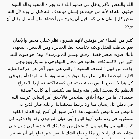
الله والبعض الآخر يدخل في صميم الله ذاته بجرأة المحبة ودالة البنوة
فيكون الله له لأنه من حيث هو إنسان هو هدف الله قبل أن يولد لأن الله
نقش كل إنسان على كفه قبل أن يخرج من أحشاء بطن أمه بل وقبل أن
يوجد.
كثير من العلماء غير مؤمنين لأنهم ينظرون نظر عقلي محض والإيمان
نعم يخاطب العقل ولكنه يخاطب أيضًا الحدس، ومن الحدس، البديهة،
يأتيك صوت صغير خفيف رقيق يهمس لك ويرشدك وهذا هو صوت الله.
كثير من الاكتشافات العلمية في مجال البيولوجي والمايكروبيولوجي
جاءت من قبيل "الصدفة السعيدة" والتي هي تعبير آخر عن حركة العناية
الإلهية لتوجيه العالم لينظر بما يفوق حواسه، وهنا تأتيه المفاجأة وهو في
كل هذا لا يفصح للناس طيلة حياته عن كيفية اكتشافه لهذا الاختراع
العظيم لئلا يضحك الناس منه وفيما بعد نكتشف أنها كانت "صدفة
سعيدة". أما من جهة أخلاق الملحدين فالأخلاق أمر إنساني غرسه الله
في باطن كل إنسان فينا ولا يرتبط بمعتقداتنا، وعليه صار الذين بلا
ناموس هم ناموس لأنفسهم. هذا الأمر سبق أن ألمح إليه العالم الفقيه
مسكويه في رده على أديبنا البارع أبي حيان التوحيدي وقد جاء ذكره في
كتاب الهوامل والشوامل. لا تخجل من شكوكك الإلحادية فهي دليل على
نشاط عقلك ولنتحاور معًا ونقطع الشك باليقين خير قطع إلى أن تستقر