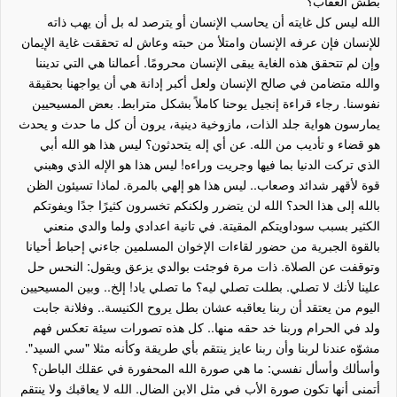
بطش العقاب؟
الله ليس كل غايته أن يحاسب الإنسان أو يترصد له بل أن يهب ذاته
للإنسان فإن عرفه الإنسان وامتلأ من حبته وعاش له تحققت غاية الإيمان
وإن لم تتحقق هذه الغاية يبقى الإنسان محرومًا. أعمالنا هي التي تديننا
والله متضامن في صالح الإنسان ولعل أكبر إدانة هي أن يواجهنا بحقيقة
نفوسنا. رجاء قراءة إنجيل يوحنا كاملاً بشكل مترابط. بعض المسيحيين
يمارسون هواية جلد الذات، مازوخية دينية، يرون أن كل ما حدث و يحدث
هو قضاء و تأديب من الله. عن أي إله يتحدثون؟ ليس هذا هو الله أبي
الذي تركت الدنيا بما فيها وجريت وراءه! ليس هذا هو الإله الذي وهبني
قوة لأقهر شدائد وصعاب.. ليس هذا هو إلهي بالمرة. لماذا تسيئون الظن
بالله إلى هذا الحد؟ الله لن يتضرر ولكنكم تخسرون كثيرًا جدًا ويفوتكم
الكثير بسبب سوداويتكم المقيتة. في تانية اعدادي ولما والدي منعني
بالقوة الجبرية من حضور لقاءات الإخوان المسلمين جاءني إحباط أحيانا
وتوقفت عن الصلاة. ذات مرة فوجئت بوالدي يزعق ويقول: النحس حل
علينا لأنك لا تصلي. بطلت تصلي ليه؟ ما تصلي ياد! إلخ.. وبين المسيحيين
اليوم من يعتقد أن ربنا يعاقبه عشان بطل يروح الكنيسة.. وفلانة جابت
ولد في الحرام وربنا خد حقه منها.. كل هذه تصورات سيئة تعكس فهم
مشوّه عندنا لربنا وأن ربنا عايز ينتقم بأي طريقة وكأنه مثلا "سي السيد".
وأسألك وأسأل نفسي: ما هي صورة الله المحفورة في عقلك الباطن؟
أتمنى أنها تكون صورة الأب في مثل الابن الضال. الله لا يعاقبك ولا ينتقم