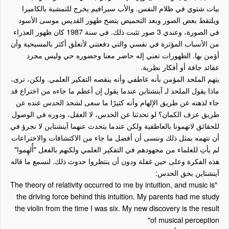
بيات شتوي في ظلام النفس. والأب سيرافيم يخرج للتمشية بالكاميرا
ويلتقط بعض الصور وبعد التحميض يتضح ظهور القديس موسى الأسود
في الصورة، وعندي 3 صور تثبت ذلك. في سنة 1987 كان ظهور العذراء
من الأسباب المؤثرة في نفسي والتي دفعتني لأتعلق أكثر بالمسيحية وأن
أؤمن بها. الظهورات تعني إله حاضر معنا وحضوره حي وليس مجرد
عقائد جافة أو أفكار نظرية.
يتهم الملحد المؤمن بأنه عاطفي وأنه ينقصه التفكير العلمي. ولكن، ترى،
ماذا يقول الملحد لـ آينشتاين عندما يقول إن أعظم ما جاءه من اختراع قد
جاء لذهنه عن طريق الإلهام وأنه كثيرًا ما سعى لشحذ الحدس عنده عن
طريق عزف الكمان؟ لو تحدثنا عن الحدس، لا العقل، ودوره في الوصول
للحقائق لاتهمونا بالعاطفية ولكن عندما يتحدث عنهما آينشتاين لا نجرؤ في
أن نتهمه بمثل ذلك وننسى أن أفضل ما جاء من الاكتشافات والاختراعات
لم يأتِ للعلماء من مجهودهم في التفكير العلمي ولكنهم بالفعل "أُلهِموا"
هذه الفكرة وعلى حين غفلة ودون أن ينتظروا حدوث ذلك. لنسمع ما قاله
آينشتاين بحق الحدس:
The theory of relativity occurred to me by intuition, and music is
"
the driving force behind this intuition. My parents had me study
the violin from the time I was six. My new discovery is the result
"
of musical perception