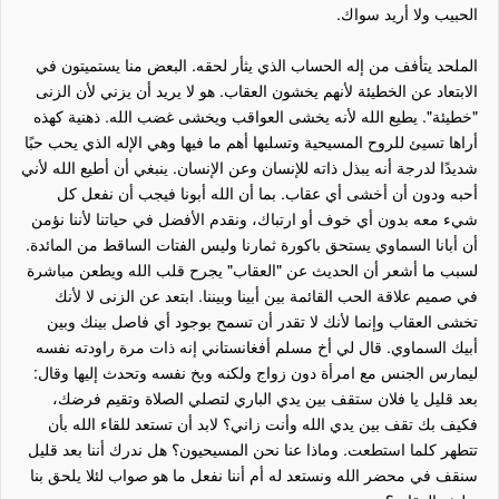
الحبيب ولا أريد سواك.
الملحد يتأفف من إله الحساب الذي يثأر لحقه. البعض منا يستميتون في
الابتعاد عن الخطيئة لأنهم يخشون العقاب. هو لا يريد أن يزني لأن الزنى
"خطيئة". يطيع الله لأنه يخشى العواقب ويخشى غضب الله. ذهنية كهذه
أراها تسيئ للروح المسيحية وتسلبها أهم ما فيها وهي الإله الذي يحب حبًا
شديدًا لدرجة أنه يبذل ذاته للإنسان وعن الإنسان. ينبغي أن أطيع الله لأني
أحبه ودون أن أخشى أي عقاب. بما أن الله أبونا فيجب أن نفعل كل
شيء معه بدون أي خوف أو ارتباك، ونقدم الأفضل في حياتنا لأننا نؤمن
أن أبانا السماوي يستحق باكورة ثمارنا وليس الفتات الساقط من المائدة.
لسبب ما أشعر أن الحديث عن "العقاب" يجرح قلب الله ويطعن مباشرة
في صميم علاقة الحب القائمة بين أبينا وبيننا. ابتعد عن الزنى لا لأنك
تخشى العقاب وإنما لأنك لا تقدر أن تسمح بوجود أي فاصل بينك وبين
أبيك السماوي. قال لي أخ مسلم أفغانستاني إنه ذات مرة راودته نفسه
ليمارس الجنس مع امرأة دون زواج ولكنه وبخ نفسه وتحدث إليها وقال:
بعد قليل يا فلان ستقف بين يدي الباري لتصلي الصلاة وتقيم فرضك،
فكيف بك تقف بين يدي الله وأنت زاني؟ لابد أن تستعد للقاء الله بأن
تتطهر كلما استطعت. وماذا عنا نحن المسيحيون؟ هل ندرك أننا بعد قليل
سنقف في محضر الله ونستعد له أم أننا نفعل ما هو صواب لئلا يلحق بنا