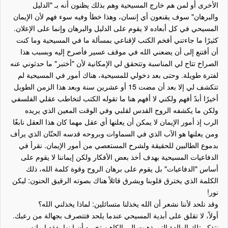
الأخرى أو لمن هم خارج المسيحية وهم بذلك يظنون أنه بـ "الدليل
والبرهان" سوف يقنعون أي إنسان، وهذا خطأ وفيه سوء فهم لأن الإيمان
المسيحي في كل أبعاده لا يقوم على الدليل والبرهان وإنما على الإعلان.
كثيرًا ما جاءتني أفخم الكتب لإقناعي بمسألة ما في المسيحية وما كنت
أن أقتنع إلى أن يضعني الله في موقف عسير فأصرخ إليه وبسبب هذا
الصراخ تتاح لي المناسبة وتتحقق لي الإمكانية لأن "أختبر" ما حدثوني عنه
لفترة طويلة. وحتى بعد دخولي للمسيحية، هناك أمور في المسيحية لم
تتكشف لي إلا بعد أن مضت 15 أو عشرين سنة وبعد هذا الزمن الطويل
أخيرًا أبدً أفهم ولكني لا أفهم هنا ما تقوله الكتب لتخاطب عقلي الفلسفي
ولكن ما يكشفه الروح القدس لقلبي وفي الوقت المعين الذي يريده
الرب إذ أمور الإيمان لا يمكن أن يعلنها أي عقل مهما كان هذا العقل نابغًا
ومن يعلنها هو الآب الذي في السماوات وبروحه قدسه الحنّان الذي يرأف
بدموع الطالبين للحقيقة ولشرح المستعصي من أمور الإيمان. نقرأ في
الدفاعيات المسيحية بهدف أخذ بعض الأفكار ولكن إيماننا لا يقوم على
أساس "الدفاعيات" بل يقوم على برهان الروح وقوة كلمة الله، ذلك
الكلمة الذي يخترق قلوبنا ويشرق قائلاً هناك بصوته الرقيق الحنون: ليكن
نور!
وقد نلحد لأننا نشعر أن الله يخذلنا متسائلين: لماذا يخذلني الله؟
أولاً، لا تقلق على أبدية المسيحي عندما يلحد فتتصرف بجهالة من رعبك.
نتذكر تلك الوالدة التي ذهبت إلى الكاهن تخبره أن ابنها يفقد إيمانه.