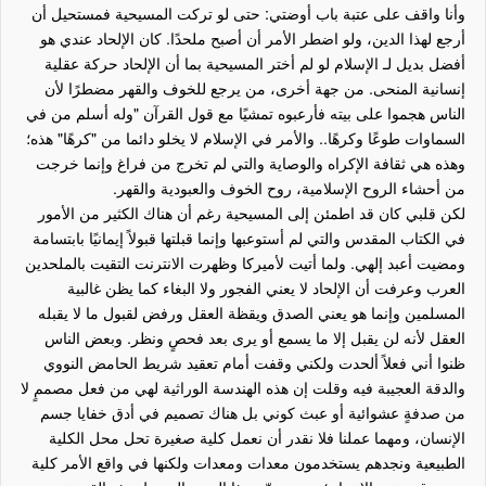
وأنا واقف على عتبة باب أوضتي: حتى لو تركت المسيحية فمستحيل أن
أرجع لهذا الدين، ولو اضطر الأمر أن أصبح ملحدًا. كان الإلحاد عندي هو
أفضل بديل لـ الإسلام لو لم أختر المسيحية بما أن الإلحاد حركة عقلية
إنسانية المنحى. من جهة أخرى، من يرجع للخوف والقهر مضطرًا لأن
الناس هجموا على بيته فأرعبوه تمشيًا مع قول القرآن "وله أسلم من في
السماوات طوعًا وكرهًا.. والأمر في الإسلام لا يخلو دائما من "كرهًا" هذه؛
وهذه هي ثقافة الإكراه والوصاية والتي لم تخرج من فراغ وإنما خرجت
من أحشاء الروح الإسلامية، روح الخوف والعبودية والقهر.
لكن قلبي كان قد اطمئن إلى المسيحية رغم أن هناك الكثير من الأمور
في الكتاب المقدس والتي لم أستوعبها وإنما قبلتها قبولاً إيمانيًا بابتسامة
ومضيت أعبد إلهي. ولما أتيت لأميركا وظهرت الانترنت التقيت بالملحدين
العرب وعرفت أن الإلحاد لا يعني الفجور ولا البغاء كما يظن غالبية
المسلمين وإنما هو يعني الصدق ويقظة العقل ورفض لقبول ما لا يقبله
العقل لأنه لن يقبل إلا ما يسمع أو يرى بعد فحصٍ ونظر. وبعض الناس
ظنوا أني فعلاً ألحدت ولكني وقفت أمام تعقيد شريط الحامض النووي
والدقة العجيبة فيه وقلت إن هذه الهندسة الوراثية لهي من فعل مصممٍ لا
من صدفةٍ عشوائية أو عبث كوني بل هناك تصميم في أدق خفايا جسم
الإنسان، ومهما عملنا فلا نقدر أن نعمل كلية صغيرة تحل محل الكلية
الطبيعية ونجدهم يستخدمون معدات ومعدات ولكنها في واقع الأمر كلية