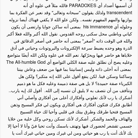
أن أسميها أضداد أي
PARADOXES
فالله مثلاً في علوه أي أنه
transcendent
ولذلك يقولون "سبحانه وتعالى" وقد نعبر عن الفكرة بما
يوازيها والمهم المفهوم نفسه.. ولكن علو الله لا يكفي فهناك أيضا نزوله
وحلوله أي
his immanence
بمعنى أنه ساكن جوايا وارتضى أن يكون
كياني وباطني محل سكنى روحه القدوس. نقول الله أكبر والله فعلا أكبر
والله في الوقت ذاته "أصغر" بمعنى أنه حاضر في أصغر الدقائق في
الذرة وهو وحده يضبط سرعة الإلكترونات والبروتونات وحياتي في أدق
خلاياها هو حاضر فيها ويحرّكها. نعم الله في علوه ولكن الله أيضًا متواضع
وعليه يصح أن نطلق عليه صفة الكلي التواضع أي
The All-humble God
بمعنى أنه أخلى ذاته ولبس إنسانيتنا بما فيها من ضعف وعاش بيننا
وساكننا وسكن فينا. لكن ينفع أقول على الله إنه متكبر؟ ولكن هل
الكبرياء صفة حميدة؟ لا بل هي صفة ذميمة وعليه فكل ما هو ذميم
ونتأفف من أن نتصف به لا يليق أن ننسبه إلى الله. أقول لك إيه يارب..
أشكرك يا رب لأنك تعلوني وأفكارك أعلى من أفكاري وأصلي أني
أطابق فكرك فتكون أفكارك هي أفكاري ويكون لي فكر المسيح وذهن
المسيح فتحيا طرقك وطرق بيتك في قلبي وأحيا لك حياة التسبيح
والهتاف والحمد والشكر. أشكرك لأنك تسكن روحي وكل خلية من خلايا
جسمي تقشعر لحضورك فيها وتهتف باسمك وأنت تحيا فيّ وأنا لا أحيا إلا
بك لأنك أنت يا رب هو حياتي ومن لي غيرك ومين حياتي غيرك أنت يا