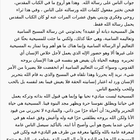
جواب الناس على رسالة الله. وهذا هو أروع ما في الكتاب المقدس،
فنحن نختبر مفعول كلمات الله ورسالته على الناس ، وفي هذا ثراء
روحي وفكري وديني يفوق عشرات المرات عنه لو كان الكتاب المقدس
يحمل رسالة الله فقط.
هل المسيحية ديانة أو عقيدة؟ يحدثونني عن رسالة المسيح السامية
وتعاليمه السامية، وهي حقًا كذلك، ولكني ما جئت للمسيحية بحثًا عن
التعاليم أو الرسالة السامية وإنما هناك ما هو أهم وما تمتاز به المسيحية
على غيرها ألا وهو حضور الإله الذي يعمل لأجل خلاص الإنسان أي
تحريره ووهبه الحياة بأن يفيض هو بنفسه في هذا الإنسان بروحه
القدوس، وسواء كثرت التعاليم السامية أم انخفضت فلا يضيرنا من الأمر
شيء. نريد إله يحررنا وهذا نلقاه في المسيح والذي به قام الله بتحرير
الإنسان ورد له اعتبار إنسانيته الحقة فلا يعيش فيما بعد لنفسه بل بالحب
وللحب ولجميع الناس.
المسيحية ليست مباديء نحيا بها وإنما هي قبول الله بذاته وتركه يعمل
في حياتنا ويطلق نفوسنا حرة ويظهر مجد البنوة فينا. المسيحية هي حياة
التحرير والحرية؛ أن أحياة حرًا من ذاتي، والمباديء لا تحررني من قيود
الأنا ولكن الله بروحه يطلقني حرًا فيه وله وأعيش وفق عمله هو في
حياتي عندما يصبح هو أبي وأصبح أنا ابنه. بالتأكيد سيصل الناس عامة
لمعرفة عامة بالله ولكنها معرفة من طرف هم الباديء فيه ولكن في
المسيحية الله هنا هو الباديء لأنه إله العهد الذي يقطعه عبر التاريخ ويتتوج