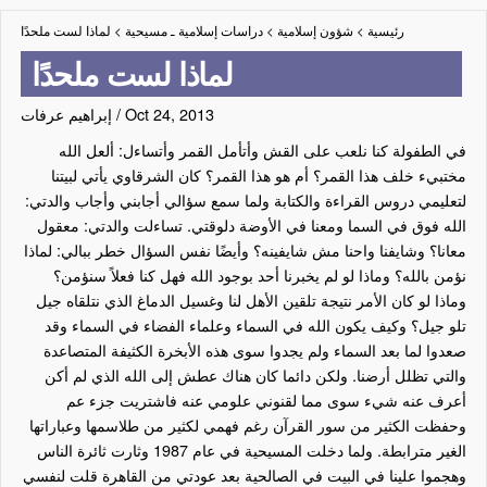
رئيسية
>
شؤون إسلامية
>
دراسات إسلامية ـ مسيحية
>
لماذا لست ملحدًا
لماذا لست ملحدًا
Oct 24, 2013
/
إبراهيم عرفات
في الطفولة كنا نلعب على القش وأتأمل القمر وأتساءل: ألعل الله
مختبيء خلف هذا القمر؟ أم هو هذا القمر؟ كان الشرقاوي يأتي لبيتنا
لتعليمي دروس القراءة والكتابة ولما سمع سؤالي أجابني وأجاب والدتي:
الله فوق في السما ومعنا في الأوضة دلوقتي. تساءلت والدتي: معقول
معانا؟ وشايفنا واحنا مش شايفينه؟ وأيضًا نفس السؤال خطر ببالي: لماذا
نؤمن بالله؟ وماذا لو لم يخبرنا أحد بوجود الله فهل كنا فعلاً سنؤمن؟
وماذا لو كان الأمر نتيجة تلقين الأهل لنا وغسيل الدماغ الذي نتلقاه جيل
تلو جيل؟ وكيف يكون الله في السماء وعلماء الفضاء في السماء وقد
صعدوا لما بعد السماء ولم يجدوا سوى هذه الأبخرة الكثيفة المتصاعدة
والتي تظلل أرضنا. ولكن دائما كان هناك عطش إلى الله الذي لم أكن
أعرف عنه شيء سوى مما لقنوني علومي عنه فاشتريت جزء عم
وحفظت الكثير من سور القرآن رغم فهمي لكثير من طلاسمها وعباراتها
الغير مترابطة. ولما دخلت المسيحية في عام 1987 وثارت ثائرة الناس
وهجموا علينا في البيت في الصالحية بعد عودتي من القاهرة قلت لنفسي