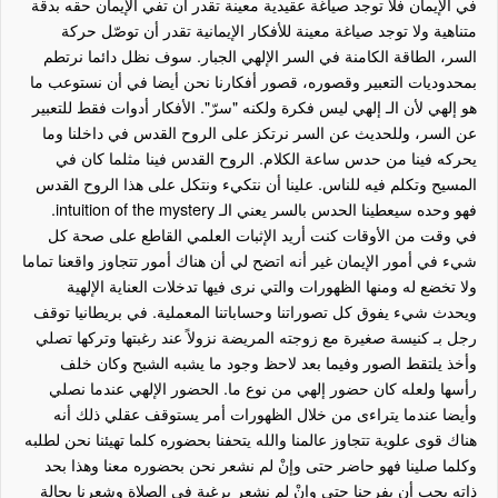
في الإيمان فلا توجد صياغة عقيدية معينة تقدر أن تفي الإيمان حقه بدقة
متناهية ولا توجد صياغة معينة للأفكار الإيمانية تقدر أن توصّل حركة
السر، الطاقة الكامنة في السر الإلهي الجبار. سوف نظل دائما نرتطم
بمحدوديات التعبير وقصوره، قصور أفكارنا نحن أيضا في أن نستوعب ما
هو إلهي لأن الـ إلهي ليس فكرة ولكنه "سرّ". الأفكار أدوات فقط للتعبير
عن السر، وللحديث عن السر نرتكز على الروح القدس في داخلنا وما
يحركه فينا من حدس ساعة الكلام. الروح القدس فينا مثلما كان في
المسيح وتكلم فيه للناس. علينا أن نتكيء ونتكل على هذا الروح القدس
فهو وحده سيعطينا الحدس بالسر يعني الـ
intuition of the mystery
.
في وقت من الأوقات كنت أريد الإثبات العلمي القاطع على صحة كل
شيء في أمور الإيمان غير أنه اتضح لي أن هناك أمور تتجاوز واقعنا تماما
ولا تخضع له ومنها الظهورات والتي نرى فيها تدخلات العناية الإلهية
ويحدث شيء يفوق كل تصوراتنا وحساباتنا المعملية. في بريطانيا توقف
رجل بـ كنيسة صغيرة مع زوجته المريضة نزولاً عند رغبتها وتركها تصلي
وأخذ يلتقط الصور وفيما بعد لاحظ وجود ما يشبه الشبح وكان خلف
رأسها ولعله كان حضور إلهي من نوع ما. الحضور الإلهي عندما نصلي
وأيضا عندما يتراءى من خلال الظهورات أمر يستوقف عقلي ذلك أنه
هناك قوى علوية تتجاوز عالمنا والله يتحفنا بحضوره كلما تهيئنا نحن لطلبه
وكلما صلينا فهو حاضر حتى وإنْ لم نشعر نحن بحضوره معنا وهذا بحد
ذاته يجب أن يفرحنا حتى وإنْ لم نشعر برغبة في الصلاة وشعرنا بحالة