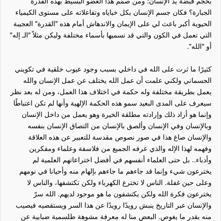
بحجم قبضة يد الإنسان؛ ومن صمّم هذا العضو البسيط بهذه القدرة
الجبارة؟ فكان جسم الإنسان بكل خباياه وتفاعلاته على مستوى الكيمياء
الحيوية أكبر باعث لي على الإيمان والاندهاش أمام هذه "القدرة" العجيبة
التي تعمل في الكون والتي قد نسميها بأسماء مختلفة وليكن مثلاً "الـ إله"
أو "الله".
كثيرًا ما ثرت على الله في داخلي بسبب وجود عيوب خلقية في تكويني
الجسماني ولكني علمت أن عمل الله يختلف عن عمل الإنسان والله
يعمل بطريقة مختلفة وله حكمة في اختلاف هذا العمل، ومن له بعد نظر
سيعرف على المدى البعيد سمو هذه الحكمة الإلهية وأنها لم تكن اعتباطًا
وإنما هو أراد ذلك وإرادته مطلقة الخيرة وهو يعمل من داخل الإنسان
وبالإنسان وفي الإنسان وألصق بالإنسان من التصاق الإنسان بنفسه
والإنسان صاغ هذا في صور نصوص مقدسة للتعبير عن هذه العلاقة
وفهمه لهذا الإله والذي عرفه الجميع من فلاسفة وعلماء ومفكرين
وأدباء.. بل حتى العلماء أنفسهم في أفضل اختراعاتهم العلمية لم
يخترعون شيء وإنما قد جاءهم ما جاءهم بإلهام منه وأحيانا في نومهم
وعلى حين غفلة. الناس لا تخترع الكهرباء ولكن تكتشفها، والناس لا
يخترعون فكرة الله ولكن يكتشفون ما هو موجود لديهم. الله سرّ
والإنسان عبر التاريخ ينبش رويدًا رويدًا عن هذا السر ويستقصيه فيصيب
منه بقدر ما يغوص. البعض منا له معرفة مشوهة طلسمية ضبابية عن