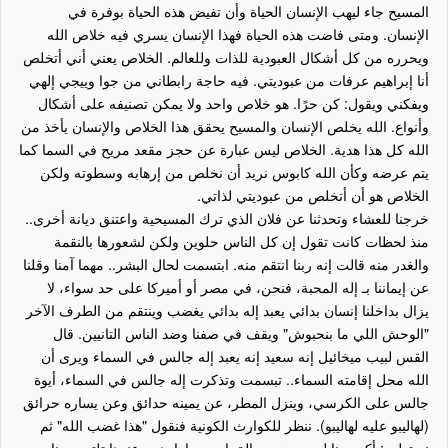
المسيح جاء ليهب الإنسان الحياة وأن تفيض هذه الحياة بوفرة في
الإنسان. ومتى فاضت هذه الحياة فهذا الإنسان يسري فيه خلاص الله
ويحرره من كل أشكال العبودية للذات وللعالم. الخلاص يعني أني أتخلص
أنا إبراهيم عرفات من عبوديتي. فيه حاجة رابطاني من جوا وييجي إلهي
ويفكني ويقول: كن حرًا. هو خلاص واحد ولا يمكن تصنيفه على أشكال
وأنواع. الله يخلص الإنسان والمسيح يحقق هذا الخلاص والإنسان يأخذ من
الله كل هذا هدية. الخلاص ليس عبارة عن حجز مقعد مريح في السما كما
يتم عرضه وكأن الله كابوس نريد أن نخلص من إرهابه وسطوته ولكن
الخلاص هو أن أتخلص من عبوديتي لذاتي.
خرجنا للعشاء وتحدثنا عن فلان الذي ترك المسيحية واعتنق ديانة أخرى..
منذ لحظات كانت تقول إن كل الناس حلوين ولكن لشعورها بالنقمة
والغدر منه قالت إنه ربنا انتقم منه. ابتسمت لحال البشر.. مهما آمنا وقلنا
عن إيماننا بـ إله المحبة، فنحن، في مصر أو أميركا على حد سواء، لا
يزال بداخلنا إنسان بدائي يعبد إله بدائي يغضب وينتقم من الطرف الآخر
"الوحش اللي ما بنحبوش" ويقف في صفنا وضد الناس التانيين. قال
القس لبيب ميخائيل إنه سعيد إنه يعبد إله جالس في السماء ويرى أن
الله محل إقامته السماء.. تبسمت وتذكرت إله جالس في السماء، أيوة
جالس على الكرسي، وينزل المطر، عن يمينه حدائق وعن يساره حرائق
(لهاليبو عليه لهاليبو). ننظر للكوارث الكونية فنقول "هذا غضب الله" ثم
نستطرد: أكيد ربنا ليه برضو رسالة يا سي بارارهيم. عندها تلتهب حناجر