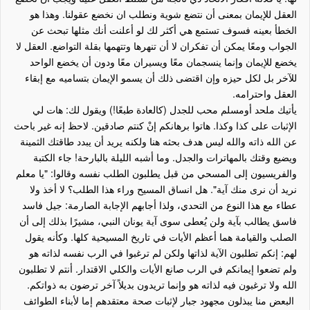
العقل للإيمان بمعنى أن نتضع شوية ونطلب ان نخضع عقولنا. وهذا هو
الخطأ بعينه فسوف تستمع هي أكثر لك لو أعلنت أنك مثلها تبحث عن
الجواب ومعًا يمكن أن تفكران لا أن تنهرها وتتهمها بقلة التواضع. العقل لا
يخضع للإيمان وإنما ينسجمان معًا ويسيران معًا ودون أن يخضع الواحد
للآخر بل لكل حيزه وإن اقتضى ذلك أن يسمو الإيمان بتساميه مع إبقاء
العقل واحترامه.
يأتيك ملحد أومسلم محب للجدل (كالعادة طبعًا!) ويقول لك: هات لي
الإثبات على كذا وكذا. هاتوا برهانكم إنْ كنتم صادقين. لاحظ إنه غير باحث
عن الله ذاته والله ليس هدف بحثه هنا ولكنه يريد أن يبدد طاقتك الثمينة
ويضيع وقتك بالمهاترات والجدل. وما أشبه الليلة بالبارحة! جاء الكتبة
والفريسيون إلى المسحي من قبل يطلبون الطلب نفسه وقالوا: "يا معلم
نريد أن نرى منك آية". هل انساق المسيح وراء هذا الطلب؟ لا أخذ ولا
عطاء مع هذا النوع من التحدي، ولذا أجابهم الإجابة الصارمة: جيل فاسد
فاسق يطالب بآية ولن يُعطى سوى آية يونان النبي، مشيرًا بذلك إلى أن
الصلب والقيامة هما أعظم الأيات في تاريخ المسيحية كلها. وكأنه يقول
لهم: إنكم تطلبون الآية لذاتها ولكن لم ترغبوا في الرب نفسه لذاته هو
ولم تضعوا إيمانكم في الرب صانع الأيات والكلي الاقتدار. أنتم لا تطلبون
الله ولا ترغبون فيه لذاته هو وإنما تريدون بديلاً آخر ترضون به ذواتكم.
البعض منا يبذلون مجهود جبار لإثبات صحة معتقدهم إما لأبناء الطوائف