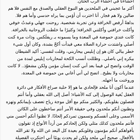
أحشاءنا في أحشاء الرب الحنّان.
أكثر ما عجبني في الملحدين هو النبوغ العقلي والصدق مع النفس فلا هم
ضالين ولا هم فجار. أنا اخترت أن أؤمن بما يراه حدسي وأما هم فلا.
بداهةً أرفض الخرافة وعن تجربة شخصية. روحنت جهلي وعبدتُ خوفي
وأكلت خرافتي وأكلتني الخرافة؛ وكثيرًا ما خلطت الروحانية بالخرافة.
كانت عندي حموضة في المعدة وما يسمونه بـ ريفلَكس. وذات مرة كنت
أصلي واشتدت حرارة الصلاة معي فبدأت أكحّ بشدة، وكان أول شيء
خطر ببالي كان هو إن إبليس بيحاربني، وقلت لنفسي: أكيد الشيطان
بيكره إني باصلي.. وظللت أنسب الكحة لمحاربات إبليس لمدة من
الوقت واتضح لي فيما بعد أني كنت إنسان مؤمن ولكن مشعوّذ.. لا كانت
محاربات ولا بطيخ.. اتضح لي أني أعاني من حموضة في المعدة،
وروحَنت ما أجهله.
عندما أكون أنا ملحد فإلحادي ما هو إلا حلبة صراع الأفكار في دائرة
العقل بُغية الوصول إلى كنه الأشياء؛ أصل إلى الله بعقلي وأما أنتم
فتصلون بقلوبكم، والكثير منكم مع أقل موجة رياح تعصف بإيمانكم وتهزه
وتظنون أنكم ملحدون وفي حقيقة الأمر أنتم ساخطون على الكائن
الأسمى وعلى أنفسكم وتسمون تمردكم إلحادًا. لا تظنوا أنكم أحسن مني
فأنتم ملحدون كذلك مثلي ولكن إلحادكم من أردأ الأنواع إذ تقولون
بأفواهكم أنكم مؤمنون وقلوبكم بعيدة كل البعد عن الله ولا تقر الله
بالأفعال. صحيح أني ملحد ولكن لم يحدث يومًا أني احتكرت الفضيلة