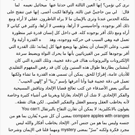
نرى كي نؤمن؟ إنها العين الثالثة التي حدثنا عنها ميخائيل نعيمه لما
قال: لي بين حاجبيَّ عين ثالثة. ولولاها لكنت أعمى. إنها عين تنفتح على
ملكة الحدس عندنا وترى بالإيمان ما لا يراه الناظرون. عقلي لا أراه ومع
ذلك أقر بوجوده، وأحاسيسي لا أراها، ونفسي لا أراها، وكثير في كياني لا
أراه ومع ذلك أقر بوجوده كله. في داخل كل إنسان قدرة غير منظورة
تعمل فيه وهي السبب في حركته ووجوده، وهذ ه القدرة أزلية ولا
تفنى، وعلى الإنسان أن يتعلق بها ويضع فيها كل إيمانه؛ تلك القدرة التي
أقر بوجودها كثير من الفيزيائيين بأنها ما يحرك النواة ويضبط سرعة
الإلكترونات والبروتونات هناك في دقة عجيبة، وتلك القدرة التي كان
آينشتاين يطاردها طوال هذه السنين وإن كان قد رفض المفهوم التقليدي
للأديان عامة، إقرارًا للحق. يمكن أن تسمي هذه القدرة ما تشاء ولكنها
تعمل في دقة عجيبة فينا وأنا أعرفها بإسم "ربنا" أو "إلهي الحبيب".
سألني بعض الأصدقاء عن كتب تعالج قضايا الإلحاد وتناقش المسيحية
والفكر الإلحادي. لا شك أن الإلحاد يغازلنا ويغرينا في أشياء كثيرة وخاصة
لأنه يخاطب العقل وسمو العقل والتفكير العلمي.. لكن هناك نقطة..
يقولون بالانكليزية: لا يمكن أن تقارن التفاح بالبرتقال
You can't
compare apples with oranges
بمعنى أن كل شيء يُقارن بما هو من
جنسه وليس بما هو من جنس آخر. الإلحاد يخاطب أفكار والله ليس
مجرد فكرة ولكنه "سرّ" بمعنى
mystery
ومهما قلنا في الإيمان وشرحنا