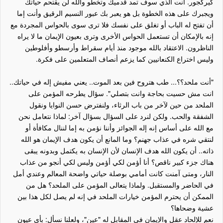
كيركجور. أنت الذي سوف تمد قدميك وتخطو والله لن يقتحم حياتك
ويجبرك على هذه الخطوة بل هو يعبر بك عبور النسيم الرقيق وأنت إما
أن تفتح له الباب أو تغلق على نفسك فلا ترى سوى بالحواس المجردة مع
إنه بالإمكان أن تستعمل الحواس الأخرى وترى بعيون الإيمان ما لا يراه
الناظرون. الاعتقاد بالله موجود منذ أيام سقراط وأرسطو وأفلوطين
وليس اختراع الكنعانيين كما يزعم أنصاف المتعلمين على فكرة.
"أنت ملحد؟؟... طب هتروح فين بعد الموت.. يعني مفيش إله في حياتك..
انت مش حسيت بحاجة وانت بتصلي". سؤال يطرحه المؤمن على
الملحد من حين لآخر من باب الرثاء، ولنفترض حسن النوايا ونقول
الشفقة والحب. ولكن لنرد على السؤال بسؤال آخر: لماذا نتعامل نحن
مع الله على أساس إنه إله الجوائز وأننا نؤمن به إما لننال مكافأة أو
لنتقي شره في عذاب جهنم؟ وما المانع أن يكون هدف الإيمان هو الله
ذاته.. أن يكون الله هدف الإنسان لأن الإنسان به يكتمل وبدونه يبقى
هناك جزء كبير ناقص؟ أنا أؤمن لكي أؤمن وليس لكي أنجو من عذاب
النار، ومتى آمنت كانت أمامي بوصلة حياتي واضحة المعالم وعندي أمل
في الحاضر والمستقبل. ولماذا يتعالى المؤمن على الملحد؟ هل من
الممكن أن يحترم المؤمن خيارات الملحد في إنه لم يصل لكل هذا بين
عشية وضحاها؟
نعم للإلحاد عقل والإيمان في المقابل له "عين"، ولعلنا نسأل: بأي عيون