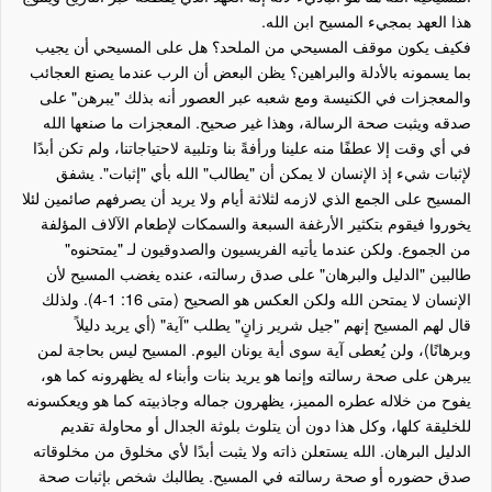
هذا العهد بمجيء المسيح ابن الله.
فكيف يكون موقف المسيحي من الملحد؟ هل على المسيحي أن يجيب
بما يسمونه بالأدلة والبراهين؟ يظن البعض أن الرب عندما يصنع العجائب
والمعجزات في الكنيسة ومع شعبه عبر العصور أنه بذلك "يبرهن" على
صدقه ويثبت صحة الرسالة، وهذا غير صحيح. المعجزات ما صنعها الله
في أي وقت إلا عطفًا منه علينا ورأفةً بنا وتلبية لاحتياجاتنا، ولم تكن أبدًا
لإثبات شيء إذ الإنسان لا يمكن أن "يطالب" الله بأي "إثبات". يشفق
المسيح على الجمع الذي لازمه لثلاثة أيام ولا يريد أن يصرفهم صائمين لئلا
يخوروا فيقوم بتكثير الأرغفة السبعة والسمكات لإطعام الآلاف المؤلفة
من الجموع. ولكن عندما يأتيه الفريسيون والصدوقيون لـ "يمتحنوه"
طالبين "الدليل والبرهان" على صدق رسالته، عنده يغضب المسيح لأن
الإنسان لا يمتحن الله ولكن العكس هو الصحيح (متى 16: 1-4). ولذلك
قال لهم المسيح إنهم "جيل شرير زانٍ" يطلب "آية" (أي يريد دليلاً
وبرهانًا)، ولن يُعطى آية سوى أية يونان اليوم. المسيح ليس بحاجة لمن
يبرهن على صحة رسالته وإنما هو يريد بنات وأبناء له يظهرونه كما هو،
يفوح من خلاله عطره المميز، يظهرون جماله وجاذبيته كما هو ويعكسونه
للخليقة كلها، وكل هذا دون أن يتلوث بلوثة الجدال أو محاولة تقديم
الدليل البرهان. الله يستعلن ذاته ولا يثبت أبدًا لأي مخلوق من مخلوقاته
صدق حضوره أو صحة رسالته في المسيح. يطالبك شخص بإثبات صحة