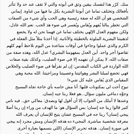
منك. كرّر هذا لنفسك بيقين وثق في أبوته والتي لا تقف عند حد ولا تتأثر
بأفعالك وتختلف تماما عن أبوتنا البشرية بكل ما فيها من غباوة. إيماني
الشخصي هو أن الله له صفة رئيسية وهي الحب وأي شيء من الصفات
التي تخطر ببالنا يُفهم ويُقاس ويُفسر في ضوء هذ الحب. نعم الله عادل،
ولكن مفهوم العدل الإلهي يختلف تماما عن فهمنا نحن له ولا يخضع
لذهنيتنا البشرية الملوثة بالخطيئة والأنانية. إذا أخذنا مثلاً مثل الفعلة في
الكرم والذي عملوا وجاءوا في أوقات متباعدة من اليوم نلاحظ أنهم كلهم
تقاضوا أجر واحد. أين العدل بمفهومنا البشري؟ عدل الله، وهذه صفة من
صفات الله، لا يمكن أن نفهمه إلا في ضوء الصليب، وكذلك بقية صفات
الله الواردة في الكتاب المقدس: إن لم نقرأها في ضوء الصليب والخلاص
فهي تخضع لميلنا البشر وهوائيتنا وعصبيتنا ومزاجيتنا. الله محبة وهي
المقياس الذي يُقاس عليه كل شيء!
تبوح أخت لي بمكنونات قلبها: أنا مش حاسه بأي حاجة تجاه المسيح
وجوَّه دماغي مليون سؤال...هو فعلا ربنا جيه إنسان.
وعندها لا أملك من الجواب إلا أن أقول لها وبصدق: معاكي حق.. فيه ناس
كتير قالوا ربنا جه إنسان؛ بس السؤال هو: ما الهدف من وراء إن ربنا أصلا
ييجي إنسان؟ ربنا جه في المسيح عشان يتيح للإنسان أن يعرف الله
معرفة شخصية مباشرة. المجيء ده هدفه الإنسان ومش مجرد إنه ييجي
في صورة إنسان.. هدفه تحرير الإنسان (اللي بنسميها بعبارة أخرى