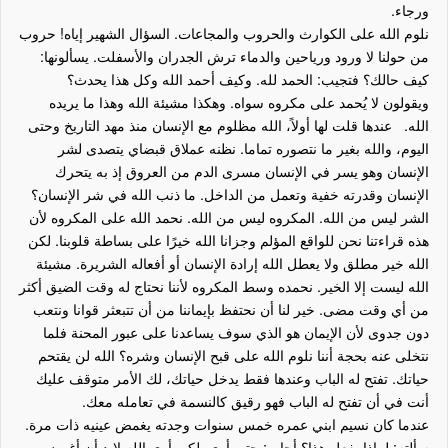
ورجاء.
نلوم الله على الكوارث والحروب والمجاعات. السؤال الشهير إياه! حروب
من حولنا لا ورود ورياحين والدماء ترش الجدران والأسفلت. يسألونها:
كيف حالك؟ فتجيب: الحمد لله. وكيف أحمد الله وكل هذا يحدث؟
ويقولون لا يُحمد على مكروه سواه. وهكذا مشيئة الله وهذا ما يريده
الله. عندها قلت لها أولاً، الله مظلوم مع الإنسان منذ مهد التاريخ وحتى
اليوم، والله بغير ما نتصوره تماما. نظنه عملاق قبضاي يتصدى لشر
الإنسان وهو يسر في الإنسان مسرى الدم من العروق إذ به يتحرك
الإنسان وقدرته خفية وتعمل من الداخل. ما ذنب الله في شر الإنسان؟
الشر ليس من الله. المكروه ليس من الله. نحمد الله على المكروه لأن
هذه قراءتنا نحن للواقع المؤلم وجزانا الله خيرًا على بساطة قلوبنا. لكن
الله خير مطلق ولا يعطل الله إرادة الإنسان أو أفعاله الشريرة. مشيئة
الله ليست إلا الخير. نحمده وسط المكروه لأننا نحتاج له وقت الضيق أكثر
من أي وقت مضى. خير لنا أن نحتفظ بإيماننا من أن تتبعثر قوانا ونتعب
دون جدوى لأن الإيمان هو الذي سوف يساعدنا على عبور المحنة فلما
نتخلى عنه بحجة أننا نلوم الله على قبح الإنسان وشره؟ الله لن يقتحم
حياتك. تفتح له الباب وعندها فقط يدخل حياتك، لك الأمر متوقف عليك
أنت في أن تفتح له الباب فهو رقيق كالنسمة في تعامله معك.
عندما كان نسيم ابني عمره خمس سنوات وجدته يغمض عينيه ذات مرة.
سألته: لماذا يفعل هذا؟ أجاب: حتى أرى. لكي أرى الله لابد أن أغمض