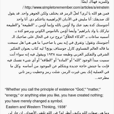
وللمزيد فهناك أيضًا:
/
http://www.simpletoremember.com/articles/a/einstein
فمن هو الله يا تُرى؟ لعلّ الرمز قد يختلف ولكن الجوهر واحد. قد يقول
لك صديقك: أنا مليش في الأديان الإبراهيمية بتاعتكم دي. أنا واحد
أجنوستك كدة بعيد عنك ولا أؤمن بالله وإنما أؤمن بـ "الطبيعة" و"الطبيعة
تباركك يا واد يابراهيم" وأيضا أؤمن بالناموس الكوني وبرضو كدة بـ
أسميه ساعات بـ "الذكاء الخلاّق" تروح ترد في الحال على صاحبك الـ
أجنوستك وتقول: وتفرق في إيه بس يا صاحبي! ما هي هي! هل سمعت
ما قاله العالم النفساوي كارل جوستاف يونج؟ ليه كتاب بعنوان التفكير
الشرقي والتفكير الغربي وطبعه سنة ١٩٣٨ وبيقول فيه إنه سواء أنت
سميت مبدأ الوجود "الله" أو "المادة" أو "الطاقة" أو أي شيء نفسك فيه
فإنت ما جبتش حاجة جديدة وبتتكلم عن الموجود من أساسه وكل ما
في العملية إنك بس غيرت الرمز، شلت رمز وحطيت رمز تاني
مطرحه...
“Whether you call the principle of existence "God," "matter,"
"energy," or anything else you like, you have created nothing;
you have merely changed a symbol.
Eastern and Western Thinking, 1938”
وما هي صفات الله وكيف أنظر له؟ في الله تلتقي الأضداد.. إن جاز لي