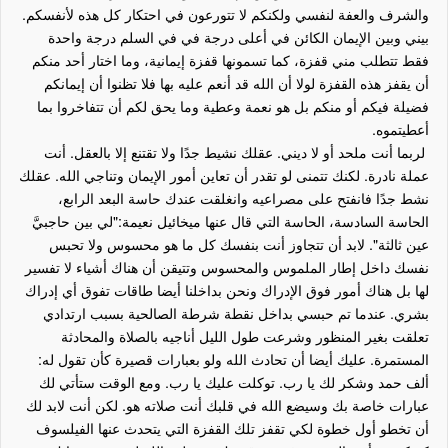
والشرف والعفة لنفسي ولكنكم لا تتورعون في احتكار كل هذه لأنفسكم.
بيني وبين الإيمان الكائن في أعلى درجة في في السلم درجة واحدة
فقط تتطلب مني قفزة، كما تسمونها قفزة إيمانية، وما اختار أحد منكم
أن يقفز هذه القفزة لولا أن الله قد أنعم عليه بها فلا تظنوا أن إيمانكم
فضيلة فيكم أو منكم بل هو نعمة وعطية وما يحق لكم أن تتفاخروا بما
أعطيتموه.
لربما أنت ملحد أو لا ديني. عقلك نشيط جدًا ولا تقتنع إلا بالعقل. أنت
عملة نادرة. لكنك تتمنى لو تقدر أن تعاين أمور الإيمان وتناجي الله. عقلك
نشط جدًا فانفتح على مصراعيه وانغلقت عندك حاسة البعد الرابع،
الحاسة السادسة، الحاسة التي قال عنها ميخائيل نعيمة:"لي بين حاجبيَّ
عين ثالثة". لابد أن تتجاوز أنت بنفسك كل ما هو محسوس ولا تحبس
نفسك داخل إطار الملموس والمحسوس وتتيقن أن هناك أشياء لا تفسير
لها بل هناك أمور فوق الإدراك ونحن بداخلنا أيضا طاقات تفوق أي إدراك
بشري. عندما تم حبسي بداخل نقطة شرطة الصالحية بسبب ارتدادي
تعلقت بغير المنظور وشرعت طول الليل أناجيه بالصلاة والمحادثة
المستمرة. عليك أيضا أن تحادث الله ولو بعبارات قصيرة كأن تقول له:
ألف حمد وشكر لك يا رب. توكلت عليك يا رب. ومع الوقت ستأتي لك
عبارات خاصة بك وسيضع الله في قلبك أنت صلاته هو. لكن أنت لابد لك
أن تخطو أول خطوة لكي تقفز تلك القفزة التي يتحدث عنها الفيلسوف