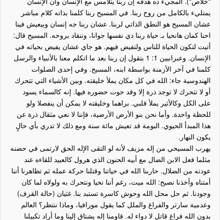
"خلاص"). المجيء ده هدفه إن ربنا يتلامس مع الإنسان وأن الإنسان
يمتليء بالكامل من روح ربنا. في المسيح ربنا كلمنا بذاته كلام مباشر
عشان المسيح هو النطق الذاتي لربنا. عشان ربنا جه إنسان وبيعيش فينا
احنا كمان هانحيا بـ حياة ربنا دي نفسها جوانا، وننقاد بروحه. المسيح قال:
أتيت لتكون الحياة للناس ولتفيض فيهم. هو جاي عشان يفيض بحياته في
الإنسان. وعبرانيين 1: 1 بتقول إن ربنا بعد ما اتكلم معنا بالأنبياء والرسل
كلمنا في آخر الأزمنة بواسطة ابنه، المسيح. وفي إحدى الصلوات
الهندوسية جاء: الله في كل مكان يملأ خليقته. وبين الأشياء التي تتحرك
أو لا تتحرك لا توجد ذرة إلا وقد حوت حضوره فيها. إنه كالسماء يسود
على الكل وكالأثير يملأ قلبي. براهما وخليقته لا يمكن أن ينفصلا ولو
للحظة واحدة. وأما نحن بنو الأرض الأرضية، فإننا لا نعي مثقال ذرة عن
هذا المبدأ الحيوي. البومة قد تعيش مائة سنة ومع ذلك لا تدري بأي حالٍ
يكون النهار.
يهرب المسيحي من إله مزيف لأنه لو التقى الإله الحق لارتمى في حضنه
مثلما فعل الابن الضال مع أبيه الحنون الذي هرول كالعبيد للقاءه عند
عودته من الضلال. حاربنا الله في حياتنا وقتلنا حركة عمله ثم تظاهرنا أننا
أمتناه وأخذنا نصيح: الله ميت، رغم أننا نحيا ونتحرك به ولولاه لما كان
وجودنا. ثم حل محل الله وحوش كاسرة تستبد بنا. غثيان (حالة القرف)
وعدمية سارتر والفراغ والملل كما يقول مورافيا، وماذا ننتظر؟ العالم
بدون الله فراغ قاتل لا دواء له. قاومنا إله يشتاق إلينا وما أراد تكبيلنا