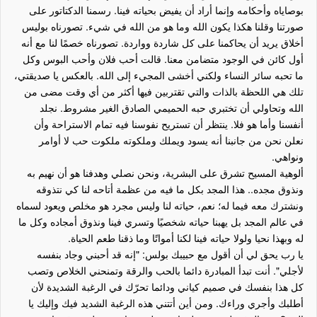
بوصاياه وأحكامه وإنما أراد أن يفيض بحياته فينا. رسمنا الدكتاتور على
صورتنا وقلنا هكذا يكون الله وما هو من الله في شيء. تصورناه بوليس
أخلاق يريد أن يحاكمنا على كل شاردة وواردة. تصورناه خصمًا لنا مع أنه
أول كائن في الوجود متضامن معنا. قالت أحب فلان وأحب البوس وكل
ما تحبه سائر النساء ولكني أخشى المجيء إلى الله. بالعكس يا صديقتي،
تلك هي اللحظة بالذات والتي تقتربين فيها أكثر من أي وقت مضى من
الله وتحاولي أن تختبري حبه الحميمي الصادق الغير مشروط. نجلد
أنفسنا وأما هو فلا. ينتظر أن تستريح نفوسنا فيه تمام الاستراحة وأن
نعلن نحن من جانبنا أنه يسود ويملك وملكوته ملكوت حب لا أوامر
ونواهي.
ألوهية المسيح تشرق على البشرية، ونحن نصلي وهدفنا هو أن نهيم به
ونذوق مجده.. هذا المجد بكل ما فيه من عظمة أتاحه لنا كي نتذوقه
ونشترك معه فيما له؛ نعم، حياته لنا وليس مجرد هو مخلص ويعود لسماه
في عالم المجد بل يهبنا حياته شخصيًا وتسري فينا ونذوق أمجاده وكل ما
له وبهذا نحيا ولولا حياته فينا لكنا أمواتًا وما ذقنا طعم الحياة.
يا رب يحق لي أن أقول مع حبيبك بولس: "إنه قد أحبني وجاد بنفسه
لأجلي". أنت تبدأ المبادرة دائما بالحب والرقة وتمنحني الخلاص وتصب
كل هذا بنفسك في صميم كياني ودائما تحرّك في الرغبة الشديدة لأن
أطلبك وأجري وراءك. ومن أين أتتني هذه الرغبة الشديد فيك وإليك يا