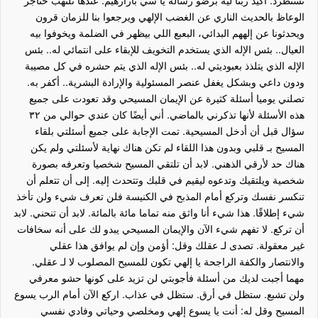
الوعاظ بالحديث الناري عن الغضب الإلهي ويرجعوا بنا للزمان قرون
ويحدثونا عن إلههم البدائي، البعبع اللي بيظهر في الضلمة ويخوفوا بيه
العيال.. بئس الإله الذي يستخدم التخويف للإبقاء على انتمائي له.. بئس
الإله الذي يتلذذ بعبوديتي له.. بئس الإله الذي يتم حشره في كل مصيبة
ودون داعي وبشكل يغفل عنصر المسئولية والإرادة البشرية.. أكفر به.
تصلني يوميا أسئلة كثيرة عن الإيمان المسيحي وقد تعودت على جميع
هذه الأسئلة لأنها تذكرني بالماضي. أني أيضًا كان عندي حوالي من ٣٢
سؤال قبل أن أدخل المسيحية. تمت الإجابة على جميع أسئلتي بلقاء
المسيح بـ قلبي وبدون هذا اللقاء لم تكن هناك نهاية لأسئلتي ولم يكن
هناك حد لأرقي الذهني. لابد أن تلتقي المسيح شخصيا وتعرفه بصورة
شخصية ويلتقيك وتدعوه ليقيم في قلبك وتتحدث إليه. إلى أن تتعلم أن
تنكسر نفسك وتركع أمام المذبح في الكنيسة فلن تعرف شيء ولن تأخذ
شيء إطلاقًا. هذا شيء أنا واثق منه تماما مائة بالمائة. لابد أن تنحني. لابد
أن تركع. لا تفهم شيء الآن والإيمان المسيحي يبدو لك على أنه سخافات
غير معقولة. تصدى لـ عقلك وقل: أؤمن وإن لم يوافق هذا عقلي
والانتصار والكفة الراجحة يا إلهي تكون للمسيح المصلوب لا لـ عقلي.
مهما أجبت لديك من أسئلة فأجوبتي لن تزيد على كونها حشو معرفي
ولن تشبع. ستظل في أرق. ستظل في عذاب. اركع الآن أمام الرب يسوع
المسيح وقل له: أنت يا يسوع إلهي ومخلصي وحياتي وفادي نفسي