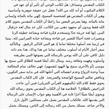
الكتاب المقدس ونتساءل: هل لكاتب الوحي أي تأثير أو أي جهد في
الكلام المكتوب أو أنه كله من الله؟ نغفل عن حقيقة جوهرية وأساسية
وهي أن الكتاب المقدس هو كشخصية المسيح، إلهي مائة بالمائة وإنساني
مائة بالمائة. وهنا يعترض البعض منا زاعمًا أن الكتاب المقدس يحوي كلام
الله فقط وبدون أي مجهود ذهني من الكاتب. لكن خذ مثال لغة حزقيال
النبي. إنها لغة جريئة جدًا وتستخدم فكرة قباحة وبشاعة خطيئة الزنا
وبتعبيرات فجة أحيانًا للتعبير عن قباحة وبشاعة خيانة العبرانيين لله، بينما
في إرميا نجد أسلوبا مختلفا تماما إذ هو النبي الباكي الرقيق. وبالتأكيد
سفر أخبار الأيام له أسلوب مختلف تماما عن هذا وذاك. هذا بحد ذاته
دليل كافي على أن الله يوحي بالرسالة التي يصوغها النبي بطريقته
وأسلوبه وفهمه وثقافة زمنه. ومثال ذلك أيضًا قضية الطلاق التي سمح بها
موسى (أو بالأحرى سمح بها اليهود لنفسهم)، فهي تخالف تمام المخالفة
مبدأ وحدة الزواج وعدم انفصاله التي أعلنها الله في بداية سفر التكوين،
وتناقض تعاليم المسيح الواضحة والصريحة. فإن كان الكتاب المقدس
يحوي فقط كلام الله (بالمفهوم القرآني التنزيلي) فمن أين جاءت
التراخيص بالطلاق؟ الخلاصة هنا أن الكتاب المقدس يحوي رسالة الله
ويحوي أيضًا شيئًا آخرًا غاية في الأهمية وهو جواب الإنسان على الرسالة
التي يقدمها الله. فالكتاب المقدس يعمل على مسلكين: الأول نازل
والآخر صاعد. مسلك يحمل من الله رسالته إلى الناس، ومسلك يحمل