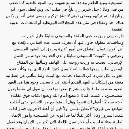
المسيحية وتبلع الطعم وعندها تسمع همهمة رب المجد غاضبة كما غضب
من قبل وقال: جيل شرير زانٍ يلجُّ في طلب آية، ولن يُعطى سوى آيةِ
يونان آية. ثم تركهم ومضى (متى16: 4). تركهم ومضى تعني أنه لن يكون
هناك أخذ وعطاء في مثل هذه المجادلات البيزنطية أو المحادثات الدينية
العقيمة.
دارت بيني وبين صاحبي الملحد والمسيحي سابقًا خليل حوارات
ومناقشات مطولة حاول فيها أن يعرف سبب عدم اقتناعي بالإلحاد مع
أني أقوم بإعمال المنطق في أمور كثيرة ويروق لي المنهج الفلسفي؛
وعرفني بـ "كينيث" المسيحي سابقًا والذي ألحد بعد عودته من العمل
الإرسالي. اتصلت به وردت زوجته على الهاتف وسألتها عن المفتاح
للوصول لقلب زوجها فقالت إنه لا يميل كثيرًا للنوع الذي يرد وكأنه عنده
الجواب لكل شيء. في المساء تحدثت مع كينيث ولما سألني عن إشكالية
معينة من إشكاليات العهد القديم أجبته أني لا يعجبي وجود هذا في العهد
القديم مثله تماما. فأجاب بانشراح صدر: توقعت أن تقول لي مثلما يقول
المسيحيين، يا كينيث، لماذا لا تتضع أمام الله وتضع الكتاب فوق عقلك؟
أجبته ضاحكًا: أقول لك تتضع؟ وهل أنا متواضع من الأساس حتى أطلب
التواضع من غيري؟ لأعظنَّ نفسي أولاً قبل أن أعظ الآخرين. فسرّ لذلك
شديد السرور وكان أكثر تقبلًا لما قد أقوله عن المسيحية وأمور الإيمان
القلبية. وفلانة لسبب أو لآخر تميل للإلحاد الآن أكثر من الإيمان وقد نقول
لها: يا فلانة أفكار الألحاد دي ناتجة من تسلط العقل علينا ويجب أن نخضع