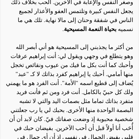
وصغر النفس والإعابة في الآخرين. الحب بخلاف ذلك
يجعل النفس كبيرة وتلتمس العفو والأعذار لجميع
الناس في شفقة وحنان إلى مالا نهاية. تلك هي ما
نسميه
بحياة النعمة المسيحية
.
من أكثر ما يجذبني إلى المسيحية هو أني أبصر الله
وهو يتطلع في وجهي ويقول لي: أنت إبراهيم عرفات
وأحبك كما أنت بكل ما فيك من عيوب ونقائص تخجل
منها أمامي. أحبك يا إبراهيم كفرد بذاتك لا كـ "عبد"
يُضاف إلى قطيع اسمه "الأمة". أنت الفرد هو ما يهمني
ولك كل حبيّ بالكامل. أنت فرد ومن ثم فأنت فريد
متفرد بذاتك تماما مثل بصمات اليد والتي لا تشبه
البصمة الواحدة منها الأخرى. بحبك لي يا رب جعلتني
شخصية محبوبة إذ وضعت صفاتك فيّ. كان لابد أن أن
أُحَب أنا أولاً قبل أن أحب الآخرين. بفيضان حبك في
قلبي يفيض الجمال في نفسي إذ أن أي جمال في