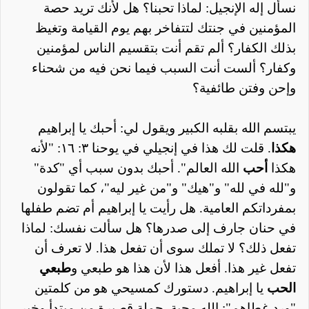
نسأل إله الإنجيل: لماذا تحبنا؟ هل لأنك تريد حصة
المؤمنين في جنتك لتتفاخر بهم يوم القيامة وتغيظ
بذلك الكفار؟ ألم تقم أنت بتقسيم الناس لمؤمنين
وكفار؟ ألست أنت السبب فيما نحن فيه من شحناء
وإحن وفتن طائفية؟
يبتسم الله بقلبه الكبير ويقول لي: أحبك يا إبراهيم
هكذا
. قلت لك هذا في إنجيلي في يوحنا ٣: ١٦: "لأنه
هكذا
أحب
الله العالم". أحبك بدون سبب أي "كدة"
و"لله في لله" و"هيك" و"من غير ليه"، كما تقولون
بمفرداتكم العامية. هل رأيت يا إبراهيم أم تضم طفلها
في حنان جارف إلى صدرها؟ هل سألت نفسك: لماذا
تفعل ذلك؟ لا تملك سوى أن تفعل هذا. لا تعرف أن
تفعل غير هذا. أفعل هذا لأن هذا هو طبعي و
طبعي
الحب
يا إبراهيم. دستورك كمسيحي هو من كلمتين
"ورد غطاهم": الله محبة. جملة قصيرة من مبتدأ وخبر.