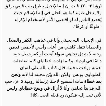
(رؤيا ٣: ٢٠). قلت إن إله الإنجيل يطرق باب قلبي برفق
ولا يدخل عنوة كما هو الحال في إله الإسلام حيث
يُخضع الناس له لو اقتضى الأمر لاستخدام الإكراه
"طوعًا أو كرهًا".
في الإنجيل، الله يحبني وأنا في غياهب الكفر والضلال
والخطايا تثقل كاهلي من أعلى رأسي لأخمص قدمي
وحبه لا يتبدل تجاهي سواء آمنت أو كفرت بل حبه
دائمًا في ازدياد. وكلما زادت خطاياي كلما تفاضلت
نعمته وزادت محبته. قال كتاب الله على لسان
الطوباوي بولس: ولكن الله بيّن محبته لنا لانه
ونحن
بعد خطاة
مات المسيح لاجلنا (رسالة رومية ٥: ٨). حب
الله قد
بدأ
تجاهي وأنا
لا أزال في وسخ خطاياي
وليس
لأني تبت إليه فيكون رد فعله الحب. كلا!