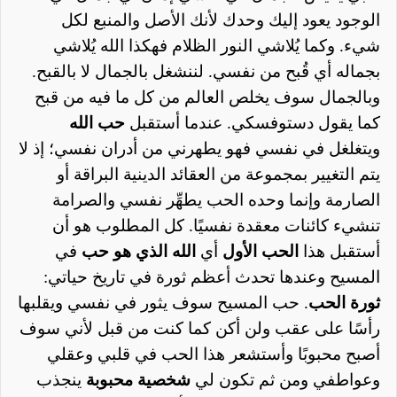
الوجود يعود إليك وحدك لأنك الأصل والمنبع لكل
شيء. وكما يُلاشي النور الظلام فهكذا الله يُلاشي
بجماله أي قُبح من نفسي. لننشغل بالجمال لا بالقبح.
وبالجمال سوف يخلص العالم من كل ما فيه من قبح
كما
يقول
دستوفسكي. عندما أستقبل
حب الله
ويتغلغل في نفسي فهو يطهرني من أدران نفسي؛ إذ لا
يتم التغيير بمجموعة من العقائد الدينية البراقة أو
الصارمة وإنما وحده الحب يطهِّر نفسي والصرامة
تنشيء كائنات معقدة نفسيًا. كل المطلوب هو أن
أستقبل هذا
الحب الأول
أي
الله الذي هو حب
في
المسيح وعندها تحدث أعظم ثورة في تاريخ حياتي:
ثورة الحب
. حب المسيح سوف يثور في نفسي ويقلبها
رأسًا على عقب ولن أكن كما كنت من قبل لأني سوف
أصبح محبوبًا وأستشعر هذا الحب في قلبي وعقلي
وعواطفي ومن ثم تكون لي
شخصية محبوبة
ينجذب