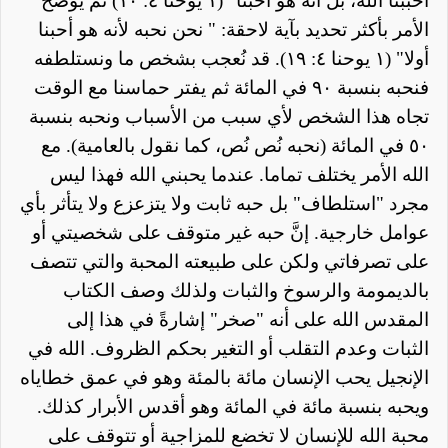
أحببنا الله، بل أنه هو أحبنا" (١ يوحنا ٤: ١٠) ثم يوضح
الأمر بأكثر تحديد بآية لاحقة: " نحن نحبه لأنه هو أحبنا
أولا" (١ يوحنا ٤: ١٩). قد نُعجب بشخص ما ونستلطفه
فنحبه بنسبة ٩٠ في المائة ثم يفتر حماسنا مع الوقت
تجاه هذا الشخص لأي سبب من الأسباب ونحبه بنسبة
٥٠ في المائة (نحبه نُص نُص، كما نقول بالعامية). مع
الله الأمر يختلف تماما. عندما يحبني الله فهذا ليس
مجرد "استلطاف" بل حبه ثابت ولا يتزعزع ولا يتأثر بأي
عوامل خارجية. إنَّ حبه غير متوقف على شخصيتي أو
على تصرفاتي ولكن على طبيعته المحبة والتي تتصف
بالديمومة والرسوخ والثبات ولذلك وصف الكتاب
المقدس الله على أنه "صخر" إشارةً في هذا إلى
الثبات وعدم التقلب أو التغير بحكم الظروف. الله في
الإنجيل يحب الإنسان مائة بالمئة وهو في عمق خطاياه
ويحبه بنسبة مائة في المائة وهو أقدس الأبرار كذلك.
محبة الله للإنسان لا تخضع للمزاجية أو تتوقف على