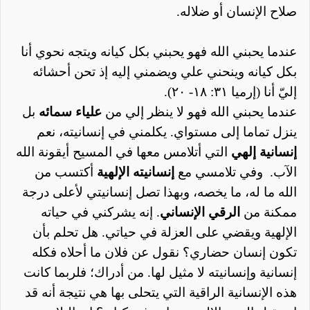
صلاح الإنسان أو ضلاله.
عندما يحبني الله فهو يحبني بكل كيانه ويتجه نحوي أنا
بكل كيانه وينحني علي ويضمني إليه إذ تحن أحشائه
إليّ أنا (إرميا ٣١: ١٨- ٢٠).
عندما يحبني الله فهو لا ينظر إلي من
علياء سمائه
بل
ينزل تماما إلى مستواي. يكلمني في إنسانيته، نعم
إنسانية إلهي
التي أتلامس معها في المسيح أيقونة الله
الآب.
وفي تلامسي مع
إنسانيته الإلهية
أكتسب من
الله ما له، ما يخصه، وبهذا تصل إنسانيتي لأعلى درجة
ممكنة من
الرقي الإنساني
. إنه يشركني في حياته
الإلهية ويقضي على العزلة في حياتي. هل تحلم بأن
تكون إنسان حضاري؟ نقول عن فلان ما أحلاه فكله
إنسانية وإنسانيته لا مثيل لها. من أدراك؛ فلربما كانت
هذه الإنسانية الراقية التي يتحلى بها هي نتيجة أنه
قد