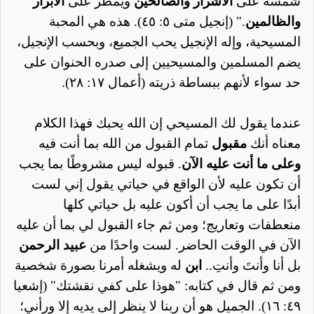
شمسه على
الاشرار والصالحين
ويمطر على
الابرار
والظالمين
." (إنجيل متى ٥: ٤٥). هذه هي المحبة
المسيحية، وإله الإنجيل يحب الجميع، وبحسب الإنجيل،
يضم المسلمين والمسيحيين إلى صدره الحنوان على
حد سواء لأنهم ببساطة ذريته (أعمال ١٧: ٢٨).
عندما يقول لك المسيحي إن الله يحبك فهذا الكلام
معناه أنك
مقبول
تمام القبول من الله بما أنت فيه
وعلى ما أنت عليه الآن
. قبوله ليس مشروطًا بما يجب
أن تكون عليه لأن الواقع في حياتي يقول إني لست
أبدًا على ما يجب أن أكون عليه بل حياتي كلها
منعطفات وتعاريج؛ ومن ثم جاء القبول لي بما أن عليه
الآن في الوقت الحاضر. لست واحدًا من
عبيد الرحمن
بل أنا وأنتَ وأنتِ..
ابن
له ويشغله أمرنا بصورة شخصية
ومن ثم قال في كتابه: "هوذا على كفي نقشتك" (إشعيا
٤٩: ١٦). الجميل هو أن ربنا
لا
ينظر
إلى
يديه
إلا
ورأني؛