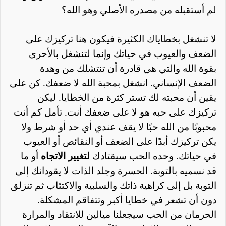
لم أستقبله من مصدره الأصلي وهو الله؟
لا تنشغل بخطاياك الكثيرة فيكون هنا تركيزك على
الضعف والعيوب في حياتك وإنما لتنشغل بالأحرى
بقوة الله والتي هي قادرة أن تنتشلك من وهدة
الضعف الإنساني. انشغل بمحبة الله لا ضعفك. كن على
يقين أن محبته لك تستر كثرة من الخطايا. ليكن
تركيزك على حبه هو لا على ضعفك أنت. تأمل كم أنت
محبوبًا من الله حبًا لا يقف عندي أي حد أو شرط ولا
يكن تركيزك أبدًا على الضعف أو النقائص أو العيوب
في حياتك. وحده الحب سيقتادك
لتغيير الاتجاه
أو ما
قد نسميه بالتوبة. الحسرة وجلد الذات لا يقودانك إلى
التوبة بل إلى كراهية ذاتك والسلبية والاكتئاب ثم تنزلق
دون أن تشعر في خطايا أكبر وتتفاقم المشكلة.
الحرمان من الحب سيجعلنا ميالين للانتقاد والمرارة