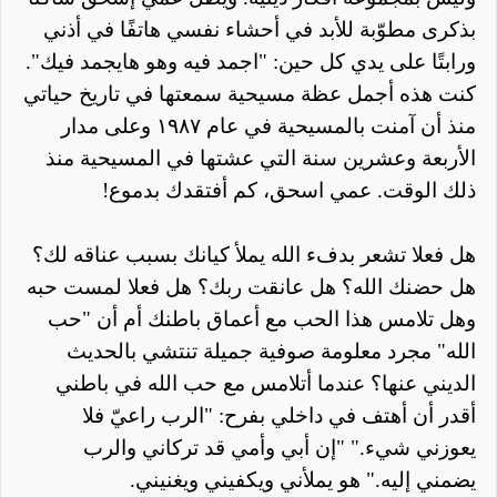
بذكرى مطوّبة للأبد في أحشاء نفسي هاتفًا في أذني
ورابتًا على يدي كل
حين: "اجمد فيه وهو هايجمد فيك".
كنت هذه أجمل عظة مسيحية سمعتها في تاريخ حياتي
منذ أن آمنت بالمسيحية في عام ١٩٨٧ وعلى مدار
الأربعة وعشرين سنة التي عشتها في المسيحية منذ
ذلك الوقت. عمي اسحق، كم أفتقدك بدموع!
هل فعلا تشعر بدفء الله يملأ كيانك بسبب عناقه لك؟
هل حضنك الله؟ هل عانقت ربك؟ هل فعلا لمست حبه
وهل تلامس هذا الحب مع أعماق باطنك أم أن "حب
الله" مجرد معلومة صوفية جميلة تنتشي بالحديث
الديني عنها؟ عندما أتلامس مع حب الله في باطني
أقدر أن أهتف في داخلي بفرح: "الرب راعيّ فلا
يعوزني شيء." "إن أبي وأمي قد تركاني والرب
يضمني إليه." هو يملأني ويكفيني ويغنيني.