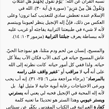
نسبه القرآن عن الله: "يَوْمَ نَقُولُ لِجَهَنَّمَ هَلِ امْتَلَأْتِ
وَتَقُولُ هَلْ مِنْ مَزِيدٍ" (سورة ق آية ٣٠). الله في
الإسلام عنده تعطش سادي للتعذيب كما ترون! وعلى
العكس من ذلك،
فإنَّ إله الإنجيل ينظر لعيوبنا ويبتسم
لأنه لا شيء في طبيعتنا الترابية يفاجئه أو غريب عليه
لأنه ببساطة يعرف
جبلتنا الترابية
(مزمور ١٠٣: ١٤).
والمسيح،
إنسان
من
لحم
ودم
مثلنا،
هو
نموذجنا الحيّ.
عاش المسيح حياته في كنف الآب فكان الآب يملأ كل
حياته. ولذا ففي كل أمور حياته
كانت نظرته إلى الله
على أنه
أب
لا
مراقب
أو
"
غفير
واقف
على
راسه
بالمرصاد
" (برجاء مراجعة متى ٦: ٢٥- ٣١). إنه أب يحب
ويرعى الاحتياجات رعاية أبوية حانية لا مثيل لها.
بل
لأنه إله المحبة في الإنجيل فحبه لي يعني أنه
يسترني
ويستر عيوبي
وهذا الستر هو تحديدًا ما تعنيه كلمة
كفارة
العبرانية في الكتاب المقدس. يكفّر عن سيئاتي