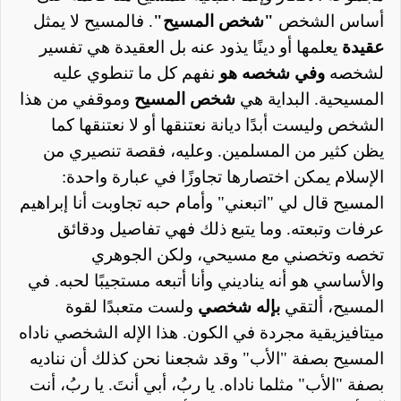
أساس الشخص
"شخص المسيح"
. فالمسيح لا يمثل
عقيدة
يعلمها أو دينًا يذود عنه بل العقيدة هي تفسير
لشخصه
وفي شخصه هو
نفهم كل ما تنطوي عليه
المسيحية. البداية هي
شخص المسيح
وموقفي من هذا
الشخص وليست أبدًا ديانة نعتنقها أو لا نعتنقها كما
يظن كثير من المسلمين. وعليه، فقصة تنصيري من
الإسلام يمكن اختصارها تجاوزًا في عبارة واحدة:
المسيح قال لي "اتبعني" وأمام حبه تجاوبت أنا إبراهيم
عرفات وتبعته. وما يتبع ذلك فهي تفاصيل ودقائق
تخصه وتخصني مع مسيحي، ولكن الجوهري
والأساسي هو أنه يناديني وأنا أتبعه مستجيبًا لحبه. في
المسيح، ألتقي
بإله شخصي
ولست متعبدًا لقوة
ميتافيزيقية مجردة في الكون. هذا الإله الشخصي ناداه
المسيح بصفة "الأب" وقد شجعنا نحن كذلك أن نناديه
بصفة "الأب" مثلما ناداه. يا ربُ، أبي أنتَ. يا ربُ، أنت