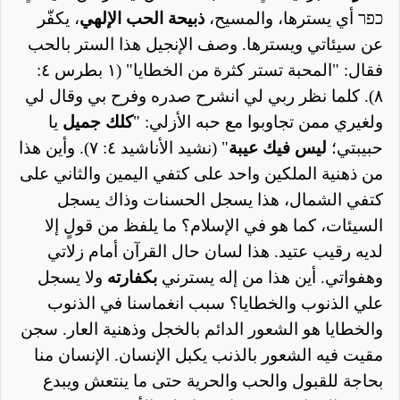
כפר
أي يسترها، والمسيح،
ذبيحة الحب الإلهي
، يكفّر
عن سيئاتي ويسترها. وصف الإنجيل هذا الستر بالحب
فقال: "المحبة تستر كثرة من الخطايا" (١ بطرس ٤:
٨). كلما نظر ربي لي انشرح صدره وفرح بي وقال لي
ولغيري ممن تجاوبوا مع حبه الأزلي: "
كلك جميل
يا
حبيبتي؛
ليس فيك عيبة
" (نشيد الأناشيد ٤: ٧). وأين هذا
من ذهنية الملكين واحد على كتفي اليمين والثاني على
كتفي الشمال، هذا يسجل الحسنات وذاك يسجل
السيئات، كما هو في الإسلام؟ ما يلفظ من قولٍ إلا
لديه رقيب عتيد. هذا لسان حال القرآن أمام زلاتي
وهفواتي. أين هذا من إله يسترني
بكفارته
ولا يسجل
علي الذنوب والخطايا؟ سبب انغماسنا في الذنوب
والخطايا هو الشعور الدائم بالخجل وذهنية العار. سجن
مقيت فيه الشعور بالذنب يكبل الإنسان. الإنسان منا
بحاجة للقبول والحب والحرية حتى ما ينتعش ويبدع