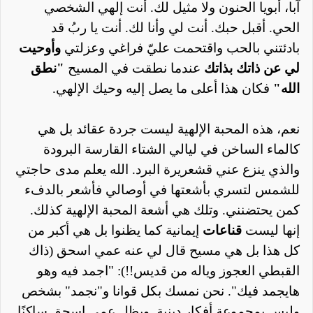
آبا، أبويا الحنون ولا مثيل لك. أنت إلهي الشخصي
الحي. أقبل حبك. أنت لي وأنا لك. أنت يا ربُ قد
بادئتني بالحب واقتحمت عليّ فراغي وعزلتي
وأوحيت
لي عن ذاتك بذاتك
عندما نطقت في المسيح
"نطق
الله"
فكان هذا أعلى ما يصل إليه وحيك الإلهي.
نعم،
هذه
المحبة الإلهية ليست جردة عقائد بل هي
كالماء الساخن في ليالي الشتاء القارسة البرودة
والذي ينزع عني قشعريرة البرد. الله يعلم مدى حاجتي
للشمس لتسري بأشعتها في أوصالي فأشعر بالدفء
كمن يحتضنني. وتلك هي أشعة المحبة الإلهية كذلك.
إنها ليست
قناعات
إيمانية كما يظنوا بل هي أكبر من
كل هذا بل هي مسيح قال لي عنه عمي اسحق (ذاك
القبطي العجوز وياله من قديس!!): "اجمد فيه وهو
هايجمد فيك". نحن نمسك بكل قوانا و"نجمد" بشخص
وليس بمجموعة أفكار دينية. ويظل عمي إسحق ساكنًا