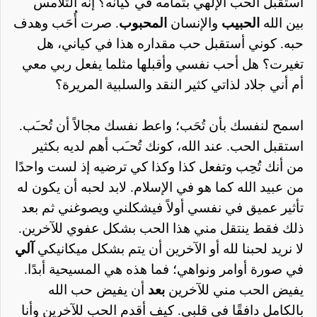
استقبل
الحب الإلهي بتمامه في كيانه؟ إنه التلامس
بين الله
الحبيب
والإنسان
المحبوب
. صرت أُحَب وهدف
حبه. كوني أستقبل حب مقداره هذا في كياني، هل
تغيرت؟ هل أحب نفسي وأقبلها مثلما يفعل ربي معي
أم أني جلاد لذاتي كثير النقد والسلبية المريرة؟
اسمح لنفسك بأن تُحَب؛ واعط نفسك مجالاً أن تُحـَب.
استقبل الحب. عند الله، كونك تُحـَب أهم لديه بكثير
من أنك تُحِب وتفعل كذا وكذا كي ترضيه إذ لست واحدًا
من عبيد الله كما هو في الإسلام. لابد لحبه أن يكون له
تأثير عميق في نفسي أولاً فيشكلني ويصوغني ثم بعد
ذلك فقط ينتقل مني هذا الحب بشكل عفوي للآخرين.
لا نريد لحبنا لله أو الآخرين أن يتم بشكل ميكانيكي
آلي
في صورة أوامر ونواهي؛ فما هذه هي المسيحية أبدًا.
يفيض الحب مني للآخرين
بعد
أن يفيض حب الله
بالكامل دافقًا في قلبي. كيف أقدم الحب للآخرين وأنا