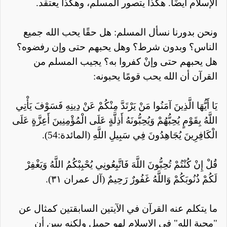
الإسلام أيضًا. هكذا يتصور المسلم، وهكذا يعتقد.
ونحن بدورنا نسأل المسلم: هل حقًا يحب الله جميع
الناس؟ وبدون شرط؟ وهل يحبهم حتى وإن رفضوه؟
هل يحبهم حتى وإنْ كفروا به؟ يجيب المسلم من
القرآن أن الله يحب قومًا يحبونه:
يَا أَيُّهَا الَّذِينَ آمَنُوا مَنْ يَرْتَدَّ مِنْكُمْ عَنْ
دِينِهِ فَسَوْفَ يَأْتِي
اللَّهُ بِقَوْمٍ يُحِبُّهُمْ وَيُحِبُّونَهُ أَذِلَّةٍ عَلَى الْمُؤْمِنِينَ أَعِزَّةٍ عَلَى
الْكَافِرِينَ يُجَاهِدُونَ فِي سَبِيلِ اللَّهِ (المائدة:
54
).
قُلْ إِنْ كُنْتُمْ تُحِبُّونَ اللَّهَ فَاتَّبِعُونِي يُحْبِبْكُمُ اللَّهُ وَيَغْفِرْ
لَكُمْ ذُنُوبَكُمْ وَاللَّهُ غَفُورٌ رَحِيمٌ (آل عمران ٣١).
ما يتكلم عنه القرآن في الآيتين السابقتين كمثال عن
"محبة الله" في الإسلام لهو جميل ولكنه يبين أن