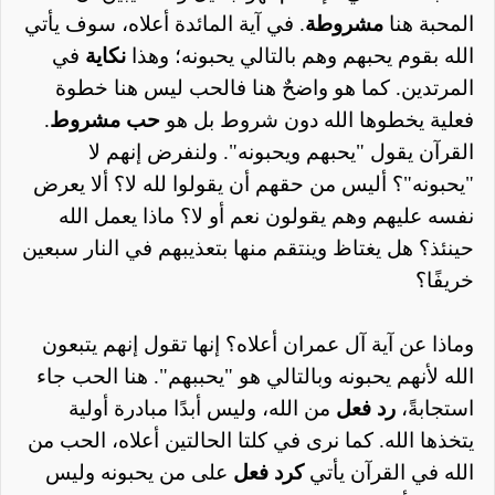
المحبة هنا
مشروطة
. في آية المائدة أعلاه، سوف يأتي
الله بقوم يحبهم وهم بالتالي يحبونه؛ وهذا
نكاية
في
المرتدين. كما هو واضحٌ هنا فالحب ليس هنا خطوة
فعلية يخطوها الله دون شروط بل هو
حب مشروط
.
القرآن يقول "يحبهم ويحبونه". ولنفرض إنهم لا
"يحبونه"؟ أليس من حقهم أن يقولوا لله لا؟ ألا يعرض
نفسه عليهم وهم يقولون نعم أو لا؟ ماذا يعمل الله
حينئذ؟ هل يغتاظ وينتقم منها بتعذيبهم في النار سبعين
خريفًا؟
وماذا عن آية آل عمران أعلاه؟ إنها تقول إنهم يتبعون
الله لأنهم يحبونه وبالتالي هو "يحببهم". هنا الحب جاء
استجابةً،
رد فعل
من الله، وليس أبدًا مبادرة أولية
يتخذها الله. كما نرى في كلتا الحالتين أعلاه،
الحب
من
الله
في القرآن يأتي
ك
رد
فعل
على
من
يحبونه
وليس