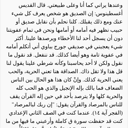
وعندها يراني
كما
أنا وعلى طبيعتي. قال القديس
أغسطينوس: إن الصديق هو شخص يعرف كل شيء
عنك ومع ذلك يقبلك. كلنا نحلم بأن نقابل صديق أو
حبيب نظهر فيه أمامه أو أمامها ونحن في تمام عفويتنا
دون أن يسجل أحد لنا الأخطاء ويرصدها علينا. أكثر
شيء يعجبني في صديقي جورج بباوي أني أتكلم أمامه
في عفوية تامة وهو أيضا كذلك. قد ننفعل. قد نقول ما
نقول ولكن لا أحد يحاسبنا وكأنه شرطي علينا يقول لنا
قل هذا ولا تقل ذاك. الصداقة هنا تعني الحرية،
والحب
يعني الحرية كذلك. وإنْ كان هذا هو الحال بين الناس
الضعاف فما بالك بإله الإنجيل والذي هو الحب كله
والحرية كلها ولا يترصد بأحد في حين إله القرآن يقف
للناس بالمرصاد والقرآن يقول: "إن ربك لبالمرصاد"
(الفجر آية ١٤). عندما كنت في الصف الثاني الإعدادي
كنت قد حفظت سورة ق كاملة وأرعبني ما فيها من ما