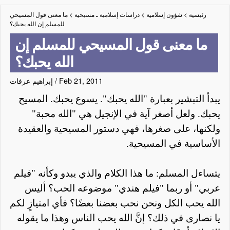
رئيسية
>
شؤون إسلامية
>
دراسات إسلامية ـ مسيحية
>
ما معنى قول المسيحي
للمسلم إن الله يحبك؟
ما معنى قول المسيحي للمسلم إن
الله يحبك؟
Feb 21, 2011
/
إبراهيم عرفات
يبدأ التبشير بعبارة "الله يحبك". يسوع يحبك. المسيح
يحبك. ولعل أصغر آية في الإنجيل هي "الله محبة"
ولكنها، على صغرها، فهي دستور المسيحية والعقيدة
الأساسية في المسيحية.
يتساءل المسلم: ما هذا الكلام والذي يبدو وكأنه "فيلم
عربي" أو ربما "فيلم هندي" موضوعه الحب؟ أليس
الله يحب الكل ونحن نحب بعضنا بعضًا؟ فأي امتيازٍ لكم
يا نصارى في ذلك؟ إنَّ الله يحب الناس وهذا ما يقوله