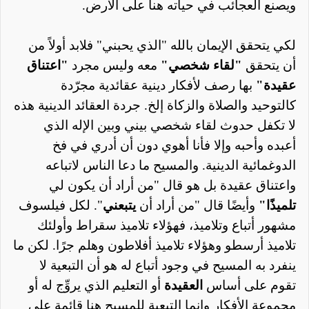
ويصنع العجائب في حياته هنا على الأرض.
لكي يتحقق الإيمان بالله "الذي يحبني" فلابد أولاً من
أن يتحقق
"لقاء شخصي"
معه وليس مجرد
"اعتناق
عقيدة"
بها رصف لأفكار دينية عقائدية مجرّدة
كالتوحيد والصلاة والزكاة إلخ. جردة العقائد الدينية هذه
لا تكفل حدوث لقاء شخصي بيني وبين الإله الذي
أعبده وأحبه وإلا فأنا أهوي دون أن أدري في فخ
الدوغمائية الدينية. والمسيح ما دعا الناس لاتباعه
واعتناق عقيدة بل هو قال "من أراد أن يكون لي
تلميذًا"
وأيضًا قال "من أراد أن
يتبعني
". لكل فيلسوف
مشهور أتباع وتلاميذ، فهؤلاء تلاميذ سقراط وأولئك
تلاميذ أرسطو وهؤلاء تلاميذ أفلاطون وهلم جرًا. لكن ما
ينفرد به المسيح في وجود أتباع له هو أن التبعية لا
تقوم على أساس
العقيدة
أو التعليم الذي يروِّج له أو
مجموعة الأفكار وإنما التبعية للمسيح هنا قائمة على