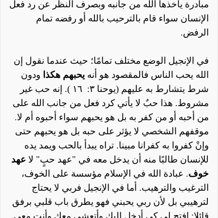
مبادرة
يأخذها
الله من جانبه
وبصرف
النظر
عن رد فعل
الإنسان سواء قام بالترحيب بالله أو رفضه تمام
الرفض.
في الإنجيل الوضع مختلف تمامًا؛ حيث عندما نقول إن
الله يحب الناس فالمقصود هو أنه
يحبهم هكذا
ودون
شرط يتشارط به عليهم (يوحنا ٣:
١٦ ). إنه حب غير
مشروط. هذا حبٌ لا يأتي كرد فعل من جانب الله على
من أحبه أو من كفر به بل هو يحبهم سواء أحبوه أم لا.
موقفهم الشخصي لا يؤثر على حبه بل هو يحبهم حتى
وإنْ كفروا به كفرانا مبينا. تراه يبدأ بالحب ويمد يده
للإنسان طالبًا منه أن يدخل معه في "عهد حبٍ" لا
عهد
خوف
. عبادة الله في الإسلام مؤسسة على الخوف،
الترغيب والترهيب. أما في الإنجيل فربي لا يحتاج
لترهيبي بل لأن ربي يحبني فهو يطرق باب قلبي برفق
قائلا: افتح لي كي أدخل إليك وأتعشى معك وأنت معي