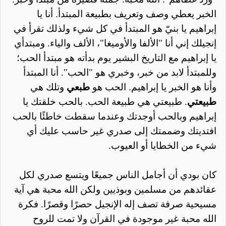
الخبر يعطي وصف وتعريف بطبيعة المبتدأ. أنا يا
إبراهيم يا بنيّ هو المبتدأ في كل شيء ولذلك تقرأ في
إنجيلك إني أنا "الألفا والأوميغا"، الألف والياء. ومبتدأي
يا إبراهيم مع التاريخ البشير يوم بدأته هو مبتدأ الحب؛
وللمبتدأ لابد من خبر، وخبري هو "الحب". أنا المبتدأ
وأنا هو الخبر يا إبراهيم. الحب هو
طبعي
وتلك هي
طبيعتي
. طبيعتي هي طبيعة الحب. بالحب خلقتك يا
إبراهيم وبالحب أوجدتك وعندما سقطت خاطئًا بالحب
افتديتك وضممتك إلى صدري غير حاسب عليك أي
شيء من الخطايا أو العيوب.
كان بودي أن أجامل الناس جميعًا ويتسع صدري لكل
عقائدهم من مسلمين وبوذيين ولكن الله محبة هي آية
مسيحية صرفة تصف إله الإنجيل حصرًا وقصرًا. فكرة
الله محبة غير موجودة في القرآن ولا تمت للروح