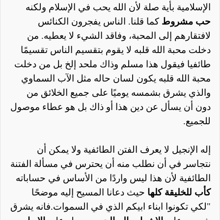
الإسلامية بأية صلة لأن الله يحب في الإسلام ولكنه
حب مشروط
كما قلنا. الناس يفجرون الكنائس
لافتقارهم إلى المحبة، وفاقد الشيء لا يعطيه. من
دخلت محبة الله قلبه لا يقوم بتقسيم الناس تقسيمًا
طائفيا فيقول هذا مسلم وذاك ملحد إلخ بل من دخلت
محبة الله قلبه يكون لسان حاله مثل الآب السماوي
والذي يشرق بشمسه يوميًا على جميع الخلائق من
دون أن يسأل عن دين هذا أو ذاك بل هو عطاء موصول
للجميع.
إله الإنجيل لا يعرف الفتن الطائفية ولا يمكن أن
نتجاسر في أن نطلب منه أن يحترس في مسألة الفتنة
الطائفية لأن هذا ليس واردًا من الأساس في حساباته
كأب للخليقة كلها
حيث دعانا المسيح إليه موضحًا
"لكي تكونوا ابناء ابيكم الذي في السموات.فانه يشرق