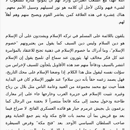
الله عهدًا مع الشعب العبراني وأراد لهم أن يكونوا منارة للشعوب لا
لشيء فيهم ولكن لأجل أن كلامه هو نور لسبيلهم وسبيل الأمم معهم.
هناك عِشـرة في هذه العلاقة كمن يعاشر القوم ويصبح منهم وهم أهلاً
لهم.
يلقون باللائمة على المسلم في تركه الإسلام ويشددون على أن الإسلام
هو دين السلام وليس دين السيف كما يقول من يعتبرونهم "خصوم
الإسلام"، وما أدراك ما خصوم الإسلام في ذهنية تجنح للاعتقاد بالمؤامرة
عند كل فكر مخالف لها. يثورون عند سماع أي تلميح يقول إن الإسلام
انتشر بالسيف ودفاعاً منهم ضد هذه الأقاويل يلجأون للسيف لإخراس من
سوّلت نفسه ليقول مثل هذا الكلام. إذا وضعنا الإسلام على محك التاريخ،
فهل يصمد زعمه حقاً بأنه دين سلام؟ عند ظهور الإسلام كان في البداية
هشاً حيث تبع محمد مجموعة من العبيد وعامة الناس مثل بلال بن رباح
وغيره. تثبيت الإسلام في جزيرة العرب وخارجها جاء على إثر معارك
طاحنة ودخول محمد إلى مكة فاتحاً منتصراً لا بحفنة من الرجال كما
يزعمون بل بجيش عرمرم جبار هو قائده العسكري الفاتح. لا صراع فيما
بعد مع قريش بما أن محمد بات فاتح مكة وله يتم جمع الجباية وهو
صاحب السلطان السياسي الأوحد. بعد "فتح مكة" وفرض السيطرة