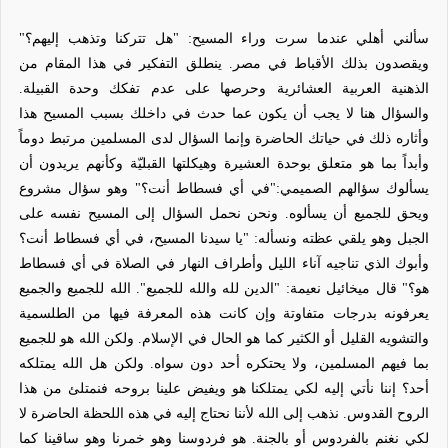
سألني أهلي عندما سرت وراء المسيح: "هل تتركنا وتذهب إليهم؟"
ويقصدون بذلك الأقباط في مصر. ينطلق التفكير في هذا المقام من
الذهنية العربية العشائرية وحرصها على عدم تفكك وحدة القبيلة.
والسؤال هنا لا يجب أن يكون عما حدث في داخلك بسبب المسيح هذا
وأثاره ذلك في حياتك الحاضرة وإنما السؤال لدى المسلمين مرتبط دوماً
وأبداً بما هو متعلق بوحدة العشيرة وهيكلتها القبليّة وكأنهم يريدون أن
يسألوك سؤالهم الصميمي:"في أي فسطاط أنت؟" وهو سؤال مشروع
ويحق للجميع أن يسألوه. ونحن نحمل السؤال إلى المسيح نفسه على
الجبل وهو يلقي عظته ونسأله: "يا سيدنا المسيح، في أي فسطاط أنت؟
وأبوك الذي تناجيه آناء الليل وأطراف النهار في الصلاة في أي فسطاط
هو؟" قال ميخائيل نعيمة: "الدين لله والله للجميع". الله للجميع والجميع
يعرفونه بدرجات متفاوتة وإن كانت هذه المعرفة فيها من الطلسمية
والتشويه القليل أو الكثير كما هو الحال في الإسلام. ولكن الله هو للجميع
بما فيهم المسلمين، ولا يحتكره أحد دون سواه. ولكن هل الله يمتلكه
أحد؟ إننا نأتي إليه لكي يمتلكنا هو ويفيض علينا بروحه فنمتلئ من هذا
الروح القدوس. نذهب إلى الله لأننا نحتاج إليه في هذه اللحظة الحاضرة لا
لكي نغنم بالفردوس أو بالجنة. هو فردوسنا وهو خمرنا وهو ساقينا كما