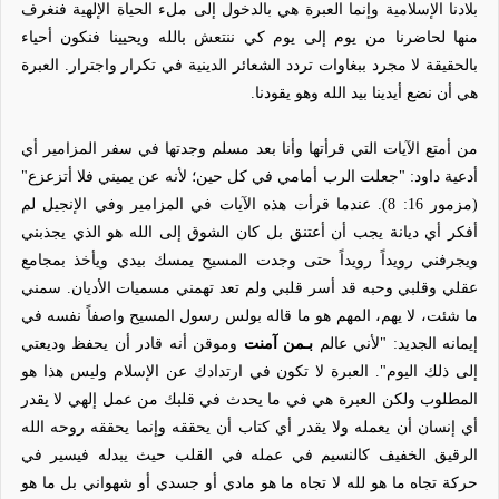
بلادنا الإسلامية وإنما العبرة هي بالدخول إلى ملء الحياة الإلهية فنغرف
منها لحاضرنا من يوم إلى يوم كي ننتعش بالله ويحيينا فنكون أحياء
بالحقيقة لا مجرد ببغاوات تردد الشعائر الدينية في تكرار واجترار. العبرة
هي أن نضع أيدينا بيد الله وهو يقودنا.
من أمتع الآيات التي قرأتها وأنا بعد مسلم وجدتها في سفر المزامير أي
أدعية داود: "جعلت الرب أمامي في كل حين؛ لأنه عن يميني فلا أتزعزع"
(مزمور 16: 8). عندما قرأت هذه الآيات في المزامير وفي الإنجيل لم
أفكر أي ديانة يجب أن أعتنق بل كان الشوق إلى الله هو الذي يجذبني
ويجرفني رويداً رويداً حتى وجدت المسيح يمسك بيدي ويأخذ بمجامع
عقلي وقلبي وحبه قد أسر قلبي ولم تعد تهمني مسميات الأديان. سمني
ما شئت، لا يهم، المهم هو ما قاله بولس رسول المسيح واصفاً نفسه في
إيمانه الجديد: "لأني عالم
بـمن
آمنت
وموقن أنه قادر أن يحفظ وديعتي
إلى ذلك اليوم". العبرة لا تكون في ارتدادك عن الإسلام وليس هذا هو
المطلوب ولكن العبرة هي في ما يحدث في قلبك من عمل إلهي لا يقدر
أي إنسان أن يعمله ولا يقدر أي كتاب أن يحققه وإنما يحققه روحه الله
الرقيق الخفيف كالنسيم في عمله في القلب حيث يبدله فيسير في
حركة تجاه ما هو لله لا تجاه ما هو مادي أو جسدي أو شهواني بل ما هو