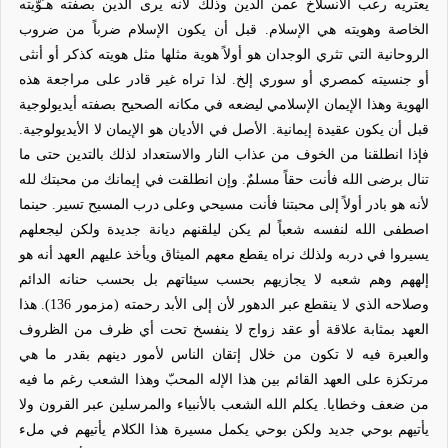
يعتريه رعب الانسلاخ عمن الدين وذلك لأنه يرى الدين بصفته هـُوّيته
الخاصة وهويته هي الإسلام. قبل أن يكون الإسلام ضرباً من ضروب
الروحانية التي تثري الوجدان هو أولاً هوية مثلها مثل هويته كذكر أو أنثى
أو جنسيته كمصري أو سوري إلخ. لذا تراه غير قادر على مراجعة هذه
الهوية وهذا الإيمان الإسلامي ليضعه في مكانه الصحيح بصفته أيديولوجية
قبل أن يكون عقيدة إيمانية. الأصل في الأديان هو الإيمان لا الأيديولوجية.
فإذا انطلقنا من الخوف من عذاب النار والاستعداد لذلك بالتدين حتى ما
تنال برضى الله فأنت حقاً مسلمٌ. وإن انطلقت في إيمانك من محبتك لله
لأنه هو بادر أولاً إلى محبتنا فأنت مسيحي وعلى درب المسيح تسير. حينما
اصطفى الله لنفسه شعباً لم يكن ليلقنهم ديانة جديدة ولكن ليجعلهم
يسيروا في دربه ولذلك نراه يقطع معهم الميثاق ويأخذ عليهم العهد أنه هو
إلههم وهم شعبه لا يجازيهم بحسب سيئاتهم بل بحسب حنانه الدائم
وصلاحه الذي لا ينقطع عبر الدهور لأن إلى الأبد رحمته (مزمور 136). هذا
العهد بمثابة علاقة أو عقد زواج لا ينفسخ تحت أي ظرف من الظروف
والعبرة فيه لا تكون من خلال إتقان الناس لأمور دينهم بقدر ما هي
مرتكزة على العهد القائم بين هذا الإله المحبّ وهذا الشعب رغم ما فيه
من ضعف وخطايا. يكلم الله الشعب بالأنبياء والمرسلين عبر القرون ولا
يأتيهم بوحي جديد ولكن بوحي يكمل مسيرة هذا الكلام يأتيهم في ملء