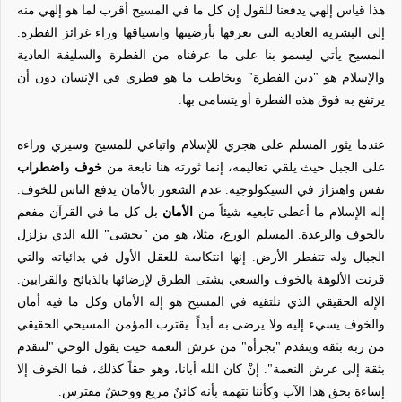
هذا قياس إلهي يدفعنا للقول إن كل ما في المسيح أقرب لما هو إلهي منه
إلى البشرية العادية التي نعرفها بأرضيتها وانسياقها وراء غرائز الفطرة.
المسيح يأتي ليسمو بنا على ما عرفناه من الفطرة والسليقة العادية
والإسلام هو "دين الفطرة" ويخاطب ما هو فطري في الإنسان دون أن
يرتفع به فوق هذه الفطرة أو يتسامى بها.
عندما يثور المسلم على هجري للإسلام واتباعي للمسيح وسيري وراءه
على الجبل حيث يلقي تعاليمه، إنما ثورته هنا نابعة من
خوف
و
اضطراب
نفس واهتزاز في السيكولوجية. عدم الشعور بالأمان يدفع الناس للخوف.
إله الإسلام ما أعطى تابعيه شيئاً من
الأمان
بل كل ما في القرآن مفعم
بالخوف والرعدة. المسلم الورع، مثلا، هو من "يخشى" الله الذي يزلزل
الجبال وله تتفطر الأرض. إنها انتكاسة للعقل الأول في بدائياته والتي
قرنت الألوهة بالخوف والسعي بشتى الطرق لإرضائها بالذبائح والقرابين.
الإله الحقيقي الذي نلتقيه في المسيح هو إله الأمان وكل ما فيه أمان
والخوف يسيء إليه ولا يرضى به أبداً. يقترب المؤمن المسيحي الحقيقي
من ربه بثقة ويتقدم "بجرأة" من عرش النعمة حيث يقول الوحي "لنتقدم
بثقة إلى عرش النعمة". إنْ كان الله أبانا، وهو حقاً كذلك، فما الخوف إلا
إساءة بحق هذا الآب وكأننا نتهمه بأنه كائنٌ مريع ووحشٌ مفترس.