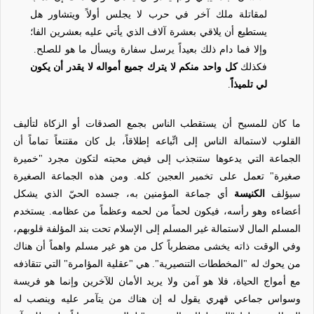
لمقاتلة ملك آخر في حرب لا يجلس أولاً ويتشاور هل
يستطيع أن يلاقي بعشرة آلاف الذي يأتي عليه بعشرين الفا؛
وإلا فما دام ذلك بعيداً يرسل سفارة ويسأل ما هو للصلح.
فكذلك
كل واحد منكم لا يترك جميع أمواله لا يقدر أن يكون
لي تلميذاً
.
ما كان للمسيح أن يستقطب الناس بجمع الصدقات أو الزكاة لتأليف
القلوب لاستمالة الناس إلى اتِّباعه إطلاقاً، بل كان مقتنعاً تماماً أن
الجماعة التي يدعوها ستنجذب إلى فيض محبته لتكون مجرد "خميرة
صغيرة" تعمل على تخمير العجين كله. ومن هذه الجماعة الصغيرة
سيؤلف
الكنيسة
أي جماعة المؤمنين به، جسده الحيّ الذي يشكل
أعضاءه وهو رأسه، فيكون لحماً من لحمه وعظماً من عظامه. يستخدم
المسلم المال لاستمالة غير المسلم إلى الإسلام تحت بند المؤلفة قلوبهم،
وفي الوقت ذاته يخشى مضطرباً كل من هو غير مسلم واهماً أن هناك
من يحوك له "المخططات التنصيرية". هي "عقلية المؤامرة" التي تتقاذفه
مع أمواج الحياة، فلا هو آمن ولا يريد الأمان للآخرين وإنما هو فريسة
وسواس جماعي قهري يقول له إن هناك من يتآمر عليه وينصب له