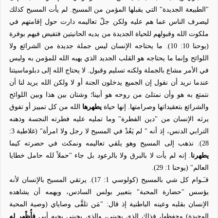
"الطبيعة الجديدة" التي يقبلها المؤمن من المسيح. لم يأت المسيح كذلك
ليصرف الناس عما هم عليه ولكن جلّ تعاليمه دارت حول إقامتهم في
ملكوت الله وقبولهم للحياة الجديدة من يديه الحانيتين فتفيض فيهم بوفرة
(يوحنا 10: 10). ما يحتاجه الإنسان ليس جملة جديدة من الشرائع ولا
اللوائح وإنما ما يحتاجه هو القلب الجديد الذي يهبه الله للمؤمن به وليس
في الأمر مشاع بالجملة ولكنه تسليم وقبول. لا يحتاج الله إلى دبلوماسيتنا
عندما نريد أن نقول إن الجميع يدخلون الجنة أو لا ولكن الله يريد لنا أن
نتمتع به هو وأن نمتلئ من روحه هو أبينا؛ وشتان بين هذا وبين اللوائح
والشرائع بتعقيداتها وصرامتها. إنها حياة
يطهرها
الله من كل تمييز أو تفوق
يرثه الإنسان من "دين الفطرة" وما تمليه عليه فطرته النجسة وذهنه
الترابي الدنس، إذ أنه " لم يَعُدْ في المسيح لا رجل ولا امرأة" (غلاطية 3:
28). نذهب إلى المسيح وهو يلقي تعاليمه ونمكث في حضرته كيما
يطهرنا
. إنه لم يأت لا بالبرق ولا بالرعود بل جاء "حملاً لله حامل خطايا
العالم" (يوحنا 1: 29).
قـَـوام كل شي بالمسيح (كولوسي 1: 17). يرتقي المسيح بالإنسان لأنه
يؤسس "حضارة المحبة" بتعبير بولس السادس، ويهمه أن يشاهده
الإنسان بقلبه وعينه الباطنية إذ قال: "مَن تلقَّى وصاياي (وصية المحبة
الوحيدة) وحفظها، فذاك الذي يحبني، والذي يحبني يحبه أبي
فأُظْهِر له