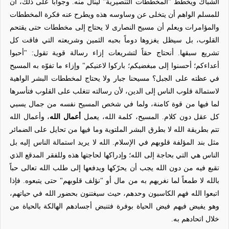
الشباك ويخطط "المخططات التنصيرية" لينال منه. وجواباً على ذلك، آن
للمسلم الواهم أن يتخلى عن وساوسه هذه ويطرح عنه فكرة المخططات
والمؤامرات ويعلم أن مسيح النصارى لا يحتاج إلى مخططات حتى يقتحم
القلوب، بل سيظل يغزوها دوماً بحبه الثمين وشريعته التي فاقت كل
تشريع سبقها. أنحتاج حقاً لتشريعات إزاء رسالة قوية تقول: "أحبوا
أعداءكم؛ أحسنوا إلى مبغضيكم؛ باركوا لاعنيكم" وإزاء ما تفوّه به المسيح
في عظته على الجبل؟ مسيحنا جبار ولا يحتاج لمخططات البشر الواهية
لاستمالة قلوب الناس إلى الدين، لأن رسالته تتغلب على القلوب فتأسرها
لما فيها من قوة كامنة، ولما في شخص المسيح نفسه من جمال يسبي
كل عقل دون كلام. المسيح، كلمة الله، يعمل
أعمال الله
، وأعمال الله
تتم بطريقة الله لا بطرق البشر الملتوية وما فيها من تحايل على الضمائر
مثل بند المؤلفة قلوبهم في الإسلام. الله لا يريد استمالة الناس إليه بل
الناس هي التي بحاجة إلى الله؛ وإدراكها لحاجتها هذه وللفقر المدقع الذي
تقبع فيه من دون الله يجب أن يحرّكها ويدفعها إلى طلب الله تعالى حباً
بالله لا طمعاً لما نغريهم به من مال أو "نؤلف قلوبهم" حتى يتبعوه. فإذا
اتبعوا الله فهم الكاسبون وحدهم، حيث سيغتنون بحضور الله في حياتهم،
وهو يفيض فيهم فيض الحياة بوفرة فتنبض أجسادهم الهالكة بالحياة من
خلال اتحادهم به.