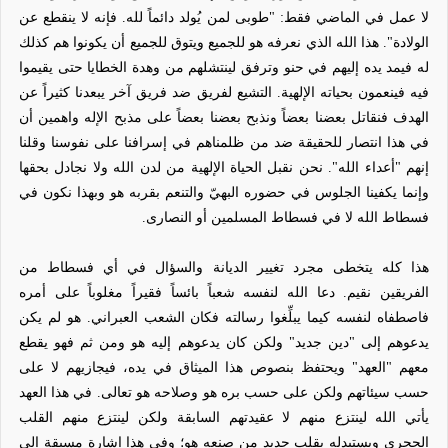
لا عمل في الماضي فقط: "طوبى لمن يُولد دائماً لله. فإنه لا ينقطع عن
الولادة". هذا الله الذي نعرفه هو للجميع ويتوق للجميع أن يكونوا هم كذلك
له فيمد يده إليهم في حنو وترفق لينتشلهم من وهدة الخطايا حتى يقيموا
فيه فينعمون بحياته الإلهية. التشيع لفريق ضد فريق آخر يبعدنا كثيراً عن
الهدف فنقاتل بعضنا بعضاً ونذبح بعضنا بعضاً على مذبح الإله واهمين أن
في هذا انتصار للحقيقة ضد من ظلمناهم في إسرافنا على نفوسنا وقلنا
إنهم "أعداء الله". نحن نقبل الحياة الإلهية من لدن الله ولا نجادل بحقها
وإنما يكفينا الجلوس في حضوره البهيّ والتنعم بقربه هو وبهذا نكون في
فسطاط الله لا في فسطاط المسلمين أو النصارى.
هذا كله يتخطى مجرد تغيير الديانة والسؤال في أي فسطاط من
الفريقين نقيم. دعا الله لنفسه شعباً بائساً فقيراً مغلوباً على أمره
فاصطفاه لنفسه كيما يبلِّغوا رسالته فكان الشعب العبراني. هو لم يكن
يدعوهم إلى "دين جديد" ولكن كان يدعوهم إليه هو ومن ثم فهو يقطع
معهم "العهد" ويحتفظ بنصوص هذا الميثاق في يده، فيجازيهم لا على
حسب سيئاتهم ولكن على حسب بره هو وصلاحه هو تعالى. في هذا العهد
يأتي الله لينتزع منهم لا عقيدتهم السابقة ولكن لينتزع منهم القلب
الحجري ويستبدله بقلب جديد من صنعه هو؛ وفي هذا إشارة مسبقة إلى