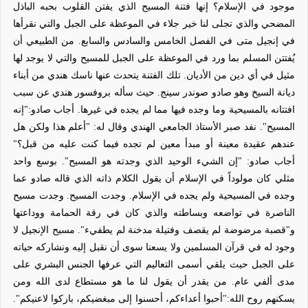
موجود في الإسلام؟ إنها فتنة المسيح الذي يفتن القلوب بحبه الباذل
المضحي والذي تجلى لنا خير جلاء في الموعظة على الجبل والتي نقرأها
في إنجيل متى في الفصل الخامس والسادس والسابع. من الطبيعي أن
يُفتتن المسلم بما ورد في الموعظة على الجبل للمسيح والتي لا يوجد لها
مثيل في أي دين من الأديان. تلك الفتنة يتحدث عنها ناسك هندي من أبناء
ديانة السيخ وهو صادو صوندر سينج. حيث سأله بروفسور هندي عن سبب
افتتانه بالمسيحية وما وجده فيها مما لم يجده في غيرها. أجاب صادو:"إنه
المسيح". نفد صبر الأستاذ الجامعي الهندي وقال له: "أعلم هذا ولكن هل
عندهم عقيدة معينة أو مبدأ معين لم تجده فيما كنت عليه من قبل؟"
أجاب صادو: "إن الشيء الوحيد الذي وجدته هو المسيح". بوسع واحد
مثلي كان مولوداً في الإسلام أن يقول الكلام ذاته الذي قاله صادو عما
وجده في المسيحية ولم يجده في الإسلام. وجدت المسيح. وجدت مسيح
الناصرة في تواضعه وبساطته والذي كان في رقة الحمامة ووداعتها
و"قصبة مرضوضة لم يقصف وفتيلة مدخنة لم يطفيء". مسيح الإنجيل لا
وجود له في قرآن المسلمين ولا يسعنا سوى أن نقبل إليه ونشاركه حياته
على الجبل حيث يلقي أسمى التعاليم التي عرفها الجنس البشري على
مدى ألفي عام. من يقدر أن يقول لنا ما هو مستطاع لدى الله ومن
يسكنهم روح الله:"أحبوا أعداءكم، أحسنوا إلى مبغضيكم، باركوا لاعنيكم".