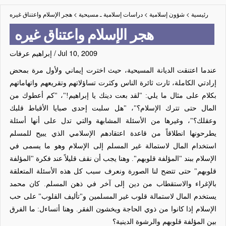
رئيسية
>
شؤون إسلامية
>
دراسات إسلامية ـ مسيحية
>
هجر الإسلام واعتناق غيره
هجر الإسلام واعتناق غيره
Jul 10, 2009
/
إبراهيم عرفات
عندما اعتنقت الديانة المسيحية، حيث اخترت إيماني ولأول مرة بمحض
إرادتي الكاملة، ثارت ثائرة الناس وكثرت تساؤلاتهم وتقريعهم واتهاماتهم
بكلام على مثال ما يلي: "لقد بعت دينك يا إبراهيم!"، "كم أعطوك من
المال حتى تترك الإسلام؟"، "هل سلبت إحدى صبايا الأقباط قلبك
وعقلك؟"، وغيرها من الأسئلة المشابهة والتي تدل على أنها أسئلة
يطرحونها انطلاقاً من قاعدة اعتقادهم الإسلامي الذي يبيح للمسلم
استخدام المال لاستمالة غير المسلم إلى الإسلام وهو ما يسمى في
الإسلام ببند "المؤلفة قلوبهم". وهنا يجب أن نقف قليلاً عند فكرة "المؤلفة
قلوبهم" حتى تتضح لنا الصورة ونعرف سبب كل هذه الأسئلة المتعلقة
بالإغراء والاستقطاب من دين إلى آخر في ذهن المسلم. كان محمد
يستخدم المال لاستمالة قلوب غير المسلمين و"تأليف القلوب" على حب
الإسلام إذا كانوا من ذوي الحاجة ويخشون الفقر. وهنا أتساءل: ما الفرق
بين المؤلفة قلوبهم والرشوة الدينية؟