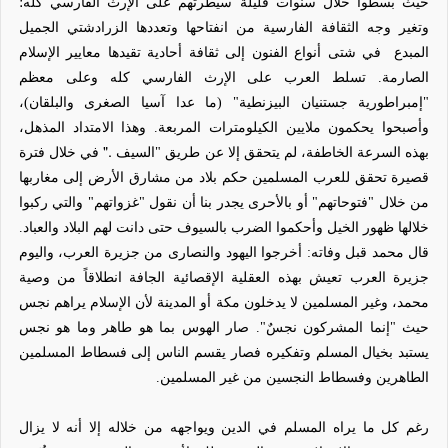
حيث بسطوا خلال سنوات قليلة سيطرتهم على الإرث الفارسي كله؛
وتغير وجه الثقافة الفارسية من انفتاحها وتعددها الزرادشتي الجميل
المبدع
في شتى أنواع الفنون إلى ثقافة أحادية تقيدها معايير الإسلام
الصارمة. تسلط العرب على الإرث الفارسي كله وعلى معظم
"إمبراطورية جستنيان البيزنطية" (ما عدا آسيا الصغرى والبلقان)،
وأصبحوا يحكمون ملايين الكيلومترات المربعة. وهذا الامتداد المذهل،
".
بهذه السرعة الخاطفة، لم يتحقق إلا عن طريق "السيف
في خلال فترة
قصيرة تحقق للعرب المسلمين حكم بلاد من مشارق الأرض إلى مغاربها
من خلال "فتوحاتهم" أو بالأحرى يجدر بنا أن نقول "غزواتهم" والتي ركبوا
خلالها ظهور الخيل وأحكموا الضرب بالسيوف حتى دانت لهم البلاد والعباد.
قال محمد قبل وفاته: أخرجوا اليهود والنصارى من جزيرة العرب، واليوم
جزيرة العرب تعيش بهذه العقلية الإقصائية الجافة انطلاقاً من وصية
محمد، وغير المسلمين لا يدخلون مكة أو المدينة لأن الإسلام يراهم نجس
حيث "إنما المشركون نجسٌ". صار الهوس بما هو طاهر وما هو نجس
يستبد بخيال المسلم وتفكيره فصار يقسم الناس إلى فسطاط المسلمين
الطاهرين وفسطاط النجسين من غير المسلمين.
رغم كل ما يراه المسلم في الدين ويواجهه من خلاله إلا أنه لا يزال