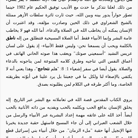
من ذلك. لعلنا نتذكر ما حدث مع الأديب توفيق الحكيم عام 1982 حينما
تصوّر حواراً يدور بينه وبين الله، حيث ثارت ثائرة سلطات الأزهر ممثلة
بالشيخ الشعراوي في ذلك الحين وصادرت مؤلفه، وقد اعتبرت أن
الإنسان يمكنه أن يخاطب الله في الصلاة والدعاء، أما الله فهو لا يخاطب
عامة البشر وإنما الأنبياء فقط. أما الصلاة المسيحية فتنطلق من إله
ناطق
بالكلمة ويحب أن يسمعنا نحن- وليس فقط الأنبياء- إذ يقول على لسان
عريس النشيد "أسمعيني صوتك" ويعقب هذا صوته الحاني الهاتف في
أعماق النفس التي تناجيه وطرق كلامه المتنوعة لمن يناجونه بالدعاء
والصلاة. يقول أيضا في سفر إشعياء 1: 8: "هلم
نتحاجج
"، وهذا يعني أنه لا
يكتفي بالإصغاء لنا ولكل ما في جعبتنا بل يرد علينا في أبوّته بطريقته
الخاصة، وما أكثر طرقه في الكلام لمن يطلبونه بصدق.
يروي الكتاب المقدس قصة الله في تعاملاته مع البشر عبر التاريخ. إله
يخلق الإنسان بدافع الحب ويكلمه بالحب ويفديه من ذاته الأنانية بالحب
أيضاً. أخذ الله على عاتقه مهمة إعداد البشرية عبر الأنبياء والرسل من
خلال الشعب العبراني إلى أن جاء المسيح فاستهل حقبة جديدة يخبرنا
عنها الإنجيل أنها حقبة "ملء الزمان". من خلال أنبياء بني إسرائيل قطع