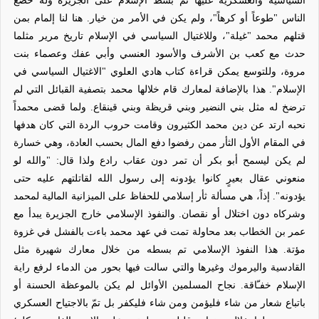
السياسية والعسكرية عليها تم بسط الإسلام على الجزيرة وله خضع
الناس "طوعاً أو كرهاً"، ولم يكن في الأمر من خيار. هنا لنا إلمام بمن
قتلهم محمد "غيلة"، وللاغتيال السياسي في الإسلام تاريخ مرير مثلما
حدث مع كعب بن الأشرف والأسود العنسي وأبي عفك وعصماء بنت
مروة، وللتوسع يمكن قراءة كتاب هادي العلوي "الاغتيال السياسي في
الإسلام". هذا بالإضافة لمعارك قام خلالها محمد بتصفية القبائل التي لم
ترضخ له مثل بني النضير وبني قريظة وبني قينقاع. ولما قضى محمداً
نحبه ارتد عن دين محمد الكثيرون وقامت حروب الردة التي كان هدفها
في المقام الأول الثأر ممن رفضوا دفع المال بحسب العادة، وهي خسارة
لم يكن ليسمح أبو بكر أن تمر دون عقاب رادع ولذا قال: "والله لو
منعوني عقال بعيرٍ كانوا يؤدونه إلى رسول الله لقاتلتهم عليه حتى
يؤدونه". إذاً، هي مسألة ثأر إسلامي للحفاظ على الميزانية المالية لمحمد
وشركاه دون اختلال أو نقصان. والنفوذ الإسلامي خارج الجزيرة يبدأ مع
عمر بن الخطاب بعد محاولة تمت في عهد محمد باءت بالفشل في غزوة
مؤتة. هذا النفوذ الإسلامي تم بسطه من خلال معارك شهيرة مثل
القادسية واليرموك وغيرها والتي سالت فيها بحور من الدماء لرفع راية
الإسلام خفـّاقة. نجاح المسلمين الأوائل لم يكن بالموعظة الحسنة أو
باتباع شعار من شاء فليؤمن ومن شاء فليكفر بل تمّ بالاجتياح العسكري