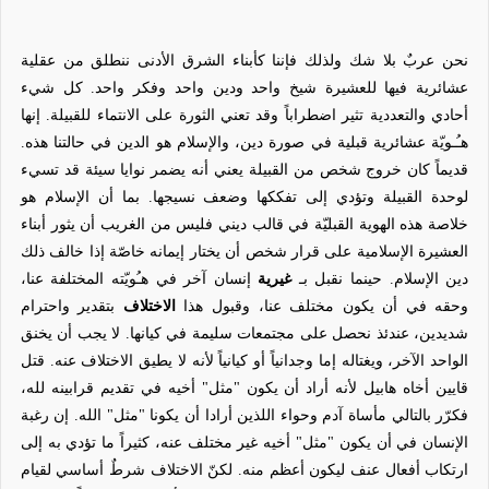
نحن عربٌ بلا شك ولذلك فإننا كأبناء الشرق الأدنى ننطلق من عقلية
عشائرية فيها للعشيرة شيخ واحد ودين واحد وفكر واحد. كل شيء
أحادي والتعددية تثير اضطراباً وقد تعني الثورة على الانتماء للقبيلة. إنها
هـُـويّة عشائرية قبلية في صورة دين، والإسلام هو الدين في حالتنا هذه.
قديماً كان خروج شخص من القبيلة يعني أنه يضمر نوايا سيئة قد تسيء
لوحدة القبيلة وتؤدي إلى تفككها وضعف نسيجها. بما أن الإسلام هو
خلاصة هذه الهوية القبليّة في قالب ديني فليس من الغريب أن يثور أبناء
العشيرة الإسلامية على قرار شخص أن يختار إيمانه خاصّة إذا خالف ذلك
دين الإسلام. حينما نقبل بـ
غيرية
إنسان آخر في هـُويّته المختلفة عنا،
وحقه في أن يكون مختلف عنا، وقبول هذا
الاختلاف
بتقدير واحترام
شديدين، عندئذ نحصل على مجتمعات سليمة في كيانها. لا يجب أن يخنق
الواحد الآخر، ويغتاله إما وجدانياً أو كيانياً لأنه لا يطيق الاختلاف عنه. قتل
قايين أخاه هابيل لأنه أراد أن يكون "مثل" أخيه في تقديم قرابينه لله،
فكرّر بالتالي مأساة آدم وحواء اللذين أرادا أن يكونا "مثل" الله. إن رغبة
الإنسان في أن يكون "مثل" أخيه غير مختلف عنه، كثيراً ما تؤدي به إلى
ارتكاب أفعال عنف ليكون أعظم منه. لكنّ الاختلاف شرطٌ أساسي لقيام