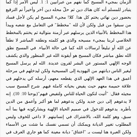
الزمان بمجيء المسيح كما نفهم من عبرانيين 1: 1. ليس الأمر إذا كما
يتبادر للمسلم أنه كان هناك دين ثم حلّ محله دين آخر وأخيراً تم الترقيع
بحضور دين نهائي يختم كل هذا. كلا! مجيء المسيح لم يكن لأجل فساد
من سبقوا من قبل ولكن لأن لله "مخطط" في التعامل مع شعبه ويبدأ
هذا المخطط بالأنبياء الذين يرسلهم عبر أزمنة متوالية ثم يختتم بالمخطط
الخلاصي لربنا بمجيء مسيحه والذي هو كلمته ونطقه المباشر لا نطقاً
عن الله أو تبليغاً لرسالات الله كما في حالة الأنبياء. في المسيح نطق
الله نطق مباشر فكان المسيح هو أيقونة الله غير المنظور والذي يكشف
الوجه الإلهي المستور عن البشر لقرون عديدة. الله لم يرسل المسيح
ليغير الناس ديانتهم من اليهودية إلى المسيحية ولكن ليدخلهم في مرحلة
أعمق في هذا العهد الإلهي الذي يقطعه معهم، أرسله كي يدخلهم في
علاقة حميمة معهم حيث يفيض بحياته كاملة فيهم. شرح المسيح سبب
مجيئه فقال: "أتيت لتكون الحياة للناس ولتفيض فيهم"(يوحنا 10: 10). إنه
لا يدعوهم إلى دين جديد ولكن يدعوهم لما هو أكبر وأعمق من الدين
بأطره. يدعوهم للدخول في صميم الحياة الإلهية ويشاركونه فيها بما أنه
سبق، وهو كلمة الله، بالاشتراك في إنسانيتهم. لا داعي للخوف وليس
المطلوب تغيير الديانة ويمكنك أن تسمي نفسك ما شئت من الأسماء
ولكن العبرة هنا ليست بـ "اعتناق" ديانة معينة كما هو جاري العرف في