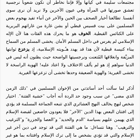
مجتمعات سليمة في كيانها وإلا فإننا نخاطر أن نكون شعوباً نرجسية
تعشق صورتها في المرآة وفي عيون الآخرين ولا نريد أن نرى سوى
أنفسنا. تطالعنا أخبار الصحف بين الحين والآخر عن أنباء تفيد بهجوم بعض
المسلمين على بيت قسيس قبطي أو بشن غارة من غاراتهم البربرية
على الكنائس القبطية.
الخوف
هو ما يحرك هذه الفئات هنا لأن الإله
الإسلامي لم يغرس في داخل المسلم الأمان. يخشى المسلم من السماح
ببناء كنيسة قبطية لأن هذا قد يهدد هـُـويته الإسلامية، إذ
يزعزع
ثوابتها
المزيَّفة وانغلاقها المُتعنت ونرجسيتها الواضحة حيث يظنون أنه ليس في
الدنيا سواهم إذ هو لم يألف الاختلاف ولا اعتاد عليه! الهوية الراسخة لا
تخشى الغيرية؛ والهوية الضعيفة وحدها تخشى أن تزعزعها الغيرية.
أذكر لما سألت أحد أساتذتي من الإخوان المسلمين في "ذلك الزمن
الذي مضى" عن سبب وجود حد الردة أنه أجاب "خشية الفتنة". اختيار
شخص لنهج يخالف النهج العشائري الذي تتبعه الجماعة المسلمة قد يؤدي
إلى افتتان البعض بهذا الدين "الآخر" فلا يعودون خاضعين لقبضة الإسلام
الذي يهيمن عليهم بسياسة "الدم والحديد" و"العصا والجزرة" و"الترغيب
والترهيب". وهنا نتساءل: ما هي الفتنة التي قد توجد في دين آخر غير
الإسلام والتي قد تؤدي بشخص ما إلى ترك الإسلام وافتتانه بما هو غير