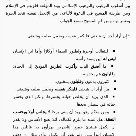
بين أسلوب الترغيب والترهيب الإسلامي وبند المؤلفة قلوبهم في الإسلام
وبين طريقة المسيح في الدعوة لاتِّباعه. من الإنجيل نفسه نتخذ العبرة
ونعتبر بها، ومن فمِ المسيح نسمع الجواب:
* إن أراد أحد أن يتبعني فليكفر بنفسه ويحمل صليبه ويتبعني
للثعالب أوجرة ولطيور السماء أوكارًا وأما ابن الإنسان
ليس له
أين يسند رأسه.
ما
أضيق
الباب و
أكرب
الطريق المؤديّ إلى الحياة؛
و
قليلون
هم يجدونه.
كثيرون يدعون و
قليلون
ينتخبون.
من أراد ان يتبعني
فلينكر بنفسه
ويحمل صليبه ويتبعني
الذي يريد أن يخلص حياته يخسرها، ولكن الذي يخسر
حياته في سبيلي يجدها
ومن منكم وهو يريد أن يبني برجا لا
يجلس أولا ويحسب
النفقة
؛ هل عنده ما يلزم لكماله، لئلا يضع الأساس ولا يقدر
أن يكمل فيبتدئ جميع الناظرين يهزأون به؛ قائلين هذا
الانسان ابتدأ يبني ولم يقدر أن يكمل. وأي ملك إن ذهب