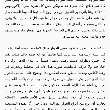
كلّ شيء نافع. كل شيء حلال، ولكن ليس كل شيء يبني" (1كورنثوس
10: 23). وهنا يأتي دور التمييز الروحي بروح الله فيما لله وما للجسد، بدل
أن نعتمد على ما هو حلال وما هو حرام. ما هو حلال قد لا يفيد ولا يبني،
وبالتالي يصبح من أعمال الجسد ولإرضاء الجسد بحسب الشريعة القديمة.
لذلك يؤكد بولس: "دعيتم إلى الحرية".
الحرية هي
المعيار مادامت تستمد
جذورها من محبة الله مباشرة.
بصفتنا عرب، نحن
لا نفهم معنى
الحوار
وذلك
لأننا منذ نعومة أظفارنا نلنا
في البيئة الإسلامية التي تربينا فيها تعاليماً عن إله صمد جاف صلب يقيم
في جمود ويطوقه صمت رهيب ويبقى صَمَداً إلى مدى الدهر، وكأن لا
حياة فيه ولا حركة. فانطبعت صورة هذا الإله في مخيلتنا وتجذرت في
وعينا الكامن وعقلنا الباطن حيث انعكس هذا بوضوح على أساليب الحوار
لدينا الذي تميّز بكونه حواراً من طرف واحد دوماً حيث يتكلم الله بينما
الإنسان أمام هذا الإله الصمد محكوم عليه بالصمت لا يجسر على
الاعتراض. ما نعرفه كمسلمين هو "مونولوج"، أي حوار من طرف واحد
وليس "ديالوج" أي حوار متبادل. التبادل يعني الأخذ والعطاء. الإسلام
يحارب أي نوع من أنواع الحوار مع الله. وفي حين أنَّ الصلاة المسيحية
هي ديالوج ومحادثة مع الله فالإسلام حيال هذا الإله الصمد لا يقرُّ بشيء