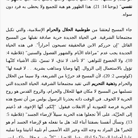
نفسي
" (يوحنا 14: 21). هذا الظهور هو هبة للجميع ولا يحظى به فرد دون
سواه.
جاء المسيح ليعتقنا من
طوطمية الحلال والحرام
الإسلامية، والتي تكبل
مجتمعاتنا الشرقية. في الحياة الجديدة حرية صادقة نقبلها من المسيح
القائل "إن حرركم الابن فبالحقيقة تصبحون أحراراً". في هذه الحياة
الجديدة يجب عدم "مراعاة الأيام والشهور الفصول والسنين" (غلاطية 4:
10)، ولا الخضوع للنواهي: "لا تأخذ، لا تذق، لا تمسّ، تلك الأشياء كلـّهـا
تؤول بالاستعمال إلى الزوال. إنّها وصايا ومذاهب بشرية. . . لا قيمة لها"
(كولوسي 2: 20)، لأن المسيح قد حررّنا من الشريعة، ولا سيما من الحلال
والحرام و
ذهنية التحريم
التي تقيد مجتمعاتنا الشرقية. الحياة الجديدة التي
نتسلمها من المسيح لا مكان فيها للحلال والحرام، والروح القدس هو روح
الحرية لا الخوف. في الوقت ذاته يحذرنا الرسول بولس من أن تصبح هذه
الحرية فرصة للعبودية أو الانفلات فيقول: "إنّكم، أيّها الإخوة، قد دُعيتم
إلى الحرِّيّة، على ألاّ تجعلوا هذه الحرية سبيلاً لإرضاء الجسد" (غلاطية 5:
13). ونسأل أنفسنا بصفتنا أبناء لله: هل ما نفعله هو لإرضاء الجسد أم هو
للخير؟ هل المراد به وجه الله وخير الله الأسمى أم تلبية أنانيتنا وما تمليه
علينا أهواؤنا المتقلـّبة؟ لذلك يقول الإنجيل: "كلّ شيء حلال، ولكن ليس