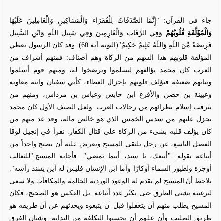
جاء في القرآن: "إِنَّمَا الصَّدَقَاتُ لِلْفُقَرَاء وَالْمَسَاكِينِ وَالْعَامِلِينَ عَلَيْهَا
وَالْمُؤَلَّفَةِ قُلُوبُهُمْ
وَفِي الرِّقَابِ وَالْغَارِمِينَ وَفِي سَبِيلِ اللّهِ وَابْنِ السَّبِيلِ
فَرِيضَةً مِّنَ اللّهِ وَاللّهُ عَلِيمٌ حَكِيمٌ"(التوبة آية 60). وقد كان الرسول يعطي
المؤلفة قلوبهم هذا السهم من الزكاة وهم أصناف: فمنهم أشراف من
العرب كان محمد يؤالفهم ليسلموا ويرضخوا له، ومنهم قوم أسلموا
ونياتهم ضعيفة فيؤلف قلوبهم بإجزال العطاء، كأبي سفيان وابنه معاوية
وعيينة بن حصن والأقرع ابن حابس وعباس بن مرداس، ومنهم من
يترقب إسلام نظرائهم من رجالات العرب. ولعل الصنف الأول كان محمد
يجزل عليهم من سدس الخمس الذي هو خالص ماله، وقد عد منهم من
كان يؤلف قلبه بشيء من الزكاة على قتال الكفار. نقرأ في إنجيل لوقا
الفصل التاسع، عن رجل يلتقي المسيح ويعرض عليه أن يصبح واحداً من
أتباعه بقوله: "أتبعك، يا سيد، أينما تمضي". فأجابه المسيح:"للثعالب
أوجرة ولطيور السماء أوكارًا وأما ابن الإنسان فليس له أين يسند رأسه".
نلاحظ أنّ المسيح لم يقدم له الوعود الوردية الحالمة والمكافآت ولا سعى
لترغيبه بشتى الطرق حتى يكثّر عدد أتباعه. بل العكس هو الصحيح، فكان
المسيح يطلب منهم أن يتعقلوا قبل أن يتبعوه ويحدثهم عن أن طريقه هو
طريق الصليب وأن عليهم أن يحسبوا التكلفة من البداية. وشتان الفرق