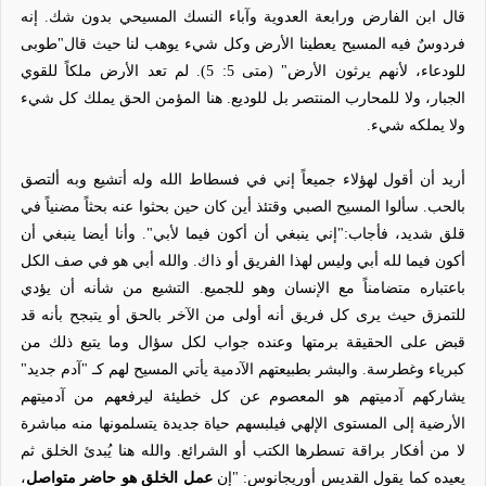
قال ابن الفارض ورابعة العدوية وآباء النسك المسيحي بدون شك. إنه
فردوسٌ فيه المسيح يعطينا الأرض وكل شيء يوهب لنا حيث قال"طوبى
للودعاء، لأنهم يرثون الأرض" (متى 5: 5). لم تعد الأرض ملكاً للقوي
الجبار، ولا للمحارب المنتصر بل للوديع. هنا المؤمن الحق يملك كل شيء
ولا يملكه شيء.
أريد أن أقول لهؤلاء جميعاً إني في فسطاط الله وله أتشيع وبه ألتصق
بالحب. سألوا المسيح الصبي وقتئذ أين كان حين بحثوا عنه بحثاً مضنياً في
قلق شديد، فأجاب:"إني ينبغي أن أكون فيما لأبي". وأنا أيضا ينبغي أن
أكون فيما لله أبي وليس لهذا الفريق أو ذاك. والله أبي هو في صف الكل
باعتباره متضامناً مع الإنسان وهو للجميع. التشيع من شأنه أن يؤدي
للتمزق حيث يرى كل فريق أنه أولى من الآخر بالحق أو يتبجح بأنه قد
قبض على الحقيقة برمتها وعنده جواب لكل سؤال وما يتبع ذلك من
كبرياء وغطرسة. والبشر بطبيعتهم الآدمية يأتي المسيح لهم كـ "آدم جديد"
يشاركهم آدميتهم هو المعصوم عن كل خطيئة ليرفعهم من آدميتهم
الأرضية إلى المستوى الإلهي فيلبسهم حياة جديدة يتسلمونها منه مباشرة
لا من أفكار براقة تسطرها الكتب أو الشرائع. والله هنا يُبدئ الخلق ثم
يعيده كما يقول القديس أوريجانوس: "إن
عمل الخلق هو حاضر متواصل
،