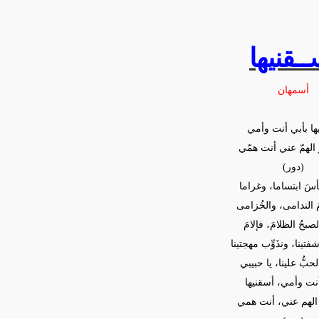
ــقنيها
أسمهان
ها بأبي أنت وأمي
 الهمّ عني أنت همّي
(دور)
أسَ ابتساما، وغراما
َ الندامى، والخُزامى
الصبحُ الظلامَ، فإلامَ
هْ شفتينا، ونذَوِّب مهجتينا
حبُّ علينا، يا حبيبي
نت وأمي، أسقنيها
و الهم عني، أنت همي