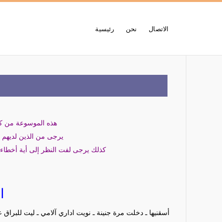
الاتصال
نحن
رئيسية
هذه الموسوعة من كلم
يرجى من الذين لديهم ك
كذلك يرجى لفت النظر إلى أية أخطاء 
ا
أسقنيها ـ دخلت مرة جنينة ـ نويت اداري آلامي ـ ليت للبراق عي