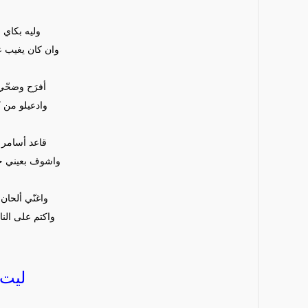
وليه بكاي 
وان كان يغيب ع
أفرَح وضحّي
وادعيلو من ك
قاعد أسامر خ
واشوف بعيني جم
واغنّي ألحان 
واكتم على الن
ليت 