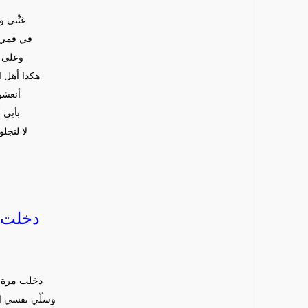
غنِّني 
في فمي 
وعلى 
هكذا أهل ا
أنعشوه
بأبي 
لا لتجل
دخلت
دخلت
مرة
وسلّي نفسي
ا