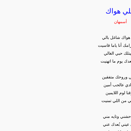
لي هواك
أسمهان
 هواك شاغل بالي
مك أنا ياما قاسيت
تلك حبي الغالي
دك يوم ما اتهنيت
 وروحك متفقين
دي عالحب أمين
َقنا لوم اللايمين
 من اللي تمنيت
احشني وتايه مني
عيني بُعدك عني