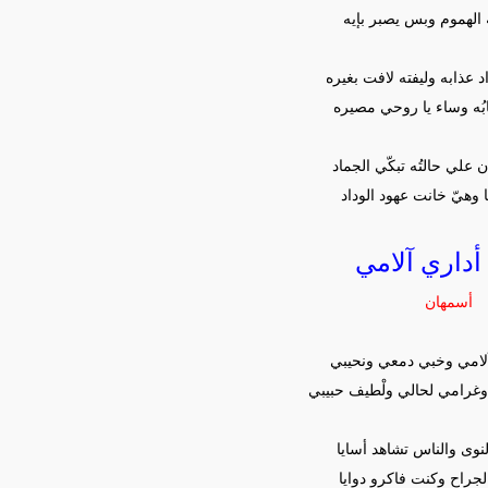
الهموم وبس يصبر بإيه
د عذابه وليفته لافت بغيره
بُه وساء يا روحي مصيره
علي حالتُه تبكّي الجماد
وهيّ خانت عهود الوداد
أداري آلامي
أسمهان
آلامي وخبي دمعي ونحيبي
رامي لحالي ولْطيف حبيبي
لنوى والناس تشاهد أسايا
الجراح وكنت فاكرو دوايا