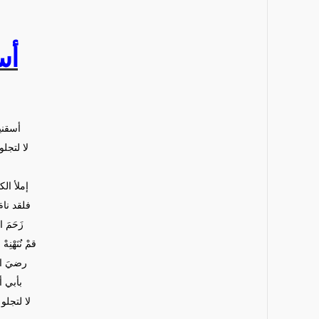
أس
أسقني
لا لتجلو
إملأ الك
فلقد نام
زَحَمَ 
قمْ نُنَهْنِ
رضيَ ال
بأبي أ
لا لتجل