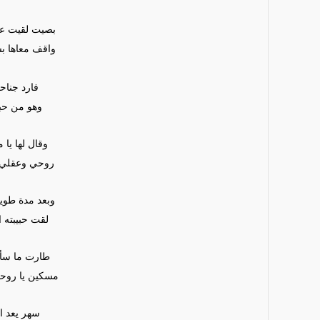
بصيت لقيت على
واقف معاها 
فارد جناحه
وهو من حبه
وقال لها يا 
روحي وعقلي 
وبعد مدة طو
لقت حبيبته ا
طارت ما سأل
مسكين يا روحي
سهر يعد ال