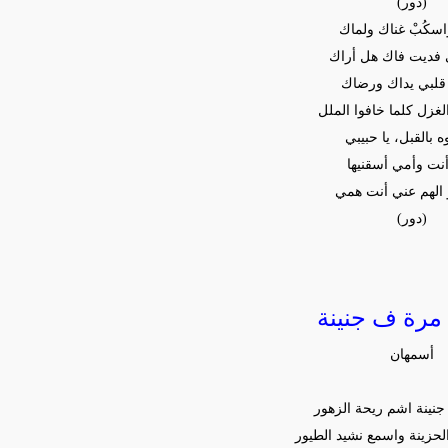
(دور)
واسكُبْ غناك ولماك
فديت فاك هل أراك
قلبي يداك ورضاك
لغزل كلما خافوا الملل
 بالقبل، يا حبيبي
أنت وأمي أسقنيها
و الهم عني أنت همي
(دور)
مر
ة ف
جنينة
أسمهان
جنينة اشم
ريحة
الزهور
لحزينة واسمع نشيد الطيور