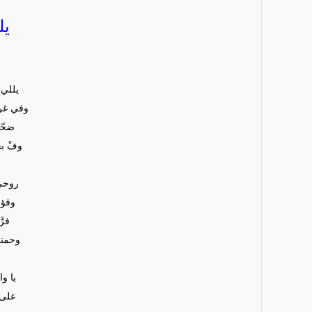
يل
يللي
وفي غرا
ضحّي
وفْ بع
روحي
وفؤا
فرّ
وحمني
يا و
على 