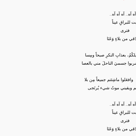
آه آه.. آه آه آه..
ت للبراقِ عيناً
فترى
اقي من بلاءٍ وَعَنَا
 ويلكُمُ، بعذابِ النكرِ صبحاً ومِسا
، ضربوا جسميَ الناحلَ مني بالعصا
وافعَلوا ماشِئتم جميعاً مِن بلا
تكم ويقيني موتُ شيء يُرتَجى
آه آه.. آه آه آه..
ت للبراقِ عيناً
فترى
اقي من بلاءٍ وَعَنَا