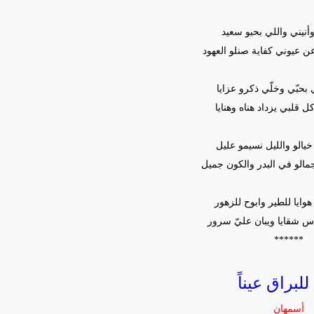
وأنيني واللي بحبو سعيد
ن عيوني كفاية صنلو العهود
 بحبّي وخلّي ذكرو عزايا
ل قلبي يزداد هناه وهنايا
يالو والليل نسيمو عليل
الو في البدر والكون جميل
هوايا للطير وابوح للزهور
اس شقايا ويبان عليّ سرور
******
للبراق عيناً
أسمهان