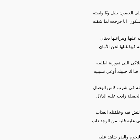
 الغصون بلبل ويّا وليفته
بسكون
انا فرحت لما شفته
 عليها وبيراعيها بحنان
 فيها غنلها لحن
الأمان
ملاكي اللي تعوزية اطلبيه
فداك حبيبك أوعي
تسيبيه
يلة في شرب كاس الوصال
لجميلة زادت عليه
الدلال
تش فيه وخلفتله العذاب
 عليه قلبه من الوجد داب
نجوم والبدر شاهد عليه