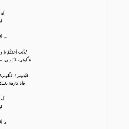
آه 
لي
ما أل
عُذِّبَت أختُكُمُ يا
غلَّلوني، قَيَّدوني
قَيِّدوني!
غَلِّلوني!
فأنا كارهةٌ بغي
آه 
لي
ما أل