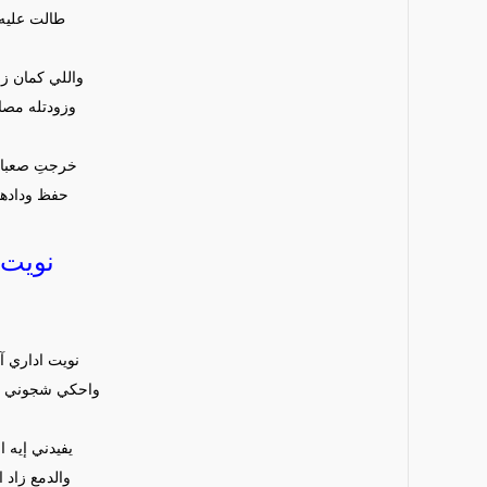
طالت عليه 
واللي كمان زا
وزودتله مصا
خرجتِ صعبان 
حفظ ودادها 
نويت 
نويت اداري 
واحكي شجوني وغ
يفيدني إيه ا
والدمع زاد 