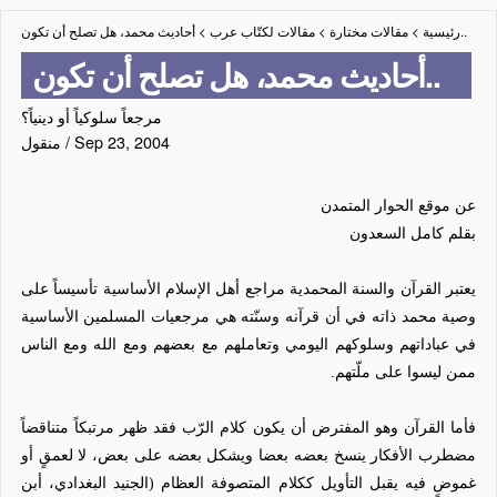
أحاديث محمد، هل تصلح أن تكون..
رئيسية
>
مقالات مختارة
>
مقالات لكتّاب عرب
>
أحاديث محمد، هل تصلح أن تكون..
مرجعاً سلوكياً أو دينياً؟
Sep 23, 2004
/
منقول
عن موقع الحوار المتمدن
بقلم كامل السعدون
يعتبر القرآن والسنة المحمدية مراجع أهل الإسلام الأساسية تأسيساً على
وصية محمد ذاته في أن قرآنه وسنّته هي مرجعيات المسلمين الأساسية
في عباداتهم وسلوكهم اليومي وتعاملهم مع بعضهم ومع الله ومع الناس
ممن ليسوا على ملّتهم.
فأما القرآن وهو المفترض أن يكون كلام الرّب فقد ظهر مرتبكاً متناقضاً
مضطرب الأفكار ينسخ بعضه بعضا ويشكل بعضه على بعض، لا لعمقٍ أو
غموضٍ فيه يقبل التأويل ككلام المتصوفة العظام (الجنيد البغدادي، أبن