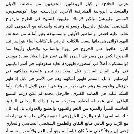
عربي، الحلاج) أو كبار الروحانيين الحقيقيين من مختلف الأديان
والفلسفات الروحية المشرقية الأخرى (زرادشت، بوذا، كونفشيوس،
لاوتسي وغيرهم)، ولكن لارتباك وغيبوبة للمنهج في الطرح وازدواج
للشخصي المتعلق بالرسول ونسوانه وعياله وأصحابه مع العمومي الذي
تغلب عليه قصص وأساطير الأولين والمنسوخة بغير أمانة من صحائف
اليهود (والتي هي ذاتها ليست بالكتاب الرباني بل كتابات أنبياء بنو إسرائيل
الذين تعاقبوا على الخروج في يهوذا والسامرة والجليل وأريحا منذ
الخروج الكبير من مصر في القرن الثاني عشر قبل الميلاد بقيادة موسى
(والمشكوك أصلاً في أسطورة ظهوره)، لغاية سقوطهم في أسر البابليين
في أوائل القرن السادس قبل الميلاد بعد تدمير عاصمة مملكتهم في
أورشليم، لا بل، استمر ظهور أنبيائهم وهم في الأسر في بابل إذ ظهر
حزقيال وناحوم وغيرهم حتى ظهور يسوع في القرن الأول للميلاد). وأما
السنّة فتلك هي الطامة الكبرى، فالرجل محمد لم يكن (رغم التلميع
الوافي الذي عمد له أحفاده ومؤرخو سيرته) ذلك الروحاني الرقيق
الحاشية المبرأ والمنزه من اللغو والشهوة والطمع والعدوان، بل إنه كان
ذلك السياسي البارع والرجل الغارق في الدنيوية وكان يغلب على تواصله
مع الرّب ومع الناس طابع النفاق والطموح الشخصي السياسي والتجاري
(حتى إن رجلاً كعليٍ مثلاً كان قياساً له وهو أبن العم والأصغر منه سناً،