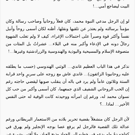
البيت ليضاجع أمي…!
لو إن الرجل مدعي النبوة محمد، كان فعلاً روحانياً وصاحب رسالة وكان
مؤمناً برسالته ولم يعتذر عن تلقيها ونقلها، أظنه لكان أسمى روحاً وأنبل
نفساً وأكثر قوة وصبراً على احتمالات الإغراء، كيف لا ولم تغلب الشهوة
رجالٌ دونه في الإدعاء وأكبر منه في البلاء… عشراتٌ بل المئات من
متصوفة الإسلام والمسيحية والبوذية والهندوسية والزرادشتية وغيرها…!
نذكر في هذا الباب العظيم غاندي… الوثني الهندوسي (حسب ما يطلقه
عليه روحانيونا الزائفون)… غاندي عاش مع زوجه على سريرٍ واحد قرابة
الستة وثلاثون عاماً ولم يرد في باله أن ينقلب صوبها ليقضي حاجته رغم
إن الحب الروحاني الشفيف الذي جمعهما، كان أسمى وأكبر من حب كل
نسوان محمد له، ورغم إن امرأته ووحيدته كانت الوفية له حتى النفس
الأخير… لماذا…؟
لأن الرجل كان منشغلاً بقضية تحرير بلاده من الاستعمار البريطاني ورغم
عدالة تلك القضية فالرجل لم يرفع عصا بوجه الإنجليز ولم يهرق في
كفاحه دمٌ ولم يدعو في خطبه إلى الجهاد وذبح العباد، ولا أفتى بشيء عن