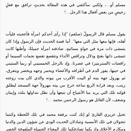
مسلم أو…، ولكني سأكتفي في هذه المقالة بحديثٍ ترافق مع فعلٍ
رخيصٍ من بعض أفعال هذا الرجل…!
يقول مسلم قال الرسولُ (صلعم) "إذا رأى أحدكم امرأة فأعجبته فليأت
أهله، فإنها معها مثل التي معها". أما قصة الحديث فإن الرسول وإذا كان
يتمشى ذات مرة في جولةٍ مسائيةٍ، صادفته امرأة جميلةٌ، وأظنها كانت
تتمشى ذاتها بغنج ودلال وتراقص الأثداء وتتقصع تقصع نجمات السينما أو
راقصات (الستربتيز) في عصرنا، وإذ بالرجل الخمسيني أو ربما الستيني
في حينها، يفور الدم في أطرافه والأعضاء ويحمر وجهه ويخضر ويتعرق،
ثم يهرول جهة بيته أو البيت الأقرب من بيوته والذي كان بيت زوجته
زينب، وبعد قرابة الربع ساعة خرج من بيته مهرولاً جهة المسجد ليطلق
قولته تلك التي يريد منا الأشياخ أن نتبعها وأن نظل نتداولها بتلذذ وإيمان
وشغف، لأن القائل هو رسول الرحمن محمد …!
تخيل عزيزي القارئ لو إنك كنت برفقة محمد في تلك اللحظة وكنتما
تتجولان في تلك الأمسية وتتبادلان الحديث الودي عن شؤون الدين والدنيا
ومكارم الأخلاق وإذ بكما تصادفكما تلك المغناج الجميلة الملفوفة الخصر