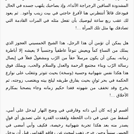
المشدودة الساقين الرجراجة الأثداء، وإذ بصاحبك يلتهب جسده في الحال
فيودعك قائلاً أتنتظرني هنا لأفرغ حاجتي في بيت زينب وأعود.. ثم يعود
لك عقب ربع ساعة ليوصيك بأن تفعل مثله في المرات القادمة التي
تصادفك بها مثل تلك المرأة …!
هل يمكن أن تؤمن أن هذا الرجل، هذا الشيخ الخمسيني العجوز الذي
يملك من النساءٍ كماً ويعيش تنوعاً عاطفياً وجنسياً لا يعيشه إلا أباطرة
زمانه، يمكن أن يكون مرسلاً حقاً من الرّب ومشغولٌ فعلاً في إيصال
رسالة الرّب وبناء مجتمع الرحمة والعدل والسلام والحب، ويملك فوق
هذا هكذا نفس شهوانية وحسية (وسخة) بحيث تتوتر وتتغلب على نوازع
الحكمة في بحر ثوانٍ بحيث يفارق طريقه ليلج بيته ويغتصب زوجته، ثم
يخرج وقد تخفف من شهوته فغدا حكيم زمانه وجاء ينصحنا بمكارم
الأخلاق …!
أقسم لو إنه كان أبي ذاته وفارقني في وضح النهار ليدخل على أمي،
لسقط من عيني في ذات اللحظة ولفقدت القدرة على تصديق أي قولٍ
يصدر منه بعد هكذا تجربة شهوانية رخيصة، فكيف وأبي أمضى في
الحبس سنيناً وحين خرج، ذهب ليبحث عن رفاقه القدامى قبل أن يدخل