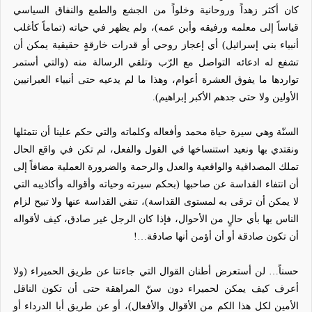
كان أكثر زهداً وروحانية وخلواً من الجشع والطمع والنفاق السياسي
قياساً إلى معلمه ورفيقه وأبن عمه)، ولم يظهر في حياته (تماماً كأغلب
أنبياء بني إسرائيل) أي إعجاز روحي أو قدرات خارقةٍ حقيقية يمكن أن
تشفع له ادعائه التواصل مع الرّب وتلقي الرسالة منه (والتي أستمر
تواردها ما يفوق العشرة أعوام، وهذا ما لم يدعيه حتى أنبياء العبرانيين
الأولين ولا حتى جدهم الأكبر إبراهيم).
السنّة وهي سيرة حياة محمد وأفعاله وكلماته والتي حكم علينا أن نتمثلها
ونقتدي بها ونعيد استنساخها في القول والفعل، لم تكن في واقع الحال
تملك المصداقية والواقعية والعدل والرحمة والضرورة العملية مضافاً إلى
أن انتفاء القداسة عن صاحبها (بحكم سيرته وحياته وأقواله وأكاذيبه التي
لا يمكن أن ترقى به لمستوى القداسة)، تنفي القداسة عنها ولا تبيح لزام
الناس بها بأي حالٍ من الأحوال، فإذا كان الرجل غير صادق، كيف لأقواله
أن تكون صادقة أو أن أؤمن أنها صادقة…!
حسناً… لن أستعرض أطنان القوال التي جاءتنا عن طريق الحميراء (ولا
أعرف كيف يمكن لحميراء دون سنّ المراهقة حتى أن تكون الناقل
الأمين لكل هذا الكم من الأقوال والأفعال)، أو عن طريق أبا الدرداء أو