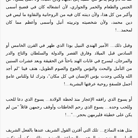
الجنس والطعام والخمر والجواري، لأن انشغاله كان في قضيةٍ أسمى
وأكبر من كل هذا، ولأن دينته كان فيه من الروحانية والنقاوة ما ليس في
دين محمد، ولأن شخصيته وتربيته أنبل وأسمى وأعظم مما كان
لمحمد…!
وقبل ذلك… الأمير الهندي النبيل بوذا الذي ظهر في القرن الخامس أو
السادس قبل الميلاد وفارق القصر والدولة والسلطان والتاج والدر
والمرجان، ليسرح في غابات الهند باحثاً عن الحقيقة وبعد عشرات السنين
من التأمل والبحث والبؤس والجوع والصوم الطويل، هتف فينا "لم أجد
الله ولكني وجدت بؤس الإنسان في كل مكان"، وترك لنا وللناس عامةٍ
أجمل فلسفةٍ روحية عرفتها البشرية…!
أو يسوع الذي رافقه الإعجاز منذ لحظة الولادة… يسوع الذي دعا للحب
وللحب وحده… يسوع الذي رحم الخاطئات وأوقف رجمهن قائلاً "من لم
يكن على خطيئة فليرمهن بحجر…"…!
مثل هذه النماذج… تلك التي أقترن القول الشريف عندها بالفعل الشريف
السامي المنزه من الرخص والوضاعة والدونية… تلك يمكن أن تكون