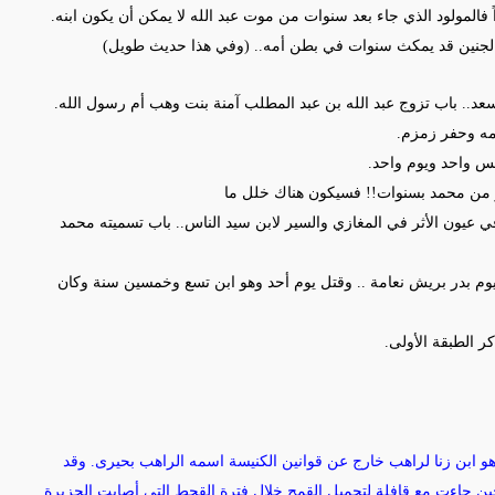
فالمولود الذي جاء بعد سنوات من موت عبد الله لا يمكن أن يكون ابنه
.
ن الجنين قد يمكث سنوات في بطن أمه.. (وفي هذا حديث طويل
)
عد..
باب تزوج عبد الله بن عبد المطلب آمنة بنت وهب أم رسول الله
.
أمه وحفر زمزم
.
لس واحد ويوم واحد
.
ر من محمد بسنوات!! فسيكون هناك خلل ما
ي عيون الأثر في المغازي والسير لابن سيد الناس
..
باب تسميته محمد
يوم بدر بريش نعامة .. وقتل يوم أحد وهو ابن تسع وخمسين سنة وكان
ر الطبقة الأولى
.
ً هو ابن زنا لراهب خارج عن قوانين الكنيسة اسمه الراهب بحيرى. وقد
 جاءت مع قافلة لتحميل القمح خلال فترة القحط التي أصابت الجزيرة