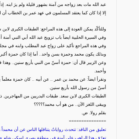
عبد الله مات بعد زواجه من آمنة بشهور قليلة ولم
يرَ
ابنه
. إذاً
إلا إذا كان كما يعتقد المسلمون في عهد عمر بن الخطاب أ
وللتأكّد يمكن العودة إلى هذه المراجع
:
الطبقات الكبرى لابن س
وفي السيرة الحلبية ايضاً باب تزويج عبد
الله
أبي النبي آمنة 
وفي هذه المراجع تأكيد على زواج عبد المطلب وابنه في مج
وبذلك يكون محمد وحمزة بسن واحد.. أما إذا كان حمزة أكب
وعن الزبير قال أن: حمزة
أسنّ
من النبي بأربع سنين..
وهذا ف
وأحمد
.
ونقرأ ايضاً: عن محمد بن عمر .. عن أبيه ..
كان حمزة معلماً 
أسنّ
من رسول الله بأربع سنين
.
الطبقات الكبرى لابن سعد.
طبقات البدريين من المهاجرين.
ذك
ويبقى اللغز الآن.. من
هو
أب محمد؟؟؟؟؟
بقلم رولا. ض.
===============
تعليق من الناقد: تتحدث رواياتٌ يتناقلها الناس عن أن محمدا
تعرّف هذا الراهب على آمنة في منطقة بصرى اسكي شام حين