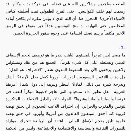
الملعب ساجدين وشاكرين الله على فضله، في حركة بدت وكأنها قد
رسمت لهم خلف الكواليس.
حتى الفرح الطفولي تمت أسلمته كباقي
الأشياء الأخرى!
المحزن هنا، أن الله الذي لا يؤمن مكره لم يكافئ أبناءه
المخلصين حتى النهاية، إذ منح التونسيين هدفاً غير
متوقع
في الرمق
الأخير مكتفياً برسم نصف ابتسامة على وجوه صقور الجزيرة الخضر.
ـ 3 ـ
ما مضى ليس تبريراً للمستوى الباهت بقدر ما هو
توصيف
لحجم الإسفاف
الديني وتسلطه على كل شيء تقريباً.
الجميع هنا من نقاد ومسئولين
ولاعبين يرفعون الآن بعد السقوط المدوي شعار "الاحتراف هو الحل".
هل ذهاب اللاعبين السعوديين لدوريات أوروبا كفيل بحل الأزمة؟
أشك
وبدرجة كبيرة في ذلك.
لماذا؟
لننظر ولبرهة إلى دول شمال أفريقيا
العربية.
هل تطور أداء منتخباتها التي هاجر لاعبوها مبكراً للعب في
فرنسا
واسبانيا
وألمانيا وغيرها؟
الجواب: لا، والدليل الإخفاقات المتكررة
لتونس والمغرب والجزائر.
إن احتراف اللاعب السعودي لن يخلق نهضة
كروية كما أخفق المبتعثون العائدون من أمريكا وأوروبا في خلق نهضة
علمية تليق بحجم الإنفاق المالي.
اعتقد أن الرياضة تتحرك بموازاة
للتطورات الثقافية والسياسية والاقتصادية والاجتماعية، وليس من الحكمة