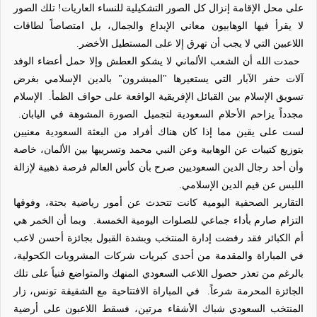
على محل الإقامة إنزال كل الصور التشكيلية للنساء العاريات! تلك الصور
لا يقرأ فيها الوهابيون معاني الإبداع والجمال، بل امتصاصاً لطاقات
اللاعبين التي لا يجب أن تهرق إلا على المستطيل الأخضر.
حمدت الله أن الشعب الألماني لا يشكو العطش وإلا حمل أعضاء الوفد
آلات حفر الآبار التي يستعيرها "المبشرون"
بالدين الإسلامي بغرض
تسويق الإسلام بين القبائل الإفريقية الواقعة على حواف الظمأ.
الإسلام
مجدداً يزاحم الأحلام السعودية لتجميل الصورة المشوهة في اليابان.
لست على يقين
مما
إذا كان هناك أفراد من البعثة السعودية معنيين
بتوزيع كتيبات عن الوهابية وعن النبي محمد وتسريبها بين الألمان، خاصة
وأن أحد رجال الدين السعوديين صرح بأن كأس العالم فرصة ذهبية لإزالة
اللبس عن قيم الدين الإسلامي.
التقارير الصحفية اليومية كانت تتحدث عن أمور رياضية بحتة، وفوقها
التزام صارم بأداء جماعي للصلوات اليومية الخمسة.
وبما أن الخمر هي
أم الكبائر فقد رفضت إدارة المنتخب وبشدة القبول بجائزة أحسن لاعب
في المباراة والمقدمة من أحدى كبريات شركات المشروبات الكحولية،
بالرغم من تعذر حصول اللاعب السعودي المنهك والمتواضع فنياً على تلك
الجائزة المحرمة شرعاً.
في المباراة الافتتاحية مع الشقيقة تونس، زار
المنتخب السعودي شباك الأشقاء مرتين، فسقط اللاعبون على أرضية