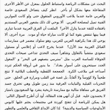
البحث عن مشكلات الرياضة واستنباط الحلول بمعزل عن الأطر الأخرى
المتفاعلة معها بشكل أو بآخر.
انظر كيف يتضاءل السعودي خاصة
والعربي عامة عندما يلاعب الأوروبي المتفوق حتى ولو كانت الموازين
الفنية تميل لمصلحة العربي.
ألا يوحي لك ذلك بشعور العربي المستديم
بافتقاده للثقة عندما ينازل الآخر؟
الملفت أن الفرق العربية عندما تتبارى
فيما بينها تنتفض بقوة كما لو كانت مباراة حياة أو موت.
مرة أخرى، ألا
يوحي لك هذا بكراهية العربي للعربي، وهو سلوك مضمر في ممارسات
القبائل العربية منذ الأزل؟
عندما يخرج لاعب أو إعلامي أو مسئول
سعودي منتشياً بالتفاؤل وشاهراً سيف التحدي تتداعى صيحات التحدي
الجوفاء للساسة العرب مثل "سنرمي بنصفهم في البحر" و "المغول
الجدد سينتحرون على أسوار بغداد".
ما يدور في أروقة الحكم تتردد
أصداءه في ملاعب الكرة.
الجعجعة اللفظية والخطب البلاغية لا تنتج
طحيناً ولا كؤوساً ولا ألقاباً، بل غصة في القلب ومرارة في الحلق.
حتى
التحزبات القبلية والتباينات العرقية منذ زمن طويل وهي تخترق جسد
الفريق في مماهاة مثالية مع ممارسة تاريخية ينفرد بها السعوديون بامتياز
لا يحسدون عليه.
قبل أن أنهي هذه المقالة، أود أن أطرح السؤال التالي:
هل يمكن للرياضة أن تتفتح كوردة في مجتمعات يجثم عليها كابوس
الأيدلوجيات السياسية والدينية؟
إذا كان الإبداع الثقافي والعلمي والتطور