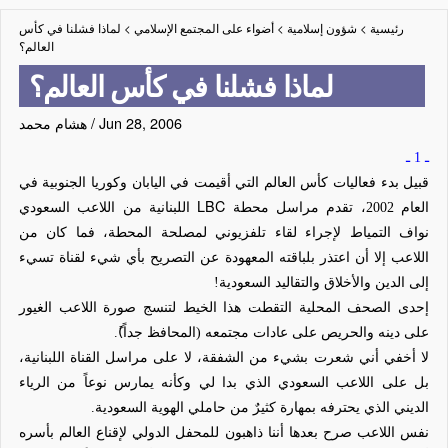
رئيسية
>
شؤون إسلامية
>
أضواء على المجتمع الإسلامي
>
لماذا فشلنا في كأس
العالم؟
لماذا فشلنا في كأس العالم؟
Jun 28, 2006
/
هشام محمد
ـ 1 ـ
قبيل بدء فعاليات كأس العالم التي أقيمت في اليابان وكوريا الجنوبية في
LBC
العام 2002، تقدم مراسل محطة
اللبنانية من اللاعب السعودي
نواف التمياط لإجراء لقاء تلفزيوني لمصلحة المحطة، فما كان من
اللاعب إلا أن اعتذر بلباقته المعهودة عن التصريح بأي شيء لقناة تسيء
إلى الدين والأخلاق والتقاليد السعودية!
إحدى الصحف المحلية التقطت هذا الخيط لتنسج صورة اللاعب الغيور
على دينه والحريص على عادات مجتمعه (المحافظ جداً)ً.
لا أخفي أني شعرت بشيء من الشفقة
،
لا على مراسل القناة اللبنانية،
بل على اللاعب السعودي الذي بدا لي وكأنه يمارس نوعاً من الرياء
الديني الذي يحترفه بمهارة
كثيرٌ
من حاملي الهوية السعودية.
نفس اللاعب صرح بعدها أننا ذاهبون للمحفل الدولي لإقناع العالم بأسره