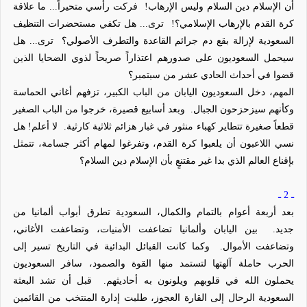
أن الإسلام دين السلام وليس الإرهاب!
فركت رأسي متحيراً... ما علاقة
كرة القدم بالإرهاب الإسلامي؟!
ترى... هل تكفي مستحضرات التنظيف
السعودية لإزالة بقع دم جرائم القاعدة والتطرف الأصولي؟
ترى...
هل
سيحمل السعوديون على صدورهم اعتذاراً صريحاً لذوي الضحايا الذين
قضوا في أحداث الحادي عشر من سبتمبر؟
المهم، دخل السعوديون اليابان من الباب الكبير، تزفهم أغاني الحماسة
وكأنهم سيزحزحون الجبال.
وبعد أسابيع قصيرة، خرجوا من الباب الصغير
قطعاً صغيرة تتطاير كهباء منثور في غبار هزائم ثلاثية كارثية.
لا أعلم! هل
نسي اللاعبون أن يلعبوا كرة القدم، وتفرغوا لمهام أكثر جسامة، تتمثل
بإقناع العالم الذي بدا غير
مقتنعٍ
بأن الإسلام دين السلام
؟
ـ 2 ـ
بعد أربعة أعوام بالتمام والكمال، السعودية تطرق أبواب ألمانيا من
جديد.
بين اليابان وألمانيا تضاعفت الأمنيات، وتضاعفت الأغاني،
وتضاعفت الأموال.
وكما كانت القبائل البدائية في التاريخ تسير إلى
الحرب حاملة
آلهتها
لتستمد منها القوة والصمود، سافر السعوديون
يحملون الله في قلوبهم ويلونون به أحاديثهم.
قبل أن تشد البعثة
السعودية الرحال إلى القارة العجوز، طلبت إدارة المنتخب من القائمين