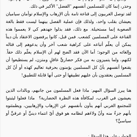
وحذر، إنما كان للمسلمين أنفسهم "الفضل" الأكبر في ذلك.
لقد توصل الغربيون إلى قناعة تامة بأن الإرهاب والإسلام توأمان سياميان
يعيشان بقلب واحد، ولذلك فإن عملية الفصل بينهما ليست فقط بالغة
الصعوبة إنما مستحيلة. مع ذلك، فقد بذلوا جهدهم كي لا يعمموا هذه
القناعة على المسلمين كشعب. فمن قبل، كانوا يرفضون الاعتقاد بأن ديناً
يمكن أن يعلّم أتباعه على كراهية شعب آخر وأن يدعوهم إلى قتاله
وإلغائه من الوجود؛ أما الآن فقد اتّضح لهم أن الإسلام يعلّم ذلك حقاً.
لكنهم، ولما يتميزون به من فكر حضاريٍّ عاقلٍ ومتزن، لم يستطيعوا أن
يقنعوا أنفسهم بأنّ كل المسلمين يؤمنون بحرفية تعاليم كهذه أو أنّ كل
المسلمين يعتقدون بأن عليهم تطبيقها أو حتى أنها قابلة للتطبيق!
هنا يبرز السؤال المهم: ماذا فعل المسلمون من جانبهم، وبالذات الذين
يعيشون في الغرب، لمكافأة هذه النظرة الحضارية؟
ماذا فعلوا ليثبتوا
للمجتمع الغربي أنهم ينأون بأنفسهم عن الإرهاب والإرهابيين، ويطمئنوه
بأنهم جزءٌ منه وأنّ ولاءَهم لنظامه هو فوق أيّ انتماء دينيٍّ أو عرقيٍّ أو
سياسيٍّ؟
الجواب على هذا السؤال: