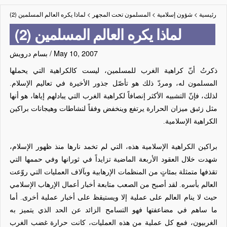
رئيسية
>
شؤون إسلامية
>
المسلمون تحت المجهر
>
لماذا يكره العالم المسلمين (2)
لماذا يكره العالم المسلمين (2)
May 10, 2007
/
بسام درويش
ذكرتُ أنّ كراهية الغرب للمسلمين، ليست كالكراهية التي يحملها
المسلمون له، ومردّ ذلك هو تأصّل جذور الأخيرة في تعاليم الإسلام.
لذلك، فإنّ التشبيه الأكثر إنصافاً لكراهية الغرب التي يبادلهم إياها، هو أنها
مثل زئبق ميزان الحرارة يرتفع وينخفض وفقاً لنشاطات وهيجانات براكين
الكراهية الإسلامية.
براكين الكراهية الإسلامية هذه، التي لم تخمد نارها منذ ظهور الإسلام،
شهدت خلال العقود الأربعة الماضية تزايداً في ثورانها وفي حممها التي
تقذفها متمثلة بمئاتٍ من المنظمات الإرهابية وبآلاف العمليات التي روّعت
العالم بأسره. لقد أصبح من الصعب متابعة أخبار أعمال الإرهاب الإسلامي
حيث لا ينام العالم على عملية إلا ويستيقظ على أخبار عملية أخرى. أما
ما ساهم في مضاعفتها فهو التسامح الزائد عن الحد الذي يتميز به
الغربيون، فمع كل عملية من هذه العمليات، كانت حرارة غضب الغرب