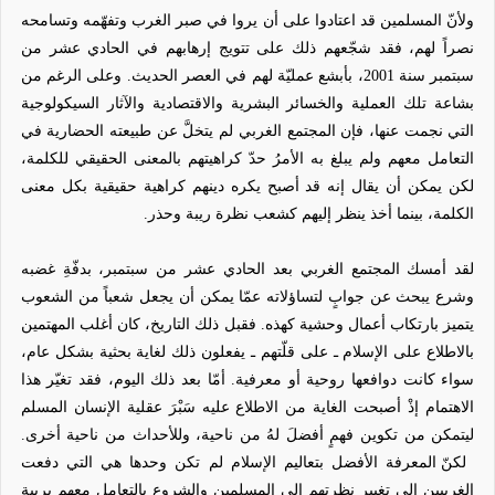
ولأنّ المسلمين قد اعتادوا على أن يروا في صبر الغرب وتفهّمه وتسامحه
نصراً لهم، فقد شجّعهم ذلك على تتويج إرهابهم في الحادي عشر من
سبتمبر سنة 2001، بأبشع عمليّة لهم في العصر الحديث. وعلى الرغم من
بشاعة تلك العملية والخسائر البشرية والاقتصادية والآثار السيكولوجية
التي نجمت عنها، فإن المجتمع الغربي لم يتخلَّ عن طبيعته الحضارية في
التعامل معهم ولم يبلغ به الأمرُ حدّ كراهيتهم بالمعنى الحقيقي للكلمة،
لكن يمكن أن يقال إنه قد أصبح يكره دينهم كراهية حقيقية بكل معنى
الكلمة، بينما أخذ ينظر إليهم كشعب نظرة ريبة وحذر.
لقد أمسك المجتمع الغربي بعد الحادي عشر من سبتمبر، بدفّةِ غضبه
وشرع يبحث عن جوابٍ لتساؤلاته عمّا يمكن أن يجعل شعباً من الشعوب
يتميز بارتكاب أعمال وحشية كهذه. فقبل ذلك التاريخ، كان أغلب المهتمين
بالاطلاع على الإسلام ـ على قلّتهم ـ يفعلون ذلك لغاية بحثية بشكل عام،
سواء كانت دوافعها روحية أو معرفية. أمّا بعد ذلك اليوم، فقد تغيّر هذا
الاهتمام إذْ أصبحت الغاية من الاطلاع عليه سَبْرَ عقلية الإنسان المسلم
ليتمكن من تكوين فهمٍ أفضلَ لهُ من ناحية، وللأحداث من ناحية أخرى.
لكنّ المعرفة الأفضل بتعاليم الإسلام لم تكن وحدها هي التي دفعت
الغربيين إلى تغيير نظرتهم إلى المسلمين والشروع بالتعامل معهم بريبة