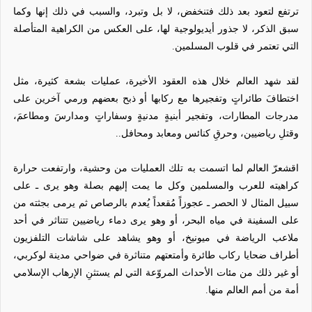
ترتفع لتعود بعد ذلك فتنخفض، لا بل وتبرد، والسبب في ذلك إنها وكما
سبق الذكر، لا جذور أيديولوجية لها، على العكس من الكراهية المتأصلة
التي تعتمر في قلوب المسلمين.
لقد شهد العالم خلال هذه العقود الأخيرة، عمليات بشعة كثيرة، مثل
اختطافَ طائراتٍ وتفجيرها مع ركابها أو ذبح بعضهم ورمي آخرين على
مدرجات المطارات، وتفجير أبنيةٍ مدنيةٍ وسفاراتٍ ومدارسَ ومطاعمَ،
وقتلِ رياضيين، وحرقِ كنائس ومعابد ومحافل..
اقشعرّ العالم لما اتسمت به تلك العمليات من وحشية، وارتفعت حرارة
كراهيته للعرب والمسلمين وكل ما يمت إليهم بصلة وهو يرى ـ على
سبيل المثال لا الحصر ـ عجوزاً مُقعداً يُعدم بالرصاص ثم يرمى بجثته من
على السفينة في مياه البحر، أو وهو يرى دماء رياضيين تتناثر في أحد
ملاعب الرياضة في ميونيخ، أو وهو يشاهد على شاشات التلفزيون
أطراف ضحايا ركاب طائرة وأمتعتهم متناثرة في ضواحي مدينة لوكربي،
أو غير ذلك من مئات الأحداث المروّعة التي لم يستثنِ الإرهاب الإسلامي
أمة من أمم العالم منها.