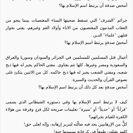
أمحض صدفة أن يرتبط اسم الإسلام بها؟
جرائم "الشرف" التي تسقط ضحيتها النساء المغتصبات بينما ينجو من
العقاب المذنبون المغتصبون من الاباء وأولاد العم وغيرهم، يفتي بجواز
قتلهن "علماء" الدين..
أمحضُ صدفةٍ يرتبط اسم الإسلام بها؟
أعمال قتل المسلمين للمسلمين في الجزائر والسودان وسوريا والعراق
والسعودية ومصر وغيرها، كلها تتم بفتاوى. مفتي الحاكم يجيز له فيها ذبح
شعبه، ومفتي الشعب يجيز له فيها ذبح حاكمه. كل من الاثنين يتكئ على
نصوص القرآن والحديث والسيرة.
أمحض صدفةٍ بعد كل ذلك أن يرتبط اسم الإسلام بها؟
كيف لا يرتبط اسم الإسلام بها وفي دستوره الشيطاني الذي يسمى
"قرآناً" أو "حديثاً" أو "سيرة" تعليمات صريحة لكل فردٍ وفرقة من هؤلاء
الكفرة للقيام بجرائهم؟
كلٌّ من الإرهابيين يجد فيه ضالّته لتبرير إرهابه، وإنّه لعلى حق!
كلهم يقتلون طمعاً في كرخانة يسمونها جنة!