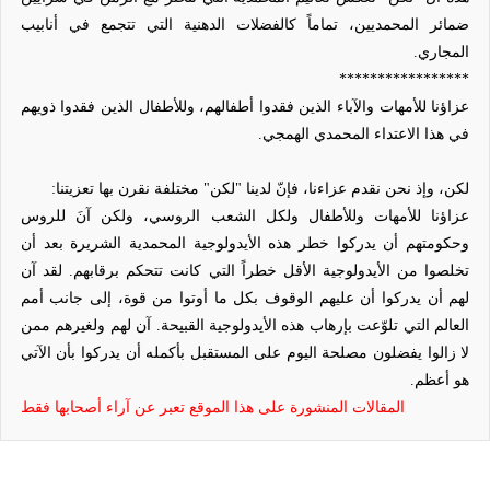
ضمائر المحمديين، تماماً كالفضلات الدهنية التي تتجمع في أنابيب
المجاري.
*****************
عزاؤنا للأمهات والآباء الذين فقدوا أطفالهم، وللأطفال الذين فقدوا ذويهم
في هذا الاعتداء المحمدي الهمجي.
لكن، وإذ نحن نقدم عزاءنا، فإنّ لدينا "لكن" مختلفة نقرن بها تعزيتنا:
عزاؤنا للأمهات وللأطفال ولكل الشعب الروسي، ولكن آنَ للروس
وحكومتهم أن يدركوا خطر هذه الأيدولوجية المحمدية الشريرة بعد أن
تخلصوا من الأيدولوجية الأقل خطراً التي كانت تتحكم برقابهم. لقد آن
لهم أن يدركوا أن عليهم الوقوف بكل ما أوتوا من قوة، إلى جانب أمم
العالم التي تلوّعت بإرهاب هذه الأيدولوجية القبيحة. آن لهم ولغيرهم ممن
لا زالوا يفضلون مصلحة اليوم على المستقبل بأكمله أن يدركوا بأن الآتي
هو أعظم.
المقالات المنشورة على هذا الموقع تعبر عن آراء أصحابها فقط