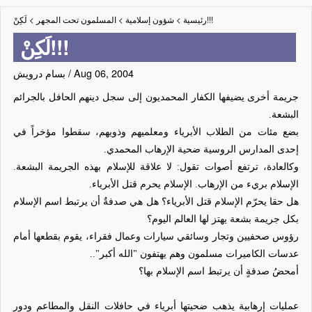
لَكِنْ!!!
رئيسية
>
شؤون إسلامية
>
المسلمون تحت المجهر
>
لَكِنْ!!!
Aug 06, 2004
/
بسام درويش
جريمة أخرى يضيفها الكفار المحمديون إلى سجل دينهم الحافل بالجرائم
البشعة.
بضع مئات من الطلاب الأبرياء ومعلميهم وذويهم، سقطوا مؤخراً في
إحدى المدارس الروسية ضحية الإرهاب المحمدي.
وكالعادة، ترتفع أصوات تقول: لا علاقة للإسلام بهذه الجريمة البشعة.
الإسلام بريء من الإرهاب. الإسلام يحرم قتل الأبرياء.
هل حقا يحرّم الإسلام قتل الأبرياء؟ هل هي صدفةٌ أن يرتبط اسم الإسلام
بكل جريمة بشعة يهتز لها العالم اليوم؟
رؤوس صحفيين وتجار وسائقي سيارات وعمال فقراء، يقوم بقطعها أمام
عدسات الكاميرات مسلمون وهم يهتفون "الله أكبر"..
أمحضُ صدفةٍ أن يرتبط اسم الإسلام بها؟
عمليات إرهابية يذهب ضحيتها أبرياء في حافلات النقل والمطاعم ودور