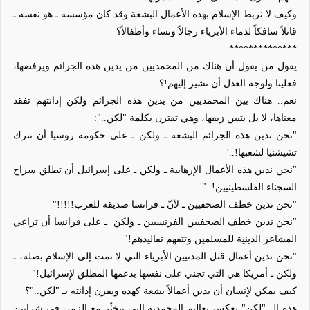
وكيف لا نربط الإسلام بهذه الأعمال البشعة وقد كان مؤسسه ـ هو نفسه ـ
قاتلاً سافكاً لدماء الأبرياء رجالاً ونساء وأطفالاً؟
**************
يقول من يقول أن هناك من المحمديين من يدين هذه الجرائم ويرفضها،
فعلينا ولوجه العدل أن نشير إليهم!؟..
نعم.. هناك بين المحمديين من يدين هذه الجرائم ولكن إدانتهم تفقد
معناها، لا بل يتبين زيفها، وهي تقترن بكلمة "لكن..":
"نحن ندين هذه الجرائم البشعة ـ ولكن ـ على حكومة روسيا أن تترك
تشيشنيا لشعبها!.."
"نحن ندين هذه الأعمال الإرهابية ـ ولكن ـ على إسرائيل أن تطلق سراح
السجناء الفلسطينيين!.."
"نحن ندين خطف الصحفيين ـ لأنّ ـ فرانسا صديقة للعرب!!!!!"
"نحن ندين خطف الصحفيين الفرنسيين ـ ولكن
ـ على فرانسا أن تراعي
المشاعر الدينية للمسلمين وتتفهم تقاليدهم!"
"نحن ندين أعمال قتل المدنيين الأبرياء التي لا تمت إلى الإسلام بصلة، ـ
ولكن ـ أمريكا هي التي تجني على نفسها بدعمها المطلق لإسرائيل!"
كيف يمكن لإنسان أن يدين أعمالاً بشعة كهذه ويقرن إدانته بـ "لكن.."؟
هذه ال "لكن" تعكس تعاليم المحمدية التي تتخثّر مع الزمن في شرايين