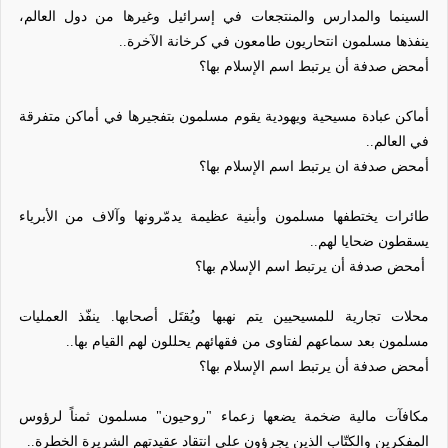
السينما والمدارس والمنتجعات في إسرائيل وغيرها من دول العالم،
ينفذها مسلمون انتحاريون طامعون في كرخانة الآخرة..
أمحض صدفة أن يرتبط اسم الإسلام بها؟
أماكن عبادة مسيحية ويهودية يقوم مسلمون بتفجيرها في أماكن متفرقة
في العالم..
أمحض صدفة ان يرتبط اسم الإسلام بها؟
طائرات يختطفها مسلمون وأبنية عظيمة يدمّرونها وآلاف من الأبرياء
يسقطون ضحايا لهم..
أمحض صدفة أن يرتبط اسم الإسلام بها؟
محلات تجارية للمسيحيين يتم نهبها ويُقتَل أصحابها. ينفّذ العمليات
مسلمون بعد سماعهم لفتاوى من فقهائهم يحللون لهم القيام بها..
أمحض صدفة أن يرتبط اسم الإسلام بها؟
مكافآت مالية ضخمة يضعها زعماء "روحيون" مسلمون ثمناً لرؤوس
المفكرين والكتّاب الذين يجرؤون على انتقاد عقيدتهم الشريرة الخطرة..