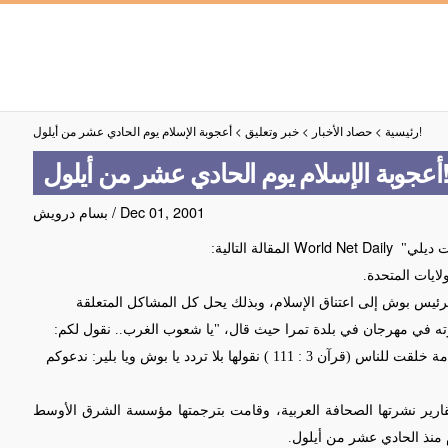
أعجوبة الإسلام يوم الحادي عشر من أيلول!
رئيسية
>
حصاد الأخبار
>
خبر وتعليق
>
الإسلام يوم الحادي عشر من أيلول!
Dec 01, 2001
/
بسام درويش
World Net Daily
ت ديلي"
المقالة التالية:
ايات المتحدة.
لرئيس بوش إلى اعتناق الإسلام، وبذلك يحل كل المشاكل المتعلقة
عوته في مهرجان في بلدة تمرا حيث قال، "يا شعوب الغرب.. نقول لكم:
نحن سادة العالم ونحن مستودع الخير كله، لأننا نحن، أفضل أمة خلقت للناس (قرآن 3 : 111 ) نقولها بلا تردد يا بوش ويا بلير: ندعوكم
قارير نشرتها الصحافة العربية، وقامت بترجمتها مؤسسة الشرق الأوسط
ام منذ الحادي عشر من أيلول.