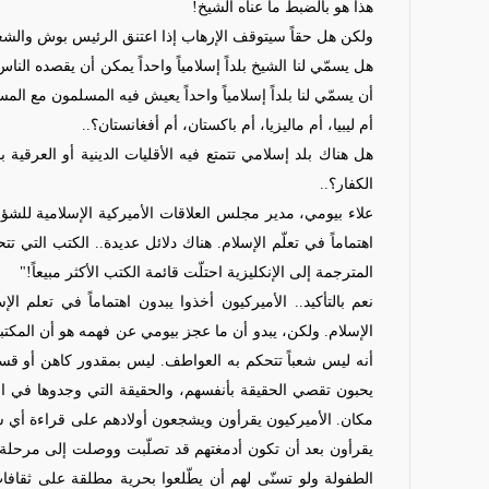
هذا هو بالضبط ما عناه الشيخ!
ولكن هل حقاً سيتوقف الإرهاب إذا اعتنق الرئيس بوش والشعب
هل يسمّي لنا الشيخ بلداً إسلامياً واحداً يمكن أن يقصده ال
أن يسمّي لنا بلداً إسلامياً واحداً يعيش فيه المسلمون مع الم
أم ليبيا، أم ماليزيا، أم باكستان، أم أفغانستان؟..
هل هناك بلد إسلامي تتمتع فيه الأقليات الدينية أو العرقية ب
الكفار؟..
علاء بيومي، مدير مجلس العلاقات الأميركية الإسلامية للشؤو
اهتماماً في تعلّم الإسلام. هناك دلائل عديدة.. الكتب الت
المترجمة إلى الإنكليزية احتلّت قائمة الكتب الأكثر مبيعاً!"
نعم بالتأكيد.. الأميركيون أخذوا يبدون اهتماماً في تعلم
الإسلام. ولكن، يبدو أن ما عجز بيومي عن فهمه هو أن الم
أنه ليس شعباً تتحكم به العواطف. ليس بمقدور كاهن أو قس
يحبون تقصي الحقيقة بأنفسهم، والحقيقة التي وجدوها في 
مكان. الأميركيون يقرأون ويشجعون أولادهم على قراءة أي شيء
يقرأون بعد أن تكون أدمغتهم قد تصلّبت ووصلت إلى مرحلة 
الطفولة ولو تسنّى
لهم
أن يطّلعوا بحرية مطلقة على ثقافات 