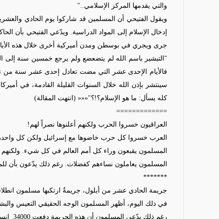
والتي يقدمها المركز الإسلامي.."
ويقول الفتيحي أن المسلمين قد شاركوا يوم الحادي والعشر
إدخال الإسلام إلى المواد الدراسية. ويدّعي الفتيحي بأن ا
جرى ويجري في بوسطن ومدن أميركية أخرى خلال هذه الأيام.
"التبشير باسم الله لم يتضعضع ولم يرجع خمسين سنة إلى الور
فالأيام الإحدى عشر التي مضت تعادل إحدى عشر سنة من تاريخ
سينتشر بإذن الله خلال السنوات القليلة القادمة، في أميرك
كله يسأل: ما هو الإسلام؟!؟"
««« (انتهت المقالة)
=============
العراقيون خسروا الحرب ولكنهم أعلنوها نصراً لهم!
العرب خسروا كل حرب خاضوها مع إسرائيل ولكن كل واحدة من
المسلمون يقبعون وراء كل أمم العالم في كل شيء. ولكنهم لا
المسلمون يعاملون نساءهم كفضلات. رغم ذلك يدّعون بأن للمر
*******
جريمة الحادي عشر من أيلول، جريمةٌ ارتكبها مسلمون انطلاقاً 
في ذلك اليوم، أظهر المسلمون الوجه الحقيقي التعيس والبشع
رغم ذلك يدّعي المسلمون أن هذه الجريمة دفعت 34000
إنسا