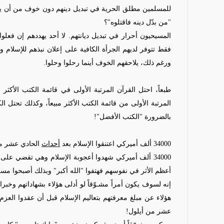
للمسلمين مطلق الحرية في تبديل دينهم دون خوف من أن يفق
"من بدّل دينه فاقتلوه"؟
المسيحيون أحرار في تبديل ديانتهم. لا أحد يهددهم إن فعلو
فقط تتوفر لديهم الجرأة الكافية على إعلان نبذهم للإسلام و
ورغم ذلك، يلاحقهم الخوف أينما رحلوا وحلوا.
طبعاً، احتل القرآن المرتبة الأولى في قائمة الكتب الأكثر
المرتبة الأولى من قائمة الكتب الأكثر مبيعاً، وكذلك تحتل الكت
بالضرورة "الكتب الأفضل"!
34000 ألف أميركي اعتنقوا الإسلام بعد
أحداث
الحادي عشر من
34000 ألف أميركي شهدوا أعجوبة الإسلام وهي تقضي على
أعظم الأثر في نفوسهم فهتفوا "الله أكبر" وبذلك أصبحوا مس
إنه لسوف يكون أمراً مشـوّقاً لو أدلى هؤلاء بشهاداتهم وخبرا
هؤلاء عن مبلغ معرفتهم بتعاليم الإسلام قبل أن
عقدوا
العزم 
عشر من أيلول
!