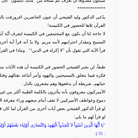
سيكون مشـوّقاً أن نعرف كم نسخة
من
"مايك تايسون" كان بي
*************
يدّعي الدكتور وليد الفتيحي أن عيون الحاضرين اغرورقت بالدمو
القرآن تلاها للحضور في الكنيسة!
لا حاجة لنا أن نكون مع المجتمعين في الكنيسة لنعرف أيّة آيات ت
المسيح ومقدار احترامهم لأمه مريم. ولا بدّ أنه قرأ آية أخر
قرأ الآية التي تقول بأن "لا إكراه في الدين!".. وماذا في ال
طبعاً، لن يخبر الفتيحي الحضور في الكنيسة أن هذه الآيات من
فكره فيما يتعلق بالمسيحيين واليهود وأمر أتباعه بقتالهم وقتله
حياتهم، شريطة أن يدفعوها وهم يشعرون بالذل.
الأميركيون معروفون بأنه يتأثرون بالكلمة الطيبة أكثر من غي
دموع وعواطف الأميركيين لا تقف أمام سعيهم وراء معرفة الحق
لو قرأ الدكتور الفتيحي بعض آيات أخرى من القرآن لما كان قد 
لو قرأ لهم ما يلي:
"يَا أَيُّهَا الَّذِينَ آمَنُواْ لاَ تَتَّخِذُواْ الْيَهُودَ وَالنَّصَارَى أَوْلِيَاء بَعْضُهُمْ أَو
: 51 )