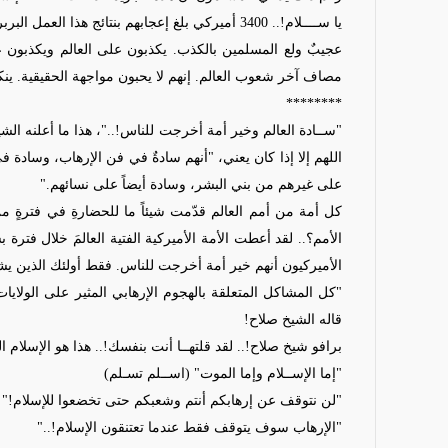
يا ســــلام!..
3400 أميركي بلغ إعجابهم بنتائج هذا العمل البربري درجةً دفعتهم إلى ترك معتقداتهم واعتناق الإسلام!
عجيبٌ ولع المسلمين بالكذب. يكذبون على العالم ويكذبون
مصاف آخر شعوب العالم. إنهم لا يحبون مواجهة الحقيقية. ين
********
"ســادة العالم وخير أمة أخرجت للناس!.."، هذا ما أعلنه الشي
اللهم إلا إذا كان يعني، "أنهم سادةٌ في فن الإرهاب، وسادة 
على غيرهم من بني البشر، وسادة أيضاً على نسائهم."
كل أمة من أمم العالم قدّمت شيئاً ما للحضارةِ في فترةٍ م
الأمم؟.. لقد أعطت الأمة الأميركية الفتية العالمَ خلال فترة
الأميركيون أنهم خير أمة أخرجت للناس. فقط أولئك الذين يش
"كل المشاكل المتعلقة بالهجوم الإرهابي المثير على الولاي
قاله الشيخ صلاح!
برافو شيخ صلاح!.. لقد قلتهــا أنت بنفسك!.. هذا هو الإسلام 
"إما الإســلام وإما الموت" (اســلم تسـلم)
"لن نتوقف عن إرهابكم أنتم وشعبكم حتى تخضعوا للإسلام!"
"الإرهاب سوف يتوقف فقط عندما تعتنقون الإسلام!..
"