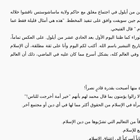
ين من أيلول في اجتماع مغلق مع حاكم ولاية ماساشوستس ناقشوا خلاله
لحاكم جين سويفت وافق على تنفيذ المخطط. "هذه هي أمثال قليلة فقط عما
" قال الفتيحي.
اء كما ظننا اليوم الأول بعد الحادي عشر من أيلول. على العكس تماماً،
 التبشير باسم الله. أكتب لكم اليوم وأنا على ثقة مطلقة، أن الإسلام
ا وفي العالم كله، بشكل أسرع مما كان عليه في الماضي، ذلك أن العالم
ها أصبحت بقدرة قادرٍ نصراً!
 زالوا يؤمنون بما قال محمد لهم بأنهم "خير أمة أخرجت للناس!"
أة في الإسلام من الحقوق أكثر مما لها في أي دين أو مجتمع آخر.
من التعاليم التي تشرّبوها من دين الإسلام.
 للإسلام.
ناً أميركياً إلى اعتناق الإسلام.