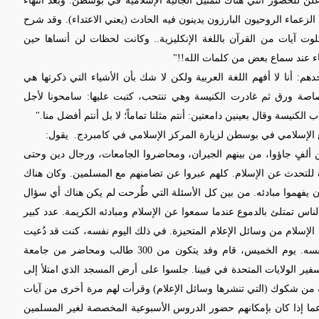
لن للحضور أنني هناك لتمثيل الجالية الإسلامية في بوسطن. وبعد انتهاء
لزعماء الروحيون البارزون يدينون فيه الحادث (يعني الاعتداء). وقد شرح
تلوت آيات من القرآن باللغة الإنكليزية.. وكانت لحظات لن أنساها حين
اء عند سماع بعض من كلمات الله!!"
هم: أنا لا أفهم اللغة العربية ولكن لا شك بأن الأشياء التي ذكرتها هي
صة ورق ثم غادرت الكنيسة وهي تنتحب، كتبت عليها: سامحونا لأجل
كنيسة وقال بعينين دامعتين: أنتم مثلنا تماماً؛ لا بل أنتم أفضل منا."
مع الإسلامي في بوسطن لزيارة المركز الإسلامي في كامبردج.
يقول:
 ألفٍ جاؤوا، من بينهم الجيران، ومحاضروا الجامعات، ورجال دين وحتى
ة للتحدث عن الإسلام. كلهم عبروا عن تضامنهم مع المسلمين. وكان هناك
وأن يفهموا مبادئه. من بين كل الأسئلة التي طُرحت لم يكن هناك أي سؤال
الناس تمتلئ بالدموع عندما سمعوا عن الإسلام ومبادئه الكريمة. عدد كبير
لإسلام من وسائل الإعلام المتحيزة. في ذلك اليوم نفسه، كنت قد دُعيت
مجدداً إلى اجتماع في الكنيسة، ومرة أخرى رأيت الأمر نفسه. يوم الخميس، قام وفد يتكون من 300 طالب ومحاضر من جامعة
ير الولايات المتحدة في فيينا. جلسوا على أرض المسجد الذي امتلأ إلى
له من شكوك (التي تنشرها وسائل الإعلام) وقرأت لهم مرة أخرى من آيات
 عما إذا كان بإمكانهم حضور الدروس الأسبوعية المخصصة لغير المسلمين