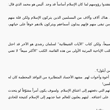
دوا رؤوسهم لما كان الإسلام أساساً قد وجد. أليس هو محمد الذي قال:
ا. هناك آلاف وآلاف من المسلمين الذين يتركون الإسلام ولكن قلة منهم
من تبقى منهم فإنهم يبدلون أسماءهم ويتركون بلادهم خوفاً على حياتهم،
 مبيعاً، ولكن كتاب "الآيات الشيطانية" لسلمان رشدي هو الآخر قد احتل
ب الإباحية المرتبة الأولى من هذه القائمة. الكتب "الأكثر مبيعاً" لا تعني
 أيلول؟..
 أخوة وأخوات لهم. مشهد الأجساد المتطايرة من النوافذ المحطمة كان له
لمين!
تهم التي دفعتهم إلى اعتناق الإسلام. ولسوف يكون أمراً مشوّقاً لو يتحدث
على اعتناقه..
ليتهم يعلنون للعالم
عما جذبهم إلى الإسلام كنتيجة للحادي