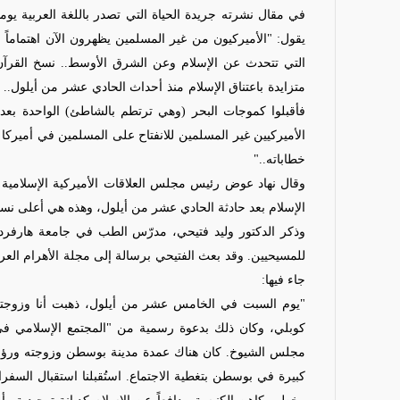
في مقال نشرته جريدة الحياة التي تصدر باللغة العربية يومي
يقول: "الأميركيون من غير المسلمين يظهرون الآن اهتماماً 
التي تتحدث عن الإسلام وعن الشرق الأوسط.. نسخ القرآن بال
متزايدة باعتناق الإسلام منذ أحداث الحادي عشر من أيلول.. 
فأقبلوا كموجات البحر (وهي ترتطم بالشاطئ) الواحدة بعد
الأميركيين غير المسلمين للانفتاح على المسلمين في أميركا
خطاباته.."
الإسلام بعد حادثة الحادي عشر من أيلول، وهذه هي أعلى نسبة
وذكر الدكتور وليد فتيحي، مدرّس الطب في جامعة هارفرد 
للمسيحيين. وقد بعث الفتيحي برسالة إلى مجلة الأهرام الع
جاء فيها:
"يوم السبت في الخامس عشر من أيلول، ذهبت أنا وزوجت
كوبلي، وكان ذلك بدعوة رسمية من "المجتمع الإسلامي في
مجلس الشيوخ. كان هناك عمدة مدينة بوسطن وزوجته ورؤس
كبيرة في بوسطن بتغطية الاجتماع. استُقبلنا استقبال السف