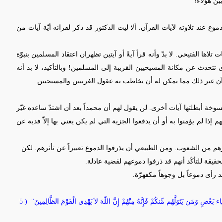
ن هؤلاء!
ع عند تلاوته لآيات القرآن. ألا ليت الدكتور قد ذكر لقرائه أيّة آيات من
لاها الفتيحي. لا بدّ وأنه قرأ آيةً أو آيتين تظهران اعتقاد المسلمين بنبوّة
ى تتحدث عن مكانة المسيحيين القريبة إلى المسلمين! وبالتأكيد، لا بد أنه
قرآن غير ذلك مما يمكن له أن يخاطب به عقول الغربيين والمسيحيين.
سوخة أبطلتها آيات أخرى. لن يقول لهم أن محمداً بعد أن اشتدّ ساعده غيّر
م إذا لم يؤمنوا به أو أن يدفعوا الجزية التي لم يكن يعني بها إلاّ فدية عن
رهم من الشعوب. ومن الطبيعي أن يذرفوا الدموع تعبيراً عن تأثرهم. لكن
يقة للتأكّد أنهم قد ذرفوا دموعهم لقضية عادلة.
رأى دموعاً بل وجوهاً مكفهرّة.
ْلِيَاء بَعْضٍ وَمَن يَتَوَلَّهُم مِّنكُمْ فَإِنَّهُ مِنْهُمْ إِنَّ اللّهَ لاَ يَهْدِي الْقَوْمَ الظَّالِمِينَ"
( 5