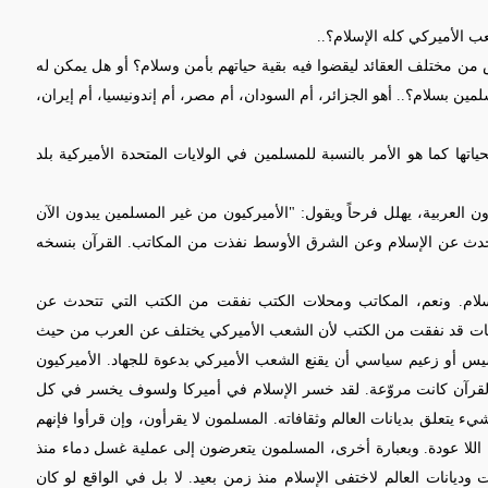
 الأميركي كله الإسلام؟..
ناس من مختلف العقائد ليقضوا فيه بقية حياتهم بأمن وسلام؟ أو هل يمكن له
سلمين بسلام؟.. أهو الجزائر، أم السودان، أم مصر، أم إندونيسيا، أم إيران،
حياتها كما هو الأمر بالنسبة للمسلمين في الولايات المتحدة الأميركية بلد
ن العربية، يهلل فرحاً ويقول: "الأميركيون من غير المسلمين يبدون الآن
ي تتحدث عن الإسلام وعن الشرق الأوسط نفذت من المكاتب. القرآن بنسخه
 الإسلام. ونعم، المكاتب ومحلات الكتب نفقت من الكتب التي تتحدث عن
كتبات قد نفقت من الكتب لأن الشعب الأميركي يختلف عن العرب من حيث
يس أو زعيم سياسي أن يقنع الشعب الأميركي بدعوة للجهاد. الأميركيون
القرآن كانت مروّعة. لقد خسر الإسلام في أميركا ولسوف يخسر في كل
 يتعلق بديانات العالم وثقافاته. المسلمون لا يقرأون، وإن قرأوا فإنهم
اللا عودة. وبعبارة أخرى، المسلمون يتعرضون إلى عملية غسل دماء منذ
وديانات العالم لاختفى الإسلام منذ زمن بعيد. لا بل في الواقع لو كان