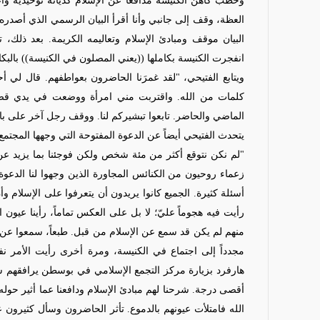
وخطب كاهن الكنيسة مدافعاً عن الإسلام كديانة توحيدية وأع
العظة، وقف إلى جانبي وأنا أقرأ البيان الرسمي الذي أصدره ا
البيان موقف ومبادئ الإسلام وتعاليمه الكريمة. بعد ذلك، 
انفجرت الكنيسة بكاملها ((يعني المصلون في الكنيسة)) بالبك
ويتابع الفتيحي، "لقد غمرَنا الحاضرون بعواطفهم. قال لي أحد
كلمات من الله. واقتربت مني امرأة ووضعت في يدي قصا
الماضي والحاضر. تابعوا تبشيركم لنا. ووقف رجل آخر على باب ال
يتحدث الفتيحي أيضاً عن الدعوة المفتوحة التي وجهها المجت
"لم نكن نتوقع أكثر من مئة شخص ولكن فوجئنا بما يزيد عن
زعماء روحيون من الكنائس المجاورة الذين وجهوا لنا الدعو
أسئلة كثيرة. الجميع كانوا يريدون أن يتعرفوا على الإسلام 
رأيت فيه هجوماً عليّ؛ لا بل على العكس تماماً، رأينا عيون 
منهم لم يكن قد سمع عن الإسلام من قبل. طبعاً، سمعوا عن ا
هارفرد بزيارة مركز التجمع الإسلامي في بوسطن يرافقهم سف
أقصى درجة. شرحنا لهم مبادئ الإسلام ودافعنا عما أثير حو
الله فامتلأت عيونهم بالدموع. تأثر الحاضرون وسأل كثيرون