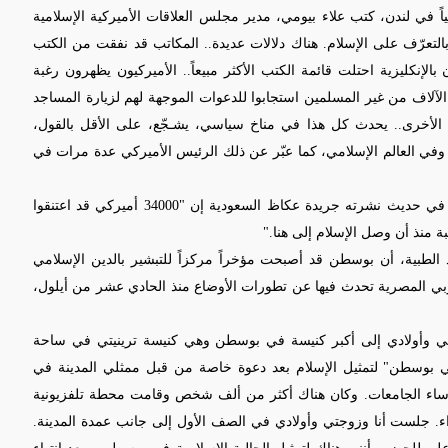
اً في لندن، كتب علاء بيومي، مدير مجلس العلاقات الأميركية الإسلامية
بالتعرّف على الإسلام. هناك دلالات عديدة.. المكاتب قد نفقت من الكتب
إنكليزية احتلت قائمة الكتب الأكثر مبيعاً.. الأميركيون يظهرون رغبة
الآلاف من غير المسلمين استجابوا للدعوات الموجهة لهم لزيارة المساجد
 الأخرى.. يحدث كل هذا في مناخ سياسي، يشـجّع، على الأقل بالقول،
 وفي العالم الإسلامي، كما عبّر عن ذلك الرئيس الأميركي عدة مرات في
وقال نهاد عوض رئيس مجلس العلاقات الأميركية الإسلامية في حديث نشرته جريدة عكاظ السعودية إن "34000 أميركي قد اعتنقوا
 منذ أن وصل الإسلام إلى هنا."
الطبية، أن بوسطن قد أصبحت مؤخراً مركزاً للتبشير بالدين الإسلامي
ربي المصرية تحدث فيها عن تطورات الأوضاع منذ الحادي عشر من أيلول،
ي وأولادي إلى أكبر كنيسة في بوسطن وهي كنيسة ترينيتي في ساحة
 بوسطن" لتمثيل الإسلام بعد دعوة خاصة من قبل ممثلي المدينة في
اء الجامعات. وكان هناك أكثر من ألف شخص وقامت محطة تلفزيونية
راء. جلست أنا وزوجتي وأولادي في الصف الأول إلى جانب عمدة المدينة.