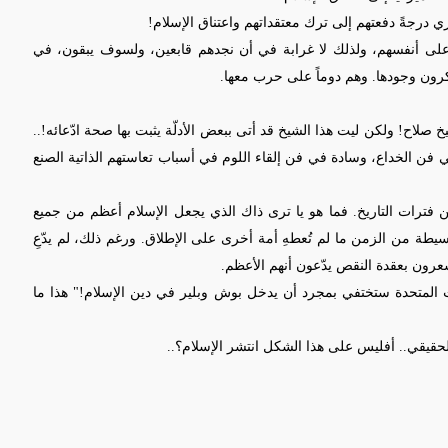
 على أنفسهم، ولذلك لا غرابة في أن نجدهم قابعين، ولسوف يبقون، في
كرون وجودها. وهم دوماً على حرب معها.
خ صلاح! ولكن ليت هذا الشيخ قد أتى ببعض الأدلّة يثبت بها صحة ادّعائه!..
في فن الخداع، وسادة في فن إلقاء اللوم في أسباب تعاستهم الذاتية الصنع
ن فترات التاريخ. فما هو يا ترى ذاك الذي يجعل الإسلام أعظم من جميع
 بسيطة من الزمن ما لم تُعطهِ أمة أخرى على الإطلاق. ورغم ذلك، لم يدّعِ
عرون بعقدة النقص يدّعون أنهم الأعظم.
ات المتحدة ستختفي بمجرد أن يدخل بوش وبلير في دين الإسلام!" هذا ما
الحقيقي.. أفليس على هذا الشكل انتشر الإسلام؟..