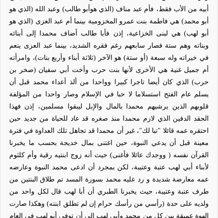
أبيه من الأب فقط، فأم عبد مناف (الذي هوأبو طالب) وعبد الله (الذي هو
أبو محمد) هي فاطمة بنت عمرو المخزومية بينما أم عبد العزى (الذي هو
أبو لهب) هي لبنى الخزاعية، إذن فأبا طالب أضاف محمدا إلى أبنائه
وبناته وهم ستة فصار سابعهم رغم فقره الشديد، بينما عبد العزى ينعم
في خيراته وله سبعة (أو ستة) هو الآخر (ثلاثة أبناء وأربع بنات)، وامرأته
أم جميل غنية هي الأخرى لأنها بنت حرب وأخت أبي سفيان (صخر بن
حرب) الذي كان أيضا تاجرا كبيرا وواحدا من ألذ أعداء محمد قبل أن
يسلم عام الفتح استسلاما لا حبا في الإسلام وصار واحدا من المؤلفة
قلوبهم الذين يرشيهم محمدا بالمال والإبل ليبقوا مسلمين، إذن فهذا
الحقد الدفين الذي لازم محمدا منذ صغره قد عاد للحياة من جديد حين
احتقره عمه قائلا "تبا لك"، غير أن محمدا قد تجاهل تلك العداوة في فترة
معينة قبل أن يدعي النبوة، حين اغتنى بمال خديجة بحسب ما يخبرنا
القرآن نفسه ( ووجدك عائلا فأغنى) حيث أنه زوج ابنتيه رقية وأم كلثوم
لأبناء أبي لهب عتبة وعتيبة، لكن بمجرد أن ادعى محمد النبوة وعارضه
عمه معارضة شديدة و رد عليه محمد بسورة المسد تم طلاق البنتين من
طرف عتبة وعتيبة، حيث يخبرنا الطبري أن أبا لهب قال لكل واحد من
ولديه على حدة (رأسي من رأسك حرام إن لم تطلق ابنته) وهكذا صارت
الهوة عميقة بين كل من محمد وأبي لهب إلى أن توفي أبو لهب في العام