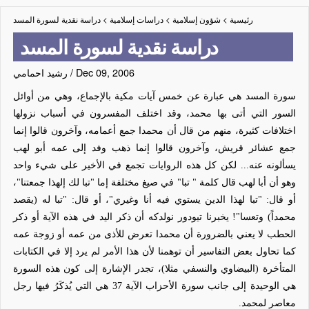
رئيسية
>
شؤون إسلامية
>
دراسات إسلامية
>
دراسة نقدية لسورة المسد
دراسة نقدية لسورة المسد
Dec 09, 2006
/
رشيد احمامي
سورة المسد هي عبارة عن خمس آيات مكية بالإجماع، وهي من أوائل
السور التي أتى بها محمد، وقد اختلف المفسرون في أسباب نزولها
اختلافات كثيرة، منهم من قال أن محمدا جمع أعمامه، وآخرون قالوا إنما
جمع عشائر قريش، وآخرون قالوا إنما ذهب وفد إلى عمه أبو لهب
يسألونه عنه... لكن كل هذه الروايات تجمع في الأخير على شيء واحد
وهو أن أبا لهب قال كلمة " تبا" في صيغ مختلفة إما "تبا لك إلهذا جمعتنا"،
أو قال: "تبا لهذا الدين يستوي فيه أنا وغيري"، أو قال: "
تبا له (يقصد
محمداً
) وتعسا
"! يخبرنا تيودور نولدكه أن ذكر اليد في هذه الآية أو ذكر
الحطب لا يعني بالضرورة أن محمدا تعرض للأذى من عمه أو زوجة عمه
كما تحاول بعض التفاسير أن توهمنا لأن هذا الأمر لم يرد إلا في الكتابات
المتأخرة (البيضاوي والنسفي مثلا)، تجدر الإشارة إلى كون هذه السورة
هي الوحيدة إلى جانب سورة الأحزاب الآية 37 هي التي
يُذكَرُ
فيها رجل
معاصر لمحمد.