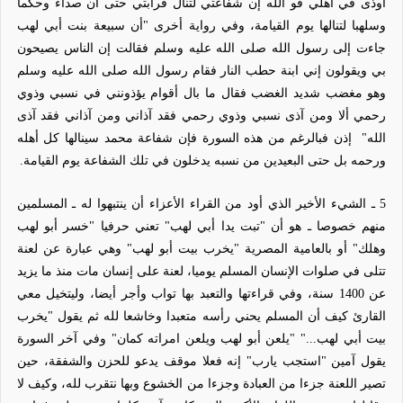
أوذى في أهلي فو الله إن شفاعتي لتنال قرابتي حتى ان صداء وحكما
وسلهبا لتنالها يوم القيامة، وفي رواية أخرى "أن سبيعة بنت أبي لهب
جاءت إلى رسول الله صلى الله عليه وسلم فقالت إن الناس يصيحون
بي ويقولون إني ابنة حطب النار فقام رسول الله صلى الله عليه وسلم
وهو مغضب شديد الغضب فقال ما بال أقوام يؤذونني في نسبي وذوي
رحمي ألا ومن آذى نسبي وذوي رحمي فقد آذاني ومن آذاني فقد آذى
الله"
إذن فبالرغم من هذه السورة فإن شفاعة محمد سينالها كل أهله
ورحمه بل حتى البعيدين من نسبه يدخلون في تلك الشفاعة يوم القيامة.
5
ـ الشيء الأخير الذي أود من القراء الأعزاء أن ينتبهوا له
ـ
المسلمين
منهم خصوصا
ـ
هو أن "تبت يدا أبي لهب" تعني حرفيا "خسر أبو لهب
وهلك" أو بالعامية المصرية "يخرب بيت أبو لهب" وهي عبارة عن لعنة
تتلى في صلوات الإنسان المسلم يوميا، لعنة على إنسان مات منذ ما يزيد
عن 1400 سنة، وفي
قراءتها
والتعبد بها تواب وأجر أيضا، وليتخيل معي
القارئ كيف أن المسلم يحني رأسه متعبدا وخاشعا لله ثم يقول "يخرب
بيت أبي لهب..." "يلعن أبو لهب ويلعن امراته كمان" وفي آخر السورة
يقول آمين "استجب يارب" إنه فعلا موقف يدعو للحزن والشفقة، حين
تصير اللعنة جزءا من العبادة وجزءا من الخشوع وبها نتقرب لله، وكيف لا