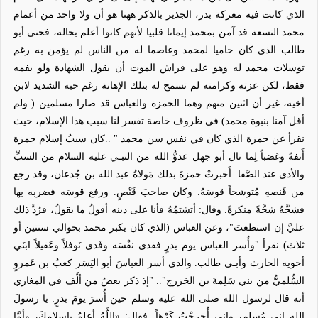
الذي كانت فيه معركة بدر، الجذير بالذكر ههنا هو أن ولا واحد من أعمام
محمد التسعة قد آمن بمحمد إيمانا قلبيا لأنهم كانوا أعلم بحاله، فحتى أبو
طالب الذي كان حاميا لمحمد وعاصما له من الناس لم يؤمن به رغم
توسلات محمد له وهو على فراش الموت أن يقول الشهادة ولو بفمه
فقط، لكن عزته وكرامته لم تسمح له بتلك الإهانة رغم حبه الشديد لابن
أخيه، غير أن اثنين منهم وهما الحمزة والعباس قد صارا مسلمين ( ولم
أقل آمنا بنبوة محمد) في ظروف خاصة تفسر لنا سبب هذا الإسلام، حيث
نقرأ عن حمزة الذي كان في نفس سن محمد " ..كان سببُ إسلام حمزة
أَنفةً وغضباً لِما نال أبو جهل عدوُّ الله من النبـي عليه السلام من السبِّ
والأذى عند الصَّفا. أَخبرتْ حمزةَ بذلك مَولاةُ عبد الله بن جُدعان، وقد رجع
من قَنصهِ مُتوشحاً قوسَهُ. وكان صاحبَ قَنْصٍ. ورفع قوسَه فضربه بها
فشجَّهُ شجَّةً منكرةً. وقال: أتشتمُهُ فأنا على دينه أقولُ ما يقولُ، فرُدَّ ذلك
عليَّ إن استطعتَ"، وعن العباس (الذي كان يكبر محمد بحوالي سنتين أو
ثلاث) نقرأ "وأُسر العباس يوم بدرٍ ففدى نفْسَه وفَدى نَوفلاً وعَقيلاً ابنَي
أخويه الحارث وأبـي طالب. والذي أسر العباسَ أبو اليَسَر كعبُ بن عَمروٍ
السُّلميُّ من بني سَلِمةَ بن الخزرج".. "إذ ذكر بعضُ من ألَّف في المغازي
أنه قال لرسول الله صلى الله عليه وسلم حين أُسرَ يومَ بدرٍ: يا رسولَ
الله إني مُسلم، وإني أُخرجْتُ كَرْهاً. فقال: «اللَّهُ أعلمُ بإسلامِكَ، وأمَّا