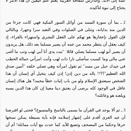
عمه إلى الأبد، والدارس للثقافة العربية يعلم علم اليقين أن هذا الأمر لا
يحتاج إلى نبوة لتأكيده.
2
ـ بما أن سورة المسد من أوائل السور المكية فهي كانت جزءا من
الدين منذ بداياته، وتتلى في الصلوات وفي التعبد سرا وجهرا، وبالتالي
فإن القول بإعجازها هو تهكم على العقل البشري واستهزاء بالقراء، إذ
كيف يعقل أن ينتظر محمد من عمه أن يصير مسلما بعد ذلك، هل يريدون
أن يصير أبو لهب مسلما يصلي قائلا:
"تبت يدي أنا أبي لهب وتب ما أغنى
عني مالي وما كسبت سأصلى نارا ذات لهب وأنت امرأتي حمالة الحطب
في جيدك حبل من مسد" ثم تقول امرأته وهي تصلي خلفه "آمين صدق
الله العظيم"؟؟!! ياله من دين إذن! إذن كيف يتخيل أي إنسان أن هذا
الشخص سيعتنق الإسلام ولو من باب إثبات خطأ محمد؟ هل هناك إنسان
عاقل في الوجود كله يرضى أن يعتنق دينا معينا إن كان هذا الدين يسبه
ويلعنه هو وعائلته؟
3
ـ ثم ألا يوجد في القرآن ما يسمى بالناسخ والمنسوخ؟ فحتى لو افترضنا
أن عبد العزى أقدم على إشهار إسلامه فإنه بآية بسيطة يمكن نسخها
حرفا وحكما من المصحف وتضيع للأبد كما حدث مع آيات مماثلة! أم أن