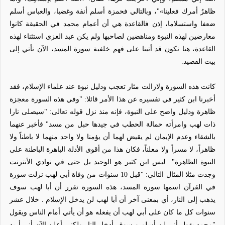
ظاهرُ أمرك فعلينا»"، وبالتالي فحمزة أسلم أنفة وغضبا، والعباس أسلم
ضعفا واستسلاما، إذن فالقاعدة هي أن أعمام محمد في الحقيقة كانوا
معارضين لهذه النبوة ومناهضين لصاحبها ولم يكن عبد العزى استثناء لهذه
القاعدة، هنا نكون قد أتينا على فهم خلفية سورة المسد، الآن نأتي إلى
بيت القصيد.
كانت هذه السورة ولازالت مثار تعجب ودليل نبوة عند علماء الإسلام، فقد
أخبرنا ابن كثير في تفسيره عن هذا الأمر قائلا:
"وفي هذه السورة معجزة
ظاهرة ودليل واضح على النبوة، فإنه منذ نزل قوله تعالى: "سيصلى نارا
ذات لهب وامرأته حمالة الحطب في جيدها حبل من مسد" فأخبر عنهما
بالشقاء وعدم الإيمان لم يقيض لهما أن يؤمنا ولا واحد منهما لا باطناً ولا
ظاهراً، لا مسراً ولا معلناً، فكان هذا من أقوى الأدلة الباهرة الباطنة على
النبوة الظاهرة"
ليس ابن كثير هو الوحيد بل حتى في نوادي الأنترنت
وجدت مثلا المثال التالي:
"قبل 10 سنوات من وفاة أبي لهب نزلت سورة
في القرآن اسمها سورة المسد، هذه السورة
تقرر أن أبا لهب سوف
.
يذهب إلى النار، أي بمعنى آخر أن أبا لهب لن يدخل الإسلام
خلال عشر
سنوات كل ما كان على أبي لهب أن يفعله هو أن يأتي أمام الناس ويقول
"محمد
يقول أني لن أسلم و سوف أدخل النار ولكني أعلن الآن أني أريد