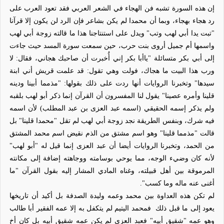
إن هذه السورة تشبه فن الهجاء في الشعر العربي فقد تعود العرب على
رد هجاء بهجاء، وبما أن محمدا لم يكن بشاعر فإن الرد لن يكون إلا قرآنا
"تبت يدا أبي لهب وتب" ويدل على استنتاجنا هذا ما قالته زوجة أبي لهب
واسمها أم جميل أروى بنت حرب، حين سمعت سورة المسد حيث جاءت
إلى أبي بكر متسائلة "ياأبا بكر إني أُخبرت أن صاحبك هجاني، فقال: لا
ورب هذا البيت ما هجاك، فولت وهي تقول: قد علمت قريش أني ابنة
سيدها" وتخبرنا الروايات أنها ردت على ذلك بقولها:
"مذمما أبينا ودينه
قلينا وأمره عصينا" يقول لنا المفسرون أن القرآن إنما ذكر أبو لهب بلقبه
ولم يذكر إسمه الحقيقي (اسمه عبد العزى بن عبد المطلب) لأن اسمه
فيه شرك، وبنفس الطريقة نجد زوجة أبي لهب لم تقل "محمدا قلينا" بل
قالت "مذمما قلينا" وهو اسم مشتق من الذم نقيض اسم محمد المشتق
من الحمد، وتخبرنا الروايات أيضا أن عبد العزى إنما قيل له "أبو لهب"
لأنه كان وضيء الوجه، مما يوحي بوسامته ووجاهته إضافة إلى مكانته
المرموقة بين أهل قبيلته، وغناه المادي المشار إليه بقول القرآن "ما
أغنى عنه ماله وما كسب".
لم تكن هذه العداوة بين محمد وعمه وليدة الصدفة بل أكيد أن تاريخها
يعود إلى ما قبل ذلك
فمحمد اليتيم لم يتكفل به إلا عمه الفقير أبا طالب
وهو عمه "شقيق أبيه" فعبد العزى لم يكن عمه شقيق أبيه بل كان أخ