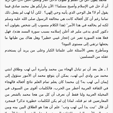
أن أد خل في الإسلام
وأصبح مسلما!! الآن مارأيكم هل محمد صادق فيما
يقول أم لا؟ هل الوحي الذي يأتيه
وحي إلهي؟ . لكن أبا لهب لم يفعل ذلك
تماما رغم أن كل أفعاله كانت هي مخالفة الرسول
صلى الله عليه وسلم
لكنه لم يخالفه في هذا الأمر" (هذا الكلام منسوب إلى شخص يقولون أنه
دكتور كندي يدعى ملير قد أعلن إسلامه بسبب سورة المسد هذه)، فهل
فعلا هذه السورة تعبر عن إعجاز غيبي خطير؟ وهل هناك بين طياتها ما
يجعلها ترتقي إلى مستوى النبوة؟
وسأطرح بعض الأسئلة على علمائنا الكبار وعلى من يريد أن يستخدم
عقله من المسلمين:
1
ـ هل بعد أن تم تبادل الهجاء بين محمد وأسرة أبي لهب وطلاق ابنتي
محمد من ولدي أبي لهب، يمكن أن يتوقع محمد أن الأمور ستؤول إلى
إيمان أبي لهب به؟ إن محمدا كان يعلم تمام العلم نتائج أفعاله فالهجاء
في الثقافة العربية أخطر من الحرب، فالكلمات أقوى من السيوف في
المخيلة العربية ولنا فقط أن نعرف أن كل من هجا محمد بالشعر
من
المعارضين قد تم قتله، لماذا إن لم يكن للكلمات خطورة تذكر؟ فبمجرد
أن قال
"ثبت يدا أبي لهب وتب" علم أن هذا هو الطلاق البين بينه وبين