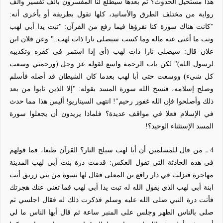
هذا مستحيل الحدوث؟ ثم بعدها سيطلع لنا المفسرون بألف تفسير وألف
رواية من مختلف الطرق والأسانيد، كلها تقول بطريقة أو بأخرى أنه:
"كانت هناك سورة كنا نقرؤها فيما رفع من القرآن: "تبت يدا أبي لهب
وتب ما أغنى عنه ماله وما كسب سيصلى نارا ذات لهب.." وعن فلان ابن
علان قال: سيصلى نارا ذات لهب (أي إذا استمر في كفره وتكذيبه
لرسول الله)" لكن باب الرحمة واسع لقوله عز وجل (ورحمتي وسعت
كل شيء) ووسعت حتى أبا لهب بعدما كان الشيطان قد أضله فأسلم
وصلح إسلامه، فنسخ الله سورة المسد بقوله:
"إلا الذين تابوا
من بعد
ذلك وأصلحوا فإن الله غفور رحيم"! انتهى السيناريو! أليس هذا مما حدث
في الإسلام فعلا في مواقف عديدة؟ فلماذا يريدون أن يجعلوا سورة
المسد الإستثناء الوحيد؟!
4
ـ من قال للمسلمين أن أبا لهب سيلج النار؟ القرآن طبعا، فما قولهم
في هذه الحادثة التي تقول العكس: قدمت درة بنت أبي لهب المدينة
مهاجرة فنزلت في دار رافع بن المعلى فقال لها نسوة من بني زريق أنت
ابنة أبي لهب الذي يقول الله له تبت يدا أبي لهب فما تغني عنك هجرتك
فأتت درة النبي صلى الله عليه وسلم فذكرت ذلك له فقال اجلسي ثم
صلى بالناس الظهر وجلس على المنبر ساعة ثم قال أيها الناس ما لي