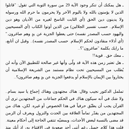
ـ هل يمكنك أن تنكر وجود الآية 29 من سورة التوبة التي تقول:
"قاتلوا
الذين لا يؤمنون بالله ولا باليوم الآخر ولا يحرمون ما حرم الله ورسوله
ولا يدينون دين الحق
(
أي الثابت الناسخ لغيره من الأديان وهو دين
الإسلام
.. حسب تفسير الجلالين)
من الذين أوتوا الكتاب
(
أي المسيحيين
واليهود
حسب المصدر نفسه)
حتى يعطوا الجزية عن يدٍ وهم صاغرون
."
(
أي أذلاء منقادون لحكم الإسلام.
حسب المصدر نفسه).. وقبل ان أتابع،
ما رايك بكلمة "صاغرون"؟..
ـ معك حق.. قوية!!
ـ هل تعتبر زمن هذه الآية قد ولّى وأنها غير صالحة للتطبيق الآن وأنه لن
يُطلب من المسيحيين تحت نظام مستمد من الشريعة الإسلامية أن
يختاروا بين الإيمان بالإسلام أو يدفعوا الجزية عن يدٍ وهم صاغرون؟..
تململ الدكتور نجيب وقال: هناك مجتهدون وهناك إجماع يا سيد بسام..
ولا شك في أنه سيكون هناك في الحكم جماعات من المجتهدين ترى أن
القرآن يجب أن يطبّق حرفياً في هذا الخصوص أو غيره. لكن، هناك من
المجتهدين من يقدّر تماماً العلاقة بين الحدث والنزول ويعرف أن الزمن
قد مضى بالنسبة لبعض الأحداث، وبمضيّه تنتفي الحاجة إلى أحكام معينة.
قلت هذا كلام جميل رغم أنني أجد صعوبة في الاقتناع به، إذ أنك منذ