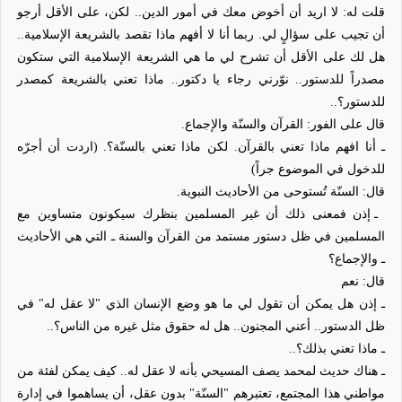
قلت له: لا اريد أن أخوض معك في أمور الدين.. لكن، على الأقل أرجو
أن تجيب على سؤالٍ لي. ربما أنا لا أفهم ماذا تقصد بالشريعة الإسلامية..
هل لك على الأقل أن تشرح لي ما هي الشريعة الإسلامية التي ستكون
مصدراً للدستور.. نوّرني رجاء يا دكتور.. ماذا تعني بالشريعة كمصدر
للدستور؟..
قال على الفور: القرآن والسنّة والإجماع.
ـ أنا افهم ماذا تعني بالقرآن. لكن ماذا تعني بالسنّة؟. (اردت أن أجرّه
للدخول في الموضوع جراً)
قال: السنّة تُستوحى من الأحاديث النبوية.
ـ إذن فمعنى ذلك أن غير المسلمين بنظرك سيكونون متساوين مع
المسلمين في ظل دستور مستمد من القرآن والسنة ـ التي هي الأحاديث
ـ والإجماع؟
قال: نعم
ـ إذن هل يمكن أن تقول لي ما هو وضع الإنسان الذي "لا عقل له" في
ظل الدستور.. أعني المجنون.. هل له حقوق مثل غيره من الناس؟..
ـ ماذا تعني بذلك؟..
ـ هناك حديث لمحمد يصف المسيحي بأنه لا عقل له.. كيف يمكن لفئة من
مواطني هذا المجتمع، تعتبرهم "السنّة" بدون عقل، أن يساهموا في إدارة