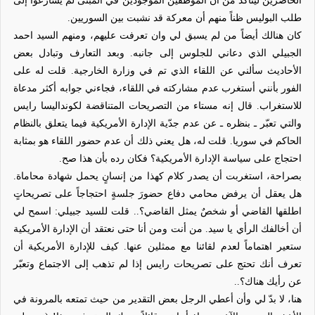
طلب البوليس ظناً منهم أن معركة قد نشبت بين السوريين.
كان هنالك أيضاً من لم يسبق لي وان تعرفت عليهم، ومنهم السيد احمد
الجبيلي الذي دعاني للجلوس إلى جانبه. وبعد التعارف وتبادل بعض
الأحاديث سألني عن اللقاء الذي تم في وزارة الخارجية. قلت له على
الفور بأنني أستغرب عدم مشاركته في اللقاء، فجاءني جوابه أكثر مدعاة
للاستغراب. قال إنه مستاء من التصريحات المتناقضة لكونداليسا رايس
والتي تعبّر ـ بنظره ـ عن عدم جدّية الإدارة الأمريكية فيما يتعلق بالنظام
الحاكم في سوريا. قلت له، هل يعني ذلك أن عدم حضور اللقاء هو بمثابة
احتجاج على سياسة الإدارة الأمريكية؟ فكان رده بأن هذا صح.
بصراحة، استغربت أن يصدر كلام كهذا من إنسانٍ يحمل شهادة محاماة.
هل يعقل أن يرفض محامي دفاع حضورَ جلسةٍ احتجاجاً على تصريحاتٍ
اطلقها القاضي أو شخصٌ يمثل القاضي؟.. قلت للسيد جبيلي: اسمح لي
أن أخالفك الرأي يا سيد. من أنت ومن أنا حتى نعتقد أن الإدارة الأمريكية
ستعير اهتماماً لعدم لقائنا مع ممثلين عنها. كيف للإدارة الأمريكية أن
تعرف أنك تحتج على تصريحات رايس إذا لم تذهب إلى الاجتماع وتعبّر
عن رأيك هناك؟..
هنا، لا بدّ لي وأن أعطي الرجل بعض التقدير من حيث تمتعه بالمرونة في