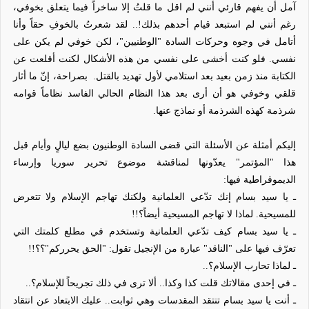
آمل أن يفهم قارئي أنني لم اقل ما قلتُ إلا ساخراً فيما يتعلق بخوفي،
رغم أنني لم استبعد قيام أحدهم بذلك!.. لقد شعرتُ بالخوفِ حقاً وأنا
أتامل في وجوه وحركات السادة "الوطنيين"، لكن خوفي لم يكن على
نفسي. فلو كنت أخشى على نفسي من هذه الأشكال لكنت أقلعت عن
الكتابة منذ زمن بعيد بعد استلامي لأول تهديد بالقتل.
بصراحة، إنّ ما أثار
قلقي وخوفي هو أن أرى بعد هذا النظام الحالي الفاسد نظاماً قوامه
شرذمة كهذه الشرذمة أو نماذج عنها.
إليكم أمثلة عن الأسئلة التي قضى السادة الوطنيون بضع ليالٍ وأيام قبل
هذا "المؤتمر" يعدّونها لمناقشة موضوع تحرير سوريا وإرساء
الديموقراطية فيها:
ـ يا سيد بسام إنك تدّعي العلمانية ولكنك تهاجم الإسلام ولا تتعرض
للمسيحية. لماذا لا تهاجم المسيحية أيضاً؟!!
ـ يا سيد بسام كيف تدّعي العلمانية وتستخدم في مطلع كلمتك التي
تعرّف فيها على "الناقد" عبارة من الإنجيل تقول: "الحق يحرركم"؟؟!!
ـ لماذا تحارب الإسلام؟..
ـ في إحدى مقالاتك قلت كذا وكذا.. ألا ترى في ذلك تجريحاً للإسلام؟..
ـ أنت يا سيد بسام تنتقد المقدسات وهي ثوابت.. عليك الابتعاد عن انتقاد