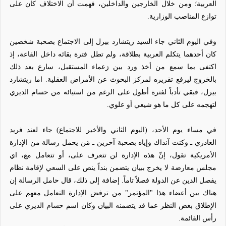
العربية؛ ومن خلال الخارجين والداخلين، فهمت أن الاختلاف كان على
توازع المناصب الوزارية.
وفي اليوم الثاني جاء السيد ريتشارد بيرل إلى الاجتماع بصحبة شخصين
كان أحدهما يتكلم العربية بطلاقة، ولم تطل فترة بقائه داخل القاعة، إذ
اكتفى بما سمع من أخذ ورد بين زعماء المستقبل، سارع بعد ذلك
بالخروج ليرفع تقريره لمركز البحوث عن الأمراض العقلية. اما ريتشارد
بيرل، فبقي تأدباً لفترة أطول على الرغم من استيائه من حسام الديري
لتهجمه على كل ما هو شيعي أو علوي.
في مساء يوم الأحد، (اليوم الثاني والأخير للاجتماع) جاء لعند فريد
الغادري ـ وكنت آنذاك وإياه بصحبة آخرين ـ مَن يحمل رسالة من الإدارة
الأمريكية تقول، إنّ هذه الإدارة لن تتعرف على، أو تتعامل مع، اي
مجلس معارضة لا يخرج ببيان يتضمن بنداً ينص على السعي لإقامة نظام
يفصل الدين عن الدولة فصلاً تاماً. إضافة إلى ذلك، قال حامل الرسالة إن
هناك بين أعضاء هذا "المؤتمر" من ترفض الإدارة التعامل معهم على
الإطلاق بغض النظر عما قد يتضمنه البيان وكان اسم حسام الديري على
رأس القائمة.