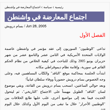
رئيسية
>
سياسة
>
اجتماع المعارضة في واشنطن
اجتماع المعارضة في واشنطن
Jun 28, 2005
/
بسام درويش
الفصل الأول
تداعى "الوطنيون" السوريون إلى عقد مؤتمر في واشنطن عاصمة
الولايات المتحدة الأمريكية في الثامن عشر والتاسع عشر من شهر
حزيران يونيو 2005 وذلك للتباحث في كيفية الخلاص من نظام الحكم
القائم في سورية، وإقامة نظام ديموقراطي مكانه.
ابتدأت الجلسة بمحاكمة موقع "الناقد" والكتّاب المساهمين فيه، وعلى
وجه الخصوص بسام درويش حضورياً ووفاء سلطان غيابياً!
وبعد حوالي الساعتين، انسحب بسام درويش من القاعة، وبقي موضوع
لسان "الناقد" الطويل مهيمناً على الاجتماع "التاريخي"، ثم ليتحول
الحديث فيما بعد إلى مواضيع أخرى، غلب عليها طابع الخلافات بين
"الوطنيين الأحرار" خلال ما تبقى من اليوم الأول وكذلك خلال اليوم