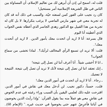
قلت له، اسمح لي إذن أن أبرهن لك من تعاليم الإسلام، أن المساواة بين
الناس في ظل الشريعة الإسلامية أمر مستحيل!
كان رد نجيب على الفور كمن لسعته حيّة، والسبب في ذلك أنه قد كان
له تجربة معي في شهر مارس الماضي لا يرغب بتكرارها. لا بل كان له
تجربة من هذا القبيل مع الدكتور زهدي الجاسر الذي أعطاه نفس الجواب
الذي أعطيته أنا اليوم.
قال بسرعة: أنا لا اريد أن اتحدث معك بأمور الدين.. لا اريد ان أتحدث
معك!..
قلت: ألا تريد ان تسمع الرأي المخالف لرأيك؟.. لماذا تخشى من سماع
الجواب؟
ـ انا لا أخشى شيئاً.. أنا أعرف أننا لن نصل إلى نتيجة!
ـ إنك تعتقد اننا لن نصل إلى نتيجة لأنك لا تريد أن تصل إلى نتيجة. النتيجة
لا تعجبك.
ـ رجاء.. أنا لا اريد أن اتحدث في أمور الدين معك!
قلت، حسناً، دكتور نجيب. لن أدخل معك في نقاش في أمور الدين.
اقترحت عليه ذلك لعلمي اليقين بأن السبب وراء رغبته في عدم الخوض
في نقاشٍ معي هو عملاً منه بما يقول القرآن: "وإذا رأيتَ الذين
يخوضون
في آياتنا فأعرِضْ عنهم حتى يخوضوا في حديث غيره.." (الإنعام 68)..