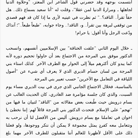
ابتسمت بوجهه وقد حضرني قول الشاعر ابن المعتز، "
وحلاوة الدنيا
لجاهلها
ـ
ومرارةُ الدنيا لمن عقلا
"، وقلت له "أنا سعيد بسماع ذلك.. هل
حقاً تقرأ.. الناقد؟.." ثم نظرت في عينيه لأرى ما إذا كان قد فهم قصدي
من توقفي لبرهة بين تقرأ.. و، الناقد!.. وجاء جوابه، "طبعاً طبعاً.."؛ آنذاك
ودّعت الرجل وأنا أقول: يا حرام!
ـ خلال اليوم الثاني "علقت الخناقة" بين الإسلاميين أنفسهم، وانسحب
الدكتور موفق بني المرجة من الاجتماع بعد أن حاولوا تحجيم دوره لأنه
كما يبدو كان أكثرهم ميلاً إلى الحوار مع الطرف الآخر. كذلك استاء بني
المرجة من لسان حسام الديري الذي لا يعرف أي شيء عن "أصول
اللياقة في التعامل مع الآخرين" حسب تعبير بني المرجة.
بالمناسبة، فخلال الاجتماع الجانبي الذي جرى في بيت الديري مساء يوم
السبت، والذي كان جلسة مؤامرة ضد الغادري، كان الحديث الغالب عن
بسام درويش حيث طُبعت بعض مقالاته من "الناقد" لتبيان ما فيها من
"تهجم" على الإسلام. فتحدث الدكتور بني المرجة قائلاً لهم: إننا نخطئ يا
اخوان في تعاملنا مع بسام درويش. أليس من الأفضل لنا أن نرحب به
ونتعامل معه كفردٍ يمثل مجموعة لا يمكن أن ننكر ووجودها، ولو فعلنا
ذلك على الأقل لأظهرنا للعالم أننا متقبلون للطرف الآخر مهما بلغ