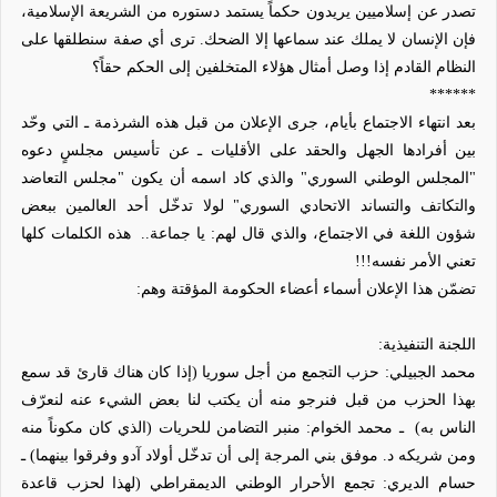
تصدر عن إسلاميين يريدون حكماً يستمد دستوره من الشريعة الإسلامية،
فإن الإنسان لا يملك عند سماعها إلا الضحك. ترى أي صفة سنطلقها على
النظام القادم إذا وصل أمثال هؤلاء المتخلفين إلى الحكم حقاً؟
******
بعد انتهاء الاجتماع بأيام، جرى الإعلان من قبل هذه الشرذمة ـ التي وحّد
بين أفرادها الجهل والحقد على الأقليات ـ عن تأسيس مجلسٍ دعوه
"المجلس الوطني السوري" والذي كاد اسمه أن يكون "مجلس التعاضد
والتكاتف والتساند الاتحادي السوري" لولا تدخّل أحد العالمين ببعض
شؤون اللغة في الاجتماع، والذي قال لهم: يا جماعة..
هذه الكلمات كلها
تعني الأمر نفسه!!!
تضمّن هذا الإعلان أسماء أعضاء الحكومة المؤقتة وهم:
اللجنة التنفيذية:
محمد الجبيلي
:
حزب التجمع من أجل سوريا
(إذا كان هناك قارئ قد سمع
بهذا الحزب من قبل فنرجو منه أن يكتب لنا بعض الشيء عنه لنعرّف
الناس به)
ـ
محمد الخوام: منبر التضامن للحريات
(الذي كان مكوناً منه
ومن شريكه د. موفق بني المرجة إلى أن تدخّل أولاد آدو وفرقوا بينهما) ـ
حسام الديري:
تجمع الأحرار الوطني الديمقراطي
(لهذا لحزب قاعدة