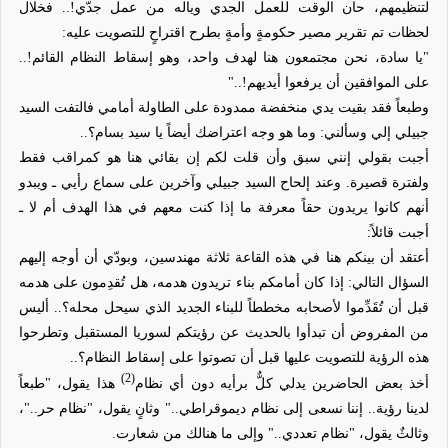
لتنظيمهم، حان الوقت للعمل الجدي وياله من عمل جدّي!.. فخلال
لحظات تم تقرير مصير حكومةٍ وأمةٍ بطرح اقتراحٍ للتصويت عليه:
"يا سادة، نحن مجتمعون هنا لهدف واحد، وهو إسقاط النظام القائم!..
على الموافقين أن يرفعوا أيديهم!.."
وطبعاً فقد بقيت يدي منخفضة ممدودة على الطاولة أمامي فالتفت السيد
جبيلي إلي وسألني: وما هو وجه اعتراضك أيضاً يا سيد بسام؟..
أجبت بقولي إنني سبق وأن قلت لكم إن بقائي هنا هو كمراقب فقط
ولفترة قصيرة. وعند إلحاح السيد جبيلي وآخرين على سماع رأيي ـ ويبدو
أنهم كانوا يريدون حقاً معرفة ما إذا كنت معهم في هذا الهدف أم لا ـ
أجبت قائلاً:
أعتقد أن بينكم هنا في هذه القاعة ثلاثة مهندسين، وبودّي أن أوجه إليهم
السؤال التالي: إذا كان أمامكم بناء تريدون هدمه، هل تُقدِمون على هدمه
قبل أن تُقَدِّموا لأصحابه مخططاً للبناء الجديد الذي سيحل محله؟.. أليس
من المفروض أن تبدأوا بالحديث عن رؤيتكم لسوريا المستقبل وتطرحوا
هذه الرؤية للتصويت عليها قبل أن تصوتوا على إسقاط النظام؟..
(2)
أخذ بعض الحاضرين يدلي كلٌّ برأيه دون أي نظام
هذا يقول، "طبعاً
لدينا رؤية.. إننا نسعى إلى نظام ديموقراطي.." وثانٍ يقول، "نظام حر.."،
وثالثٌ يقول، "نظام تعددي.." وإلى ما هنالك من شعارت.