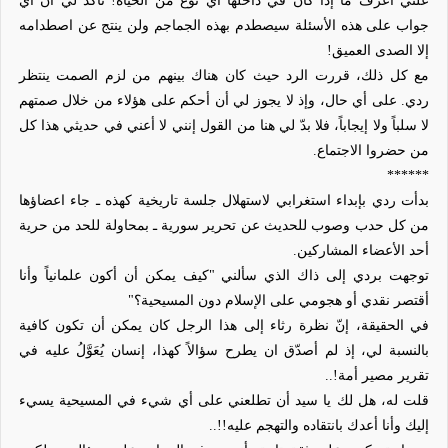
علني أعرف ما إذا كان في داخلها أي نوع من الحياة! تأكد لي أن أي
جواب على هذه الأسئلة سيصطدم بهذه الجماجم ولن ينتج عن اصطدامه
إلا الصدى العميق!
مع كل ذلك، قررت الرد حيث كان هناك بينهم من لزم الصمت ينتظر
ردي. على أي حال، وإذ لا يجوز لي أن أحكم على هؤلاء من خلال صمتهم
لا سلباً ولا إيجاباً، فلا بدّ لي هنا من القول إنني لا أعني في حديثي هذا كل
من حضروا الاجتماع.
******
بدأت ردي بإبداء استغرابي لاستهلال جلسة تاريخية كهذه ـ جاء اعضاؤها
من كل حدب وصوب للحديث عن تحرير سورية ـ بمحاولة للحد من حرية
أحد الأعضاء المشاركين.
توجهت بردي إلى ذاك الذي سألني "كيف يمكن أن أكون علمانياً وأنا
أقتصر نقدي أو هجومي على الإسلام دون المسيحية؟"
في الحقيقة، إنّ نظرة رثاء إلى هذا الرجل كان يمكن أن تكون كافية
بالنسبة لي، إذ لم أصدّق ان يطرح سؤالاً كهذا، إنسان يُعَوَّلُ عليه في
تقرير مصير أمة!..
قلت له، هل لك يا سيد أن تطلعني على أي شيء في المسيحية يسيء
إليك وأنا أعدك بانتقاده والتهجم عليه!!..