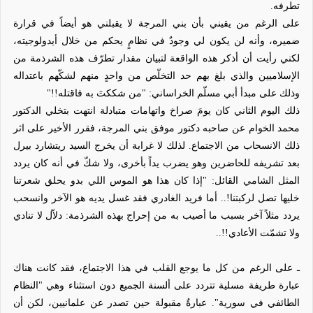
تطرفه.
على الرغم من يقيني بأن بني المرجة لا يقبلني هو أيضاً في قرارة
ضميره، وأنه لن يكون لي وجودٌ في نظامٍ يحكم من خلال أيدولوجيته،
لكني رأيت أن أذكر هذه الواقعة لتبيان مقدار تطرّف هذه الشرذمة من
الإسلاميين والذي بلغ بهم حد التخلّص من واحدٍ منهم لشكّهم باعتداله
وذلك على مبدأ أبي مسلّم الخراساني: "من شككتَ به فاقتله!!"
ذلك اليوم الثاني كان يومَ صراخ واتهامات متبادلة انتهت بتخلي الدكتور
محمد الخوام عن صاحبه دكتور موفق بني المرجة، فقرر الأخير على اثر
ذلك الانسحاب من الاجتماع. لذلك لا غرابة أن يخرج السيد ريتشارد بيرل
بعد تشريفه للحاضرين وهو يضرب يداً بأخرى، ولا شكّ في أنه كان يردد
المثل الشامي القائل: "إذا كان هذا هو الموس اللي بدو يحلق شعرتنا
خليها تصل لركبتنا!.. أما فريد الغادري فقد غسل يديه هو الآخر وانسحب
يردد مثلاً آخر بسبب ما أصيب به من إحراج بهذه الشرذمة: دلاّل لا تنادي
ولا تشمّت الأعادي!!..
ـ على الرغم من كل ما يوجع القلب في هذا الاجتماع، فقد كانت هناك
عبارة طريفة مسلية تتردد على ألسنة الجميع دون استثناء وهي "النظام
الطائفي في سورية". عبارةٌ مقبولة حين تصدر عن علمانيين، لكن أن