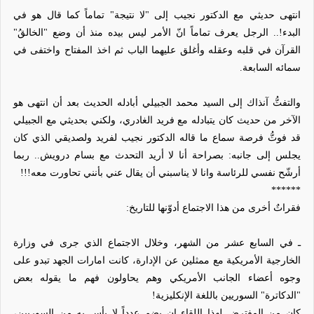
انتهى حديثي مع الدكتور نجيب إلى "لا نتيجة" تماماً كما قال هو في
البدء!.. الرجل يعرف تماماً انّ الأمر ليس بيده منذ أن وضع "الخالقُ"
القرآن في قلبه وعقله وأغلق عليهما الباب ثم اخذ المفتاح واختفى في
سمائه السابعة.
والتفتُّ آنذاك إلى السيد محمد الجبيلي أبادله الحديث بعد أن انتهى هو
الآخر من حديث كان يتبادله مع فريد الغادري، ولكني بحديثي مع الجبيلي
قد فوتُّ فرصة سماع ما قاله الدكتور نجيب لفريد ولصديقي الذي كان
يجلس إلى جانبه: بصراحة أنا لا أريد التحدث مع بسام درويش.. ربما
أرشّح نفسي للرئاسة وانا لا يناسبني أن يقال عني بأنني تحاورت معه!!!
******
فقراتٌ أخرى من هذا الاجتماع أدوّنها للتاريخ:
ـ في السابع عشر من الشهر، وخلال الاجتماع الذي جرى في وزارة
الخارجية الأمريكية مع ممثلين عن الإدارة، كانت امارات الجهد تبدو على
وجوه أعضاء الجانب الأمريكي وهم يحاولون فهم ما يقوله بعض
"الدكاترة" السوريين باللغة الإنكليزية!
كان من المفترض لهذا اللقاء ان يضم عدداً لا بأس به من السوريين،