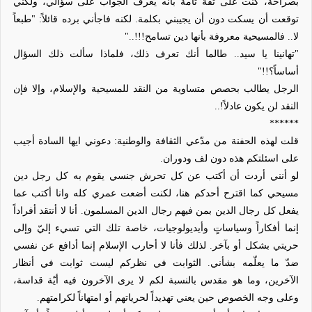
بصراحة، كنت على ثقة تامة بأنه يعرف الجواب على سؤالي، ولكني
توقعت أن يسكت دون أن يجيبني بكلمة. لكنه فاجأني برده قائلاً: "طبعاً
لا.. فالمسيحية معروفة بأنها دين تسامح!!!.."
"تهانينا يا سيد.. طالما أنك تعرف ذلك، فلماذا سألت ذلك السؤال
أساساً؟!!"
الرجل يطالب بحصص متساوية من النقد للمسيحية والإسلام، وإلا فإن
النقد لن يكون عادلاً!..
******
قلت لهذه الحفنة من مدّعي الثقافة والوطنية: دعوني ايها السادة أجيب
على اسئلتكم هذه دون لف ودوران.
لو أنني أردت أن أكتب عن كل تحرش جنسي يقوم به كل رجل دين
مسيحي كما اقترح أحدكم هنا، لكنت أضعت عمري كله وانا أكتب عما
يفعل كل رجال الدين بمن فيهم رجال الدين المسلمون. أنا لا أنتقد أفراداً
إنما أفكاراً وسياساتٍ وأيديولوجيات، خاصة تلك التي تسيء إليّ وإلى
حريتي بشكل أو بآخر. لذلك فأنا لا أحارب الإسلام إنما أدافع عن نفسي
ضدّ ما يعلّمه بشأني. الثوابت في نظركم ليست ثوابت في أنظار
الآخرين، وما هو مقدس بالنسبة لكم لا يرى الآخرون فيه أيّة قداسة،
وعلى وجه الخصوص حين يعني تهديداً لحرياتهم أو امتهاناً لكرامتهم.