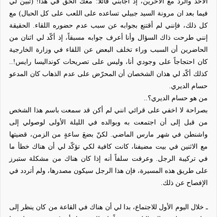
الأخذ والرد مع الآخرين، إذ أجابني قائلاً: معك الحق في هذا! (تبين لي
فيما بعد ان مرونة السيد جبيلي تساعده على اللعب على كل الحبال) مع
كل ذلك، فإنني لم أقتنع بجوابه عن سبب عدم حضوره اللقاء. الحقيقة
إنني طرحت ذاك السؤال وأنا أعرف جوابه مسبقاً، إذ أكّد لي اثنان من
الحاضرين أن السبب وراء تخلف البعض عن اللقاء في وزارة الخارجية
كان احتجاجاً على وجودي أنا، وليس على تصريحات كونداليسا رايس!..
كذلك أكّد لي هذان الشخصان أن المحرّض على عدم الذهاب كان المدعو
حسام الديري.
من هو حسام الديري؟..
بصراحة لا اخفي على قرائي انني لم أكن قد سمعت باسم هذا الشخص
من قبل إلى أن اجتمعت به وبوالده في الليلة الأولى لوصولي إلى
واشنطن في شهر مارس الماضي. لكنّ بضعَ ساعةٍ من الزمن، قضيتها
مع الاثنين في بيت مضيفنا، كانت كافية لكي تؤكّد لي أن هناك خطأ ما
في تركيبة الرجل. وعرفت سلفاً أنه إذا كان هناك من مشكلة ستبرز
على طريق هذه المسيرة، فإن هذا الرجل سيكون مصدرها، ولم أتردد في
الإفصاح عن ذلك.
ـ خلال اليوم الأول للاجتماع، بدا لي أن هناك في القاعة من كان ينظر إلى