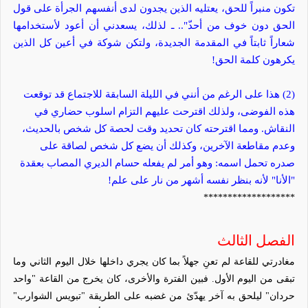
تكون منبراً للحق
،
يعتليه الذين يجدون لدى أنفسهم الجرأة على قول
الحق دون خوف من أحد
ّ".. ـ لذلك، يسعدني أن أعود لأستخدامها
شعاراً ثابتاً في المقدمة الجديدة، ولتكن شوكة في أعين كل الذين
يكرهون كلمة الحق!
(2) هذا على الرغم من أنني في الليلة السابقة للاجتماع قد توقعت
هذه الفوضى، ولذلك اقترحت عليهم التزام اسلوب حضاري في
النقاش. ومما اقترحته كان تحديد وقت لحصة كل شخص بالحديث،
وعدم مقاطعة الآخرين، وكذلك أن يضع كل شخص لصاقة على
صدره تحمل اسمه: وهو أمر لم يفعله حسام الديري المصاب بعقدة
"الأنا" لأنه بنظر نفسه أشهر من نار على علم!
*******************
الفصل الثالث
مغادرتي للقاعة لم تعنِ جهلاً بما كان يجري داخلها خلال اليوم الثاني وما
تبقى من اليوم الأول. فبين الفترة والأخرى، كان يخرج من القاعة "واحد
حردان" ليلحق به آخر يهدّئ من غضبه على الطريقة "تبويس الشوارب"