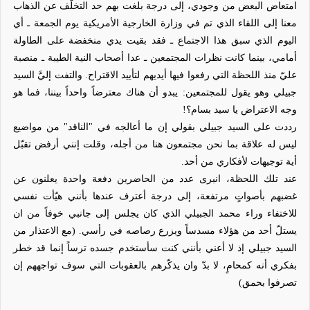
امتعاض البعض من وجودي، إلى درجة بلغت بهم حد التخلّف عن الذهاب
معنا إلى اللقاء الذي تم في وزارة الخارجية الأمريكية يوم الجمعة ـ أي
اليوم الذي سبق هذا الاجتماع ـ فقد بقيت يدي منخفضة على الطاولة
أمامي، بينما كانت نظرات المجتمعين ـ عدا أصحاب النية الطيبة ـ منصبة
عليّ منذ اللحظة التي رفعوا فيها أيديهم لتأييد الاقتراح. والتفت إليَّ السيد
جبيلي وهو يقول للمجتمعين: يبدو أن هناك معترضاً واحداً بيننا، فما هو
وجه الاعتراض يا سيد بسام؟!
رددت على السيد جبيلي بقولي إن ما أعالجه في "الناقد" من مواضيع
ليس له علاقة بما نحن مجتمعون هنا من أجله، وقلت إنني أرفض تقبّل
أية توجيهات لأفكاري من أحد.
عند تلك اللحظة، انبرى عدد من الحاضرين دفعة واحدة يعلنون عن
غضبهم بأصواتٍ مرتفعة، إلى درجة أعترف عندها بأنني هيّأت نفسي
للاختفاء وراء محمد الجبيلي الذي كان يجلس إلى جانبي خوفاً من ان
يستلّ أحد من هؤلاء مسدساً ويزرع رصاصه في رأسي. (مع الاعتذار من
السيد جبيلي إذ لا أعني بأنني كنت سأستخدم جسده ترساً إنما قد خطر
بفكري أنه كمحامٍ، لا بدّ وان يذكّرهم بالعقوبات التي سوف تواجههم إن
تصرفوا بحمق)