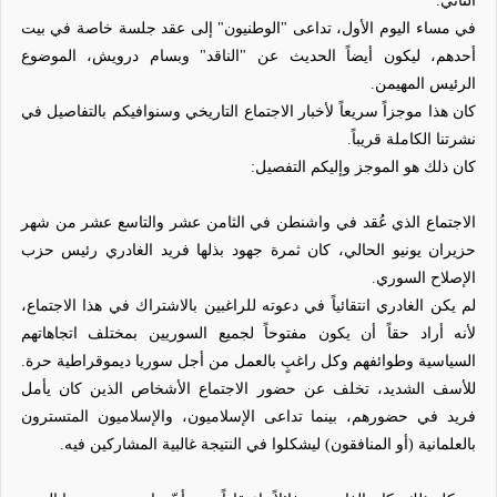
الثاني.
في مساء اليوم الأول، تداعى "الوطنيون" إلى عقد جلسة خاصة في بيت
أحدهم، ليكون أيضاً الحديث عن "الناقد" وبسام درويش، الموضوع
الرئيس المهيمن.
كان هذا موجزاً سريعاً لأخبار الاجتماع التاريخي وسنوافيكم بالتفاصيل في
نشرتنا الكاملة قريباً.
كان ذلك هو الموجز وإليكم التفصيل:
الاجتماع الذي عُقد في واشنطن في الثامن عشر والتاسع عشر من شهر
حزيران يونيو الحالي، كان ثمرة جهود بذلها فريد الغادري رئيس حزب
الإصلاح السوري.
لم يكن الغادري انتقائياً في دعوته للراغبين بالاشتراك في هذا الاجتماع،
لأنه أراد حقاً أن يكون مفتوحاً لجميع السوريين بمختلف اتجاهاتهم
السياسية وطوائفهم وكل راغبٍ بالعمل من أجل سوريا ديموقراطية حرة.
للأسف الشديد، تخلف عن حضور الاجتماع الأشخاص الذين كان يأمل
فريد في حضورهم، بينما تداعى الإسلاميون، والإسلاميون المتسترون
بالعلمانية (أو المنافقون) ليشكلوا في النتيجة غالبية المشاركين فيه.