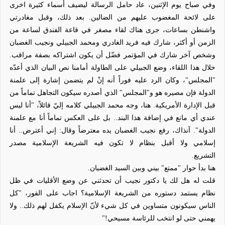
وفي صباح يوم الإثنين، عاد حامل الرسالة ليضيف أسماء كثيرة اخرى
على لائحة المغضوب عليهم من الضالين. بعد ذلك، وقبل مغادرتي
واشنطن بساعات، جرى هناك لقاء مصغر في قاعة الفندق لساعة من
الزمن أو أكثر، شارك فيه فريد الغادري ومحمد الجبيلي ونجيب الغضبان
وشخص آخر شارك في المؤتمر فضّل أن يكون اشتراكه بصفة مراقب.
خلال هذا اللقاء، وضع الجبيلي على الطاولة أمامنا نص البيان الذي أعدّه
"المجلس"، وكان الرد عليه فوراً أنه إنْ لم يتضمن إشارة إلى علمنة
الدولة فإن مصيره هو و"المجلس" الذي أصدره سيكون التجاهل تماماً من
قبل الإدارة الأمريكية. هنا، وجه محمد الجبيلي كلامه إليّ قائلاً، "أنا ليس
عندي أي مانع في إضافة هذا البند.. بل على العكس تماماً أنا مع علمنة
الدولة". آنذاك، رفع نجيب الغضبان يده معترضاً وقال: إني أعترض.. أنا
إسلامي ولا أقبل بنظام لا تكون فيه الشريعة الإسلامية مصدر
التشريع.
هنا بدأ حوار "ممتع" بيني وبين السيد الغضبان.
قلت له هل لك يا دكتور نجيب أن تحدثني عن وضع الأقليات في ظل
نظام يستمد دستوره من الشريعة الإسلامية؟ اجاب على الفور، "كل
الناس سيكونون متساوين في كل شيء لأنّ الإسلام يكفل لهم ذلك.. ولا
يهمني حتى لو انتخب للرئاسة مسيحي!"