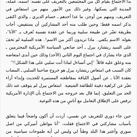
بدأ الاجتماع بقيام كل من المجتمعين بالتعريف على نفسه: اسمه، عمله،
المدينة التي يسكنها، وغير ذلك من الأمور. منهم من استفاض في
التعريف، ومنهم من أوجز، ما عدا أحدهم ـ حسام الديري ـ والذي اكتفى
بذكر اسمه فقط؛ وحين طلب منه أحد المشاركين أن يستفيض، أجاب
بطريقة تعبّر عن طبيعة سلبية وربما عن عقدة نفسية تُعرف بـ "الأنا"،
بقوله: الاسم يكفي.. ماذا تريدون أكثر من الاسم!.. هذه السلبية لم تخفَ
على السيد ريتشارد بيرل ـ أحد صانعي السياسة الأمريكية المحترمين ـ
الذي جاء يشارك في اجتماع اليوم الثاني (الأحد) وذلك حين أبدى امتعاضه
منه وعلق عليه قائلاً: "إني أتساءل لماذا أنت سلبي على هذا الشكل!!"
كان السبب في امتعاض ريتشارد بيرل هو خروج صاحبنا السلبي ـ المصاب
بعقدة الأنا ـ عن أصول اللباقة بمقاطعته المستمرة للحديث وإبداء أراء
تعبّر عن كراهية دفينة للطائفة الشيعية.
امتعاض بيرل لم يتوقف عند ذلك
الحد من التعليق، إنما قال بعد خروجه من الاجتماع بأن الإدارة الأمريكية
ترفض على الإطلاق التعامل مع أناسٍ من هذه النوعية.
حين جاء دوري للتعريف عن نفسي، أردت أن أكون واضحاً فيما يتعلق
بأسباب مشاركتي في الاجتماع فقلت، "أنا مواطن أميركي من اصل
سوري وأعتبر هذا البلد وطناً لي وليس لي أية طموحات سياسية من