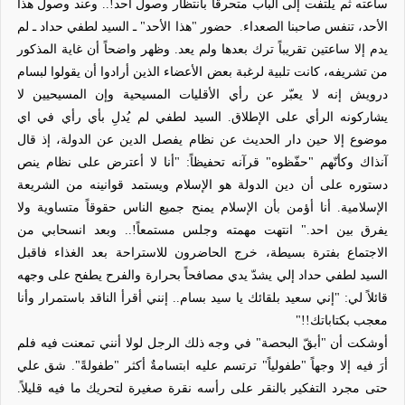
ساعته ثم يلتفت إلى الباب متحرقاً بانتظار وصول أحد!.. وعند وصول هذا
الأحد، تنفس صاحبنا الصعداء.
حضور "هذا الأحد" ـ السيد لطفي حداد ـ لم
يدم إلا ساعتين تقريباً ترك بعدها ولم يعد. وظهر واضحاً أن غاية المذكور
من تشريفه، كانت تلبية لرغبة بعض الأعضاء الذين أرادوا أن يقولوا لبسام
درويش إنه لا يعبّر عن رأي الأقليات المسيحية وإن المسيحيين لا
يشاركونه الرأي على الإطلاق. السيد لطفي لم يُدلِ بأي رأي في اي
موضوع إلا حين دار الحديث عن نظام يفصل الدين عن الدولة، إذ قال
آنذاك وكأنّهم "حفّظوه" قرآنه تحفيظاً: "أنا لا أعترض على نظام ينص
دستوره على أن دين الدولة هو الإسلام ويستمد قوانينه من الشريعة
الإسلامية. أنا أؤمن بأن الإسلام يمنح جميع الناس حقوقاً متساوية ولا
يفرق بين احد." انتهت مهمته وجلس مستمعاً!.. وبعد انسحابي من
الاجتماع بفترة بسيطة، خرج الحاضرون للاستراحة بعد الغذاء فاقبل
السيد لطفي حداد إلي يشدّ يدي مصافحاً بحرارة والفرح يطفح على وجهه
قائلاً لي: "إني سعيد بلقائك يا سيد بسام.. إنني أقرأ الناقد باستمرار وأنا
معجب بكتاباتك!!"
أوشكت أن "أبقّ البحصة" في وجه ذلك الرجل لولا أنني تمعنت فيه فلم
أرَ فيه إلا وجهاً "طفولياً" ترتسم عليه ابتسامةٌ أكثر "طفولةً". شق علي
حتى مجرد التفكير بالنقر على رأسه نقرة صغيرة لتحريك ما فيه قليلاً.