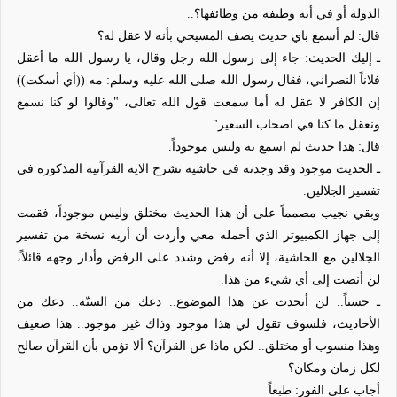
الدولة أو في أية وظيفة من وظائفها؟..
قال: لم أسمع باي حديث يصف المسيحي بأنه لا عقل له؟
ـ إليك الحديث: جاء إلى رسول الله رجل وقال، يا رسول الله ما أعقل
فلاناً النصراني، فقال رسول الله صلى الله عليه وسلم: مه ((أي أسكت))
إن الكافر لا عقل له أما سمعت قول الله تعالى، "وقالوا لو كنا نسمع
ونعقل ما كنا في اصحاب السعير".
قال: هذا حديث لم اسمع به وليس موجوداً.
ـ الحديث موجود وقد وجدته في حاشية تشرح الاية القرآنية المذكورة في
تفسير الجلالين.
وبقي نجيب مصمماً على أن هذا الحديث مختلق وليس موجوداً، فقمت
إلى جهاز الكمبيوتر الذي أحمله معي وأردت أن أريه نسخة من تفسير
الجلالين مع الحاشية، إلا أنه رفض وشدد على الرفض وأدار وجهه قائلاً،
لن أنصت إلى أي شيء من هذا.
ـ حسناً.. لن أتحدث عن هذا الموضوع.. دعك من السنّة.. دعك من
الأحاديث، فلسوف تقول لي هذا موجود وذاك غير موجود.. هذا ضعيف
وهذا منسوب أو مختلق.. لكن ماذا عن القرآن؟ ألا تؤمن بأن القرآن صالح
لكل زمان ومكان؟
أجاب على الفور: طبعاً