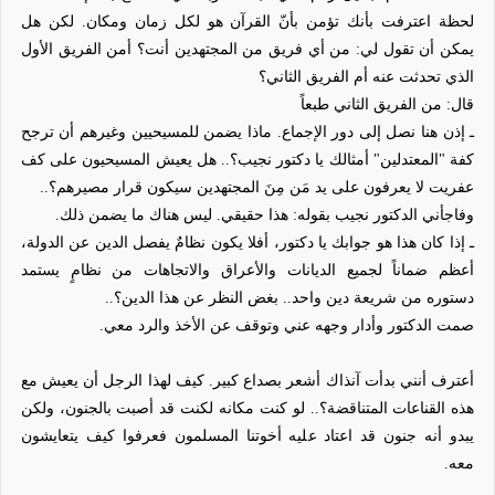
لحظة اعترفت بأنك تؤمن بأنّ القرآن هو لكل زمان ومكان. لكن هل
يمكن أن تقول لي: من أي فريق من المجتهدين أنت؟ أمن الفريق الأول
الذي تحدثت عنه أم الفريق الثاني؟
قال: من الفريق الثاني طبعاً
ـ إذن هنا نصل إلى دور الإجماع. ماذا يضمن للمسيحيين وغيرهم أن ترجح
كفة "المعتدلين" أمثالك يا دكتور نجيب؟.. هل يعيش المسيحيون على كف
عفريت لا يعرفون على يد مَن مِنَ المجتهدين سيكون قرار مصيرهم؟..
وفاجأني الدكتور نجيب بقوله: هذا حقيقي. ليس هناك ما يضمن ذلك.
ـ إذا كان هذا هو جوابك يا دكتور، أفلا يكون نظامٌ يفصل الدين عن الدولة،
أعظم ضماناً لجميع الديانات والأعراق والاتجاهات من نظامٍ يستمد
دستوره من شريعة دين واحد.. بغض النظر عن هذا الدين؟..
صمت الدكتور وأدار وجهه عني وتوقف عن الأخذ والرد معي.
أعترف أنني بدأت آنذاك أشعر بصداع كبير. كيف لهذا الرجل أن يعيش مع
هذه القناعات المتناقضة؟.. لو كنت مكانه لكنت قد أصبت بالجنون، ولكن
يبدو أنه جنون قد اعتاد عليه أخوتنا المسلمون فعرفوا كيف يتعايشون
معه.