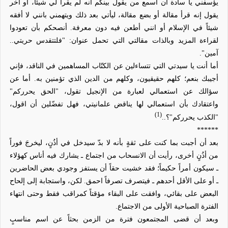
يؤسفني يا سادة أن أسمع من يقول بينكم أنه لم يقرأ لي شيئاً، أو آخر
يقول إنه قرأ مقالة أو بضع مقالة، ليأتي بعد ذلك ويتهمني بانني لا أفقه
شيئاً في الإسلام أو انني أطعن فيه دون معرفة. أنصحكم بأن تعودوا
لقراءة المزيد وبالذات مقالتي التي تحمل عنوان: "فلتتقدس حريتي..
آمين".
أما أنت يا سيدتي التي تتساءلين عن الكتّاب المساهمين في الناقد، فإني
أجيبك بنعم؛ كلهم حقيقيون، وكلهم من الدين الذي تؤمنين به. أما عن
سؤالك عن استعمالي لعبارة من الإنجيل تقول، "الحق يحرركم"
واعتقادك بأن استعمالي لها يناقض علمانيتي، فهل تفضّلين أن اقول،
(1)
"الكذب يحرركم"؟..
******
بعد أن أجبت بما كنت على ثقةٍ بأنه لا بدّ سيدخل في أذُنٍ، ليخرجَ فوراً
من أذُنٍ أخرى، رأيت أن الانسحاب من اجتماع ـ يشارك فيه أناس كهؤلاء
ـ سيكون أمراً حكيماً؛ فقد خشيت حقاً أن يستفز وجودي بعض الحاضرين
ـ أو على الأقل أحدهم ـ فيتصرف تصرفاً احمق. لكن، واستجابة إلى إلحاح
البعض على بقائي، وافقت على البقاء مؤقتاً كمراقب فقط وحتى انتهاء
الفترة الصباحية الأولى من الاجتماع.
وبعد أن قضى المجتمعون فترة من الزمن بحثاً عن اسم مناسبٍ