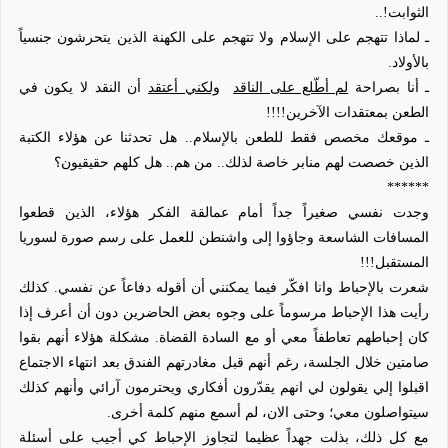
الثوابت!..
ـ لماذا تتهجم على الإسلام ولا تتهجم على الكهنة الذين يتحرشون جنسياً
بالأولاد.
ـ أنا بصراحة
لم أطّلع على الناقد
ولكني أعتقد
أن النقد لا يكون في
الطعن بمعتقدات الآخرين!!!!
ـ موقعك مخصص فقط للطعن بالإسلام.. هل تحدثنا عن هؤلاء الكتبة
الذين خصصت لهم منابر خاصة لذلك.. من هم.. هل كلهم حقيقيون؟
******
وجدت نفسي صغيراً جداً أمام عمالقة الفكر هؤلاء، الذين قطعوا
المسافات الشاسعة وجاؤوا إلى واشنطن للعمل على رسم صورة لسوريا
المستقبل!!!
شعرت بالإحباط وانا افكّر فيما يمكنني أن أقوله دفاعاً عن نفسي. كذلك
رأيت هذا الإحباط مرسوماً على وجوه بعض الحاضرين دون أن أعرف إذا
كان إحباطهم تعاطفاً معي أو مع السادة القضاة. مشكلة هؤلاء أنهم بقوا
صامتين خلال الجلسة، رغم أنهم قبل مغادرتهم الفندق بعد انتهاء الاجتماع
اقبلوا إلي يقولون لي انهم يقدّرون أفكاري ويحترمون آرائي وأنهم كذلك
سيتواصلون معي؛ وحتى الان، لم أسمع منهم كلمة أخرى.
مع كل ذلك، بذلت جهداً عظيما لتجاوز الإحباط كي أجيب على أسئلة