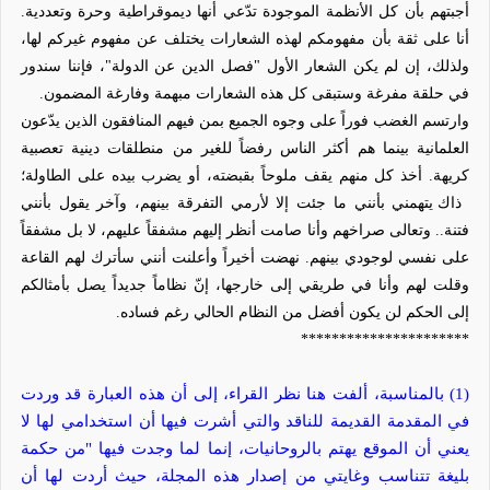
أجبتهم بأن كل الأنظمة الموجودة تدّعي أنها ديموقراطية وحرة وتعددية.
أنا على ثقة بأن مفهومكم لهذه الشعارات يختلف عن مفهوم غيركم لها،
ولذلك، إن لم يكن الشعار الأول "فصل الدين عن الدولة"، فإننا سندور
في حلقة مفرغة وستبقى كل هذه الشعارات مبهمة وفارغة المضمون.
وارتسم الغضب فوراً على وجوه الجميع بمن فيهم المنافقون الذين يدّعون
العلمانية بينما هم أكثر الناس رفضاً للغير من منطلقات دينية تعصبية
كريهة. أخذ كل منهم يقف ملوحاً بقبضته، أو يضرب بيده على الطاولة؛
ذاك يتهمني بأنني ما جئت إلا لأرمي التفرقة بينهم، وآخر يقول بأنني
فتنة.. وتعالى صراخهم وأنا صامت أنظر إليهم مشفقاً عليهم، لا بل مشفقاً
على نفسي لوجودي بينهم. نهضت أخيراً وأعلنت أنني سأترك لهم القاعة
وقلت لهم وأنا في طريقي إلى خارجها، إنّ نظاماً جديداً يصل بأمثالكم
إلى الحكم لن يكون أفضل من النظام الحالي رغم فساده.
**********************
(1) بالمناسبة، ألفت هنا نظر القراء، إلى أن هذه العبارة قد وردت
في المقدمة القديمة للناقد والتي أشرت فيها أن استخدامي لها لا
يعني أن الموقع يهتم بالروحانيات، إنما لما وجدت فيها "من حكمة
بليغة تتناسب وغايتي من إصدار هذه المجلة، حيث أردت لها أن