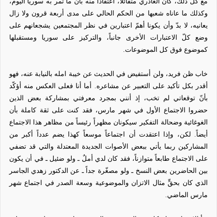
مع كل ذلك، كان الغادري متفائلاً، اعتقاداً منه بأنّ ما تمر به سوريا اليوم،
وكذلك ما عاناه شعبها من الحكم الحالي على مدى أربعة قرون ولا زال
يعانيه، لا بدّ وأن يكونا أهمّ اعتبارين في نظر المجتمعين يشجعانهم على
وضع كلّ الاعتبارات الأخرى جانباً، والتركيز على سوريا ومستقبلها
كموضوع فوق كل الموضوعات.
خاب ظن فريد، ولن أستفيض في الحديث عن خيبة امله بالنيابة عنه، فهو
أقدر بكل تأكيد على التعبير عن مشاعره. أما أنا فعلى العكس منه أؤكّد
بأنّ توقعاتي لم تخب، إذ أنني بمجرد معرفتي بمشاركة بعض الذين
حضروا الاجتماع الأول في شهر مارس، فقد كنت على ثقة كاملة بأن
الغوغائية وضحالة التفكير سيكونان مظهراً رئيساً من مظاهر هذا الاجتماع
أيضاً. لكن، وإذا اعتقدت أن اجتماعاً موسعاً كهذا يضم عدداً أكبر من
المشاركين ربما يأتي ببعض الأصوات الجديدة المعتدلة والتي قد تضفي
على الاجتماع طابعاً متوازناً، فقد كان لدي أملٌ ـ ولو ضئيل ـ في أن يكون
بين الحاضرين بعض النسخ ـ ولو مصغّرة جداً ـ عن الدكتور زهدي الجاسر
الذي كان بحقٍّ مثال الاتزان والموضوعية وسعة الصدر في اجتماع شهر
مارس الماضي.