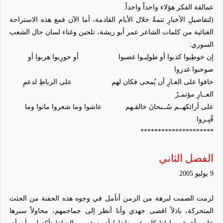
عمالقة الفكر هؤلاء واحداً واحداً.
(لتفاصيلِ الأخبارِ تتمةٌ خلال الأيام القادمة، أما الآن فمع هذه الاستراحة
الغنائية من كلمات الشاعر عمر أبو ريشة، تلحين وغناء لسان حال الشعب
السوري:
إن
خوطِبوا
كذبوا أو طولِبـوا غضبوا
أو حورِبوا هربوا أو
صوحبوا
غدروا
خافوا على العـارِ أن يُمحى
فكان
لهم
على
الرباطِ
لدعمِ
العــارِ
مؤتمـرُ
على أرائكهــم سُــبحانَ
خالقـهم
عاشوا
وما شعروا ماتوا وما
قُبِـروا
*********************
الفصل الثاني
9 يوليو 2005
لزمت الصمت لبرهة من الزمن أتأمل في وجوه هذه الحفنة من الجثث
المتحركة، باذلاً اقصى جهدي وأنا أنظر إلى جماجمهم، محاولاً سبرها