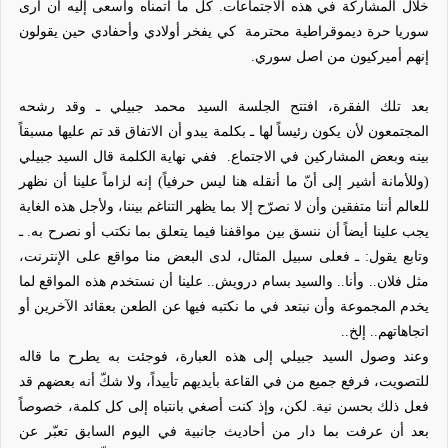
خلال المشاركة في هذه الاجتماعات. كل ما أتمناه وأسعى إليه أن أرى
سوريا حرة ديموقراطية محترمة
كي يفخر أولادي وأحفادي حين يقولون
إنهم أميركيون من اصل سوري.
بعد تلك الفقرة، افتتح الجلسة السيد محمد جبيلي ـ وقد رشحه
المجتمعون لأن يكون رئيساً لها ـ بكلمة يبدو أن الاتفاق قد تم عليها مسبقاً
بينه وبعض المشاركين في الاجتماع.
ففي نهاية الكلمة قال السيد جبيلي
(وللأمانة أشير إلى أنّ ما أنقله هنا ليس حرفياً) إنه لزاماً علينا أن نظهر
للعالم أننا متفقين وأن لا نصرّح إلا بما يظهر التناغم بيننا، ولأجل هذه الغاية
يجب علينا أيضاً أن ننسق بين مواقفنا فيما يتعلق بما نكتب أو نصرح به. ـ
وتابع يقول: ـ فعلى سبيل المثال، لدى البعض منا مواقع على الإنترنت،
مثل فلان.. وأنا.. والسيد بسام درويش.. علينا أن نستخدم هذه المواقع لما
يخدم المجموعة وأن نبتعد في ما نكتبه فيها عن الطعن بعقائد الآخرين أو
اتجاهاتهم.. إلخ..
وعند وصول السيد جبيلي إلى هذه العبارة، فوجئت به يطرح ما قاله
للتصويت، فرفع جميع من في القاعة بأيديهم تأييداً، ولا شكّ أنه بعضهم قد
فعل ذلك بحسن نية. لكن، وإذ كنت أصغي بانتباه إلى كل كلمة، خصوصاً
بعد أن عرفت بما دار من أحاديث جانبية في اليوم السابق تعبّر عن