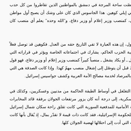
 غصّت ساحة المرجة في دمشق بالمواطنين الذين تقاطروا من كل حدب
ي إيلي كوهين. هذا الجاسوس الذي كان على وشك أن يصبح أول مواطن
، كمنصب وزير إعلام أو وزير دفاع، و
"
الله وحده
"
يعلم أي منصب كان
، إن هذه العبارة لا تفي التاريخ حقه من العدل. فكوهين قد توصل فعلاً
ة الحزب الحاكم، يشارك في اجتماعاته الخاصة ويؤثر في قراراته التي
ل
ـ
أو يكاد يشغل
ـ
منصباً كبيراً كمنصب وزير إعلام أو وزير دفاع، فهو قول
 قبل أن يتوصّل إلى إشغال منصب مهمّ كهذا. وإذا كانت الصدفة هي التي
ً بالمرصاد لخدمة مصالح الأمة العربية وكشف جواسيس إسرائيل.
لى التغلغل في أوساط الطبقة الحاكمة من مدنيين وعسكريين، وكذلك في
كرية، إلى درجة أنه كان يزور مرتفعات الجولان برفقة قائد المخابرات
ة الأمامية للمدفعية السورية التي كانت تقلق راحة سكان شمال إسرائيل
كومة الإسرائيلية، فقد كانت ذات قيمة لا تقدّر بمال، إذ يُقال بأنها كانت
لتي أدت إلى احتلالها لهضبة الجولان كلها.