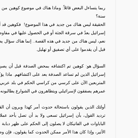
ربما يتساءل البعض قائلاً: وماذا هناك في موضوع كوهين من 
سنة؟
الحقيقة ليس هناك من جديد في هذا الموضوع!
فكوهين قد أ
إسرائيل بعدُ في سرقة الجثة أو في الحصول عليها في مفاو
نعم، ليس هناك من جديد في هذه القصة.. إنما هناك سؤال يطرح
قبل أن يقدموا على أي تصفيق أو تهليل.
السؤال هو: كوهين تم اكتشافه بمحض الصدفة قبل أن يصبح 
إسرائيل الذين لم تساعد الصدفة بعد على اكتشافهم. ماذا يؤك
المتربعين الآن على كرسي من كراسي الحكم في بلد عربي؟
عمرهم يصفقون لإسرائيلي ويتظاهرون في الشوارع يطالبونه 
أولئك الذين يقولون باستحالة حدوث أمر كهذا ويرون أن ال
ترديد القول، بأن إسرائيل تسعى ولا بد أن تصل بأحد عملائها
الباباوات في الفاتيكان لا يصلون إلى الحكم على ظهر دباب
الأثير، وإذا كان هذا الأمر ممكن الحدوث كما يقولون، فإن