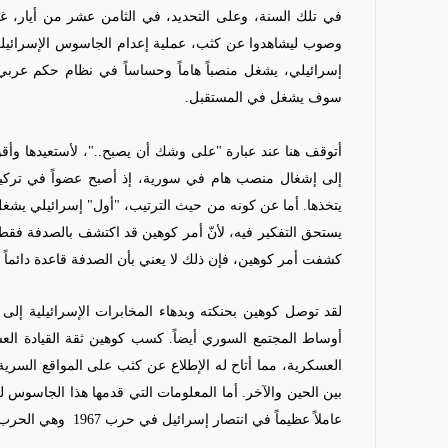
في تلك السنة، وعلى التحديد، في الثامن عشر من أيار،
وصوب ليشاهدوا عن كثب، عملية إعدام الجاسوس الإسرائيل
إسرائيلي، يشغل منصباً هاماً وحساساً في نظام حكم عربي
سوف يشغل في المستقبل.
أتوقف هنا عند عبارة "على وشك أن يصبح.."، لأستعيدها وأقول
إلى إشغال منصب هام في سورية، إذ
أصبح
عضواً في تركيب
يتخذها. أما عن كونه من
حيث
الترتيب، "أول" إسرائيلي يشغ
يستحق التفكير فيه، لأنّ أمر كوهين قد اكتشف بالصدفة فقط
كشفت أمر كوهين، فإن ذلك لا يعني بأن الصدفة قاعدة دائما
لقد توصل كوهين بحنكته وبدهاء المخابرات الإسرائيلية إ
أوساط المجتمع السوري أيضاً. كسب كوهين ثقة القيادة العس
العسكرية، مما أتاح له الإطلاع عن كثب على المواقع السري
بين الحين والآخر. أما المعلومات التي قدمها هذا الجاسوس للح
عاملاً عظيماً في انتصار إسرائيل في حرب 1967
وهي الحرب ا