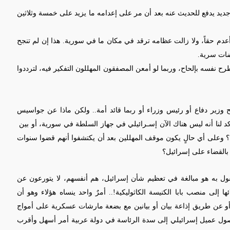
جديد يدفع للحديث عنه بعد أن مر على إعدامه ما يزيد على خمسة وثلاثين
عدم حقاً، ولا زالت عظامه ترقد في مكان ما في سورية. هذا
إن
لم تنجح
ضات سرية.
 نفسه بإلحاح، وربما لو أمعن المصفقون المهللون التفكير فيه، لترددوا
وزير دفاع أو رئيس وزراء أو ربما قائد أمة.. ولكن ماذا عن جواسيس
د لنا أنه ليس هناك
الآن
إسـرائيلي في جهاز السلطة في سورية، أو بين
 و
على
أي حالٍ يكون موقف المهللين بعد أن يكتشفوا أنهم قضوا سنوات
بالقضاء على إسرائيل؟
قول به هو مبالغة في تعظيم شأن إسرائيل، هم أنفسهم، لا يتورعون عن
 إلى منصب بابا الكنيسة الكاثوليكية!.. أمرٌ واحد ينساه هؤلاء وهو أن
ة أو عن طريق إذاعة بيان أو بيانين مع بضعة مارشات عسكرية على أمواج
 وصول عميل إسرائيلي إلى سدة الرئاسة في دولة عربية أمر أسهل وأقرب