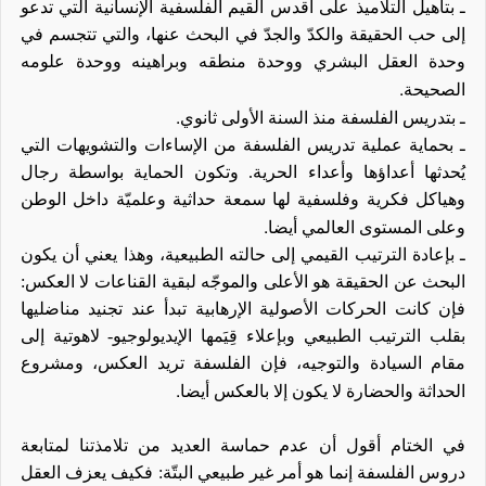
ـ
بتأهيل التلاميذ على أقدس القيم الفلسفية الإنسانية التي تدعو
إلى حب الحقيقة والكدّ والجدّ في البحث عنها، والتي تتجسم في
وحدة العقل البشري ووحدة منطقه وبراهينه ووحدة علومه
.
الصحيحة
.
ـ
بتدريس الفلسفة منذ السنة الأولى ثانوي
ـ
بحماية عملية تدريس الفلسفة من الإساءات والتشويهات التي
يُحدثها
أعداؤها
وأعداء الحرية. وتكون الحماية بواسطة رجال
وهياكل فكرية وفلسفية لها سمعة حداثية وعلميّة داخل الوطن
.
وعلى المستوى العالمي أيضا
ـ
بإعادة الترتيب القيمي إلى حالته الطبيعية، وهذا يعني أن يكون
البحث عن الحقيقة هو الأعلى والموجّه لبقية القناعات لا العكس:
فإن كانت الحركات الأصولية الإرهابية تبدأ عند تجنيد مناضليها
بقلب الترتيب الطبيعي وبإعلاء قِيَمها الإيديولوجيو- لاهوتية إلى
مقام السيادة والتوجيه
،
فإن الفلسفة تريد العكس
،
ومشروع
.
الحداثة والحضارة لا يكون إلا بالعكس أيضا
في الختام أقول أن عدم حماسة العديد من تلامذتنا لمتابعة
دروس الفلسفة إنما هو أمر غير طبيعي البتّة: فكيف يعزف العقل