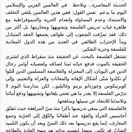
الحديثة المعاصرة... ونلاحظ
في العالمين العربي والإسلامي
اليوم ما يدعم
نفس القول: ففي هذين العالمين يلتقي التخلف
والاستبداد وعدم المساواة وانعدام الحرية والديموقراطية مع
ظاهرة غياب تدريس الفلسفة وتشويهها ومحاربتها. بل أكثر من
ذلك: فقد تمزّقت الشعوب إلى طوائف يجمعها الحقد المتبادل
وبدأ الإحتراب الطائفي
في
العديد من هذه الدول المعادية
للفلسفة وحرية التفكير
.
تشتغل الفلسفة بالبحث عن الحقيقة منذ سقراط الذي اشترى
الحقيقة بالموت فدفع حياته ثمنا لصدْقه ولعصيانه أوامر رجال
الدين في اليونان، إلى المعتزلة والفلاسفة المسلمين الذين قُتلوا
أو تكبّدوا شتّى أشكال الإهانة والمعانات والعزلة والتعتيم
،
وإلى
كوبرنيكوس وجوردانو برينو وغاليليو... لكن مدارسنا اليوم لا
تدرّس الفلسفة إلا بقدر ما هي تعتني بإهانتها وتشويهها ودفع أبنائنا
وتلامذتنا للابتعاد عن سبيلها ومناهجها
.
فالفلسفة التي ينبغي تدريسها باكرا منذ سنّ المراهقة حيث تتفتّق
أحاسيس الجرأة والقوّة عند أطفالنا والتّوْق إلى الحرّية وجمع
المعارف، إنما يقع تدريسها بعد ذلك السنّ وبعد أن يكون التلميذ
الشابّ قد تلبّس منهجا لنفسه وذاته هو منهج العادة والطاعة