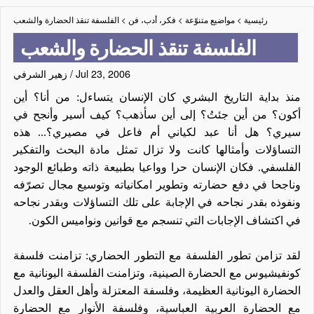
رئيسية
>
مواضيع متنوّعة
>
فكر، أدب، فن
>
الفلسفة تنقذ الحضارة والشعب
الفلسفة تنقذ الحضارة والشعب
Jul 23, 2006
/
زهير الشرفي
منذ بداية التاريخ البشري كان الإنسان يتساءل: من أنا؟ أين
أكون؟ من أين جئتُ؟ إلى أين سأذهب؟ كيف أسير وأنجح في
سيري؟ هل أنا عبد لكياني أم فاعل في مصيري
؟...
هذه
التساؤلات
وأمثالها كانت ولا تزال تمثل مادة البحث والتفكير
الفلسفي. فكان الإنسان حرا وواعيا بطبيعة ذاته وطبائع الوجود
وناجحا في دفع حضارته وتطوير امكانياته وتوسيع مجال تصرّفه
ونفوذه بقدر نجاحه في الإجابة على تلك التساؤلات وبقدر نجاحه
في اكتشاف الإجابات التي تنسجم مع قوانين ونواميس الكون
.
لقد تزامن تطور الفلسفة مع التطور الحضاري: تزامنت فلسفة
كونفيشيوس مع الحضارة الصينية، وتزامنت الفلسفة اليونانية مع
الحضارة اليونانية العظيمة،
وفلسفة المعتزلة وأهل العقل والعدل
مع الحضارة العربية العباسية، وفلسفة الأنوار مع الحضارة