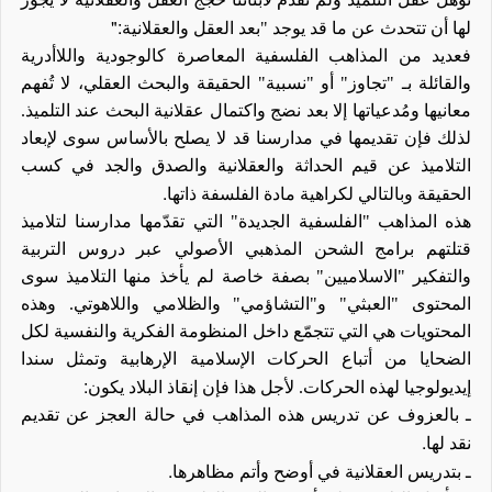
":
لها أن تتحدث عن ما قد يوجد "بعد العقل والعقلانية
فعديد من المذاهب الفلسفية المعاصرة كالوجودية واللاأدرية
والقائلة
بـ
"تجاوز" أو "نسبية" الحقيقة والبحث العقلي، لا تُفهم
معانيها ومُدعياتها إلا بعد نضج واكتمال عقلانية البحث عند التلميذ.
لذلك فإن تقديمها في مدارسنا قد لا يصلح بالأساس سوى لإبعاد
التلاميذ عن قيم الحداثة والعقلانية والصدق والجد في كسب
.
الحقيقة وبالتالي لكراهية مادة الفلسفة ذاتها
هذه المذاهب
"الفلسفية الجديدة"
التي تقدّمها مدارسنا لتلاميذ
قتلتهم برامج الشحن المذهبي الأصولي عبر دروس التربية
والتفكير "الاسلاميين" بصفة خاصة لم يأخذ منها التلاميذ سوى
المحتوى "العبثي" و"التشاؤمي" والظلامي واللاهوتي. وهذه
المحتويات هي التي تتجمّع داخل المنظومة الفكرية والنفسية لكل
الضحايا من أتباع الحركات الإسلامية الإرهابية وتمثل سندا
:
إيديولوجيا
لهذه
الحركات. لأجل هذا فإن إنقاذ البلاد يكون
ـ
بالعزوف عن تدريس هذه المذاهب في حالة العجز عن تقديم
.
نقد لها
.
ـ
بتدريس العقلانية في أوضح وأتم مظاهرها