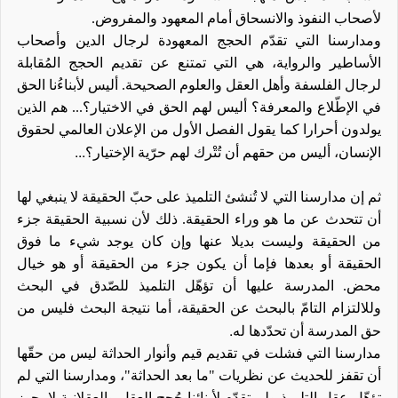
لأصحاب النفوذ والانسحاق أمام المعهود والمفروض
.
ومدارسنا التي تقدّم الحجج المعهودة لرجال الدين وأصحاب
الأساطير والرواية، هي التي تمتنع عن تقديم الحجج المُقابلة
لرجال الفلسفة وأهل العقل والعلوم الصحيحة. أليس لأبناءُنا الحق
في الإطّلاع والمعرفة؟ أليس لهم الحق في الاختيار؟... هم الذين
يولدون أحرارا كما يقول الفصل الأول من الإعلان العالمي لحقوق
...
الإنسان، أليس من حقهم أن تُتْرك لهم حرّية الإختيار؟
ثم إن مدارسنا التي لا تُنشئ التلميذ على حبّ الحقيقة لا ينبغي لها
أن تتحدث عن ما هو وراء الحقيقة. ذلك لأن نسبية الحقيقة جزء
من الحقيقة وليست بديلا عنها وإن كان يوجد شيء ما فوق
الحقيقة أو بعدها فإما أن يكون جزء من الحقيقة أو هو خيال
محض. المدرسة عليها أن
تؤهّل
التلميذ للصّدق في البحث
وللالتزام التامّ بالبحث عن الحقيقة، أما نتيجة البحث فليس من
.
حق المدرسة أن تحدّدها له
مدارسنا التي فشلت في تقديم قيم وأنوار الحداثة ليس من حقّها
أن تقفز للحديث عن نظريات "ما بعد الحداثة"، ومدارسنا التي لم
تؤهّل
عقل التلميذ ولم تقدّم لأبنائنا حُجج العقل والعقلانية لا يجوز