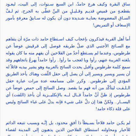
ساق البقرة وكيف هرع حامدٌ، ابن السبع سـنوات، إلى البيت، ليعـود
بقطعـةٍ من قميصٍ قديـم وقـليـلٍ من البنِّ غطّى به الجرح، ثم لـفَّ
السـاق المعضوضة بعنايـة شـديدة دون أن يكون له سـابقُ معرفةٍ بأمور
الإسعاف أو التمريض!
أما أهل القرية فيذكرون بإعجاب كيف اسـتطاع حامد ذات مرّة أن يتفاهم
مع السـائح الأجنبي الذي ضلَّ طريقه فوصل إلى قرقيش عوضاً عن
طرطوس، وعندما لم يسـتطع أحدٌ من الفلاحين أن يفهم منه ما كان يقوله
بلغته الغريبة عنهم، رأوا ويا لعجب ما رأوا.. رأوا حامداً يهرعُ باتجاههم وقد
سمع كلمة طرطوس وأقبل يحدث السائح بالعربية وهو يشير بيديه قائلاً له
أن يسير ويسير ويسير إلى أن يصل إلى حقل اللّفت وهناك يأخذ الطريق
المؤدي إلى طرطوس.. وكرر على مسامعه عدة مرات عبارة حقل
الـلـفـت ليتأكّد من أنه فهم ما يقصد. وصل السائح إلى حمص عوضاً عن
طرطوس إذ ظنَّ أنَّ حامداً قــال لــه بالإنكليــزية أن يأخذ (اللفت) أي
اليســار.. ولكنَّ هذا إن دلَّ على شيء فإنه يدلّ على غباء السائح وليس
على قلة ذكاء حامد!
لم يكـن حامد فلاحاً بسـيطاً ذا أفقٍ محدود، بل إنَّـه وبسبب تتبعه الدائم
للأخبار ومحاولته استنطاق الفلاحين الذين يذهبون إلى المدينة لقضاء