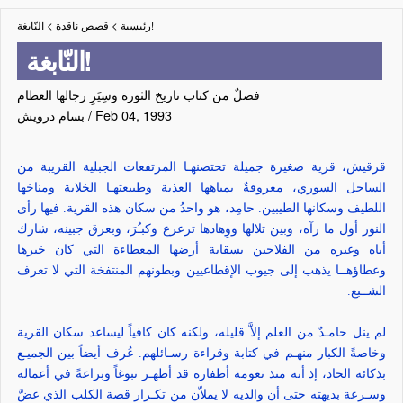
النّابغة!
رئيسية
>
قصص ناقدة
>
النّابغة!
فصلٌ من كتاب تاريخ الثورة وسِيَرِ رجالها العظام
Feb 04, 1993
/
بسام درويش
قرقيش، قرية صغيرة جميلة تحتضنهـا المرتفعات الجبلية القريبة من
الساحل السوري، معروفةٌ بمياهها العذبة وطبيعتهـا الخلابة ومناخها
اللطيف وسكانها الطيبين. حامِد، هو واحدُ من سكان هذه القرية. فيها رأى
النور أول ما رآه، وبين تلالها ووِهادها ترعرع وكبـُرَ، وبعرق جبينه، شارك
أباه وغيره من الفلاحين بسقاية أرضها المعطاءة التي كان خيرها
وعطاؤهــا يذهب إلى جيوب الإقطاعيين وبطونهم المنتفخة التي لا تعرف
الشــبع.
لم ينل حامـدٌ من العلم إلاَّ قليله، ولكنه كان كافياً ليساعد سكان القرية
وخاصةً الكبار منهـم في كتابة وقراءة رسـائلهم. عُرف أيضاً بين الجميـع
بذكائه الحاد، إذ أنه منذ نعومة أظفاره قد أظهـر نبوغاً وبراعةً في أعماله
وسـرعة بديهته حتى أن والديه لا يملاّن من تكـرار قصة الكلب الذي عضَّ