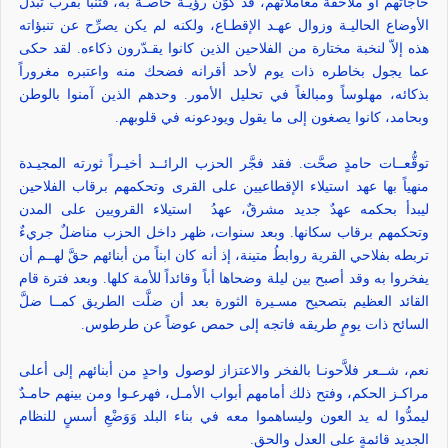
حاجاتهم أو ملاحقة معاملاتهم، قد كوَّن رؤيـةً خاصـةً به، فتنبأ بقرب تبدّل
الأوضاع الحاليـة وزوال عهـد الإقطـاع، ولكنه لم يكن يصرِّح عن تنبؤاته
هذه إلاّ لنخبة مختارة من الفلاحين الذين كانوا يقـدّرون ذكاءه. لقد حكى
عما يجول بخاطره ذات يوم لأحد أقرانه فضحك منه واعتبره مغروراً
بذكائه، مهلوساً ومبالغاً في تحليل الأمور. وحدهم الذين آمنوا بالوطن
وبحامد، كانوا يصغون إلى ما يقول ويودعونه في قلوبهم.
توقُّعــات حامدٍ صحَّت. فقد فجَّر الحزب الرائــد أخيـراً ثورته المجيـدة
منهياً بها عهد استيلاء الإقطاعيين على القرى وتحكمهم برقاب الفلاحين
ليبدأ بحكمه عهدٌ جديد مشرقٌ، عهدُ
استيلاء القرويين على المدن
وتحكمهم برقاب سكانها. وبعد سنوات، ظهر داخل الحزب مناضلٌ جريءٌ
تربطه بفلاحي القرية روابطُ متينة، إذ أنه كان ابناً من أبنائهم حقَّ لهــم أن
يفخروا به وقد أصبح بين ليلة وضحاها أباً وقائداً للأمة كلها. وبعد فترة قام
القائد العظيم بتصحيح مسـيرة الثورة بعد أن ضلَّت الطريق كمــا ضلَّ
السائح ذات يومٍ طريقه فاتجه إلى حمص عوضاً عن طرطوس.
نعم، شــعر فلاَّحونـا بالفخر والاعتزاز لوصول واحدٍ من أبنائهم إلى أعلى
مراكـز الحكم، وفتح ذلك أمامهم أبواب الأمـل، فهرعـوا ومن بينهم حامـدٌ
ليمدُّوا له يد العون وليساهموا معه في بناء البلد وَوَضْعِ أسسٍ للنظام
الجديد قائمةٍ على العدل والحق.