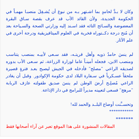
وكان لا بـدَّ لحامدٍ بما اشـتهر بـه من نبوغ أن يُشـغِلَ منصبـا مهمـاً في
الحكومة الجديدة، ولأن القائد الأب قد عرف بقصة سـاق البقرة
المعضوضة والسـائح التائه فقد اسـند إليه وزارتي الصحة والسـياحة بعد
أن مُنح درجة دكــتوراه فخرية في العلوم الميتافيزيقية ودرجة أخرى في
علم الآثار.
لم ينسَ حامدٌ ذويه وأهل قريتـه، فقد سـعى لأبيـه بمنصب يتناسب
ومنصب الابن، فجعله أمينـاً عاما لوزارة الزراعة، ثم سـعى الأب بدوره
لصديقه الراعي "مصلح" فأدخله في الجيش ليصبح بعـد فترةٍ قصيرة
ملحقاً عسـكرياً في سـفارة البلاد لدى حكومة الإكوادور. وقبل أن يغادر
الراعي مُصلِـح أرضَ الوطن لم ينسَ صديق طفولته عازف الربابة
"مرهج" فسعى لتعيينه مديراً للبرامج في دار الإذاعة.
وتحســَّنت أوضاع البلــد والحمد لله!
***********
*******
المقالات المنشورة على هذا الموقع تعبر عن آراء أصحابها فقط