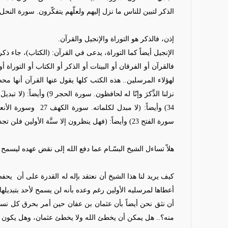
الذكر لتبين للناس ما نزل إليهم ولعلّهم يتفكّرون. سورة النحل 44)
إذن، فالذكر هو التوراة والإنجيل والقرآن.
الإنجيل أيضاً كما التوراة، يدعى في القرآن: (الكتاب)، جاء ذك
فالقرآن أو الفرقان أو البينات أو الذكر أو الكتاب أو التوراة
لهؤلاء المرسلين.. هذه الكتب كلها يقول عنها القرآن أنها مح
34) وأيضاً: (لا مبدل لكلماته. سورة الكهف 27
وسورة الأنعام 115) وأيضاً: (سنة الله ا
سورة الفتح 23) وأيضاً: (فهل ينظرون إلا سنَّة الأولين فلن تجد لسنة الله تبديلا ولن تجد لسنة الله تحويلا! سورة فاطر 43)
هلاّ
تساءل الشيخ البسّـام عما دفع الله إلى نقض عهده ليسمح لل
كيف يريد لنا هذا الشيخ أن نعتقد بإله له القدرة على أن
يحفظ
أعطاها لمرسليه الأولين رغم وعده بأنه لن يسمح لأحد بتبديلها؟
أن نثق نحن أيضاً بأن عثمان بن عفان حين أمر بحرق كل نسخ
منه؟.. هل يمكن أن يخطئ الله ولا يخطئ عثمان، وهل يكون ع