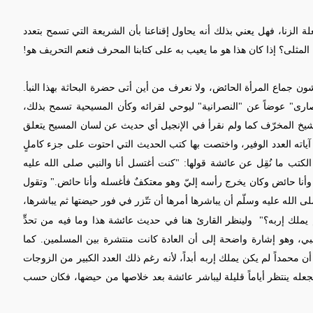
لة الزنا، فهل يعني بذلك أنه يحاول إقناعنا بأن الشريعة التي تسمح بتعدد
 المثلى؟ إذا كان هذا هو ما يعيب به على كتابنا المحرف فنعم التحريف هو!
شون جماع المرأة الحائض، ولا نعرف من أين أتى حضرة البحاثة بهذا النبأ.
صارى" عوضاً عن "النصرانية" ليوحي لقرائه وكأن المسيحية تسمح بذلك،
شيخ المخرّف كما ولم نقرأ في الإنجيل أي حديث عن لسان المسيح يتعلق
آياته العدد الوفير، واختصت بها كتب الحديث التي
احتوت على جزء كاملٍ
تب ما نُقِل عن عائشة قولها: "كنت أغتسل أنا والنبي صلى الله عليه
ني وأنا حائض وكان يخرج رأسه إليّ وهو معتكفٌ فأغسله وأنا حائض." وتقول
لى الله عليه وسلّم أن يباشرها أمرها أن تتّزر في فور حيضتها ثم يباشرها،
 يملك إربه؟"
ولينظر القارئ هنا في حديث عائشة هذا وما فيه من تحدٍّ
نبي، وهو إشارة واضحة إلى أن العادة كانت منتشرة بين المسلمين. كما
ن محمداً لم يكن يملك إربه أبداً، لأنه رغم ذلك العدد الكبير من الزوجات
يجعله ينتظر أياماً قليلة ليباشر عائشة بعد خلاصها من حيضها، فكان حسب