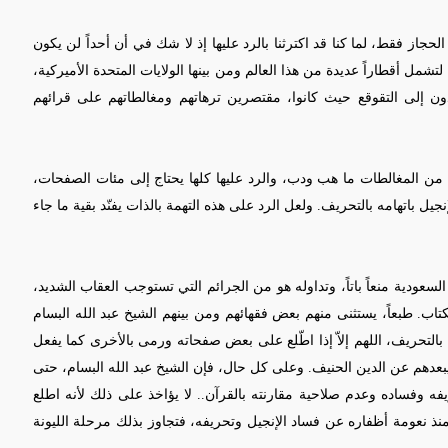
جاز فقط، لما كنا قد اكترثنا بالرد عليها إذ لا شك في أن أحداً لن يكون
تشمل أقطاراً عديدة من هذا العالم ومن بينها الولايات المتحدة الأميركية،
ودون إلى التقوقع حيث كانوا، مقتصرين ترهاتهم ومغالطاتهم على قرائهم
 من المغالطات ما هب ودب، والرد عليها كلها يحتاج إلى مئات الصفحات،
نجيل باتهامه بالتحريف. ولعل الرد على هذه التهمة بالذات يفنّد بقية ما جاء
عودية منعاً باتاً، وتداوله هو من الجرائم التي تستوجب العقاب الشديد،
تاب. طبعاً، يستثنى منهم بعض فقهائهم ومن بينهم الشيخ عبد الله البسام
ه بالتحريف، اللهم إلاّ إذا اطّلع على بعض صفحاته ورمى بالأخرى كما يفعل
بعدهم عن الدين الحنيف. وعلى كل حال، فإن الشيخ عبد الله البسام، حتى
حريفه وفساده وعدم صلاحية مقارنته بالقرآن.. لا يؤاخذ على ذلك لأنه اطلع
نذ نعومة أظفاره عن فساد الإنجيل وتحريفه، فتجاوز بذلك مرحلة الليونة