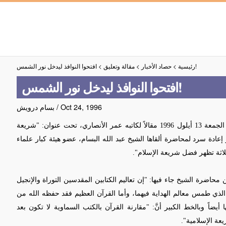
افتحوا النوافذ ليدخل نور الشمس!
رئيسية
>
حصاد الأخبار
>
مقالة وتعليق
>
افتحوا النوافذ ليدخل نور الشمس!
Oct 24, 1996
/
بسام درويش
نشرت جريدة "المسلمون" السعودية في عددها الصادر يوم الجمعة 13 أيلول 1996 مقالاً لكاتبه عمر الأنصاري، تحت عنوان: "شريعة
إعادة سرد لمحاضرة ألقاها الشيخ عبد الله البسام، عضو هيئة كبار علماء
ثلاثة تظهر فضل شريعة الإسلام".
اضرة الشيخ جاء فيها: "إن تعاليم الكتابين المقدسين التوراة والإنجيل
مر الذي طمس معالم الهداية فيهما، وأما القرآن العظيم فقد حفظه الله من
 أيضاً وبالخط الكبير أنَّ: "مقارنة القرآن بالكتب السماوية لا تكون بعد
يعة الإسلامية".