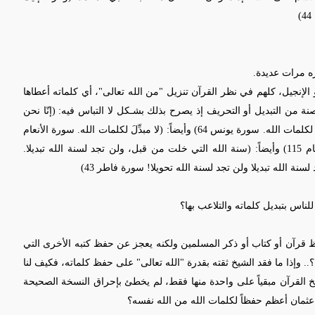
ره مرات عديدة.
 أو الإنجيل، كلهم في نظر القرآن تنزيل
"
من الله تعالى
"
، أي كلماته أعطاها
صنة من التبديل أو التحريف إذ يصرح بذلك بشـكل لا التباس فيه: (إنّا نحن
نزلنا الذِّكرَ وإنّا له لحافظون. سورة الحجر 9) وأيضاً: (لا تبديلَ لكلمات الله. سورة يونس 64) وأيضاً: (لا مبدِّلَ لكلمات الله. سورة الأنعام
لتي خلت من
قبل، ولن تجد لسنة الله تبديلا.
ناس بتبديل كلماته والتلاعب بها؟
 قرآن أو كتاب أو ذكر المسلمين ولكنه يعجز عن حفظ كتبه الأخرى التي
.. وإذا ما فقد الشيخ ثقته بقدرة
"
الله تعالى
"
على حفظ كلماته، فكيف لنا
 القرآن مبقياً على واحدة منها فقط، لم يخطئ بإحراق النسخة الصحيحة
ثمان أعظم حفظاً لكلمات الله من الله نفسه؟