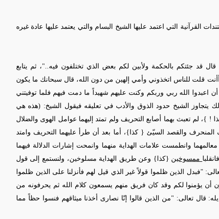
 القرآنية التي اعتمد عليها الشيخ البسام والتي يعتمد عليها عادة غيره
قال قد جئتكم بالحكمة ولأبين لكم بعض الذي تختلفون فيه.."، ثم يتابع
 أأنت قلت للناس اتخذوني وأمي إلهين من دون الله، قال سبحانك ما يكون
أن اعبدوا الله ربي وربكم وكنت عليهم شهيداً ما دمت فيهم فلما توفيتني
يتجاوز الشيخ حدود الذوق والأدب في تعليقه فيقول الشيخ: (هذه هي
ا ! }، لم تعبث بهما أصابع التحريف ولم تمتد إليهما عوامل الهوى والضلال
ف المنحرف والقصد
السيّئ { كذا}، أما بعد أن طرأ عليهما التحريف وامتد
ت معالمهما وانطمست علامات الهداية منهما وانمحت إشارات الدلالة فيهما
نقلبا
ممسوخين
{كذا} وعن طريق الهداية مسلوخين، ولنستمع إلى قول
عالى: "فبدل الذين ظلموا قولاً غير الذي قيل لهم فأنزلنا على الذين ظلموا
ون أن يؤمنوا لكم وقد كان فريق منهم يسمعون كلام الله ثم يحرفونه من
له: قال تعالى: "من الذين قالوا إنّا نصارى أخذنا ميثاقهم فنسوا حظاً مما