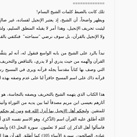
=============
تلك كانت بالضبط كلمات الشيخ البسام!
ويظهر واضحاً، أن الشيخ، إذ يعتبر الإنجيل لفساده، غير صالح
ليثبت تحريف الإنجيل، وهذا أمر لا يقبله المنطق السليم، ول
ولا الإنجيل بالقرآن، بل سوف نرضي "سماحته"
فنكتفي بالقر
نبدأ بالرد على الشيخ من بابه الواسع فنقول له، أنه لم يتنق
القرآن واتَّهمه من حيث يدري أو لا يدري، بالتناقض والتحريف،
التي وصف بها كتاباً مقدساً يجله قرآنه ويرى في المسيح رس
قرآنه ذاك على اسم المسيح حافزاً لنا على عدم وصفه بهذه الع
هذا الكتاب الذي يتهمه الشيخ بالتحريف ويصفه بالنجاسة، هو ب
آثارهم بعيسى ابن مريم مصدقاً لما بين يديه من التوراة وآتينا
للمتقين.
وليحكم أهل الإنجيل بما أنزل الله فيه
ومن لم يحكم ب
الله أطلق عليه القرآن اسم (الذَّكرِ)، وهو الاسم نفسه الذي أط
فاسألوا أه
عبادي الصالحون. سورة الأنبياء 05