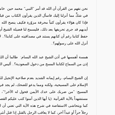
نحن نفهم من القرآن أن الله قد أمر "النبي" محمد حين
خامر
فإذا كان هؤلاء يقرأون كتباً محرفة مزوّرة فكيف ينصح الله 
أيديهم قد جرى تحريفها بعد ذلك، فليسمح لنا فضيلة الشيخ أن 
حفظ كتابنا رغم أن كتابهم يستند في مصداقيته على كتابنا؟..
أنزل الله على رسولهم؟..
همسة أهمسها في أذن الشيخ عبد الله البسام:
طالما أن ال
إذن من السماح لكتابنا المسخ من دخول السعودية؟.. أليس ال
إن الشيخ البسام، رغم إيمانه الشديد بعدم صلاحية الإنجيل ل
الإسلام على المسيحية، ولكنه ومما يدعو للضحك، لم يجد في
المسيح: "من ضربك على خدك الأيمن فحول له الآخر!"، وي
مستشهداً بالآية القرآنية: (يا أيها الذين آمنوا كتب عليكم القصا
كما
و
يتحاشى الاستفاضة في شرح هذه الآية التي تعني أن الرجل
رجلاً حراً أو عبداً آخر، كما لا يعاقب الرجل بالقتل إذا قتل أن