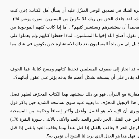
ه الشك في تصديق الوحي المنزّل عليه أن يسأل أهل الكتاب: (فإن كنت
في شكٍّ مما أنزلنا إليك فاسأل الذين يقرأون الكتاب من قبلك، لقد جاءك الحق من ربك فلا تكوننّ من الممترين. سورة يونس 94) .
محمداً أن يستشيرهم ويستشير كتبهم؟.. أما إذا كانت كتبهم الموجودة بين
نقول: أصلح الله إخواننا المسلمين.. لماذا حفظوا كتابهم ولم يعملوا على
 لا بل إلى من يلجأ المسلمون بعد ذلك للاستشارة حين يكونون في شك مما
له قد انحاز إلى صفوف المسلمين فحفظ كتابهم ومسخ كتابنا، فما الخوف
له بقادر على أن يمسخه بشكل أعظم فلا يدعه يؤثر على عقول أبنائهم؟..
لمقارنة مع القرآن، فهو مع ذلك يستشهد بهذا الكتاب المحرّف ليظهر فضل
 هذا الإنجيل المحرّف ما يعيبه عليه سوى تسامحه الشديد حين يذكر قول
رى أن الإسـلام هو أفضل وأعدل وأكثر إنصافاً وحكمة من المسيحية
ص في القتلى الحر بالحر والعبد بالعبد والأنثى بالأنثى. سورة البقرة 178)
 الحر لا يعاقب بالقتل إذا قتل عبداً بينما يعاقب العبد بالقتل إذا قتل
ثى. فهل هذا هو العدل الذي يريد لنا الشيخ أن نؤمن به؟..