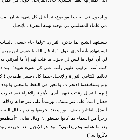
التي يمتاز بها العقل البشري خلال المراحل الأولى من عمره.
وللدخول في صلب الموضوع، نبدأ قبل كل شيء بتبيان المستندات
من علماء المسلمين في توجيه تهمة التحريف للإنجيل.
يستشهد الشيخ بما يذكره القرآن: "ولما جاء عيسى بالبينات 
استشهاده بآية أخرى تقول: "وإذ قال الله يا عيسى ابن مريم
لي أن أقول ما ليس لي بحق.. ما قلت لهم إلاّ ما أمرتني به 
كنت أنت الرقيب عليهم وأنت على كل شيء شهيد". بعد ذلك 
تعاليم الكتابين التوراة والإنجيل
حينما كانا رطبين طاهرين
{ كذ
ولم يستخلفهما الانحراف والتغير في اللفظ والمعنى والهد
إليهما التبديل وعبثت فيهما أيدي الأهواء والأغواء فقد تغير
فصارا اسماً على غير مسمّى ورسماً على غير هداية ودلالة، فا
أصدق القائلين يصف التوراة بعد تحريفها وتبديلها، قال الله ت
رجزاً من السماء بما كانوا يفسقون." وقال تعالى: "أفتطمع
بعد ما عقلوه وهم يعلمون".. وها هو الإنجيل بعد تحريفه وتبدي
ذكّروا به.")