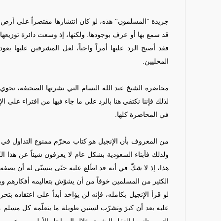
جريدة "المسلمون" هذه، لو كان انتشارها مقتصراً على أرض الح
قد سمع بها أو عرف بوجودها. ولكنها، إذ وسعت دائرة توزيعها ل
فقد أصبح الرد عليها أمراً واجباً، لعل المشرفين عليها يع
المحليين.
محاضرة الشيخ عبد الله البسام التي نشرتها الصحيفة، تحوي
لذلك فإننا نكتفي هنا بالرد على ما جاء فيها من افتراء على الإ
في المحاضرة كلها.
من المعروف بأن الإنجيل هو كتاب محرّم ممنوع التداول في الس
ولذلك فأبناء السعودية بشكل عام لا يعرفون شيئاً عن هذا الك
هذا، إذ لا شكّ في أنه قد اطّلع عليه حتّى يتسنّى له أن يصف
الكثير من المسلمين خوفاً من أن يشوّش بتعاليمه أفكارهم وي
لو قرأ الإنجيل بكامله، فإنه لن يؤاخذ أبداً على اعتقاده بت
عليه بعد أن كبرَ وتشرّب لسنين طويلة ما يتعلّمه كل مسلم م