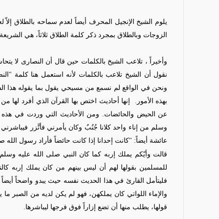
يلوم الشيخ الإنجيل المحرف أيضاً لعدم سماحه بالطلاق إلاّ لع
الزوجات وبالطلاق بمجرد ذكر كلمة الطلاق ثلاثاً، هي الشريعة
وأخيراً ، تلاعب الشيخ بالكلمات حين قال أن النصارى لا يتحا
نقول أن الشيخ تلاعب بالكلمات لأنه استعمل هنا كلمة "الن
ونحن في الواقع لم نسمع من مسيحي يقول بما يقوله هذا ال
بهذه الأمور.
إنها أحاديث اختص بها القرآن الذي أفرد لها من 
عن الحيض والحائضات. ومن الأحاديث التي وردت في هذه الك
وسلم من إناء واحد كلانا جُنُبٌ وكان يأمرني فأتَّزر فيباشر
عائشة أيضاً: "كانت إحدانا إذا كانت حائضاً فأراد رسول الله ص
قالت وأيّكم يملك إربه كما كان النبي صلى الله عليه وسلم
للمسلمين بقولها لهم أن ليس بينهم من كان يملك إربه كال
فليتأمل القارئ في هذا الحديث نفسه حيث يبدو واضحاً أيضاً أ
والإماء اللواتي كان يملكهن، فهو لم يكن لديه من الصبر ما 
قولها، يطلب منها أن تضع إزاراً فوق فرجها ليباشرها.