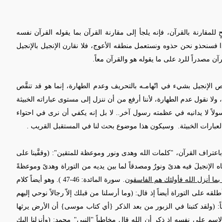
ٍ للمقارنة بالقرآن، فإنه يلجأ إلى مقارنة القرآن بما يقوله القرآن نفسه
ذا فسنحذو نحن حذوه ونستعمل منطقه الأعوج، فلا نقارن الإنجيل بالإنجيل
آن مصدراً للرد على ما يقوله هو والقرآن معاً.
َّص الإنجيل بشيء في اتّهامـه بالتحريف وعدم الطهارة، إنما هو قد تنقَّص
 ولا نقول عدم الطهارة، لأننا أرفع من أن ننزل إلى مستوى عباراته الخبيثة
ولاً لا يدانيه في عظمته رسول آخر.. لا بل إنه يكفي أن نرى في احتواء
بارات الخبيثة.
وسيكون هذا موضوع بحث لنا في المستقبل القريب .
اعتراف القرآن، "كلمات الله وهدى ونور وموعظة للمتقين": (وقفَّينا على
ه الإنجيلَ فيه هدىً ونورٌ ومصدقاً لما بين يديه من التوراة وهدىً وموعظةً
ما أنزل الله فأولئك هم الفاسقون
. سورة المائدة: 46-47 ). وهو أيضاً كلام
لقه على التوراة أيضاً إذ قال: (وما أرسلنا من قبلك إلاّ رجالاً نوحي إليهم
ل الذكر إن كنتم لا تعلمون. سورة النحل 43) وأيضاً: (ولقد كتبنا في الزبور من بعد الذكر {أي كتاب موسى} أن الأرض يرثها
1) كما أطلق القرآن هذا الاسم على نفسه إذ ذكر أن الله قال مخاطباً "النبي" محمد: (وأنزلنا إليك