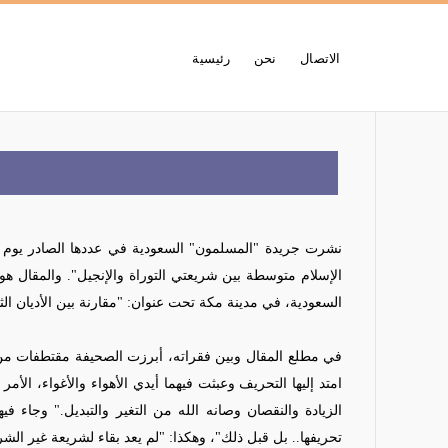
الاتصال
نحن
رئيسية
الإسلام متوسطة بين شريعتي التوراة والإنجيل". والمقال هو 
السعودية، في مدينة مكة تحت عنوان: "مقارنة بين الأديان ال
في مطلع المقال وبين فقراته، أبرزت الصحيفة مقتطفات من مح
امتد إليها التحريف وعبثت فيهما أيدي الأهواء والأغواء، الأ
الزيادة والنقصان وصانه الله من التغير والتبديل." وجاء فيها
تحريفها.. بل قبل ذلك"، وهكذا: "لم يعد بقاء لشريعة غير الشر