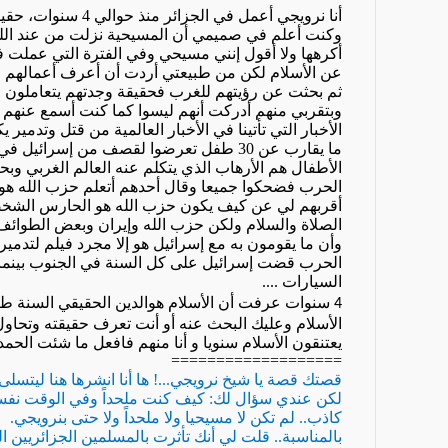
أنا نرويجي أعمل في الجزائر منذ حوالي
4
سنوات، حقيقة
وكنت أعلم في صميمي أن المسيحية نزلت من عند الل
أكرهها ولا أقول إنني مسيحي وفي الفترة التي عملت 
عن الأسلام لكن من طبيعتي أردت أن أعرف أعمالهم و أ
ثم بحثت عن رؤيتهم للغرب فحقيقة وجدتهم يتعاملون م
وبتقربي منهم أدركت أنهم ليسوا كما كنت أسمع عنهم
الأخبار التي تأتينا في الأخبار العالمية من قتل وتدم
ما يقارب عن
30
طفل تعرضوا لقصف من إسرائيل في جن
الأطفال هم الأرهاب الذي يتكلم عنه العالم الغربي وب
الحرب فضحكوا جميعا وقال أحدهم أتعلم حزب الله 
أقربهم لي عن كيف يكون حزب الله هو الحارس الشخصي 
الصلاة والسلام ولكن حزب الله وإيران وبعض الطوائف ه
وأن ما يقومون به مع إسرائيل هو إلا مجرد فيلم لتدمي
الحرب قضت إسرائيل على كل السنة في الجنوب بينما 
السيارات
....
سنوات عرفت أن الأسلام هوالدين الحقيقي السنة طب
4
الأسلام وعليك البحث عنه أو أنت تعرف حقيقته وتحاو
يعتنقون الأسلام سنويا و أنا منهم فافعل ما شئت الحمد
===================
قصتك قصة يا شيخ نرويجي...! ها أنا انشرها هنا ليتسلى ب
لكن عندي سؤال لك: كيف كنت ملحداً وفي الوقت نفسه 
كاذب.. لم تكن لا مسيحيا ولا ملحداً ولا حتى بنرويجي.
بالمناسبة.. قلت لي أنك تأثرت بالمسلمين الجزائريين ا