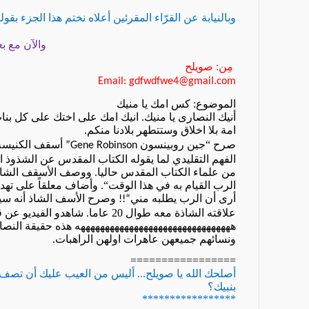
وبالنيابة عن القرّاء المقرئين أعلاه نختم هذا الجزء بقول
والآن مع ب
مِن: صويلح
Email: gdfwdfwe4@gmail.com
الموضوع: كس امك يا منيك
أنيك النصارى يا منيك. انيك امك على اختك على كل بنا
امة بلا اخلاق وستتطهر بلادنا منكم
.
صرح
“
جين روبينسون
أسقف الكنيسة 
Gene Robinson”
الفهم التقليدي لما يقوله الكتاب المقدس عن الشذوذ 
من علماء الكتاب المقدس حاليا. ووصف الأسقف الشاذ م
الرب القيام به في هذا الوقت
“
. وأضاف معلقاً على تهديد
أرى أن الرب يطلبه مني
وصرح الأسف الشاذ أنه سيتز
“!!
علاقته الشاذة معه طوال
20
عاما. شاهدو الفيديو عن ق
ههههههههههههههههههههههههههههههههه هذه حقيقة النصا
ونسائهم جميعهن عاهرات اولهن الراهبات.
=================
أصلحك الله يا صويلح... أليس من العيب عليك أن تصف 
بنبيك؟
*****************