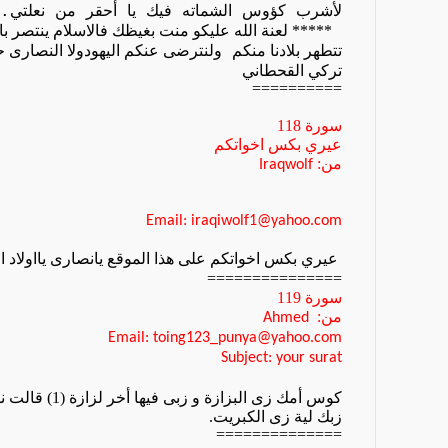
لأشرب
كؤوس
الشماته
فيك
يا
أحقر
من
نعلتي
.
***** لعنة الله عليكو منت بغيظك فالاسلام ينتصر ب
تتطهر بلادنا منكم
ولنترضى عنكم اليهودولا النصارى حت
تركي القحطاني
==========
سورة
118
عيري بكس اخواتكم
من:
Iraqwolf
Email: iraqiwolf1@yahoo.com
عيري بكس اخواتكم على هذا الموقع يانصارى يااولاد ال
===============
سورة
119
من:
Ahmed
Email: toing123_punya@yahoo.com
Subject: your surat
كوس أمك زى البزازة و زبى فيها أخر لزازة (
1
) قالت ن
زبك لية زى الكبريت.
==============