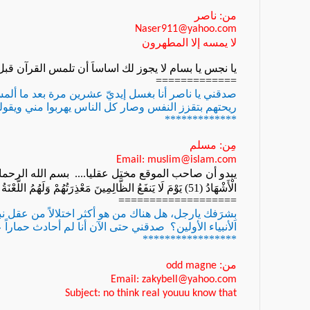
من: ناصر
Naser911@yahoo.com
لا يمسه إلا المطهرون
يا نجس يا بسام لا يجوز لك اساساَ أن تلمس القرآن قب
=============
صدقني يا ناصر أنا بغسل إيديّ عشرين مرة بعد ما أل
ريحتهم بتقزز النفس وصار كل الناس يهربوا مني ويقول
*************
مِن: مسلم
Email: muslim@islam.com
يبدو أن صاحب الموقع مختل عقليا....
بسم الله الرحمان الرحيم
الْأَشْهَادُ (
51
) يَوْمَ لَا يَنفَعُ الظَّالِمِينَ مَعْذِرَتُهُمْ وَلَهُمُ اللَّعْنَة
===================
بِشرَفك يارجل، هل هناك من هو أكثر اختلالاً من عقل ن
الأنبياء الأولين؟ صدقني حتى الآن أنا لم أحادث حماراً عل
*****************
من:
odd magne
Email: zakybell@yahoo.com
Subject: no think real youuu know that