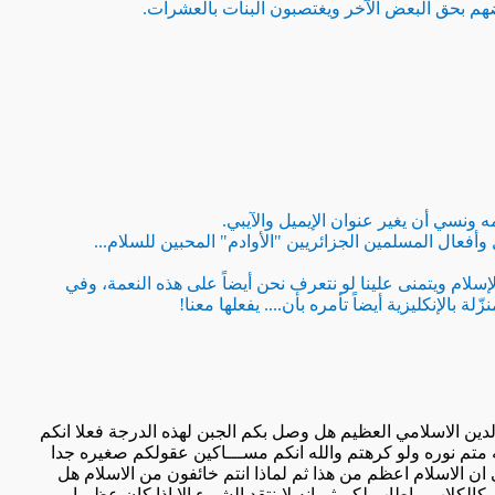
ضهم بحق البعض الآخر ويغتصبون البنات بالعشرات.
 ونسي أن يغير عنوان الإيميل والآيبي.
وأفعال المسلمين الجزائريين "الأوادم" المحبين للسلام...
لإسلام ويتمنى علينا لو نتعرف نحن أيضاً على هذه النعمة، وفي
ّلة بالإنكليزية أيضاً تأمره بأن.... يفعلها معنا!
لدين الاسلامي العظيم هل وصل بكم الجبن لهذه الدرجة فعلا انكم
له متم نوره ولو كرهتم والله انكم مســـاكين عقولكم صغيره جدا
ان الاسلام اعظم من هذا ثم لماذا انتم خائفون من الاسلام هل
و كالكلاب ماطاب لكم ثم انه لاينتقد الشيء الا اذا كان عظيما