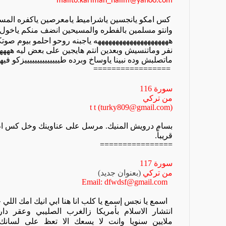
mailto:kariman_halim@yahoo.com
كس امكو يانجسين ياشراميط يامعرصين ياكفره المسيح 
وانتو مسلمين بالفطره والمسيحين انضف منكم ياخول
هههههههههههههههههههههه ياجبنه روحو احلمو بيوم صوتكو
نفر وماتنسيش وبعدين انتم هايجين على بعض ليه هههه
ماتصلبش وده نبينا ياوساخ وبرده طييييييييييييييزكو في
=================
سورة
116
من تركي
t t (turky809@gmail.com)
بسام درويش المنيك. مرسل على عناوينك وخل كس ام ام
قريباً.
================
سورة
117
من تركي
(بعنوان جديد)
Email: dfwdsf@gmail.com
اسمع يا نجس إسمع يا كلب انا هنا ابي انيك امك اللي 
انتشار
الاسلام
بأمريكا
زالغرب
الصليبي
وعقر
دار
ملايين
سنويا
وانت
لا
يسعك
الا
تعظ
على
لسانك