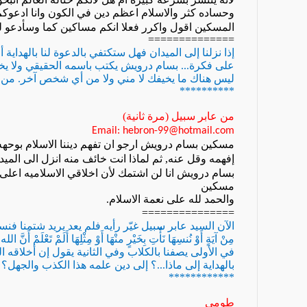
وحساده كثر والاسلام اعظم دين في الكون
وانا ادعوكم
المسكين اقول واكرر فعلا انكم مساكين كما وسأدعو لك
==============
إذا نزلنا إلى الميدان فهل ستكتفي بالدعوة لنا بالهداية
على فكرة... بسام درويش يكتب باسمه الحقيقي ولا يخ
ليس هناك ما يخيفك لا مني ولا من أي شخص آخر. من 
**********
من عابر سبيل (مرة ثانية)
Email: hebron-99@hotmail.com
مسكين
بسام درويش ارجو ان تفهم ديننا الاسلام بوحه
إفهمه وقل عنه
,
ثم لماذا انت خائف منه انزل الى الميدا
بسام درويش انا لن اشتمك لأن اخلاقي الاسلاميه اعلى 
مسكين
والحمد لله على نعمة الاسلام
.
===============
الآن السيد عابر سبيل غيّر رأيه فلم يعد يريد شتمنا فنسخ 
مِنْ آيَةٍ أَوْ نُنسِهَا نَأْتِ بِخَيْرٍ منْهَا أَوْ مِثْلِهَا أَلَمْ تَعْلَمْ أَنَّ 
في الأولى يصفنا بالكلاب وفي الثانية يقول إن أخلاقه ا
بالهداية إلى ماذا...؟ إلى دين علمه هذا الكذب والجهل؟
************
طومى