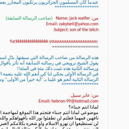
عندما كان المسلمون الجزائريون يرتكبون المجازر بع
*******************
من:
(صاحب الرسالة السابقة)
Name: jack walfer
Email: zakybell@yahoo.com
Subject: son of the bitch
fuckkkkkkkkkkkkkkkk youuuuuuuuuuuuuuuuuuu
==================
هذه الرسالة من صاحب الرسالة التي سبقتها. بدّل اسمه
يقول الشيخ نرويجي في رسالته السابقة أنه تأثر بأقوال 
ورسالته الثانية هذه تثبت ذلك مئة في المئة!!
في الرسالة الأولى يحكي لنا كي أنعم الله عليه بنعمة ا
الرسالة الثانية أنعم هو علينا بـ "آية خيراً من الأولى" ومنز
****************
من: عابر سبيل
Email: hebron-99@hotmail.com
لماذا انتم جبناء؟
موضوعي لماذا انتم جبناء فتحتم هذا الموقع لمهاجمة ا
تافهين فمهما فعلتم لن تطفئوا نور الله بافهواهكم وال
لن تستطيعوا ان تهزو الاسلام ولو شعره بكلامكم الغبي 
لانه ينتشر بسرعة كبيرة ام هل لأنكم حثالة العالم انبح