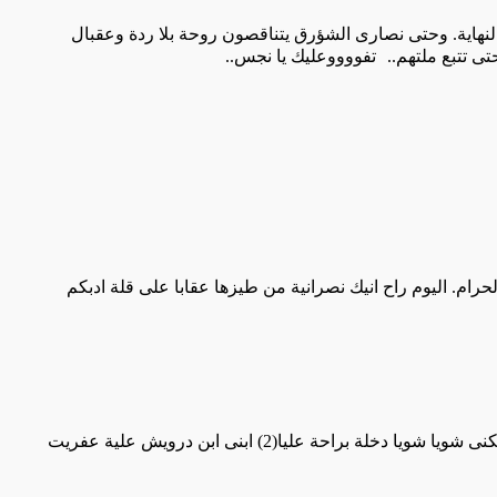
النهاية. وحتى نصارى الشؤرق يتناقصون روحة بلا ردة وعقبال
ى تتبع ملتهم..
تفووووعليك يا نجس..
حرام. اليوم راح انيك نصرانية من طيزها عقابا على قلة ادبكم
كنى شويا شويا دخلة براحة عليا(
2
) ابنى ابن درويش علية عفريت