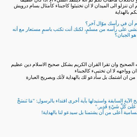
 ان تنزلو الى الميدان لا ان تختبئوا كاجبناء كأمثال بسام درويش
م بالهداية
 أم أن في رأسك موّال آخر؟
شى على رأسه من مسلمٍ، لكنك أنت تكتب باسمٍ مستعار مع أنه
هو الجبان؟
ه الصحيح وان تقرا القران الكريم بشكل صحيح الاسلام دين عظيم
ن وواجهه لا ان تختبىء كالجبناء
من ان اشتمك بل سأدعو لك بالهداية لأنك وبصريح العبارة
الآية السابقة واستبدلها بآية أخرى اقتداء بالرسول: "مَا نَنسَخْ
الله عَلَىَ كُلِّ شَيْءٍ قَدِير."
لسامية أعلى من أن يشتمنا بل سيدعو لنا بالهداية!