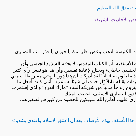
نا: صدق الله العظيم.
عض الأحاديث الشريفة
ت الكنيسة. اذهب وعض بظر امك يا حيوان يا قذر. انتم النصارى
الأسقفية بأن الكتاب المقدس لا يحرّم الشذوذ الجنسي وأن
الجنسي خاطيء ويحتاج لإعادة تفسير. وأن هذا هو نفس رأي كثير
ا يقوم به قائلاً
“
لقد أدركت أن هذا دور تاريخي معين طلب مني
ات بقتله قائلاً
“
لو حدث لي شيئاً، سأعرف أنني كنت أفعل ما
وج زواجاً مدنياً من شريكه الشاذ
“
مارك أندرو
”
والذي إستمرت
دوة النصارى الاسقف الخنيث المنيَك
رى عليهم لعائن الله منويكين للخصوه من كبيرهم لصغيرهم.
هذا الأسقف بهذه الأوصاف بعد أن اعتنق الإسلام واقتدى بشذوذه