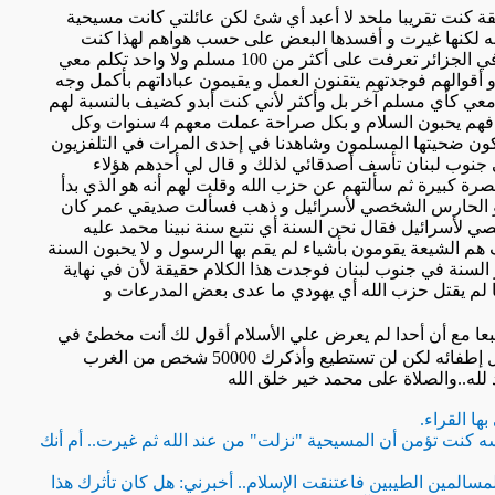
 كنت تقريبا ملحد لا أعبد أي شئ لكن عائلتي كانت مسيحية
ه لكنها غيرت و أفسدها البعض على حسب هواهم لهذا كنت
في الجزائر تعرفت على أكثر من
100
مسلم ولا واحد تكلم معي
قوالهم فوجدتهم يتقنون العمل و يقيمون عباداتهم بأكمل وجه
عي كأي مسلم آخر بل وأكثر لأني كنت أبدو كضيف بالنسبة لهم
 فهم يحبون السلام و بكل صراحة عملت معهم
4
سنوات وكل
ير يكون ضحيتها المسلمون وشاهدنا في إحدى المرات في التلفزيون
وب لبنان تأسف أصدقائي لذلك و قال لي أحدهم هؤلاء
حصرة كبيرة ثم سألتهم عن حزب الله وقلت لهم أنه هو الذي بدأ
هو الحارس الشخصي لأسرائيل و ذهب فسألت صديقي عمر كان
لأسرائيل فقال نحن السنة أي نتبع سنة نبينا محمد عليه
م الشيعة يقومون بأشياء لم يقم بها الرسول و لا يحبون السنة
ر السنة في جنوب لبنان فوجدت هذا الكلام حقيقة لأن في نهاية
لم يقتل حزب الله أي يهودي ما عدى بعض المدرعات و
عا مع أن أحدا لم يعرض علي الأسلام أقول لك أنت مخطئ في
ل إطفائه لكن لن تستطيع وأذكرك
50000
شخص من الغرب
 لله..والصلاة على محمد خير خلق الله
ها القراء.
كنت تؤمن أن المسيحية "نزلت" من عند الله ثم غيرت.. أم أنك
لمسالمين الطيبين فاعتنقت الإسلام.. أخبرني: هل كان تأثرك هذا