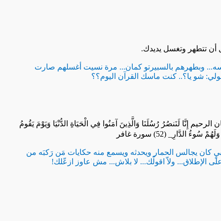
ل أن تتطهر وتغسل يديدك.
مسه... وبطهرهم بالسبيرتو كمان... مرة نسيت أغسلهم صارت
ولي: شو يا؟.. كنت ماسك القرآن اليوم؟؟
 إِنَّا لَنَنصُرُ رُسُلَنَا وَالَّذِينَ آمَنُوا فِي الْحَيَاةِ الدُّنْيَا وَيَوْمَ يَقُومُ
ُ وَلَهُمْ سُوءُ الدَّارِ_ (
52
) سورة غافر
بيٍ كان يجالس الحمار ويحدثه ويسمع منه حكايات مَن رَكبَه من
ى الإطلاق... ولاّ اقولّك... لا بلاش... مش عاوز ازعّلك!