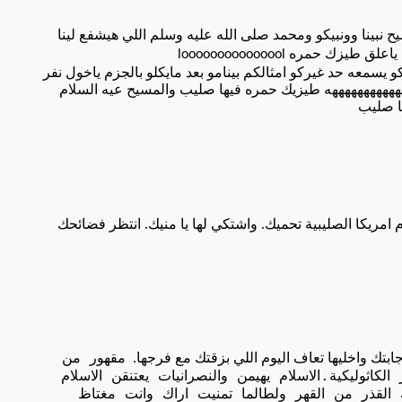
نبينا وونبيكو ومحمد صلى الله عليه وسلم اللي هيشفع لينا
 ياعلق طيزك حمره
looooooooooooool
 يسمعه حد غيركو امثالكم بينامو بعد مايكلو بالجزم ياخول نفر
هههههههههههه طيزيك حمره فيها صليب والمسيح عيه السلام
ها صليب
ريكا الصليبية تحميك. واشتكي لها يا منيك. انتظر فضائحك
جابتك واخليها تعاف اليوم اللي بزقتك مع فرجها.
مقهور
من
الكاثوليكية
الاسلام
يهيمن
والنصرانيات
يعتنقن
الاسلام
.
القذر
من
القهر
ولطالما
تمنيت
اراك
وانت
مغتاظ