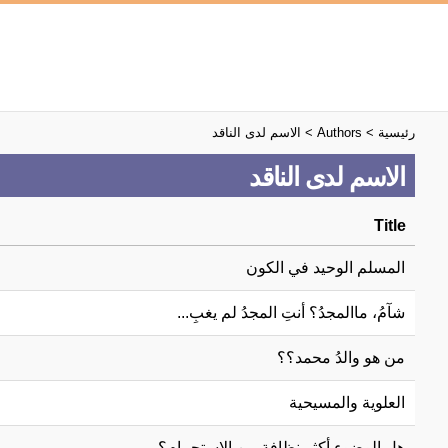
رئيسية
> Authors >
الاسم لدى الناقد
الاسم لدى الناقد
Title
المسلم الوحيد في الكون
شآمُ، ماالمجدُ؟ أنتِ المجدُ لم يغبِ...
من هو والدُ محمد؟؟
العلوية والمسيحية
هل الوضوء أكثر نظافة من الاستحمام؟